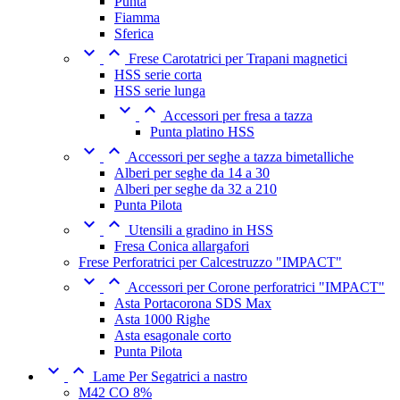
Punta
Fiamma
Sferica


Frese Carotatrici per Trapani magnetici
HSS serie corta
HSS serie lunga


Accessori per fresa a tazza
Punta platino HSS


Accessori per seghe a tazza bimetalliche
Alberi per seghe da 14 a 30
Alberi per seghe da 32 a 210
Punta Pilota


Utensili a gradino in HSS
Fresa Conica allargafori
Frese Perforatrici per Calcestruzzo "IMPACT"


Accessori per Corone perforatrici "IMPACT"
Asta Portacorona SDS Max
Asta 1000 Righe
Asta esagonale corto
Punta Pilota


Lame Per Segatrici a nastro
M42 CO 8%