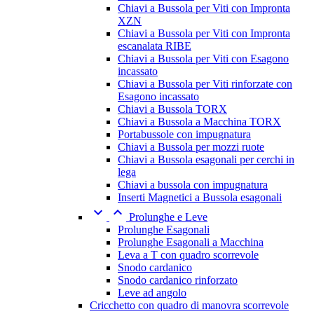
Chiavi a Bussola per Viti con Impronta
XZN
Chiavi a Bussola per Viti con Impronta
escanalata RIBE
Chiavi a Bussola per Viti con Esagono
incassato
Chiavi a Bussola per Viti rinforzate con
Esagono incassato
Chiavi a Bussola TORX
Chiavi a Bussola a Macchina TORX
Portabussole con impugnatura
Chiavi a Bussola per mozzi ruote
Chiavi a Bussola esagonali per cerchi in
lega
Chiavi a bussola con impugnatura
Inserti Magnetici a Bussola esagonali


Prolunghe e Leve
Prolunghe Esagonali
Prolunghe Esagonali a Macchina
Leva a T con quadro scorrevole
Snodo cardanico
Snodo cardanico rinforzato
Leve ad angolo
Cricchetto con quadro di manovra scorrevole