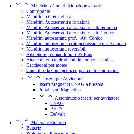


Mandrini - Coni di Riduzione - Inserti
Contropunte
Mandrini a Cremagliera
Mandrini Autoserranti a rotazione
Mandrini Autoserranti a rotazione - att. femmina
Mandrini Autoserranti a rotazione - att. Conico
Mandrini autoserranti prof. - Att. Conico
Mandrini autoserranti a rotopercussione professionali
Mandrini autoserranti reversibili
Adattatore per mandrino SDS Plus
Attacchi per mandrini codolo conico + conico
Cacciaconi per morse
Cono di riduzione per accoppiamenti cono-morse


Inserti per Avvitatore
Inserti Magnetici USAG a bussola
Portainserti Magnetico


Assortimento inserti per avvitatore
USAG
BETA
DeWalt


Materiale Elettrico
Batterie
Prolunghe - Prese e Spine