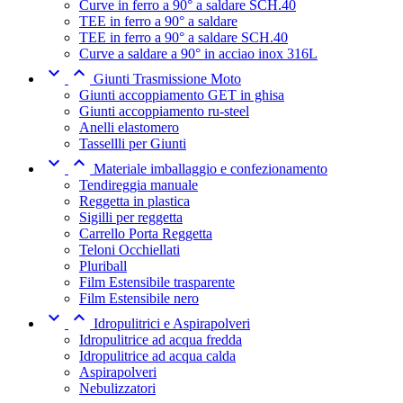
Curve in ferro a 90° a saldare SCH.40
TEE in ferro a 90° a saldare
TEE in ferro a 90° a saldare SCH.40
Curve a saldare a 90° in acciao inox 316L


Giunti Trasmissione Moto
Giunti accoppiamento GET in ghisa
Giunti accoppiamento ru-steel
Anelli elastomero
Tassellli per Giunti


Materiale imballaggio e confezionamento
Tendireggia manuale
Reggetta in plastica
Sigilli per reggetta
Carrello Porta Reggetta
Teloni Occhiellati
Pluriball
Film Estensibile trasparente
Film Estensibile nero


Idropulitrici e Aspirapolveri
Idropulitrice ad acqua fredda
Idropulitrice ad acqua calda
Aspirapolveri
Nebulizzatori