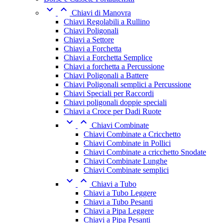


Chiavi di Manovra
Chiavi Regolabili a Rullino
Chiavi Poligonali
Chiavi a Settore
Chiavi a Forchetta
Chiavi a Forchetta Semplice
Chiavi a forchetta a Percussione
Chiavi Poligonali a Battere
Chiavi Poligonali semplici a Percussione
Chiavi Speciali per Raccordi
Chiavi poligonali doppie speciali
Chiavi a Croce per Dadi Ruote


Chiavi Combinate
Chiavi Combinate a Cricchetto
Chiavi Combinate in Pollici
Chiavi Combinate a cricchetto Snodate
Chiavi Combinate Lunghe
Chiavi Combinate semplici


Chiavi a Tubo
Chiavi a Tubo Leggere
Chiavi a Tubo Pesanti
Chiavi a Pipa Leggere
Chiavi a Pipa Pesanti