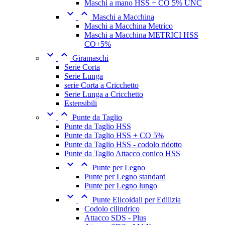
Maschi a mano HSS + CO 5% UNC


Maschi a Macchina
Maschi a Macchina Metrico
Maschi a Macchina METRICI HSS
CO+5%


Giramaschi
Serie Corta
Serie Lunga
serie Corta a Cricchetto
Serie Lunga a Cricchetto
Estensibili


Punte da Taglio
Punte da Taglio HSS
Punte da Taglio HSS + CO 5%
Punte da Taglio HSS - codolo ridotto
Punte da Taglio Attacco conico HSS


Punte per Legno
Punte per Legno standard
Punte per Legno lungo


Punte Elicoidali per Edilizia
Codolo cilindrico
Attacco SDS - Plus