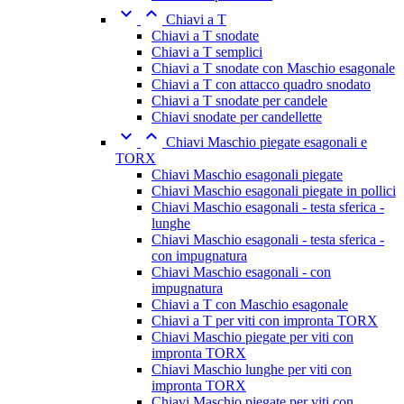


Chiavi a T
Chiavi a T snodate
Chiavi a T semplici
Chiavi a T snodate con Maschio esagonale
Chiavi a T con attacco quadro snodato
Chiavi a T snodate per candele
Chiavi snodate per candellette


Chiavi Maschio piegate esagonali e
TORX
Chiavi Maschio esagonali piegate
Chiavi Maschio esagonali piegate in pollici
Chiavi Maschio esagonali - testa sferica -
lunghe
Chiavi Maschio esagonali - testa sferica -
con impugnatura
Chiavi Maschio esagonali - con
impugnatura
Chiavi a T con Maschio esagonale
Chiavi a T per viti con impronta TORX
Chiavi Maschio piegate per viti con
impronta TORX
Chiavi Maschio lunghe per viti con
impronta TORX
Chiavi Maschio piegate per viti con