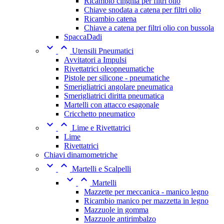
Ricambio cinghia per filtri olio
Chiave snodata a catena per filtri olio
Ricambio catena
Chiave a catena per filtri olio con bussola
SpaccaDadi


Utensili Pneumatici
Avvitatori a Impulsi
Rivettatrici oleopneumatiche
Pistole per silicone - pneumatiche
Smerigliatrici angolare pneumatica
Smerigliatrici diritta pneumatica
Martelli con attacco esagonale
Cricchetto pneumatico


Lime e Rivettatrici
Lime
Rivettatrici
Chiavi dinamometriche


Martelli e Scalpelli


Martelli
Mazzette per meccanica - manico legno
Ricambio manico per mazzetta in legno
Mazzuole in gomma
Mazzuole antirimbalzo