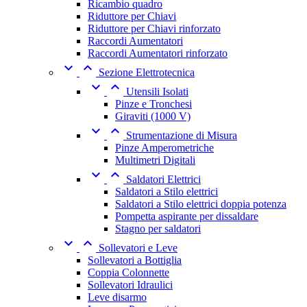
Ricambio quadro
Riduttore per Chiavi
Riduttore per Chiavi rinforzato
Raccordi Aumentatori
Raccordi Aumentatori rinforzato


Sezione Elettrotecnica


Utensili Isolati
Pinze e Tronchesi
Giraviti (1000 V)


Strumentazione di Misura
Pinze Amperometriche
Multimetri Digitali


Saldatori Elettrici
Saldatori a Stilo elettrici
Saldatori a Stilo elettrici doppia potenza
Pompetta aspirante per dissaldare
Stagno per saldatori


Sollevatori e Leve
Sollevatori a Bottiglia
Coppia Colonnette
Sollevatori Idraulici
Leve disarmo