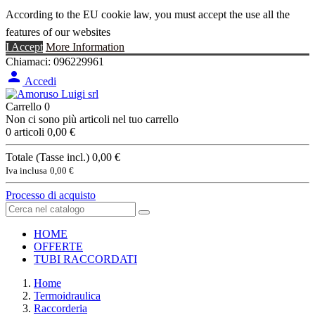
According to the EU cookie law, you must accept the use all the
features of our websites
I Accept
More Information
Chiamaci:
096229961

Accedi
Carrello
0
Non ci sono più articoli nel tuo carrello
0 articoli
0,00 €
Totale (Tasse incl.)
0,00 €
Iva inclusa
0,00 €
Processo di acquisto
HOME
OFFERTE
TUBI RACCORDATI
Home
Termoidraulica
Raccorderia