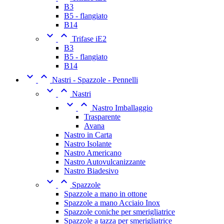
B3
B5 - flangiato
B14


Trifase iE2
B3
B5 - flangiato
B14


Nastri - Spazzole - Pennelli


Nastri


Nastro Imballaggio
Trasparente
Avana
Nastro in Carta
Nastro Isolante
Nastro Americano
Nastro Autovulcanizzante
Nastro Biadesivo


Spazzole
Spazzole a mano in ottone
Spazzole a mano Acciaio Inox
Spazzole coniche per smerigliatrice
Spazzole a tazza per smerigliatrice