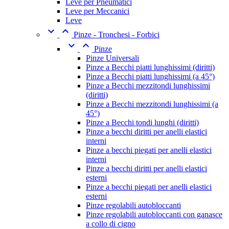
Leve per Pneumatici
Leve per Meccanici
Leve


Pinze - Tronchesi - Forbici


Pinze
Pinze Universali
Pinze a Becchi piatti lunghissimi (diritti)
Pinze a Becchi piatti lunghissimi (a 45°)
Pinze a Becchi mezzitondi lunghissimi
(diritti)
Pinze a Becchi mezzitondi lunghissimi (a
45°)
Pinze a Becchi tondi lunghi (diritti)
Pinze a becchi diritti per anelli elastici
interni
Pinze a becchi piegati per anelli elastici
interni
Pinze a becchi diritti per anelli elastici
esterni
Pinze a becchi piegati per anelli elastici
esterni
Pinze regolabili autobloccanti
Pinze regolabili autobloccanti con ganasce
a collo di cigno