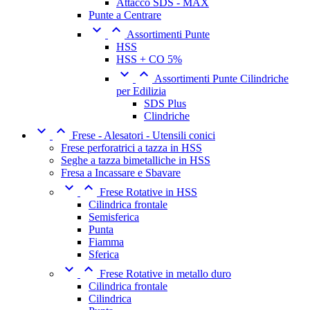
Attacco SDS - MAX
Punte a Centrare


Assortimenti Punte
HSS
HSS + CO 5%


Assortimenti Punte Cilindriche
per Edilizia
SDS Plus
Clindriche


Frese - Alesatori - Utensili conici
Frese perforatrici a tazza in HSS
Seghe a tazza bimetalliche in HSS
Fresa a Incassare e Sbavare


Frese Rotative in HSS
Cilindrica frontale
Semisferica
Punta
Fiamma
Sferica


Frese Rotative in metallo duro
Cilindrica frontale
Cilindrica