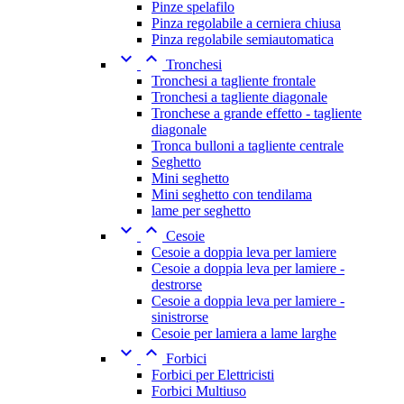
Pinze spelafilo
Pinza regolabile a cerniera chiusa
Pinza regolabile semiautomatica


Tronchesi
Tronchesi a tagliente frontale
Tronchesi a tagliente diagonale
Tronchese a grande effetto - tagliente
diagonale
Tronca bulloni a tagliente centrale
Seghetto
Mini seghetto
Mini seghetto con tendilama
lame per seghetto


Cesoie
Cesoie a doppia leva per lamiere
Cesoie a doppia leva per lamiere -
destrorse
Cesoie a doppia leva per lamiere -
sinistrorse
Cesoie per lamiera a lame larghe


Forbici
Forbici per Elettricisti
Forbici Multiuso