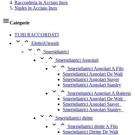
Raccorderia in Acciaio Inox
Niples in Acciaio Inox

Categorie
TUBI RACCORDATI


ElettroUtensili


Smerigliatrici


Smerigliatrici Angolari


Smerigliatrici Angolari A Filo
Smerigliatrici Angolari De Walt
Smerigliatrici Angolari Stayer
Smerigliatrici Angolari Stanley


Smerigliatrici Angolari A Batteria
Smerigliatrici Angolari De Walt _
Smerigliatrici Angolari Stayer_
Smerigliatrici Angolari Stanley_


Smerigliatrici diritte


Smerigliatrici diritte A Filo
Smerigliatrici Diritte De Walt