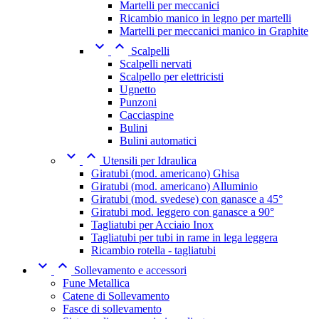
Martelli per meccanici
Ricambio manico in legno per martelli
Martelli per meccanici manico in Graphite


Scalpelli
Scalpelli nervati
Scalpello per elettricisti
Ugnetto
Punzoni
Cacciaspine
Bulini
Bulini automatici


Utensili per Idraulica
Giratubi (mod. americano) Ghisa
Giratubi (mod. americano) Alluminio
Giratubi (mod. svedese) con ganasce a 45°
Giratubi mod. leggero con ganasce a 90°
Tagliatubi per Acciaio Inox
Tagliatubi per tubi in rame in lega leggera
Ricambio rotella - tagliatubi


Sollevamento e accessori
Fune Metallica
Catene di Sollevamento
Fasce di sollevamento