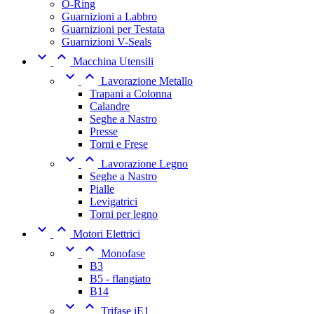
O-Ring
Guarnizioni a Labbro
Guarnizioni per Testata
Guarnizioni V-Seals


Macchina Utensili


Lavorazione Metallo
Trapani a Colonna
Calandre
Seghe a Nastro
Presse
Torni e Frese


Lavorazione Legno
Seghe a Nastro
Pialle
Levigatrici
Torni per legno


Motori Elettrici


Monofase
B3
B5 - flangiato
B14


Trifase iE1