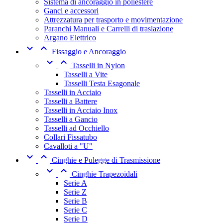
Sistema di ancoraggio in poliestere
Ganci e accessori
Attrezzatura per trasporto e movimentazione
Paranchi Manuali e Carrelli di traslazione
Argano Elettrico


Fissaggio e Ancoraggio


Tasselli in Nylon
Tasselli a Vite
Tasselli Testa Esagonale
Tasselli in Acciaio
Tasselli a Battere
Tasselli in Acciaio Inox
Tasselli a Gancio
Tasselli ad Occhiello
Collari Fissatubo
Cavalloti a "U"


Cinghie e Pulegge di Trasmissione


Cinghie Trapezoidali
Serie A
Serie Z
Serie B
Serie C
Serie D