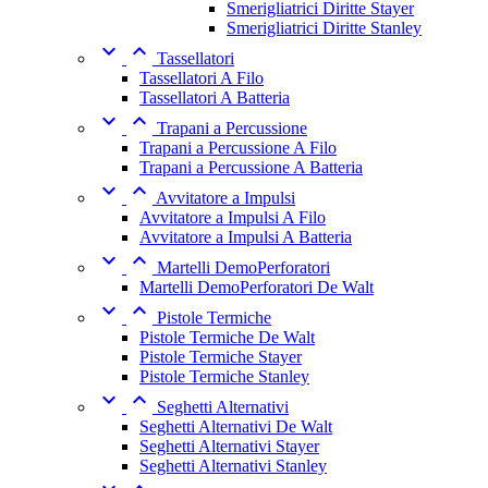
Smerigliatrici Diritte Stayer
Smerigliatrici Diritte Stanley


Tassellatori
Tassellatori A Filo
Tassellatori A Batteria


Trapani a Percussione
Trapani a Percussione A Filo
Trapani a Percussione A Batteria


Avvitatore a Impulsi
Avvitatore a Impulsi A Filo
Avvitatore a Impulsi A Batteria


Martelli DemoPerforatori
Martelli DemoPerforatori De Walt


Pistole Termiche
Pistole Termiche De Walt
Pistole Termiche Stayer
Pistole Termiche Stanley


Seghetti Alternativi
Seghetti Alternativi De Walt
Seghetti Alternativi Stayer
Seghetti Alternativi Stanley