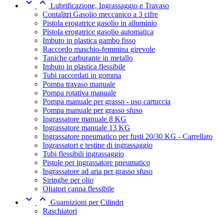


Lubrificazione, Ingrassaggio e Travaso
Contalitri Gasolio meccanico a 3 cifre
Pistola erogatrice gasolio in alluminio
Pistola erogatrice gasolio automatica
Imbuto in plastica gambo fisso
Raccordo maschio-femmina girevole
Taniche carburante in metallo
Imbuto in plastica flessibile
Tubi raccordati in gomma
Pompa travaso manuale
Pompa rotativa manuale
Pompa manuale per grasso - uso cartuccia
Pompa manuale per grasso sfuso
Ingrassatore manuale 8 KG
Ingrassatore manuale 13 KG
Ingrassatore pneumatico per fusti 20/30 KG - Carrellato
Ingrassatori e testine di ingrassaggio
Tubi flessibili ingrassaggio
Pistole per ingrassatore pneumatico
Ingrassatore ad aria per grasso sfuso
Siringhe per olio
Oliatori canna flessibile


Guarnizioni per Cilindri
Raschiatori