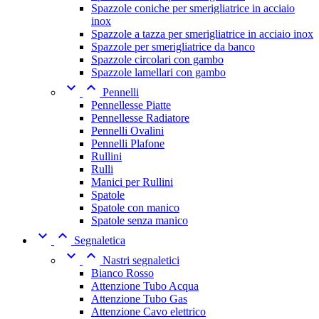
Spazzole coniche per smerigliatrice in acciaio
inox
Spazzole a tazza per smerigliatrice in acciaio inox
Spazzole per smerigliatrice da banco
Spazzole circolari con gambo
Spazzole lamellari con gambo


Pennelli
Pennellesse Piatte
Pennellesse Radiatore
Pennelli Ovalini
Pennelli Plafone
Rullini
Rulli
Manici per Rullini
Spatole
Spatole con manico
Spatole senza manico


Segnaletica


Nastri segnaletici
Bianco Rosso
Attenzione Tubo Acqua
Attenzione Tubo Gas
Attenzione Cavo elettrico