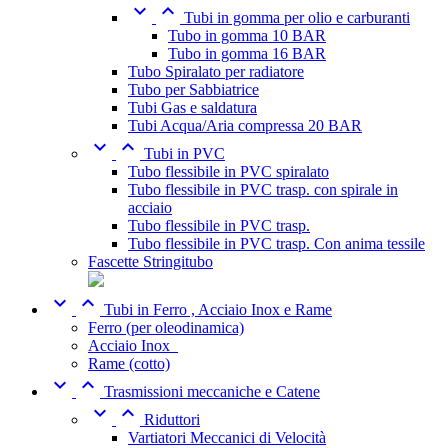


Tubi in gomma per olio e carburanti
Tubo in gomma 10 BAR
Tubo in gomma 16 BAR
Tubo Spiralato per radiatore
Tubo per Sabbiatrice
Tubi Gas e saldatura
Tubi Acqua/Aria compressa 20 BAR


Tubi in PVC
Tubo flessibile in PVC spiralato
Tubo flessibile in PVC trasp. con spirale in
acciaio
Tubo flessibile in PVC trasp.
Tubo flessibile in PVC trasp. Con anima tessile
Fascette Stringitubo


Tubi in Ferro , Acciaio Inox e Rame
Ferro (per oleodinamica)
Acciaio Inox_
Rame (cotto)


Trasmissioni meccaniche e Catene


Riduttori
Vartiatori Meccanici di Velocità