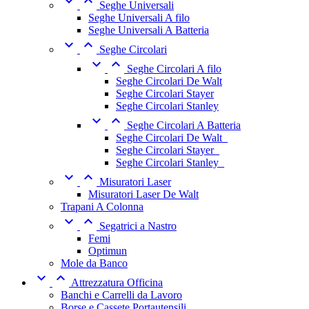


Seghe Universali
Seghe Universali A filo
Seghe Universali A Batteria


Seghe Circolari


Seghe Circolari A filo
Seghe Circolari De Walt
Seghe Circolari Stayer
Seghe Circolari Stanley


Seghe Circolari A Batteria
Seghe Circolari De Walt_
Seghe Circolari Stayer_
Seghe Circolari Stanley_


Misuratori Laser
Misuratori Laser De Walt
Trapani A Colonna


Segatrici a Nastro
Femi
Optimun
Mole da Banco


Attrezzatura Officina
Banchi e Carrelli da Lavoro
Borse e Cassete Portautensili