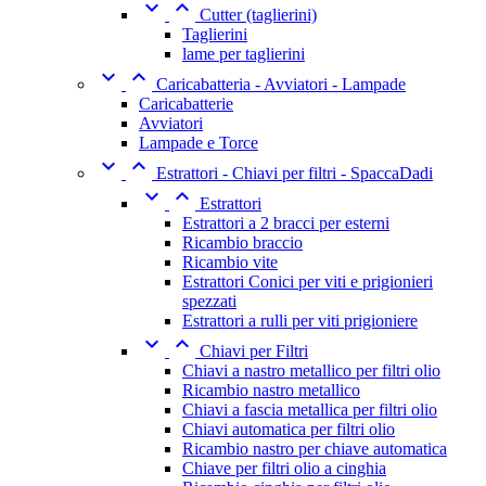


Cutter (taglierini)
Taglierini
lame per taglierini


Caricabatteria - Avviatori - Lampade
Caricabatterie
Avviatori
Lampade e Torce


Estrattori - Chiavi per filtri - SpaccaDadi


Estrattori
Estrattori a 2 bracci per esterni
Ricambio braccio
Ricambio vite
Estrattori Conici per viti e prigionieri
spezzati
Estrattori a rulli per viti prigioniere


Chiavi per Filtri
Chiavi a nastro metallico per filtri olio
Ricambio nastro metallico
Chiavi a fascia metallica per filtri olio
Chiavi automatica per filtri olio
Ricambio nastro per chiave automatica
Chiave per filtri olio a cinghia