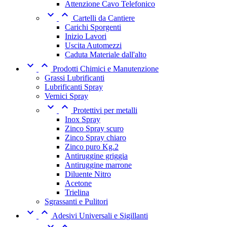
Attenzione Cavo Telefonico


Cartelli da Cantiere
Carichi Sporgenti
Inizio Lavori
Uscita Automezzi
Caduta Materiale dall'alto


Prodotti Chimici e Manutenzione
Grassi Lubrificanti
Lubrificanti Spray
Vernici Spray


Protettivi per metalli
Inox Spray
Zinco Spray scuro
Zinco Spray chiaro
Zinco puro Kg.2
Antiruggine griggia
Antiruggine marrone
Diluente Nitro
Acetone
Trielina
Sgrassanti e Pulitori


Adesivi Universali e Sigillanti

