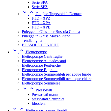
Serie SPA
Serie SPZ


Cinghie Trapezoidali Dentate
FTD - XPZ
FTD - XPA
FTD - XPB
Pulegge in Ghisa per Bussola Conica
Pulegge in Ghisa Mozzo Pieno
Tendicinghia
BUSSOLE CONICHE


Elettropompe
Elettropompe Centrifughe
Elettropompe Autoadescanti
Elettropompe Periferiche
Elettropompe Bigiranti
Elettropompe Sommergibili per acque luride
Elettropompe Sommergibili per acque chiare
Elettropompe Sommerse


Pressostati
Pressostati manuali
pressostati elettronici
Idrosfera


Elettrompe Travaso liquidi