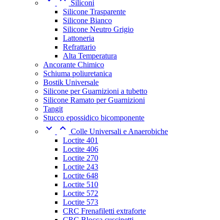
Siliconi
Silicone Trasparente
Silicone Bianco
Silicone Neutro Grigio
Lattoneria
Refrattario
Alta Temperatura
Ancorante Chimico
Schiuma poliuretanica
Bostik Universale
Silicone per Guarnizioni a tubetto
Silicone Ramato per Guarnizioni
Tangit
Stucco epossidico bicomponente


Colle Universali e Anaerobiche
Loctite 401
Loctite 406
Loctite 270
Loctite 243
Loctite 648
Loctite 510
Loctite 572
Loctite 573
CRC Frenafiletti extraforte
CRC Blocca cuscinetti