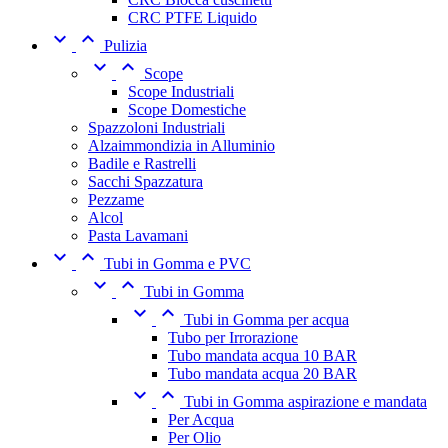
CRC PTFE Liquido


Pulizia


Scope
Scope Industriali
Scope Domestiche
Spazzoloni Industriali
Alzaimmondizia in Alluminio
Badile e Rastrelli
Sacchi Spazzatura
Pezzame
Alcol
Pasta Lavamani


Tubi in Gomma e PVC


Tubi in Gomma


Tubi in Gomma per acqua
Tubo per Irrorazione
Tubo mandata acqua 10 BAR
Tubo mandata acqua 20 BAR


Tubi in Gomma aspirazione e mandata
Per Acqua
Per Olio