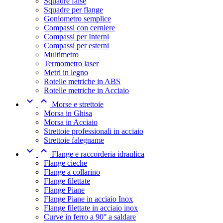
Squadre false
Squadre per flange
Goniometro semplice
Compassi con cerniere
Compassi per Interni
Compassi per esterni
Multimetro
Termometro laser
Metri in legno
Rotelle metriche in ABS
Rotelle metriche in Acciaio


Morse e strettoie
Morsa in Ghisa
Morsa in Acciaio
Strettoie professionali in acciaio
Strettoie falegname


Flange e raccorderia idraulica
Flange cieche
Flange a collarino
Flange filettate
Flange Piane
Flange Piane in acciaio Inox
Flange filettate in acciaio inox
Curve in ferro a 90° a saldare