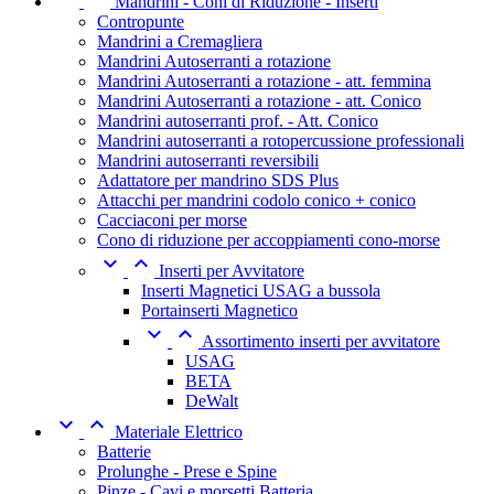
Mandrini - Coni di Riduzione - Inserti
Contropunte
Mandrini a Cremagliera
Mandrini Autoserranti a rotazione
Mandrini Autoserranti a rotazione - att. femmina
Mandrini Autoserranti a rotazione - att. Conico
Mandrini autoserranti prof. - Att. Conico
Mandrini autoserranti a rotopercussione professionali
Mandrini autoserranti reversibili
Adattatore per mandrino SDS Plus
Attacchi per mandrini codolo conico + conico
Cacciaconi per morse
Cono di riduzione per accoppiamenti cono-morse


Inserti per Avvitatore
Inserti Magnetici USAG a bussola
Portainserti Magnetico


Assortimento inserti per avvitatore
USAG
BETA
DeWalt


Materiale Elettrico
Batterie
Prolunghe - Prese e Spine
Pinze - Cavi e morsetti Batteria