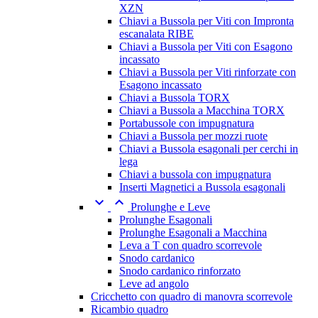
XZN
Chiavi a Bussola per Viti con Impronta
escanalata RIBE
Chiavi a Bussola per Viti con Esagono
incassato
Chiavi a Bussola per Viti rinforzate con
Esagono incassato
Chiavi a Bussola TORX
Chiavi a Bussola a Macchina TORX
Portabussole con impugnatura
Chiavi a Bussola per mozzi ruote
Chiavi a Bussola esagonali per cerchi in
lega
Chiavi a bussola con impugnatura
Inserti Magnetici a Bussola esagonali


Prolunghe e Leve
Prolunghe Esagonali
Prolunghe Esagonali a Macchina
Leva a T con quadro scorrevole
Snodo cardanico
Snodo cardanico rinforzato
Leve ad angolo
Cricchetto con quadro di manovra scorrevole
Ricambio quadro