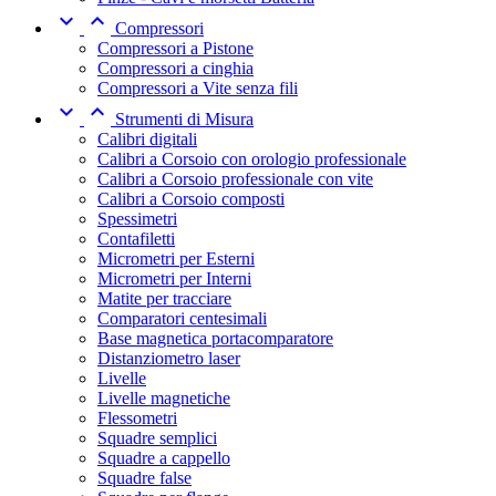


Compressori
Compressori a Pistone
Compressori a cinghia
Compressori a Vite senza fili


Strumenti di Misura
Calibri digitali
Calibri a Corsoio con orologio professionale
Calibri a Corsoio professionale con vite
Calibri a Corsoio composti
Spessimetri
Contafiletti
Micrometri per Esterni
Micrometri per Interni
Matite per tracciare
Comparatori centesimali
Base magnetica portacomparatore
Distanziometro laser
Livelle
Livelle magnetiche
Flessometri
Squadre semplici
Squadre a cappello
Squadre false