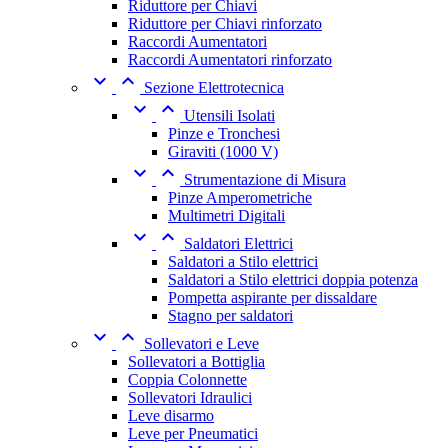
Riduttore per Chiavi
Riduttore per Chiavi rinforzato
Raccordi Aumentatori
Raccordi Aumentatori rinforzato


Sezione Elettrotecnica


Utensili Isolati
Pinze e Tronchesi
Giraviti (1000 V)


Strumentazione di Misura
Pinze Amperometriche
Multimetri Digitali


Saldatori Elettrici
Saldatori a Stilo elettrici
Saldatori a Stilo elettrici doppia potenza
Pompetta aspirante per dissaldare
Stagno per saldatori


Sollevatori e Leve
Sollevatori a Bottiglia
Coppia Colonnette
Sollevatori Idraulici
Leve disarmo
Leve per Pneumatici