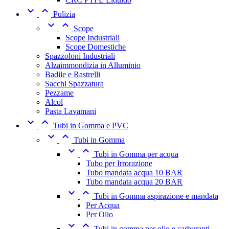


Pulizia


Scope
Scope Industriali
Scope Domestiche
Spazzoloni Industriali
Alzaimmondizia in Alluminio
Badile e Rastrelli
Sacchi Spazzatura
Pezzame
Alcol
Pasta Lavamani


Tubi in Gomma e PVC


Tubi in Gomma


Tubi in Gomma per acqua
Tubo per Irrorazione
Tubo mandata acqua 10 BAR
Tubo mandata acqua 20 BAR


Tubi in Gomma aspirazione e mandata
Per Acqua
Per Olio


Tubi in gomma per olio e carburanti