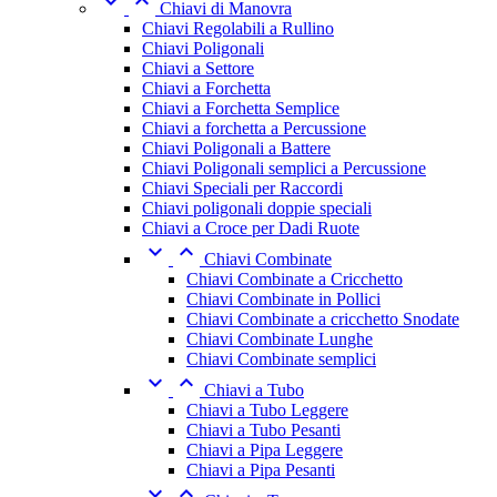


Chiavi di Manovra
Chiavi Regolabili a Rullino
Chiavi Poligonali
Chiavi a Settore
Chiavi a Forchetta
Chiavi a Forchetta Semplice
Chiavi a forchetta a Percussione
Chiavi Poligonali a Battere
Chiavi Poligonali semplici a Percussione
Chiavi Speciali per Raccordi
Chiavi poligonali doppie speciali
Chiavi a Croce per Dadi Ruote


Chiavi Combinate
Chiavi Combinate a Cricchetto
Chiavi Combinate in Pollici
Chiavi Combinate a cricchetto Snodate
Chiavi Combinate Lunghe
Chiavi Combinate semplici


Chiavi a Tubo
Chiavi a Tubo Leggere
Chiavi a Tubo Pesanti
Chiavi a Pipa Leggere
Chiavi a Pipa Pesanti

