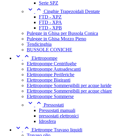
Serie SPZ


Cinghie Trapezoidali Dentate
FTD - XPZ
FTD - XPA
FTD - XPB
Pulegge in Ghisa per Bussola Conica
Pulegge in Ghisa Mozzo Pieno
Tendicinghia
BUSSOLE CONICHE


Elettropompe
Elettropompe Centrifughe
Elettropompe Autoadescanti
Elettropompe Periferiche
Elettropompe Bigiranti
Elettropompe Sommergibili per acque luride
Elettropompe Sommergibili per acque chiare
Elettropompe Sommerse


Pressostati
Pressostati manuali
pressostati elettronici
Idrosfera


Elettrompe Travaso liquidi
Travaso olio