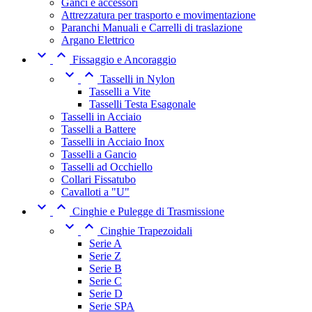
Ganci e accessori
Attrezzatura per trasporto e movimentazione
Paranchi Manuali e Carrelli di traslazione
Argano Elettrico


Fissaggio e Ancoraggio


Tasselli in Nylon
Tasselli a Vite
Tasselli Testa Esagonale
Tasselli in Acciaio
Tasselli a Battere
Tasselli in Acciaio Inox
Tasselli a Gancio
Tasselli ad Occhiello
Collari Fissatubo
Cavalloti a "U"


Cinghie e Pulegge di Trasmissione


Cinghie Trapezoidali
Serie A
Serie Z
Serie B
Serie C
Serie D
Serie SPA