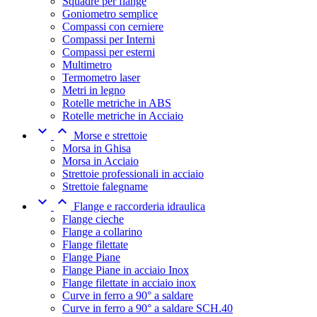
Squadre per flange
Goniometro semplice
Compassi con cerniere
Compassi per Interni
Compassi per esterni
Multimetro
Termometro laser
Metri in legno
Rotelle metriche in ABS
Rotelle metriche in Acciaio


Morse e strettoie
Morsa in Ghisa
Morsa in Acciaio
Strettoie professionali in acciaio
Strettoie falegname


Flange e raccorderia idraulica
Flange cieche
Flange a collarino
Flange filettate
Flange Piane
Flange Piane in acciaio Inox
Flange filettate in acciaio inox
Curve in ferro a 90° a saldare
Curve in ferro a 90° a saldare SCH.40