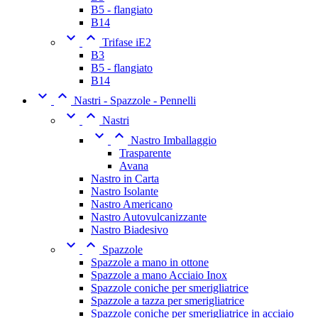
B5 - flangiato
B14


Trifase iE2
B3
B5 - flangiato
B14


Nastri - Spazzole - Pennelli


Nastri


Nastro Imballaggio
Trasparente
Avana
Nastro in Carta
Nastro Isolante
Nastro Americano
Nastro Autovulcanizzante
Nastro Biadesivo


Spazzole
Spazzole a mano in ottone
Spazzole a mano Acciaio Inox
Spazzole coniche per smerigliatrice
Spazzole a tazza per smerigliatrice
Spazzole coniche per smerigliatrice in acciaio