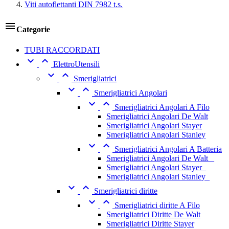
Viti autoflettanti DIN 7982 t.s.

Categorie
TUBI RACCORDATI


ElettroUtensili


Smerigliatrici


Smerigliatrici Angolari


Smerigliatrici Angolari A Filo
Smerigliatrici Angolari De Walt
Smerigliatrici Angolari Stayer
Smerigliatrici Angolari Stanley


Smerigliatrici Angolari A Batteria
Smerigliatrici Angolari De Walt _
Smerigliatrici Angolari Stayer_
Smerigliatrici Angolari Stanley_


Smerigliatrici diritte


Smerigliatrici diritte A Filo
Smerigliatrici Diritte De Walt
Smerigliatrici Diritte Stayer