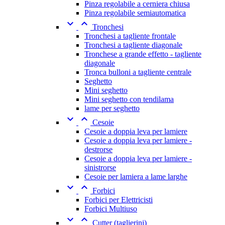
Pinza regolabile a cerniera chiusa
Pinza regolabile semiautomatica


Tronchesi
Tronchesi a tagliente frontale
Tronchesi a tagliente diagonale
Tronchese a grande effetto - tagliente
diagonale
Tronca bulloni a tagliente centrale
Seghetto
Mini seghetto
Mini seghetto con tendilama
lame per seghetto


Cesoie
Cesoie a doppia leva per lamiere
Cesoie a doppia leva per lamiere -
destrorse
Cesoie a doppia leva per lamiere -
sinistrorse
Cesoie per lamiera a lame larghe


Forbici
Forbici per Elettricisti
Forbici Multiuso


Cutter (taglierini)