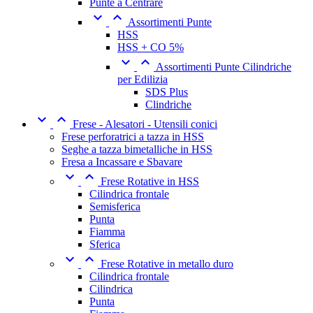
Punte a Centrare


Assortimenti Punte
HSS
HSS + CO 5%


Assortimenti Punte Cilindriche
per Edilizia
SDS Plus
Clindriche


Frese - Alesatori - Utensili conici
Frese perforatrici a tazza in HSS
Seghe a tazza bimetalliche in HSS
Fresa a Incassare e Sbavare


Frese Rotative in HSS
Cilindrica frontale
Semisferica
Punta
Fiamma
Sferica


Frese Rotative in metallo duro
Cilindrica frontale
Cilindrica
Punta