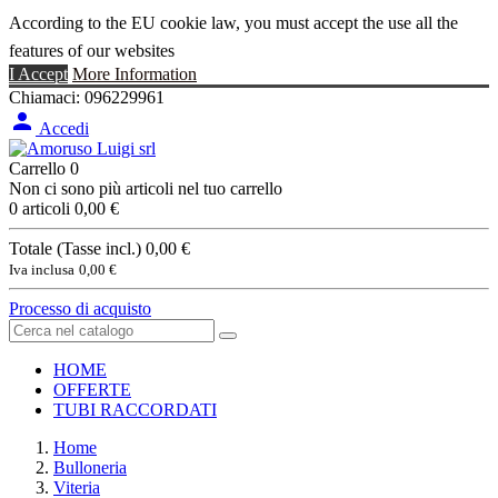
According to the EU cookie law, you must accept the use all the
features of our websites
I Accept
More Information
Chiamaci:
096229961

Accedi
Carrello
0
Non ci sono più articoli nel tuo carrello
0 articoli
0,00 €
Totale (Tasse incl.)
0,00 €
Iva inclusa
0,00 €
Processo di acquisto
HOME
OFFERTE
TUBI RACCORDATI
Home
Bulloneria
Viteria