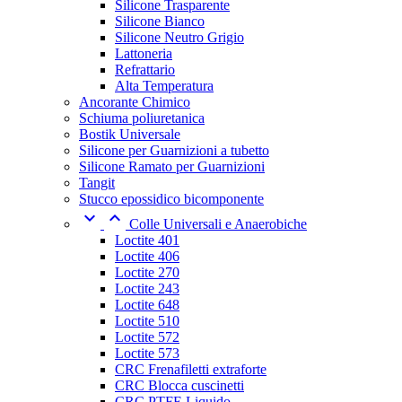
Silicone Trasparente
Silicone Bianco
Silicone Neutro Grigio
Lattoneria
Refrattario
Alta Temperatura
Ancorante Chimico
Schiuma poliuretanica
Bostik Universale
Silicone per Guarnizioni a tubetto
Silicone Ramato per Guarnizioni
Tangit
Stucco epossidico bicomponente


Colle Universali e Anaerobiche
Loctite 401
Loctite 406
Loctite 270
Loctite 243
Loctite 648
Loctite 510
Loctite 572
Loctite 573
CRC Frenafiletti extraforte
CRC Blocca cuscinetti
CRC PTFE Liquido