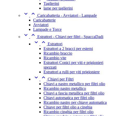
Taglierini
lame per taglierini


Caricabatteria - Avviatori - Lampade
Caricabatterie
Avviatori
Lampade e Torce


Estrattori - Chiavi per filtri - SpaccaDadi


Estrattori
Estrattori a 2 bracci per esterni
Ricambio braccio
Ricambio vite
Estrattori Conici per viti e prigionieri
spezzati
Estrattori a rulli per viti prigioniere


Chiavi per Filtri
Chiavi a nastro metallico per filtri olio
Ricambio nastro metallico
Chiavi a fascia metallica per filtri olio
Chiavi automatica per filtri olio
Ricambio nastro per chiave automatica
Chiave per filtri olio a cinghia
Ricambio cinghia per filtri olio