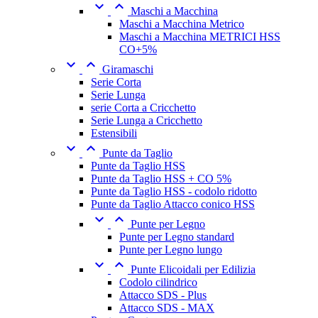


Maschi a Macchina
Maschi a Macchina Metrico
Maschi a Macchina METRICI HSS
CO+5%


Giramaschi
Serie Corta
Serie Lunga
serie Corta a Cricchetto
Serie Lunga a Cricchetto
Estensibili


Punte da Taglio
Punte da Taglio HSS
Punte da Taglio HSS + CO 5%
Punte da Taglio HSS - codolo ridotto
Punte da Taglio Attacco conico HSS


Punte per Legno
Punte per Legno standard
Punte per Legno lungo


Punte Elicoidali per Edilizia
Codolo cilindrico
Attacco SDS - Plus
Attacco SDS - MAX