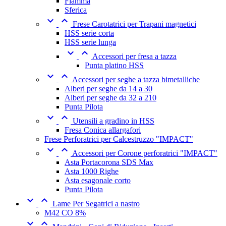
Fiamma
Sferica


Frese Carotatrici per Trapani magnetici
HSS serie corta
HSS serie lunga


Accessori per fresa a tazza
Punta platino HSS


Accessori per seghe a tazza bimetalliche
Alberi per seghe da 14 a 30
Alberi per seghe da 32 a 210
Punta Pilota


Utensili a gradino in HSS
Fresa Conica allargafori
Frese Perforatrici per Calcestruzzo "IMPACT"


Accessori per Corone perforatrici "IMPACT"
Asta Portacorona SDS Max
Asta 1000 Righe
Asta esagonale corto
Punta Pilota


Lame Per Segatrici a nastro
M42 CO 8%

