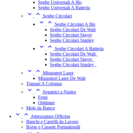
Seghe Universali A filo
Seghe Universali A Batteria


Seghe Circolari


Seghe Circolari A filo
Seghe Circolari De Walt
Seghe Circolari Stayer
Seghe Circolari Stanley


Seghe Circolari A Batteria
Seghe Circolari De Walt_
Seghe Circolari Stayer_
Seghe Circolari Stanley_


Misuratori Laser
Misuratori Laser De Walt
Trapani A Colonna


Segatrici a Nastro
Femi
Optimun
Mole da Banco


Attrezzatura Officina
Banchi e Carrelli da Lavoro
Borse e Cassete Portautensili