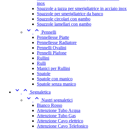
inox
Spazzole a tazza per smerigliatrice in acciaio inox
Spazzole per smerigliatrice da banco
Spazzole circolari con gambo
Spazzole lamellari con gambo


Pennelli
Pennellesse Piatte
Pennellesse Radiatore
Pennelli Ovalini
Pennelli Plafone
Rullini
Rulli
Manici per Rullini
Spatole
Spatole con manico
Spatole senza manico


Segnaletica


Nastri segnaletici
Bianco Rosso
Attenzione Tubo Acqua
Attenzione Tubo Gas
Attenzione Cavo elettrico
Attenzione Cavo Telefonico