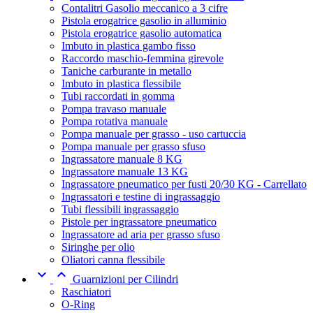
Contalitri Gasolio meccanico a 3 cifre
Pistola erogatrice gasolio in alluminio
Pistola erogatrice gasolio automatica
Imbuto in plastica gambo fisso
Raccordo maschio-femmina girevole
Taniche carburante in metallo
Imbuto in plastica flessibile
Tubi raccordati in gomma
Pompa travaso manuale
Pompa rotativa manuale
Pompa manuale per grasso - uso cartuccia
Pompa manuale per grasso sfuso
Ingrassatore manuale 8 KG
Ingrassatore manuale 13 KG
Ingrassatore pneumatico per fusti 20/30 KG - Carrellato
Ingrassatori e testine di ingrassaggio
Tubi flessibili ingrassaggio
Pistole per ingrassatore pneumatico
Ingrassatore ad aria per grasso sfuso
Siringhe per olio
Oliatori canna flessibile


Guarnizioni per Cilindri
Raschiatori
O-Ring