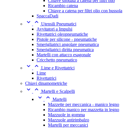
Chiave snodata a catena per filtri olio
Ricambio catena
Chiave a catena per filtri olio con bussola
SpaccaDadi


Utensili Pneumatici
Avvitatori a Impulsi
Rivettatrici oleopneumatiche
Pistole per silicone - pneumatiche
Smerigliatrici angolare pneumatica
Smerigliatrici diritta pneumatica
Martelli con attacco esagonale
Cricchetto pneumatico


Lime e Rivettatrici
Lime
Rivettatrici
Chiavi dinamometriche


Martelli e Scalpelli


Martelli
Mazzette per meccanica - manico legno
Ricambio manico per mazzetta in legno
Mazzuole in gomma
Mazzuole antirimbalzo
Martelli per meccanici