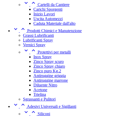


Cartelli da Cantiere
Carichi Sporgenti
Inizio Lavori
Uscita Automezzi
Caduta Materiale dall'alto


Prodotti Chimici e Manutenzione
Grassi Lubrificanti
Lubrificanti Spray
Vernici Spray


Protettivi per metalli
Inox Spray
Zinco Spray scuro
Zinco Spray chiaro
Zinco puro Kg.2
Antiruggine griggia
Antiruggine marrone
Diluente Nitro
Acetone
Trielina
Sgrassanti e Pulitori


Adesivi Universali e Sigillanti


Siliconi