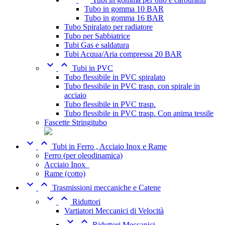
Tubo in gomma 10 BAR
Tubo in gomma 16 BAR
Tubo Spiralato per radiatore
Tubo per Sabbiatrice
Tubi Gas e saldatura
Tubi Acqua/Aria compressa 20 BAR


Tubi in PVC
Tubo flessibile in PVC spiralato
Tubo flessibile in PVC trasp. con spirale in
acciaio
Tubo flessibile in PVC trasp.
Tubo flessibile in PVC trasp. Con anima tessile
Fascette Stringitubo


Tubi in Ferro , Acciaio Inox e Rame
Ferro (per oleodinamica)
Acciaio Inox_
Rame (cotto)


Trasmissioni meccaniche e Catene


Riduttori
Vartiatori Meccanici di Velocità


Riduttori Meccanici