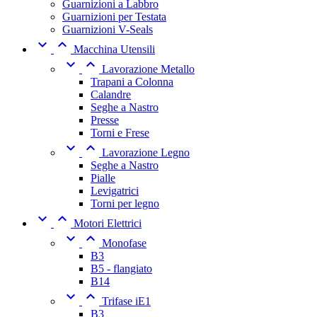
Guarnizioni a Labbro
Guarnizioni per Testata
Guarnizioni V-Seals


Macchina Utensili


Lavorazione Metallo
Trapani a Colonna
Calandre
Seghe a Nastro
Presse
Torni e Frese


Lavorazione Legno
Seghe a Nastro
Pialle
Levigatrici
Torni per legno


Motori Elettrici


Monofase
B3
B5 - flangiato
B14


Trifase iE1
B3