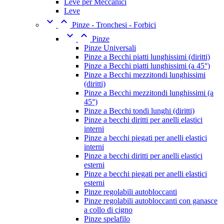
Leve per Meccanici
Leve


Pinze - Tronchesi - Forbici


Pinze
Pinze Universali
Pinze a Becchi piatti lunghissimi (diritti)
Pinze a Becchi piatti lunghissimi (a 45°)
Pinze a Becchi mezzitondi lunghissimi
(diritti)
Pinze a Becchi mezzitondi lunghissimi (a
45°)
Pinze a Becchi tondi lunghi (diritti)
Pinze a becchi diritti per anelli elastici
interni
Pinze a becchi piegati per anelli elastici
interni
Pinze a becchi diritti per anelli elastici
esterni
Pinze a becchi piegati per anelli elastici
esterni
Pinze regolabili autobloccanti
Pinze regolabili autobloccanti con ganasce
a collo di cigno
Pinze spelafilo