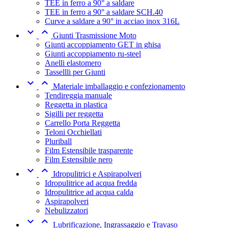
TEE in ferro a 90° a saldare
TEE in ferro a 90° a saldare SCH.40
Curve a saldare a 90° in acciao inox 316L


Giunti Trasmissione Moto
Giunti accoppiamento GET in ghisa
Giunti accoppiamento ru-steel
Anelli elastomero
Tassellli per Giunti


Materiale imballaggio e confezionamento
Tendireggia manuale
Reggetta in plastica
Sigilli per reggetta
Carrello Porta Reggetta
Teloni Occhiellati
Pluriball
Film Estensibile trasparente
Film Estensibile nero


Idropulitrici e Aspirapolveri
Idropulitrice ad acqua fredda
Idropulitrice ad acqua calda
Aspirapolveri
Nebulizzatori


Lubrificazione, Ingrassaggio e Travaso