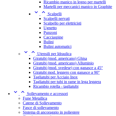
Ricambio manico in legno per martelli
Martelli per meccanici manico in Graphite


Scalpelli
Scalpelli nervati
Scalpello per elettricisti
Ugnetto
Punzoni
Cacciaspine
Bulini
Bulini automatici


Utensili per Idraulica
Giratubi (mod. americano) Ghisa
Giratubi (mod. americano) Alluminio
Giratubi (mod. svedese) con ganasce a 45°
Giratubi mod. leggero con ganasce a 90°
Tagliatubi per Acciaio Inox
Tagliatubi per tubi in rame in lega leggera
Ricambio rotella - tagliatubi


Sollevamento e accessori
Fune Metallica
Catene di Sollevamento
Fasce di sollevamento
Sistema di ancoraggio in poliestere