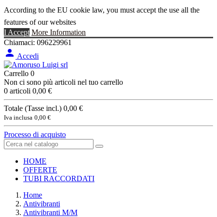
According to the EU cookie law, you must accept the use all the
features of our websites
I Accept
More Information
Chiamaci:
096229961

Accedi
Carrello
0
Non ci sono più articoli nel tuo carrello
0 articoli
0,00 €
Totale (Tasse incl.)
0,00 €
Iva inclusa
0,00 €
Processo di acquisto
HOME
OFFERTE
TUBI RACCORDATI
Home
Antivibranti
Antivibranti M/M