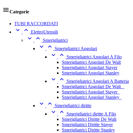

Categorie
TUBI RACCORDATI


ElettroUtensili


Smerigliatrici


Smerigliatrici Angolari


Smerigliatrici Angolari A Filo
Smerigliatrici Angolari De Walt
Smerigliatrici Angolari Stayer
Smerigliatrici Angolari Stanley


Smerigliatrici Angolari A Batteria
Smerigliatrici Angolari De Walt _
Smerigliatrici Angolari Stayer_
Smerigliatrici Angolari Stanley_


Smerigliatrici diritte


Smerigliatrici diritte A Filo
Smerigliatrici Diritte De Walt
Smerigliatrici Diritte Stayer
Smerigliatrici Diritte Stanley