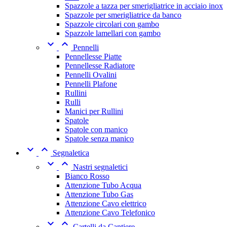
Spazzole a tazza per smerigliatrice in acciaio inox
Spazzole per smerigliatrice da banco
Spazzole circolari con gambo
Spazzole lamellari con gambo


Pennelli
Pennellesse Piatte
Pennellesse Radiatore
Pennelli Ovalini
Pennelli Plafone
Rullini
Rulli
Manici per Rullini
Spatole
Spatole con manico
Spatole senza manico


Segnaletica


Nastri segnaletici
Bianco Rosso
Attenzione Tubo Acqua
Attenzione Tubo Gas
Attenzione Cavo elettrico
Attenzione Cavo Telefonico


Cartelli da Cantiere