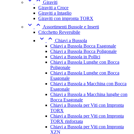


Giraviti
Giraviti a Croce
Giraviti a Intaglio
Giraviti con impronta TORX


Assortimenti Bussole e Inserti
Cricchetto Reversibile


Chiavi a Bussola
Chiavi a Bussola Bocca Esagonale
Chiavi a Bussola Bocca Poligonale
Chiavi a Bussola in Pollici
Chiavi a Bussola Lunghe con Bocca
Poligonale
Chiavi a Bussola Lunghe con Bocca
Esagonale
Chiavi a Bussola a Macchina con Bocca
Esagonale
Chiavi a Bussola a Macchina lunghe con
Bocca Esagonale
Chiavi a Bussola per Viti con Impronta
TORX
Chiavi a Bussola per Viti con Impronta
TORX rinforzata
Chiavi a Bussola per Viti con Impronta
XZN