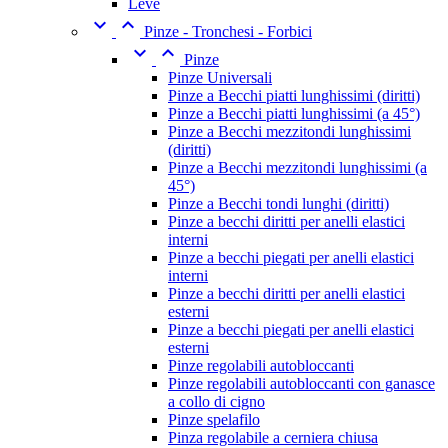
Leve


Pinze - Tronchesi - Forbici


Pinze
Pinze Universali
Pinze a Becchi piatti lunghissimi (diritti)
Pinze a Becchi piatti lunghissimi (a 45°)
Pinze a Becchi mezzitondi lunghissimi
(diritti)
Pinze a Becchi mezzitondi lunghissimi (a
45°)
Pinze a Becchi tondi lunghi (diritti)
Pinze a becchi diritti per anelli elastici
interni
Pinze a becchi piegati per anelli elastici
interni
Pinze a becchi diritti per anelli elastici
esterni
Pinze a becchi piegati per anelli elastici
esterni
Pinze regolabili autobloccanti
Pinze regolabili autobloccanti con ganasce
a collo di cigno
Pinze spelafilo
Pinza regolabile a cerniera chiusa