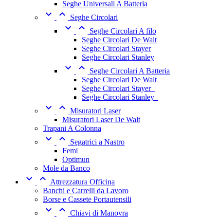
Seghe Universali A Batteria


Seghe Circolari


Seghe Circolari A filo
Seghe Circolari De Walt
Seghe Circolari Stayer
Seghe Circolari Stanley


Seghe Circolari A Batteria
Seghe Circolari De Walt_
Seghe Circolari Stayer_
Seghe Circolari Stanley_


Misuratori Laser
Misuratori Laser De Walt
Trapani A Colonna


Segatrici a Nastro
Femi
Optimun
Mole da Banco


Attrezzatura Officina
Banchi e Carrelli da Lavoro
Borse e Cassete Portautensili


Chiavi di Manovra