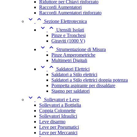
Riduttore per Chiavi rinforzato
Raccordi Aumentatori
Raccordi Aumentatori rinforzato


Sezione Elettrotecnica


Utensili Isolati
Pinze e Tronchesi
Giraviti (1000 V)


Strumentazione di Misura
Pinze Amperometriche
Multimetri Digitali


Saldatori Elettrici
Saldatori a Stilo elettrici
Saldatori a Stilo elettrici doppia potenza
Pompetta aspirante per dissaldare
Stagno per saldatori


Sollevatori e Leve
Sollevatori a Bottiglia
Coppia Colonnette
Sollevatori Idraulici
Leve disarmo
Leve per Pneumatici
Leve per Meccanici