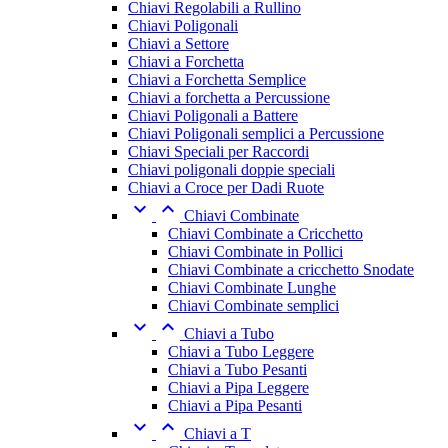
Chiavi Regolabili a Rullino
Chiavi Poligonali
Chiavi a Settore
Chiavi a Forchetta
Chiavi a Forchetta Semplice
Chiavi a forchetta a Percussione
Chiavi Poligonali a Battere
Chiavi Poligonali semplici a Percussione
Chiavi Speciali per Raccordi
Chiavi poligonali doppie speciali
Chiavi a Croce per Dadi Ruote


Chiavi Combinate
Chiavi Combinate a Cricchetto
Chiavi Combinate in Pollici
Chiavi Combinate a cricchetto Snodate
Chiavi Combinate Lunghe
Chiavi Combinate semplici


Chiavi a Tubo
Chiavi a Tubo Leggere
Chiavi a Tubo Pesanti
Chiavi a Pipa Leggere
Chiavi a Pipa Pesanti


Chiavi a T