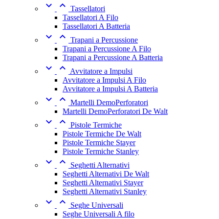


Tassellatori
Tassellatori A Filo
Tassellatori A Batteria


Trapani a Percussione
Trapani a Percussione A Filo
Trapani a Percussione A Batteria


Avvitatore a Impulsi
Avvitatore a Impulsi A Filo
Avvitatore a Impulsi A Batteria


Martelli DemoPerforatori
Martelli DemoPerforatori De Walt


Pistole Termiche
Pistole Termiche De Walt
Pistole Termiche Stayer
Pistole Termiche Stanley


Seghetti Alternativi
Seghetti Alternativi De Walt
Seghetti Alternativi Stayer
Seghetti Alternativi Stanley


Seghe Universali
Seghe Universali A filo