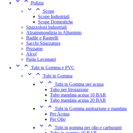


Pulizia


Scope
Scope Industriali
Scope Domestiche
Spazzoloni Industriali
Alzaimmondizia in Alluminio
Badile e Rastrelli
Sacchi Spazzatura
Pezzame
Alcol
Pasta Lavamani


Tubi in Gomma e PVC


Tubi in Gomma


Tubi in Gomma per acqua
Tubo per Irrorazione
Tubo mandata acqua 10 BAR
Tubo mandata acqua 20 BAR


Tubi in Gomma aspirazione e mandata
Per Acqua
Per Olio


Tubi in gomma per olio e carburanti
Tubo in gomma 10 BAR