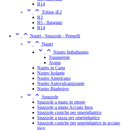
B14


Trifase iE2
B3
B5 - flangiato
B14


Nastri - Spazzole - Pennelli


Nastri


Nastro Imballaggio
Trasparente
Avana
Nastro in Carta
Nastro Isolante
Nastro Americano
Nastro Autovulcanizzante
Nastro Biadesivo


Spazzole
Spazzole a mano in ottone
Spazzole a mano Acciaio Inox
Spazzole coniche per smerigliatrice
Spazzole a tazza per smerigliatrice
Spazzole coniche per smerigliatrice in acciaio
inox