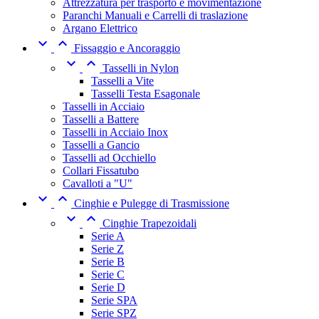
Attrezzatura per trasporto e movimentazione
Paranchi Manuali e Carrelli di traslazione
Argano Elettrico


Fissaggio e Ancoraggio


Tasselli in Nylon
Tasselli a Vite
Tasselli Testa Esagonale
Tasselli in Acciaio
Tasselli a Battere
Tasselli in Acciaio Inox
Tasselli a Gancio
Tasselli ad Occhiello
Collari Fissatubo
Cavalloti a "U"


Cinghie e Pulegge di Trasmissione


Cinghie Trapezoidali
Serie A
Serie Z
Serie B
Serie C
Serie D
Serie SPA
Serie SPZ