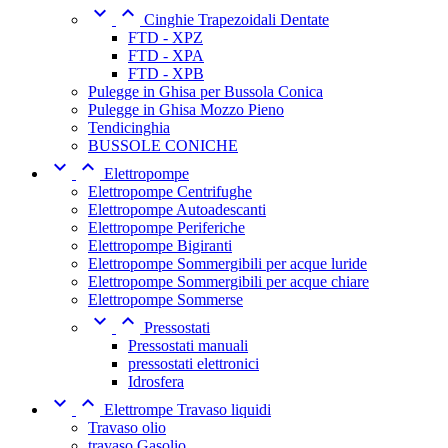


Cinghie Trapezoidali Dentate
FTD - XPZ
FTD - XPA
FTD - XPB
Pulegge in Ghisa per Bussola Conica
Pulegge in Ghisa Mozzo Pieno
Tendicinghia
BUSSOLE CONICHE


Elettropompe
Elettropompe Centrifughe
Elettropompe Autoadescanti
Elettropompe Periferiche
Elettropompe Bigiranti
Elettropompe Sommergibili per acque luride
Elettropompe Sommergibili per acque chiare
Elettropompe Sommerse


Pressostati
Pressostati manuali
pressostati elettronici
Idrosfera


Elettrompe Travaso liquidi
Travaso olio
travaso Gasolio