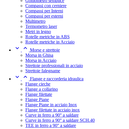
Goniometro semplice
Compassi con cerniere
Compassi per Interni
Compassi per esterni
Multimetro
Termometro laser
Metri in legno
Rotelle metriche in ABS
Rotelle metriche in Acciaio


Morse e strettoie
Morsa in Ghisa
Morsa in Acciaio
Strettoie professionali in acciaio
Strettoie falegname


Flange e raccorderia idraulica
Flange cieche
Flange a collarino
Flange filettate
Flange Piane
Flange Piane in acciaio Inox
Flange filettate in acciaio inox
Curve in ferro a 90° a saldare
Curve in ferro a 90° a saldare SCH.40
TEE in ferro a 90° a saldare