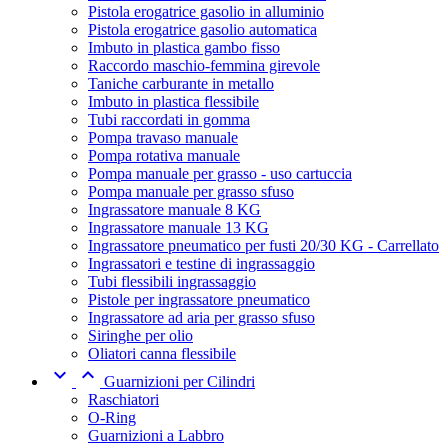
Pistola erogatrice gasolio in alluminio
Pistola erogatrice gasolio automatica
Imbuto in plastica gambo fisso
Raccordo maschio-femmina girevole
Taniche carburante in metallo
Imbuto in plastica flessibile
Tubi raccordati in gomma
Pompa travaso manuale
Pompa rotativa manuale
Pompa manuale per grasso - uso cartuccia
Pompa manuale per grasso sfuso
Ingrassatore manuale 8 KG
Ingrassatore manuale 13 KG
Ingrassatore pneumatico per fusti 20/30 KG - Carrellato
Ingrassatori e testine di ingrassaggio
Tubi flessibili ingrassaggio
Pistole per ingrassatore pneumatico
Ingrassatore ad aria per grasso sfuso
Siringhe per olio
Oliatori canna flessibile


Guarnizioni per Cilindri
Raschiatori
O-Ring
Guarnizioni a Labbro