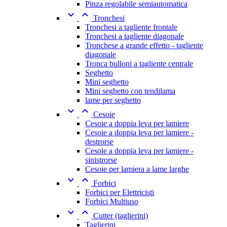
Pinza regolabile semiautomatica


Tronchesi
Tronchesi a tagliente frontale
Tronchesi a tagliente diagonale
Tronchese a grande effetto - tagliente
diagonale
Tronca bulloni a tagliente centrale
Seghetto
Mini seghetto
Mini seghetto con tendilama
lame per seghetto


Cesoie
Cesoie a doppia leva per lamiere
Cesoie a doppia leva per lamiere -
destrorse
Cesoie a doppia leva per lamiere -
sinistrorse
Cesoie per lamiera a lame larghe


Forbici
Forbici per Elettricisti
Forbici Multiuso


Cutter (taglierini)
Taglierini