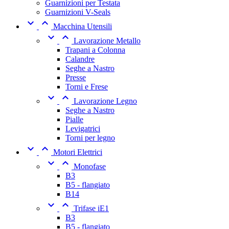
Guarnizioni per Testata
Guarnizioni V-Seals


Macchina Utensili


Lavorazione Metallo
Trapani a Colonna
Calandre
Seghe a Nastro
Presse
Torni e Frese


Lavorazione Legno
Seghe a Nastro
Pialle
Levigatrici
Torni per legno


Motori Elettrici


Monofase
B3
B5 - flangiato
B14


Trifase iE1
B3
B5 - flangiato