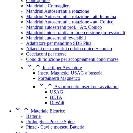
Contropunte
Mandrini a Cremagliera
Mandrini Autoserranti a rotazione
Mandrini Autoserranti a rotazione - att. femmina
Mandrini Autoserranti a rotazione - att. Conico
Mandrini autoserranti prof. - Att. Conico
Mandrini autoserranti a rotopercussione professionali
Mandrini autoserranti reversibili
Adattatore per mandrino SDS Plus
Attacchi per mandrini codolo conico + conico
Cacciaconi per morse
Cono di riduzione per accoppiamenti cono-morse


Inserti per Avvitatore
Inserti Magnetici USAG a bussola
Portainserti Magnetico


Assortimento inserti per avvitatore
USAG
BETA
DeWalt


Materiale Elettrico
Batterie
Prolunghe - Prese e Spine
Pinze - Cavi e morsetti Batteria