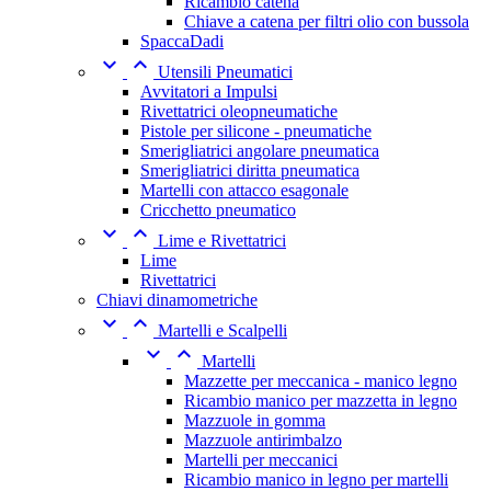
Ricambio catena
Chiave a catena per filtri olio con bussola
SpaccaDadi


Utensili Pneumatici
Avvitatori a Impulsi
Rivettatrici oleopneumatiche
Pistole per silicone - pneumatiche
Smerigliatrici angolare pneumatica
Smerigliatrici diritta pneumatica
Martelli con attacco esagonale
Cricchetto pneumatico


Lime e Rivettatrici
Lime
Rivettatrici
Chiavi dinamometriche


Martelli e Scalpelli


Martelli
Mazzette per meccanica - manico legno
Ricambio manico per mazzetta in legno
Mazzuole in gomma
Mazzuole antirimbalzo
Martelli per meccanici
Ricambio manico in legno per martelli