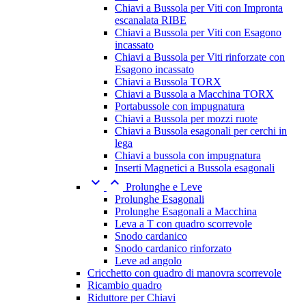
Chiavi a Bussola per Viti con Impronta
escanalata RIBE
Chiavi a Bussola per Viti con Esagono
incassato
Chiavi a Bussola per Viti rinforzate con
Esagono incassato
Chiavi a Bussola TORX
Chiavi a Bussola a Macchina TORX
Portabussole con impugnatura
Chiavi a Bussola per mozzi ruote
Chiavi a Bussola esagonali per cerchi in
lega
Chiavi a bussola con impugnatura
Inserti Magnetici a Bussola esagonali


Prolunghe e Leve
Prolunghe Esagonali
Prolunghe Esagonali a Macchina
Leva a T con quadro scorrevole
Snodo cardanico
Snodo cardanico rinforzato
Leve ad angolo
Cricchetto con quadro di manovra scorrevole
Ricambio quadro
Riduttore per Chiavi