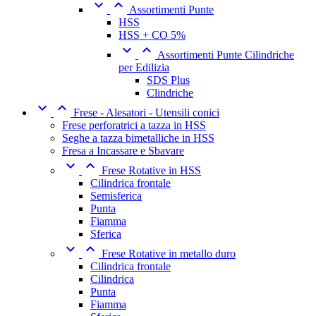


Assortimenti Punte
HSS
HSS + CO 5%


Assortimenti Punte Cilindriche
per Edilizia
SDS Plus
Clindriche


Frese - Alesatori - Utensili conici
Frese perforatrici a tazza in HSS
Seghe a tazza bimetalliche in HSS
Fresa a Incassare e Sbavare


Frese Rotative in HSS
Cilindrica frontale
Semisferica
Punta
Fiamma
Sferica


Frese Rotative in metallo duro
Cilindrica frontale
Cilindrica
Punta
Fiamma