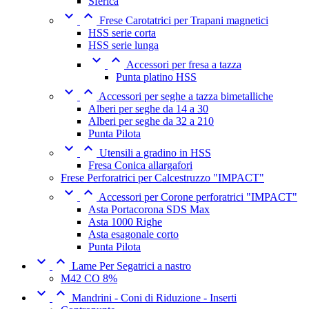
Sferica


Frese Carotatrici per Trapani magnetici
HSS serie corta
HSS serie lunga


Accessori per fresa a tazza
Punta platino HSS


Accessori per seghe a tazza bimetalliche
Alberi per seghe da 14 a 30
Alberi per seghe da 32 a 210
Punta Pilota


Utensili a gradino in HSS
Fresa Conica allargafori
Frese Perforatrici per Calcestruzzo "IMPACT"


Accessori per Corone perforatrici "IMPACT"
Asta Portacorona SDS Max
Asta 1000 Righe
Asta esagonale corto
Punta Pilota


Lame Per Segatrici a nastro
M42 CO 8%


Mandrini - Coni di Riduzione - Inserti