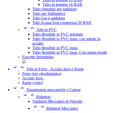
Tubo in gomma 16 BAR
Tubo Spiralato per radiatore
Tubo per Sabbiatrice
Tubi Gas e saldatura
Tubi Acqua/Aria compressa 20 BAR


Tubi in PVC
Tubo flessibile in PVC spiralato
Tubo flessibile in PVC trasp. con spirale in
acciaio
Tubo flessibile in PVC trasp.
Tubo flessibile in PVC trasp. Con anima tessile
Fascette Stringitubo


Tubi in Ferro , Acciaio Inox e Rame
Ferro (per oleodinamica)
Acciaio Inox_
Rame (cotto)


Trasmissioni meccaniche e Catene


Riduttori
Vartiatori Meccanici di Velocità


Riduttori Meccanici