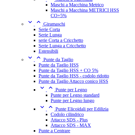
Maschi a Macchina Metrico
Maschi a Macchina METRICI HSS
CO+5%


Giramaschi
Serie Corta
Serie Lunga
serie Corta a Cricchetto
Serie Lunga a Cricchetto
Estensibili


Punte da Taglio
Punte da Taglio HSS
Punte da Taglio HSS + CO 5%
Punte da Taglio HSS - codolo ridotto
Punte da Taglio Attacco conico HSS


Punte per Legno
Punte per Legno standard
Punte per Legno lungo


Punte Elicoidali per Edilizia
Codolo cilindrico
Attacco SDS - Plus
Attacco SDS - MAX
Punte a Centrare