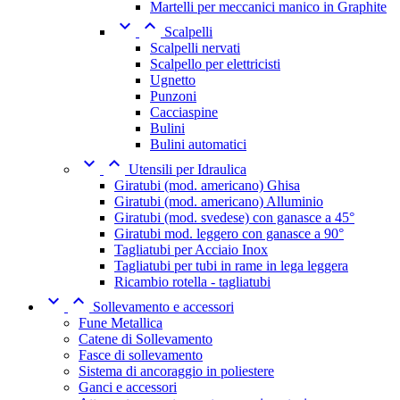
Martelli per meccanici manico in Graphite


Scalpelli
Scalpelli nervati
Scalpello per elettricisti
Ugnetto
Punzoni
Cacciaspine
Bulini
Bulini automatici


Utensili per Idraulica
Giratubi (mod. americano) Ghisa
Giratubi (mod. americano) Alluminio
Giratubi (mod. svedese) con ganasce a 45°
Giratubi mod. leggero con ganasce a 90°
Tagliatubi per Acciaio Inox
Tagliatubi per tubi in rame in lega leggera
Ricambio rotella - tagliatubi


Sollevamento e accessori
Fune Metallica
Catene di Sollevamento
Fasce di sollevamento
Sistema di ancoraggio in poliestere
Ganci e accessori