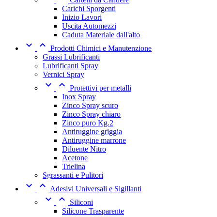
Carichi Sporgenti
Inizio Lavori
Uscita Automezzi
Caduta Materiale dall'alto


Prodotti Chimici e Manutenzione
Grassi Lubrificanti
Lubrificanti Spray
Vernici Spray


Protettivi per metalli
Inox Spray
Zinco Spray scuro
Zinco Spray chiaro
Zinco puro Kg.2
Antiruggine griggia
Antiruggine marrone
Diluente Nitro
Acetone
Trielina
Sgrassanti e Pulitori


Adesivi Universali e Sigillanti


Siliconi
Silicone Trasparente