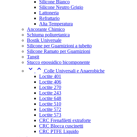
Silicone Bianco
Silicone Neutro Grigio
Lattoneria
Refrattario
Alta Temperatura
Ancorante Chimico
Schiuma poliuretanica
Bostik Universale
Silicone per Guarnizioni a tubetto
Silicone Ramato per Guarnizioni
Tangit
Stucco epossidico bicomponente


Colle Universali e Anaerobiche
Loctite 401
Loctite 406
Loctite 270
Loctite 243
Loctite 648
Loctite 510
Loctite 572
Loctite 573
CRC Frenafiletti extraforte
CRC Blocca cuscinetti
CRC PTFE Liquido