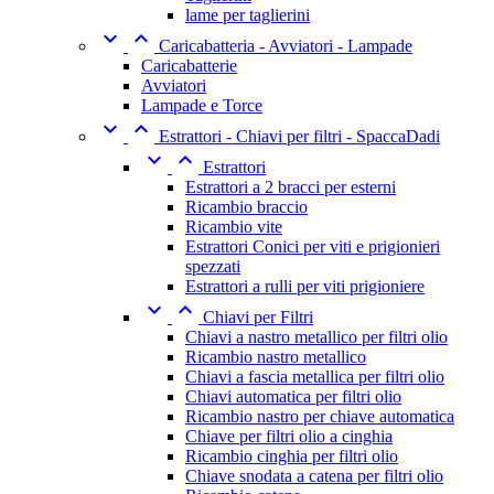
lame per taglierini


Caricabatteria - Avviatori - Lampade
Caricabatterie
Avviatori
Lampade e Torce


Estrattori - Chiavi per filtri - SpaccaDadi


Estrattori
Estrattori a 2 bracci per esterni
Ricambio braccio
Ricambio vite
Estrattori Conici per viti e prigionieri
spezzati
Estrattori a rulli per viti prigioniere


Chiavi per Filtri
Chiavi a nastro metallico per filtri olio
Ricambio nastro metallico
Chiavi a fascia metallica per filtri olio
Chiavi automatica per filtri olio
Ricambio nastro per chiave automatica
Chiave per filtri olio a cinghia
Ricambio cinghia per filtri olio
Chiave snodata a catena per filtri olio