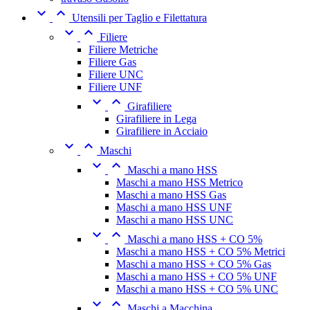


Utensili per Taglio e Filettatura


Filiere
Filiere Metriche
Filiere Gas
Filiere UNC
Filiere UNF


Girafiliere
Girafiliere in Lega
Girafiliere in Acciaio


Maschi


Maschi a mano HSS
Maschi a mano HSS Metrico
Maschi a mano HSS Gas
Maschi a mano HSS UNF
Maschi a mano HSS UNC


Maschi a mano HSS + CO 5%
Maschi a mano HSS + CO 5% Metrici
Maschi a mano HSS + CO 5% Gas
Maschi a mano HSS + CO 5% UNF
Maschi a mano HSS + CO 5% UNC


Maschi a Macchina