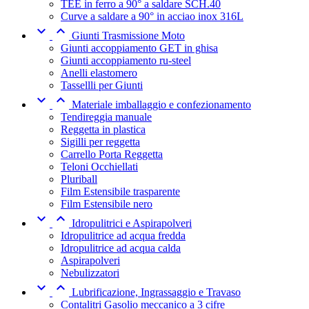
TEE in ferro a 90° a saldare SCH.40
Curve a saldare a 90° in acciao inox 316L


Giunti Trasmissione Moto
Giunti accoppiamento GET in ghisa
Giunti accoppiamento ru-steel
Anelli elastomero
Tassellli per Giunti


Materiale imballaggio e confezionamento
Tendireggia manuale
Reggetta in plastica
Sigilli per reggetta
Carrello Porta Reggetta
Teloni Occhiellati
Pluriball
Film Estensibile trasparente
Film Estensibile nero


Idropulitrici e Aspirapolveri
Idropulitrice ad acqua fredda
Idropulitrice ad acqua calda
Aspirapolveri
Nebulizzatori


Lubrificazione, Ingrassaggio e Travaso
Contalitri Gasolio meccanico a 3 cifre