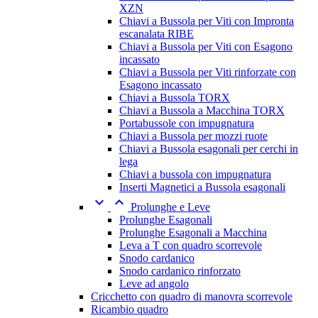
XZN
Chiavi a Bussola per Viti con Impronta
escanalata RIBE
Chiavi a Bussola per Viti con Esagono
incassato
Chiavi a Bussola per Viti rinforzate con
Esagono incassato
Chiavi a Bussola TORX
Chiavi a Bussola a Macchina TORX
Portabussole con impugnatura
Chiavi a Bussola per mozzi ruote
Chiavi a Bussola esagonali per cerchi in
lega
Chiavi a bussola con impugnatura
Inserti Magnetici a Bussola esagonali


Prolunghe e Leve
Prolunghe Esagonali
Prolunghe Esagonali a Macchina
Leva a T con quadro scorrevole
Snodo cardanico
Snodo cardanico rinforzato
Leve ad angolo
Cricchetto con quadro di manovra scorrevole
Ricambio quadro