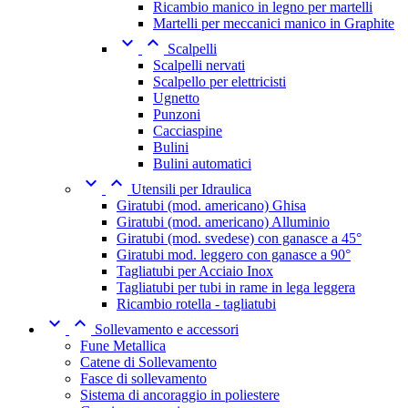
Ricambio manico in legno per martelli
Martelli per meccanici manico in Graphite


Scalpelli
Scalpelli nervati
Scalpello per elettricisti
Ugnetto
Punzoni
Cacciaspine
Bulini
Bulini automatici


Utensili per Idraulica
Giratubi (mod. americano) Ghisa
Giratubi (mod. americano) Alluminio
Giratubi (mod. svedese) con ganasce a 45°
Giratubi mod. leggero con ganasce a 90°
Tagliatubi per Acciaio Inox
Tagliatubi per tubi in rame in lega leggera
Ricambio rotella - tagliatubi


Sollevamento e accessori
Fune Metallica
Catene di Sollevamento
Fasce di sollevamento
Sistema di ancoraggio in poliestere