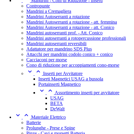
Mandrini - Coni di Riduzione - Inserti
Contropunte
Mandrini a Cremagliera
Mandrini Autoserranti a rotazione
Mandrini Autoserranti a rotazione - att. femmina
Mandrini Autoserranti a rotazione - att. Conico
Mandrini autoserranti prof. - Att. Conico
Mandrini autoserranti a rotopercussione professionali
Mandrini autoserranti reversibili
Adattatore per mandrino SDS Plus
Attacchi per mandrini codolo conico + conico
Cacciaconi per morse
Cono di riduzione per accoppiamenti cono-morse


Inserti per Avvitatore
Inserti Magnetici USAG a bussola
Portainserti Magnetico


Assortimento inserti per avvitatore
USAG
BETA
DeWalt


Materiale Elettrico
Batterie
Prolunghe - Prese e Spine
Pinze - Cavi e morsetti Batteria