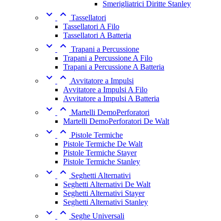
Smerigliatrici Diritte Stanley


Tassellatori
Tassellatori A Filo
Tassellatori A Batteria


Trapani a Percussione
Trapani a Percussione A Filo
Trapani a Percussione A Batteria


Avvitatore a Impulsi
Avvitatore a Impulsi A Filo
Avvitatore a Impulsi A Batteria


Martelli DemoPerforatori
Martelli DemoPerforatori De Walt


Pistole Termiche
Pistole Termiche De Walt
Pistole Termiche Stayer
Pistole Termiche Stanley


Seghetti Alternativi
Seghetti Alternativi De Walt
Seghetti Alternativi Stayer
Seghetti Alternativi Stanley


Seghe Universali