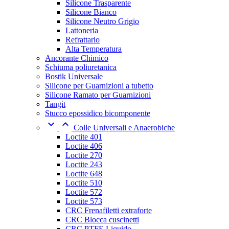
Silicone Trasparente
Silicone Bianco
Silicone Neutro Grigio
Lattoneria
Refrattario
Alta Temperatura
Ancorante Chimico
Schiuma poliuretanica
Bostik Universale
Silicone per Guarnizioni a tubetto
Silicone Ramato per Guarnizioni
Tangit
Stucco epossidico bicomponente


Colle Universali e Anaerobiche
Loctite 401
Loctite 406
Loctite 270
Loctite 243
Loctite 648
Loctite 510
Loctite 572
Loctite 573
CRC Frenafiletti extraforte
CRC Blocca cuscinetti
CRC PTFE Liquido