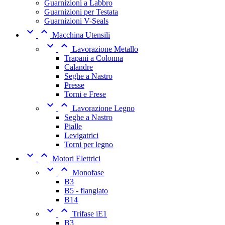
Guarnizioni a Labbro
Guarnizioni per Testata
Guarnizioni V-Seals


Macchina Utensili


Lavorazione Metallo
Trapani a Colonna
Calandre
Seghe a Nastro
Presse
Torni e Frese


Lavorazione Legno
Seghe a Nastro
Pialle
Levigatrici
Torni per legno


Motori Elettrici


Monofase
B3
B5 - flangiato
B14


Trifase iE1
B3