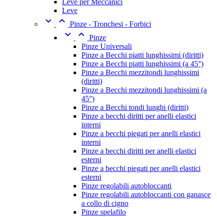
Leve per Meccanici
Leve


Pinze - Tronchesi - Forbici


Pinze
Pinze Universali
Pinze a Becchi piatti lunghissimi (diritti)
Pinze a Becchi piatti lunghissimi (a 45°)
Pinze a Becchi mezzitondi lunghissimi
(diritti)
Pinze a Becchi mezzitondi lunghissimi (a
45°)
Pinze a Becchi tondi lunghi (diritti)
Pinze a becchi diritti per anelli elastici
interni
Pinze a becchi piegati per anelli elastici
interni
Pinze a becchi diritti per anelli elastici
esterni
Pinze a becchi piegati per anelli elastici
esterni
Pinze regolabili autobloccanti
Pinze regolabili autobloccanti con ganasce
a collo di cigno
Pinze spelafilo