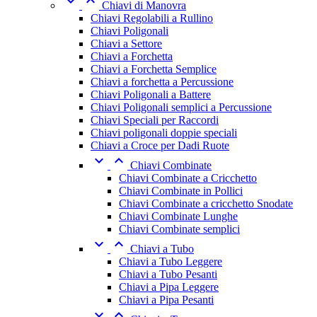


Chiavi di Manovra
Chiavi Regolabili a Rullino
Chiavi Poligonali
Chiavi a Settore
Chiavi a Forchetta
Chiavi a Forchetta Semplice
Chiavi a forchetta a Percussione
Chiavi Poligonali a Battere
Chiavi Poligonali semplici a Percussione
Chiavi Speciali per Raccordi
Chiavi poligonali doppie speciali
Chiavi a Croce per Dadi Ruote


Chiavi Combinate
Chiavi Combinate a Cricchetto
Chiavi Combinate in Pollici
Chiavi Combinate a cricchetto Snodate
Chiavi Combinate Lunghe
Chiavi Combinate semplici


Chiavi a Tubo
Chiavi a Tubo Leggere
Chiavi a Tubo Pesanti
Chiavi a Pipa Leggere
Chiavi a Pipa Pesanti

