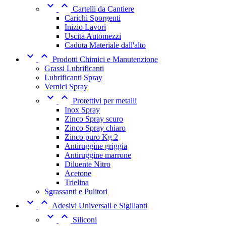


Cartelli da Cantiere
Carichi Sporgenti
Inizio Lavori
Uscita Automezzi
Caduta Materiale dall'alto


Prodotti Chimici e Manutenzione
Grassi Lubrificanti
Lubrificanti Spray
Vernici Spray


Protettivi per metalli
Inox Spray
Zinco Spray scuro
Zinco Spray chiaro
Zinco puro Kg.2
Antiruggine griggia
Antiruggine marrone
Diluente Nitro
Acetone
Trielina
Sgrassanti e Pulitori


Adesivi Universali e Sigillanti


Siliconi