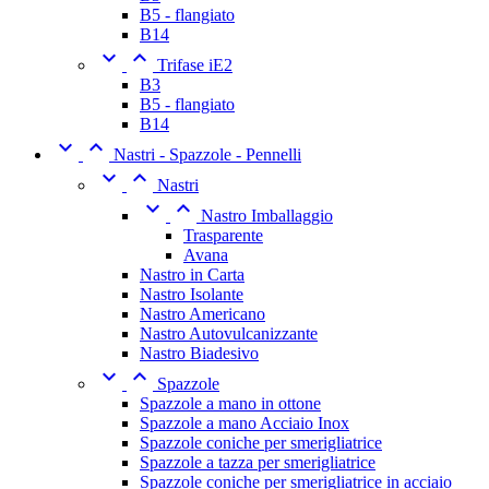
B5 - flangiato
B14


Trifase iE2
B3
B5 - flangiato
B14


Nastri - Spazzole - Pennelli


Nastri


Nastro Imballaggio
Trasparente
Avana
Nastro in Carta
Nastro Isolante
Nastro Americano
Nastro Autovulcanizzante
Nastro Biadesivo


Spazzole
Spazzole a mano in ottone
Spazzole a mano Acciaio Inox
Spazzole coniche per smerigliatrice
Spazzole a tazza per smerigliatrice
Spazzole coniche per smerigliatrice in acciaio