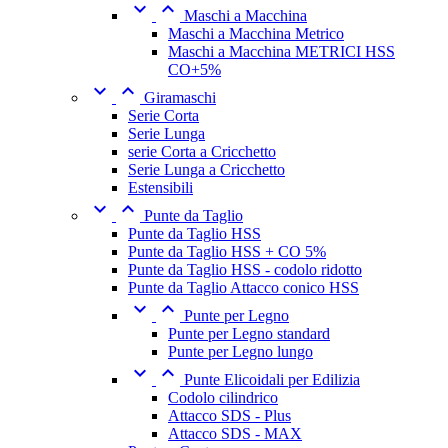


Maschi a Macchina
Maschi a Macchina Metrico
Maschi a Macchina METRICI HSS
CO+5%


Giramaschi
Serie Corta
Serie Lunga
serie Corta a Cricchetto
Serie Lunga a Cricchetto
Estensibili


Punte da Taglio
Punte da Taglio HSS
Punte da Taglio HSS + CO 5%
Punte da Taglio HSS - codolo ridotto
Punte da Taglio Attacco conico HSS


Punte per Legno
Punte per Legno standard
Punte per Legno lungo


Punte Elicoidali per Edilizia
Codolo cilindrico
Attacco SDS - Plus
Attacco SDS - MAX