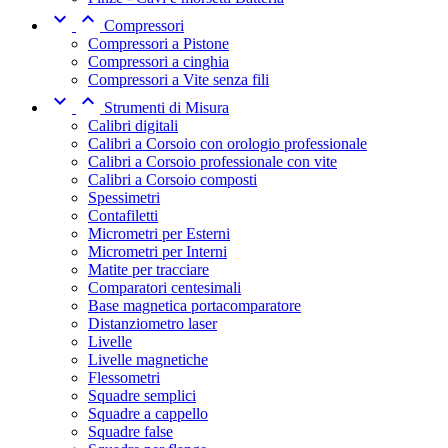


Compressori
Compressori a Pistone
Compressori a cinghia
Compressori a Vite senza fili


Strumenti di Misura
Calibri digitali
Calibri a Corsoio con orologio professionale
Calibri a Corsoio professionale con vite
Calibri a Corsoio composti
Spessimetri
Contafiletti
Micrometri per Esterni
Micrometri per Interni
Matite per tracciare
Comparatori centesimali
Base magnetica portacomparatore
Distanziometro laser
Livelle
Livelle magnetiche
Flessometri
Squadre semplici
Squadre a cappello
Squadre false