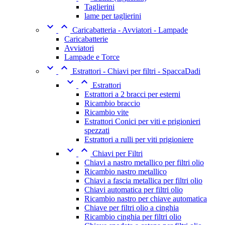
Taglierini
lame per taglierini


Caricabatteria - Avviatori - Lampade
Caricabatterie
Avviatori
Lampade e Torce


Estrattori - Chiavi per filtri - SpaccaDadi


Estrattori
Estrattori a 2 bracci per esterni
Ricambio braccio
Ricambio vite
Estrattori Conici per viti e prigionieri
spezzati
Estrattori a rulli per viti prigioniere


Chiavi per Filtri
Chiavi a nastro metallico per filtri olio
Ricambio nastro metallico
Chiavi a fascia metallica per filtri olio
Chiavi automatica per filtri olio
Ricambio nastro per chiave automatica
Chiave per filtri olio a cinghia
Ricambio cinghia per filtri olio