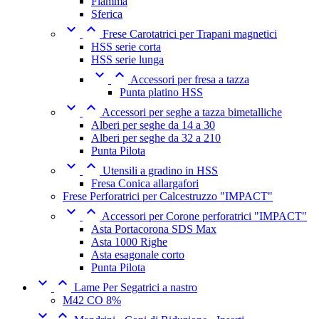
Fiamma
Sferica


Frese Carotatrici per Trapani magnetici
HSS serie corta
HSS serie lunga


Accessori per fresa a tazza
Punta platino HSS


Accessori per seghe a tazza bimetalliche
Alberi per seghe da 14 a 30
Alberi per seghe da 32 a 210
Punta Pilota


Utensili a gradino in HSS
Fresa Conica allargafori
Frese Perforatrici per Calcestruzzo "IMPACT"


Accessori per Corone perforatrici "IMPACT"
Asta Portacorona SDS Max
Asta 1000 Righe
Asta esagonale corto
Punta Pilota


Lame Per Segatrici a nastro
M42 CO 8%

