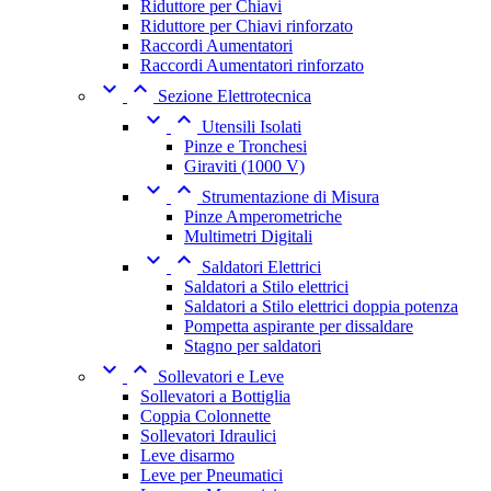
Riduttore per Chiavi
Riduttore per Chiavi rinforzato
Raccordi Aumentatori
Raccordi Aumentatori rinforzato


Sezione Elettrotecnica


Utensili Isolati
Pinze e Tronchesi
Giraviti (1000 V)


Strumentazione di Misura
Pinze Amperometriche
Multimetri Digitali


Saldatori Elettrici
Saldatori a Stilo elettrici
Saldatori a Stilo elettrici doppia potenza
Pompetta aspirante per dissaldare
Stagno per saldatori


Sollevatori e Leve
Sollevatori a Bottiglia
Coppia Colonnette
Sollevatori Idraulici
Leve disarmo
Leve per Pneumatici