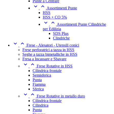
Punte a Centrare


Assortimenti Punte
HSS
HSS + CO 5%


Assortimenti Punte Cilindriche
per Edilizia
SDS Plus
Clindriche


Frese - Alesatori - Utensili conici
Frese perforatrici a tazza in HSS
Seghe a tazza bimetalliche in HSS
Fresa a Incassare e Sbavare


Frese Rotative in HSS
Cilindrica frontale
Semisferica
Punta
Fiamma
Sferica


Frese Rotative in metallo duro
Cilindrica frontale
Cilindrica
Punta