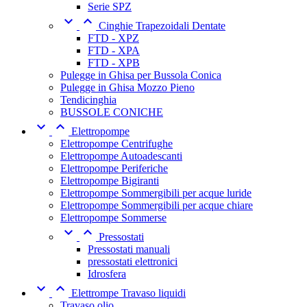
Serie SPZ


Cinghie Trapezoidali Dentate
FTD - XPZ
FTD - XPA
FTD - XPB
Pulegge in Ghisa per Bussola Conica
Pulegge in Ghisa Mozzo Pieno
Tendicinghia
BUSSOLE CONICHE


Elettropompe
Elettropompe Centrifughe
Elettropompe Autoadescanti
Elettropompe Periferiche
Elettropompe Bigiranti
Elettropompe Sommergibili per acque luride
Elettropompe Sommergibili per acque chiare
Elettropompe Sommerse


Pressostati
Pressostati manuali
pressostati elettronici
Idrosfera


Elettrompe Travaso liquidi
Travaso olio