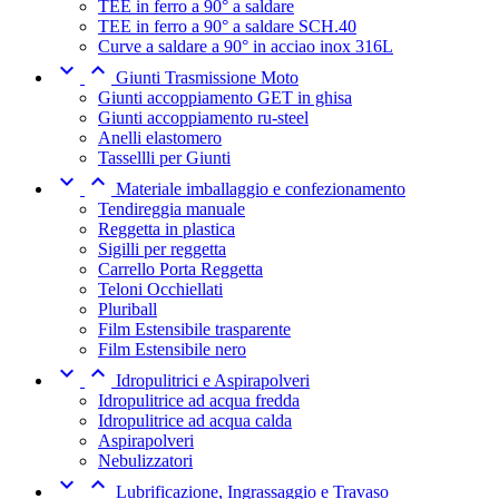
TEE in ferro a 90° a saldare
TEE in ferro a 90° a saldare SCH.40
Curve a saldare a 90° in acciao inox 316L


Giunti Trasmissione Moto
Giunti accoppiamento GET in ghisa
Giunti accoppiamento ru-steel
Anelli elastomero
Tassellli per Giunti


Materiale imballaggio e confezionamento
Tendireggia manuale
Reggetta in plastica
Sigilli per reggetta
Carrello Porta Reggetta
Teloni Occhiellati
Pluriball
Film Estensibile trasparente
Film Estensibile nero


Idropulitrici e Aspirapolveri
Idropulitrice ad acqua fredda
Idropulitrice ad acqua calda
Aspirapolveri
Nebulizzatori


Lubrificazione, Ingrassaggio e Travaso