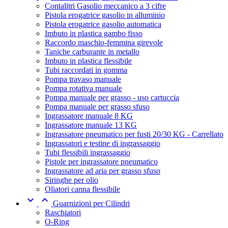
Contalitri Gasolio meccanico a 3 cifre
Pistola erogatrice gasolio in alluminio
Pistola erogatrice gasolio automatica
Imbuto in plastica gambo fisso
Raccordo maschio-femmina girevole
Taniche carburante in metallo
Imbuto in plastica flessibile
Tubi raccordati in gomma
Pompa travaso manuale
Pompa rotativa manuale
Pompa manuale per grasso - uso cartuccia
Pompa manuale per grasso sfuso
Ingrassatore manuale 8 KG
Ingrassatore manuale 13 KG
Ingrassatore pneumatico per fusti 20/30 KG - Carrellato
Ingrassatori e testine di ingrassaggio
Tubi flessibili ingrassaggio
Pistole per ingrassatore pneumatico
Ingrassatore ad aria per grasso sfuso
Siringhe per olio
Oliatori canna flessibile


Guarnizioni per Cilindri
Raschiatori
O-Ring