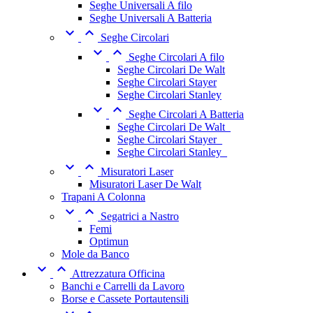
Seghe Universali A filo
Seghe Universali A Batteria


Seghe Circolari


Seghe Circolari A filo
Seghe Circolari De Walt
Seghe Circolari Stayer
Seghe Circolari Stanley


Seghe Circolari A Batteria
Seghe Circolari De Walt_
Seghe Circolari Stayer_
Seghe Circolari Stanley_


Misuratori Laser
Misuratori Laser De Walt
Trapani A Colonna


Segatrici a Nastro
Femi
Optimun
Mole da Banco


Attrezzatura Officina
Banchi e Carrelli da Lavoro
Borse e Cassete Portautensili