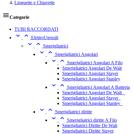
Linguette e Chiavette

Categorie
TUBI RACCORDATI


ElettroUtensili


Smerigliatrici


Smerigliatrici Angolari


Smerigliatrici Angolari A Filo
Smerigliatrici Angolari De Walt
Smerigliatrici Angolari Stayer
Smerigliatrici Angolari Stanley


Smerigliatrici Angolari A Batteria
Smerigliatrici Angolari De Walt _
Smerigliatrici Angolari Stayer_
Smerigliatrici Angolari Stanley_


Smerigliatrici diritte


Smerigliatrici diritte A Filo
Smerigliatrici Diritte De Walt
Smerigliatrici Diritte Stayer