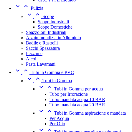


Pulizia


Scope
Scope Industriali
Scope Domestiche
Spazzoloni Industriali
Alzaimmondizia in Alluminio
Badile e Rastrelli
Sacchi Spazzatura
Pezzame
Alcol
Pasta Lavamani


Tubi in Gomma e PVC


Tubi in Gomma


Tubi in Gomma per acqua
Tubo per Irrorazione
Tubo mandata acqua 10 BAR
Tubo mandata acqua 20 BAR


Tubi in Gomma aspirazione e mandata
Per Acqua
Per Olio


Tubi in gomma per olio e carburanti