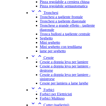
Pinza regolabile a cerniera chiusa
Pinza regolabile semiautomatica


Tronchesi
Tronchesi a tagliente frontale
Tronchesi a tagliente diagonale
Tronchese a grande effetto - tagliente
diagonale
Tronca bulloni a tagliente centrale
Seghetto
Mini seghetto
Mini seghetto con tendilama
lame per seghetto


Cesoie
Cesoie a doppia leva per lamiere
Cesoie a doppia leva per lamiere -
destrorse
Cesoie a doppia leva per lamiere -
sinistrorse
Cesoie per lamiera a lame larghe


Forbici
Forbici per Elettricisti
Forbici Multiuso


Cutter (taglierini)