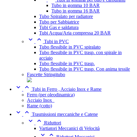
Tubo in gomma 10 BAR
Tubo in gomma 16 BAR
Tubo Spiralato per radiatore
Tubo per Sabbiatrice
Tubi Gas e saldatura
Tubi Acqua/Aria compressa 20 BAR


Tubi in PVC
Tubo flessibile in PVC spiralato
Tubo flessibile in PVC trasp. con spirale in
acciaio
Tubo flessibile in PVC trasp.
Tubo flessibile in PVC trasp. Con anima tessile
Fascette Stringitubo


Tubi in Ferro , Acciaio Inox e Rame
Ferro (per oleodinamica)
Acciaio Inox_
Rame (cotto)


Trasmissioni meccaniche e Catene


Riduttori
Vartiatori Meccanici di Velocità


Riduttori Meccanici