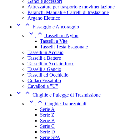
Ganci e accessori
Attrezzatura per trasporto e movimentazione
Paranchi Manuali e Carrelli di traslazione
Argano Elettrico


Fissaggio e Ancoraggio


Tasselli in Nylon
Tasselli a Vite
Tasselli Testa Esagonale
Tasselli in Acciaio
Tasselli a Battere
Tasselli in Acciaio Inox
Tasselli a Gancio
Tasselli ad Occhiello
Collari Fissatubo
Cavalloti a "U"


Cinghie e Pulegge di Trasmissione


Cinghie Trapezoidali
Serie A
Serie Z
Serie B
Serie C
Serie D
Serie SPA