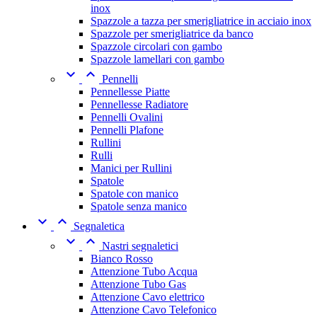
inox
Spazzole a tazza per smerigliatrice in acciaio inox
Spazzole per smerigliatrice da banco
Spazzole circolari con gambo
Spazzole lamellari con gambo


Pennelli
Pennellesse Piatte
Pennellesse Radiatore
Pennelli Ovalini
Pennelli Plafone
Rullini
Rulli
Manici per Rullini
Spatole
Spatole con manico
Spatole senza manico


Segnaletica


Nastri segnaletici
Bianco Rosso
Attenzione Tubo Acqua
Attenzione Tubo Gas
Attenzione Cavo elettrico
Attenzione Cavo Telefonico