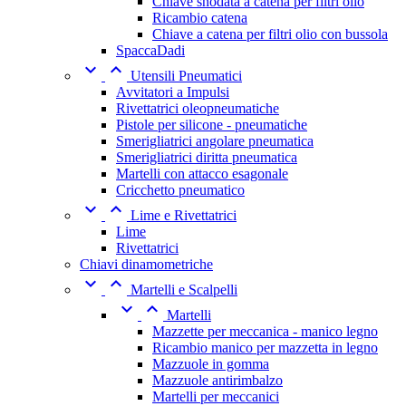
Chiave snodata a catena per filtri olio
Ricambio catena
Chiave a catena per filtri olio con bussola
SpaccaDadi


Utensili Pneumatici
Avvitatori a Impulsi
Rivettatrici oleopneumatiche
Pistole per silicone - pneumatiche
Smerigliatrici angolare pneumatica
Smerigliatrici diritta pneumatica
Martelli con attacco esagonale
Cricchetto pneumatico


Lime e Rivettatrici
Lime
Rivettatrici
Chiavi dinamometriche


Martelli e Scalpelli


Martelli
Mazzette per meccanica - manico legno
Ricambio manico per mazzetta in legno
Mazzuole in gomma
Mazzuole antirimbalzo
Martelli per meccanici