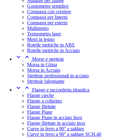
Squadre per flange
Goniometro semplice
Compassi con cerniere
Compassi per Interni
Compassi per esterni
Multimetro
Termometro laser
Metri in legno
Rotelle metriche in ABS
Rotelle metriche in Acciaio


Morse e strettoie
Morsa in Ghisa
Morsa in Acciaio
Strettoie professionali in acciaio
Strettoie falegname


Flange e raccorderia idraulica
Flange cieche
Flange a collarino
Flange filettate
Flange Piane
Flange Piane in acciaio Inox
Flange filettate in acciaio inox
Curve in ferro a 90° a saldare
Curve in ferro a 90° a saldare SCH.40