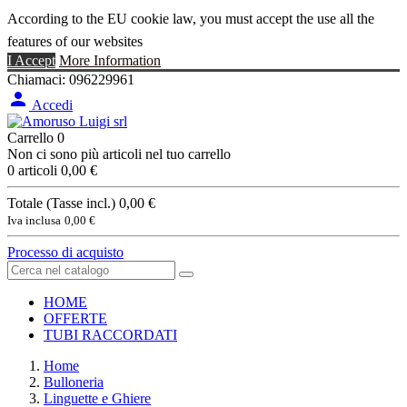
According to the EU cookie law, you must accept the use all the
features of our websites
I Accept
More Information
Chiamaci:
096229961

Accedi
Carrello
0
Non ci sono più articoli nel tuo carrello
0 articoli
0,00 €
Totale (Tasse incl.)
0,00 €
Iva inclusa
0,00 €
Processo di acquisto
HOME
OFFERTE
TUBI RACCORDATI
Home
Bulloneria
Linguette e Ghiere