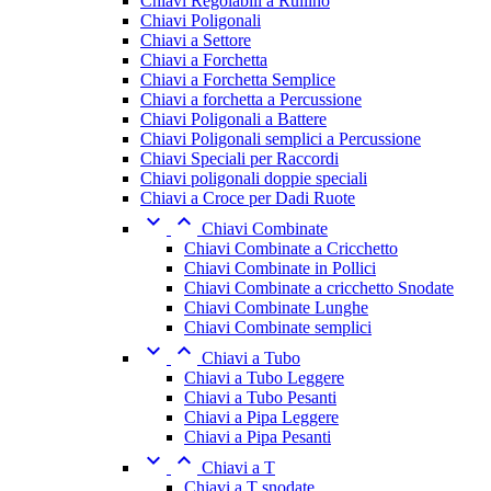
Chiavi Regolabili a Rullino
Chiavi Poligonali
Chiavi a Settore
Chiavi a Forchetta
Chiavi a Forchetta Semplice
Chiavi a forchetta a Percussione
Chiavi Poligonali a Battere
Chiavi Poligonali semplici a Percussione
Chiavi Speciali per Raccordi
Chiavi poligonali doppie speciali
Chiavi a Croce per Dadi Ruote


Chiavi Combinate
Chiavi Combinate a Cricchetto
Chiavi Combinate in Pollici
Chiavi Combinate a cricchetto Snodate
Chiavi Combinate Lunghe
Chiavi Combinate semplici


Chiavi a Tubo
Chiavi a Tubo Leggere
Chiavi a Tubo Pesanti
Chiavi a Pipa Leggere
Chiavi a Pipa Pesanti


Chiavi a T
Chiavi a T snodate