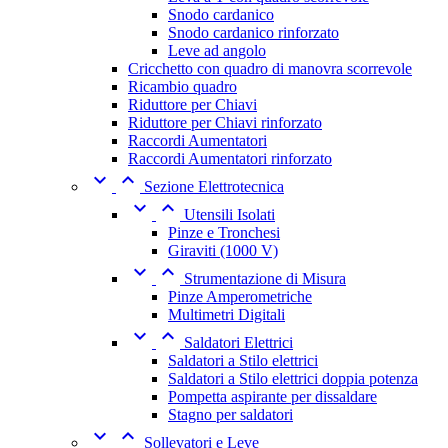
Snodo cardanico
Snodo cardanico rinforzato
Leve ad angolo
Cricchetto con quadro di manovra scorrevole
Ricambio quadro
Riduttore per Chiavi
Riduttore per Chiavi rinforzato
Raccordi Aumentatori
Raccordi Aumentatori rinforzato


Sezione Elettrotecnica


Utensili Isolati
Pinze e Tronchesi
Giraviti (1000 V)


Strumentazione di Misura
Pinze Amperometriche
Multimetri Digitali


Saldatori Elettrici
Saldatori a Stilo elettrici
Saldatori a Stilo elettrici doppia potenza
Pompetta aspirante per dissaldare
Stagno per saldatori


Sollevatori e Leve