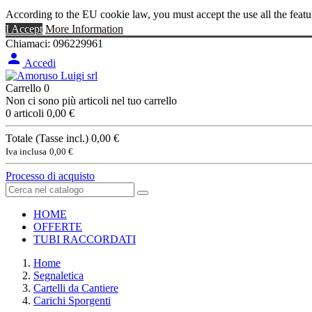
According to the EU cookie law, you must accept the use all the featu
I Accept
More Information
Chiamaci:
096229961

Accedi
Carrello
0
Non ci sono più articoli nel tuo carrello
0 articoli
0,00 €
Totale (Tasse incl.)
0,00 €
Iva inclusa
0,00 €
Processo di acquisto
HOME
OFFERTE
TUBI RACCORDATI
Home
Segnaletica
Cartelli da Cantiere
Carichi Sporgenti