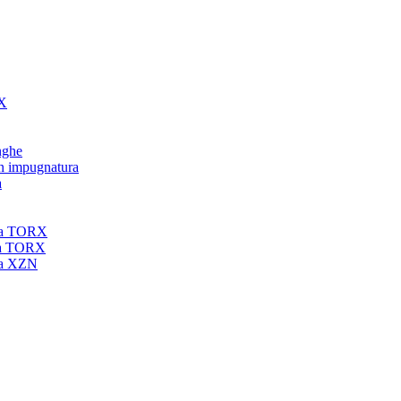
RX
unghe
on impugnatura
a
nta TORX
nta TORX
nta XZN