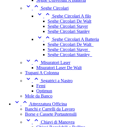
Seghe Universali A Batteria


Seghe Circolari


Seghe Circolari A filo
Seghe Circolari De Walt
Seghe Circolari Stayer
Seghe Circolari Stanley


Seghe Circolari A Batteria
Seghe Circolari De Walt_
Seghe Circolari Stayer_
Seghe Circolari Stanley_


Misuratori Laser
Misuratori Laser De Walt
Trapani A Colonna


Segatrici a Nastro
Femi
Optimun
Mole da Banco


Attrezzatura Officina
Banchi e Carrelli da Lavoro
Borse e Cassete Portautensili


Chiavi di Manovra