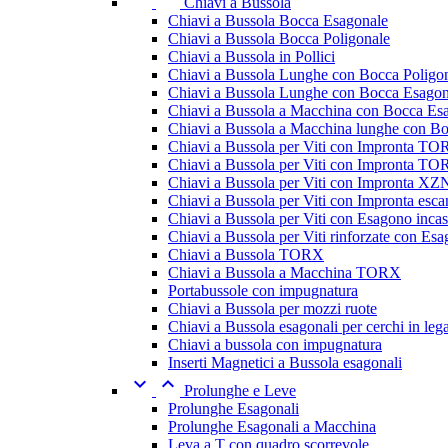
Chiavi a Bussola
Chiavi a Bussola Bocca Esagonale
Chiavi a Bussola Bocca Poligonale
Chiavi a Bussola in Pollici
Chiavi a Bussola Lunghe con Bocca Poligo
Chiavi a Bussola Lunghe con Bocca Esagon
Chiavi a Bussola a Macchina con Bocca Es
Chiavi a Bussola a Macchina lunghe con B
Chiavi a Bussola per Viti con Impronta T
Chiavi a Bussola per Viti con Impronta TOR
Chiavi a Bussola per Viti con Impronta XZ
Chiavi a Bussola per Viti con Impronta esc
Chiavi a Bussola per Viti con Esagono incas
Chiavi a Bussola per Viti rinforzate con Esa
Chiavi a Bussola TORX
Chiavi a Bussola a Macchina TORX
Portabussole con impugnatura
Chiavi a Bussola per mozzi ruote
Chiavi a Bussola esagonali per cerchi in leg
Chiavi a bussola con impugnatura
Inserti Magnetici a Bussola esagonali


Prolunghe e Leve
Prolunghe Esagonali
Prolunghe Esagonali a Macchina
Leva a T con quadro scorrevole