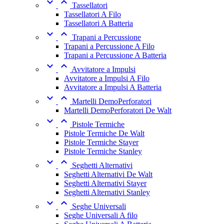


Tassellatori
Tassellatori A Filo
Tassellatori A Batteria


Trapani a Percussione
Trapani a Percussione A Filo
Trapani a Percussione A Batteria


Avvitatore a Impulsi
Avvitatore a Impulsi A Filo
Avvitatore a Impulsi A Batteria


Martelli DemoPerforatori
Martelli DemoPerforatori De Walt


Pistole Termiche
Pistole Termiche De Walt
Pistole Termiche Stayer
Pistole Termiche Stanley


Seghetti Alternativi
Seghetti Alternativi De Walt
Seghetti Alternativi Stayer
Seghetti Alternativi Stanley


Seghe Universali
Seghe Universali A filo