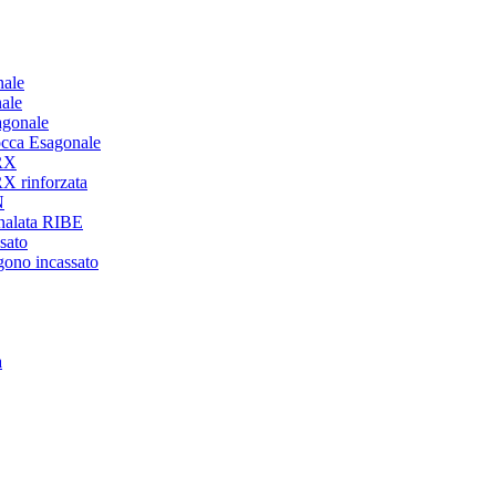
nale
ale
agonale
occa Esagonale
ORX
X rinforzata
N
analata RIBE
sato
gono incassato
a