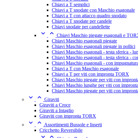
Chiavi a T semplici
Chiavi a T snodate con Maschio esagonale
Chiavi a T con attacco quadro snodato
Chiavi a T snodate per candele
Chiavi snodate per candellette


Chiavi Maschio piegate esagonali e TO
Chiavi Maschio esagonali piegate
Chiavi Maschio esagonali piegate in pollici
Chiavi Maschio esagonali - testa sferica - l
Chiavi Maschio esagonali - testa sferica - c
Chiavi Maschio esagonali - con impugnatur
Chiavi a T con Maschio esagonale
Chiavi a T per viti con impronta TORX
Chiavi Maschio piegate per viti con impro
Chiavi Maschio lunghe per viti con impro
Chiavi Maschio piegate per viti con impro


Giraviti
Giraviti a Croce
Giraviti a Intaglio
Giraviti con impronta TORX


Assortimenti Bussole e Inserti
Cricchetto Reversibile

