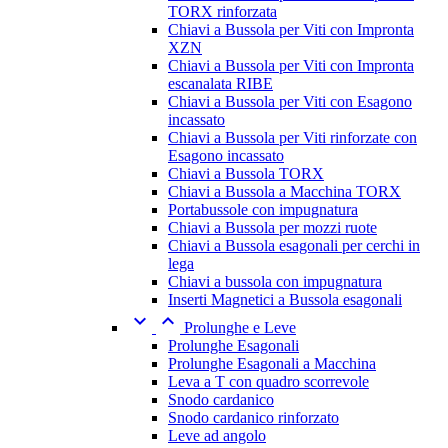
TORX rinforzata
Chiavi a Bussola per Viti con Impronta
XZN
Chiavi a Bussola per Viti con Impronta
escanalata RIBE
Chiavi a Bussola per Viti con Esagono
incassato
Chiavi a Bussola per Viti rinforzate con
Esagono incassato
Chiavi a Bussola TORX
Chiavi a Bussola a Macchina TORX
Portabussole con impugnatura
Chiavi a Bussola per mozzi ruote
Chiavi a Bussola esagonali per cerchi in
lega
Chiavi a bussola con impugnatura
Inserti Magnetici a Bussola esagonali


Prolunghe e Leve
Prolunghe Esagonali
Prolunghe Esagonali a Macchina
Leva a T con quadro scorrevole
Snodo cardanico
Snodo cardanico rinforzato
Leve ad angolo