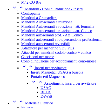
M42 CO 8%


Mandrini - Coni di Riduzione - Inserti
Contropunte
Mandrini a Cremagliera
Mandrini Autoserranti a rotazione
Mandrini Autoserranti a rotazione - att. femmina
Mandrini Autoserranti a rotazione - att. Conico
Mandrini autoserranti prof. - Att. Conico
Mandrini autoserranti a rotopercussione professionali
Mandrini autoserranti reversibili
Adattatore per mandrino SDS Plus
Attacchi per mandrini codolo conico + conico
Cacciaconi per morse
Cono di riduzione per accoppiamenti cono-morse


Inserti per Avvitatore
Inserti Magnetici USAG a bussola
Portainserti Magnetico


Assortimento inserti per avvitatore
USAG
BETA
DeWalt


Materiale Elettrico
Batterie