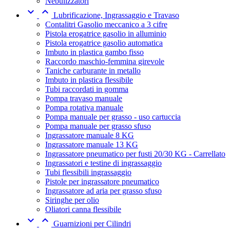
Nebulizzatori


Lubrificazione, Ingrassaggio e Travaso
Contalitri Gasolio meccanico a 3 cifre
Pistola erogatrice gasolio in alluminio
Pistola erogatrice gasolio automatica
Imbuto in plastica gambo fisso
Raccordo maschio-femmina girevole
Taniche carburante in metallo
Imbuto in plastica flessibile
Tubi raccordati in gomma
Pompa travaso manuale
Pompa rotativa manuale
Pompa manuale per grasso - uso cartuccia
Pompa manuale per grasso sfuso
Ingrassatore manuale 8 KG
Ingrassatore manuale 13 KG
Ingrassatore pneumatico per fusti 20/30 KG - Carrellato
Ingrassatori e testine di ingrassaggio
Tubi flessibili ingrassaggio
Pistole per ingrassatore pneumatico
Ingrassatore ad aria per grasso sfuso
Siringhe per olio
Oliatori canna flessibile


Guarnizioni per Cilindri