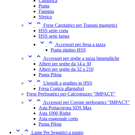
Cilindrica
Punta
Fiamma
Sferica


Frese Carotatrici per Trapani magnetici
HSS serie corta
HSS serie lunga


Accessori per fresa a tazza
Punta platino HSS


Accessori per seghe a tazza bimetalliche
Alberi per seghe da 14 a 30
Alberi per seghe da 32 a 210
Punta Pilota


Utensili a gradino in HSS
Fresa Conica allargafori
Frese Perforatrici per Calcestruzzo "IMPACT"


Accessori per Corone perforatrici "IMPACT"
Asta Portacorona SDS Max
Asta 1000 Righe
Asta esagonale corto
Punta Pilota


Lame Per Segatrici a nastro