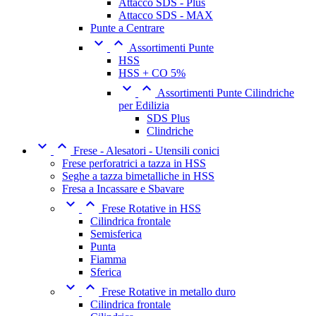
Attacco SDS - Plus
Attacco SDS - MAX
Punte a Centrare


Assortimenti Punte
HSS
HSS + CO 5%


Assortimenti Punte Cilindriche
per Edilizia
SDS Plus
Clindriche


Frese - Alesatori - Utensili conici
Frese perforatrici a tazza in HSS
Seghe a tazza bimetalliche in HSS
Fresa a Incassare e Sbavare


Frese Rotative in HSS
Cilindrica frontale
Semisferica
Punta
Fiamma
Sferica


Frese Rotative in metallo duro
Cilindrica frontale