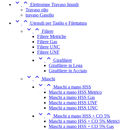


Elettrompe Travaso liquidi
Travaso olio
travaso Gasolio


Utensili per Taglio e Filettatura


Filiere
Filiere Metriche
Filiere Gas
Filiere UNC
Filiere UNF


Girafiliere
Girafiliere in Lega
Girafiliere in Acciaio


Maschi


Maschi a mano HSS
Maschi a mano HSS Metrico
Maschi a mano HSS Gas
Maschi a mano HSS UNF
Maschi a mano HSS UNC


Maschi a mano HSS + CO 5%
Maschi a mano HSS + CO 5% Metrici
Maschi a mano HSS + CO 5% Gas