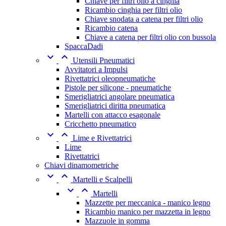
Chiave per filtri olio a cinghia
Ricambio cinghia per filtri olio
Chiave snodata a catena per filtri olio
Ricambio catena
Chiave a catena per filtri olio con bussola
SpaccaDadi


Utensili Pneumatici
Avvitatori a Impulsi
Rivettatrici oleopneumatiche
Pistole per silicone - pneumatiche
Smerigliatrici angolare pneumatica
Smerigliatrici diritta pneumatica
Martelli con attacco esagonale
Cricchetto pneumatico


Lime e Rivettatrici
Lime
Rivettatrici
Chiavi dinamometriche


Martelli e Scalpelli


Martelli
Mazzette per meccanica - manico legno
Ricambio manico per mazzetta in legno
Mazzuole in gomma