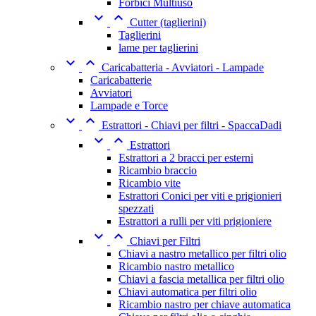
Forbici Multiuso


Cutter (taglierini)
Taglierini
lame per taglierini


Caricabatteria - Avviatori - Lampade
Caricabatterie
Avviatori
Lampade e Torce


Estrattori - Chiavi per filtri - SpaccaDadi


Estrattori
Estrattori a 2 bracci per esterni
Ricambio braccio
Ricambio vite
Estrattori Conici per viti e prigionieri
spezzati
Estrattori a rulli per viti prigioniere


Chiavi per Filtri
Chiavi a nastro metallico per filtri olio
Ricambio nastro metallico
Chiavi a fascia metallica per filtri olio
Chiavi automatica per filtri olio
Ricambio nastro per chiave automatica