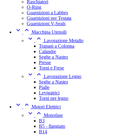
Raschiatori
O-Ring
Guarnizioni a Labbro
Guarnizioni per Testata
Guarnizioni V-Seals


Macchina Utensili


Lavorazione Metallo
Trapani a Colonna
Calandre
Seghe a Nastro
Presse
Torni e Frese


Lavorazione Legno
Seghe a Nastro
Pialle
Levigatrici
Torni per legno


Motori Elettrici


Monofase
B3
B5 - flangiato
B14