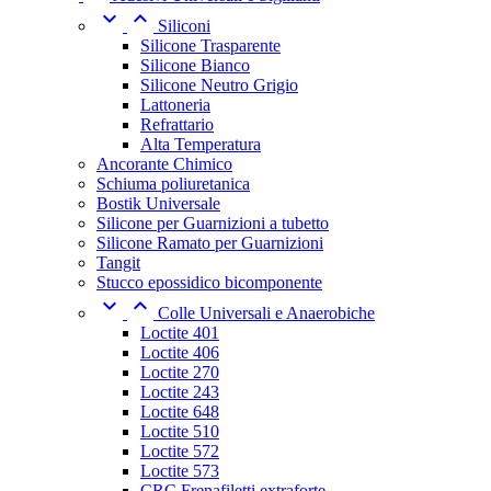


Siliconi
Silicone Trasparente
Silicone Bianco
Silicone Neutro Grigio
Lattoneria
Refrattario
Alta Temperatura
Ancorante Chimico
Schiuma poliuretanica
Bostik Universale
Silicone per Guarnizioni a tubetto
Silicone Ramato per Guarnizioni
Tangit
Stucco epossidico bicomponente


Colle Universali e Anaerobiche
Loctite 401
Loctite 406
Loctite 270
Loctite 243
Loctite 648
Loctite 510
Loctite 572
Loctite 573
CRC Frenafiletti extraforte