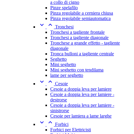
a collo di cigno
Pinze spelafilo
Pinza regolabile a cerniera chiusa
Pinza regolabile semiautomatica


Tronchesi
Tronchesi a tagliente frontale
Tronchesi a tagliente diagonale
Tronchese a grande effetto - tagliente
diagonale
Tronca bulloni a tagliente centrale
Seghetto
Mini seghetto
Mini seghetto con tendilama
lame per seghetto


Cesoie
Cesoie a doppia leva per lamiere
Cesoie a doppia leva per lamiere -
destrorse
Cesoie a doppia leva per lamiere -
sinistrorse
Cesoie per lamiera a lame larghe


Forbici
Forbici per Elettricisti