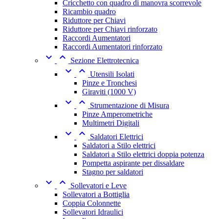
Cricchetto con quadro di manovra scorrevole
Ricambio quadro
Riduttore per Chiavi
Riduttore per Chiavi rinforzato
Raccordi Aumentatori
Raccordi Aumentatori rinforzato


Sezione Elettrotecnica


Utensili Isolati
Pinze e Tronchesi
Giraviti (1000 V)


Strumentazione di Misura
Pinze Amperometriche
Multimetri Digitali


Saldatori Elettrici
Saldatori a Stilo elettrici
Saldatori a Stilo elettrici doppia potenza
Pompetta aspirante per dissaldare
Stagno per saldatori


Sollevatori e Leve
Sollevatori a Bottiglia
Coppia Colonnette
Sollevatori Idraulici