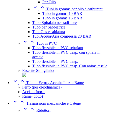
Per Olio


Tubi in gomma per olio e carburanti
Tubo in gomma 10 BAR
Tubo in gomma 16 BAR
Tubo Spiralato per radiatore
Tubo per Sabbiatrice
Tubi Gas e saldatura
Tubi Acqua/Aria compressa 20 BAR


Tubi in PVC
Tubo flessibile in PVC spiralato
Tubo flessibile in PVC trasp. con spirale in
acciaio
Tubo flessibile in PVC trasp.
Tubo flessibile in PVC trasp. Con anima tessile
Fascette Stringitubo


Tubi in Ferro , Acciaio Inox e Rame
Ferro (per oleodinamica)
Acciaio Inox_
Rame (cotto)


Trasmissioni meccaniche e Catene


Riduttori