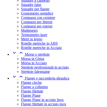
Squadre a cappello
Squadre false
Squadre per flange
Goniometro semplice
Compassi con cerniere
Compassi per Interni
Compassi per esterni
Multimetro
Termometro laser
Metri in legno
Rotelle metriche in ABS
Rotelle metriche in Acciaio


Morse e strettoie
Morsa in Ghisa
Morsa in Acciaio
Strettoie professionali in acciaio
Strettoie falegname


Flange e raccorderia idraulica
Flange cieche
Flange a collarino
Flange filettate
Flange Piane
Flange Piane in acciaio Inox
Flange filettate in acciaio inox