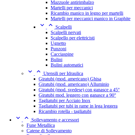
Mazzuole antirimbalzo
Martelli per meccanici
Ricambio manico in legno per martelli
Martelli per meccanici manico in Graphite


Scalpelli
Scalpelli nervati
Scalpello per elettricisti
Ugnetto
Punzoni
Cacciaspine
Bulini
Bulini automatici


Utensili per Idraulica
Giratubi (mod. americano) Ghisa
Giratubi (mod. americano) Alluminio
Giratubi (mod. svedese) con ganasce a 45°
Giratubi mod. leggero con ganasce a 90°
Tagliatubi per Acciaio Inox
Tagliatubi per tubi in rame in lega leggera
Ricambio rotella - tagliatubi


Sollevamento e accessori
Fune Metallica
Catene di Sollevamento