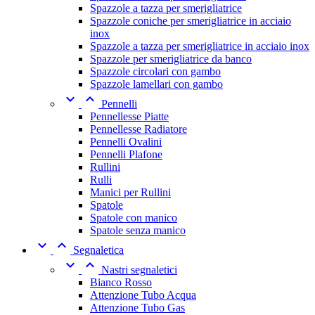
Spazzole a tazza per smerigliatrice
Spazzole coniche per smerigliatrice in acciaio
inox
Spazzole a tazza per smerigliatrice in acciaio inox
Spazzole per smerigliatrice da banco
Spazzole circolari con gambo
Spazzole lamellari con gambo


Pennelli
Pennellesse Piatte
Pennellesse Radiatore
Pennelli Ovalini
Pennelli Plafone
Rullini
Rulli
Manici per Rullini
Spatole
Spatole con manico
Spatole senza manico


Segnaletica


Nastri segnaletici
Bianco Rosso
Attenzione Tubo Acqua
Attenzione Tubo Gas