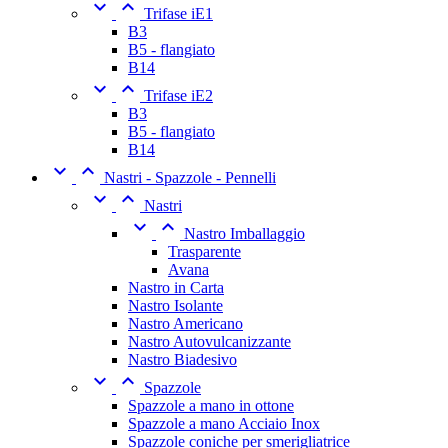


Trifase iE1
B3
B5 - flangiato
B14


Trifase iE2
B3
B5 - flangiato
B14


Nastri - Spazzole - Pennelli


Nastri


Nastro Imballaggio
Trasparente
Avana
Nastro in Carta
Nastro Isolante
Nastro Americano
Nastro Autovulcanizzante
Nastro Biadesivo


Spazzole
Spazzole a mano in ottone
Spazzole a mano Acciaio Inox
Spazzole coniche per smerigliatrice