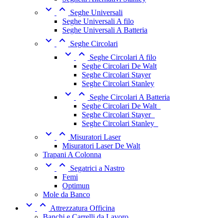


Seghe Universali
Seghe Universali A filo
Seghe Universali A Batteria


Seghe Circolari


Seghe Circolari A filo
Seghe Circolari De Walt
Seghe Circolari Stayer
Seghe Circolari Stanley


Seghe Circolari A Batteria
Seghe Circolari De Walt_
Seghe Circolari Stayer_
Seghe Circolari Stanley_


Misuratori Laser
Misuratori Laser De Walt
Trapani A Colonna


Segatrici a Nastro
Femi
Optimun
Mole da Banco


Attrezzatura Officina
Banchi e Carrelli da Lavoro