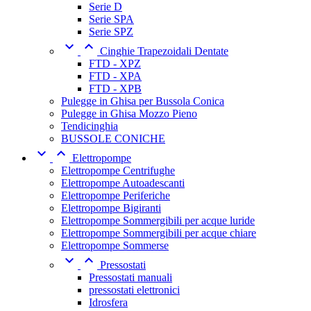
Serie D
Serie SPA
Serie SPZ


Cinghie Trapezoidali Dentate
FTD - XPZ
FTD - XPA
FTD - XPB
Pulegge in Ghisa per Bussola Conica
Pulegge in Ghisa Mozzo Pieno
Tendicinghia
BUSSOLE CONICHE


Elettropompe
Elettropompe Centrifughe
Elettropompe Autoadescanti
Elettropompe Periferiche
Elettropompe Bigiranti
Elettropompe Sommergibili per acque luride
Elettropompe Sommergibili per acque chiare
Elettropompe Sommerse


Pressostati
Pressostati manuali
pressostati elettronici
Idrosfera