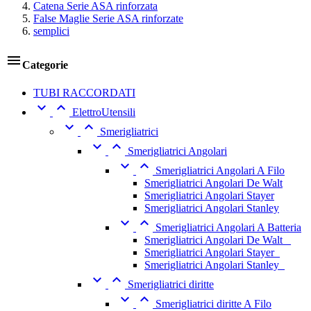
Catena Serie ASA rinforzata
False Maglie Serie ASA rinforzate
semplici

Categorie
TUBI RACCORDATI


ElettroUtensili


Smerigliatrici


Smerigliatrici Angolari


Smerigliatrici Angolari A Filo
Smerigliatrici Angolari De Walt
Smerigliatrici Angolari Stayer
Smerigliatrici Angolari Stanley


Smerigliatrici Angolari A Batteria
Smerigliatrici Angolari De Walt _
Smerigliatrici Angolari Stayer_
Smerigliatrici Angolari Stanley_


Smerigliatrici diritte


Smerigliatrici diritte A Filo