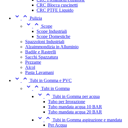
CRC Blocca cuscinetti
CRC PTFE Liquido


Pulizia


Scope
Scope Industriali
Scope Domestiche
Spazzoloni Industriali
Alzaimmondizia in Alluminio
Badile e Rastrelli
Sacchi Spazzatura
Pezzame
Alcol
Pasta Lavamani


Tubi in Gomma e PVC


Tubi in Gomma


Tubi in Gomma per acqua
Tubo per Irrorazione
Tubo mandata acqua 10 BAR
Tubo mandata acqua 20 BAR


Tubi in Gomma aspirazione e mandata
Per Acqua