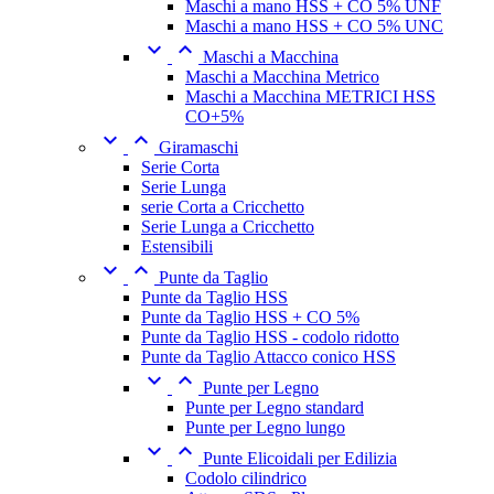
Maschi a mano HSS + CO 5% UNF
Maschi a mano HSS + CO 5% UNC


Maschi a Macchina
Maschi a Macchina Metrico
Maschi a Macchina METRICI HSS
CO+5%


Giramaschi
Serie Corta
Serie Lunga
serie Corta a Cricchetto
Serie Lunga a Cricchetto
Estensibili


Punte da Taglio
Punte da Taglio HSS
Punte da Taglio HSS + CO 5%
Punte da Taglio HSS - codolo ridotto
Punte da Taglio Attacco conico HSS


Punte per Legno
Punte per Legno standard
Punte per Legno lungo


Punte Elicoidali per Edilizia
Codolo cilindrico