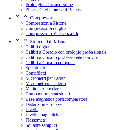
Prolunghe - Prese e Spine
Pinze - Cavi e morsetti Batteria


Compressori
Compressori a Pistone
Compressori a cinghia
Compressori a Vite senza fili


Strumenti di Misura
Calibri digitali
Calibri a Corsoio con orologio professionale
Calibri a Corsoio professionale con vite
Calibri a Corsoio composti
Spessimetri
Contafiletti
Micrometri per Esterni
Micrometri per Interni
Matite per tracciare
Comparatori centesimali
Base magnetica portacomparatore
Distanziometro laser
Livelle
Livelle magnetiche
Flessometri
Squadre semplici