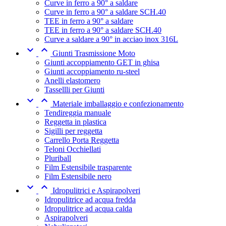
Curve in ferro a 90° a saldare
Curve in ferro a 90° a saldare SCH.40
TEE in ferro a 90° a saldare
TEE in ferro a 90° a saldare SCH.40
Curve a saldare a 90° in acciao inox 316L


Giunti Trasmissione Moto
Giunti accoppiamento GET in ghisa
Giunti accoppiamento ru-steel
Anelli elastomero
Tassellli per Giunti


Materiale imballaggio e confezionamento
Tendireggia manuale
Reggetta in plastica
Sigilli per reggetta
Carrello Porta Reggetta
Teloni Occhiellati
Pluriball
Film Estensibile trasparente
Film Estensibile nero


Idropulitrici e Aspirapolveri
Idropulitrice ad acqua fredda
Idropulitrice ad acqua calda
Aspirapolveri