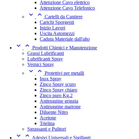
Attenzione Cavo elettrico
Attenzione Cavo Telefonico


Cartelli da Cantiere
Carichi Sporgenti
Inizio Lavori
Uscita Automezzi
Caduta Materiale dall'alto


Prodotti Chimici e Manutenzione
Grassi Lubrificanti
Lubrificanti Spray
Vernici Spray


Protettivi per metalli
Inox Spray
Zinco Spray scuro
Zinco Spray chiaro
Zinco puro Kg.2
Antiruggine griggia
Antiruggine marrone
Diluente Nitro
Acetone
Trielina
Sgrassanti e Pulitori


Adesivi Universali e Sigillanti