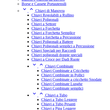
Borse e Cassete Portautensili


Chiavi di Manovra
Chiavi Regolabili a Rullino
Chiavi Poligonali
Chiavi a Settore
Chiavi a Forchetta
Chiavi a Forchetta Semplice
Chiavi a forchetta a Percussione
Chiavi Poligonali a Battere
Chiavi Poligonali semplici a Percussione
Chiavi Speciali per Raccordi
Chiavi poligonali doppie speciali
Chiavi a Croce per Dadi Ruote


Chiavi Combinate
Chiavi Combinate a Cricchetto
Chiavi Combinate in Pollici
Chiavi Combinate a cricchetto Snodate
Chiavi Combinate Lunghe
Chiavi Combinate semplici


Chiavi a Tubo
Chiavi a Tubo Leggere
Chiavi a Tubo Pesanti
Chiavi a Pipa Leggere