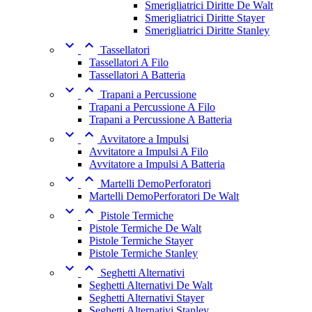
Smerigliatrici Diritte De Walt
Smerigliatrici Diritte Stayer
Smerigliatrici Diritte Stanley


Tassellatori
Tassellatori A Filo
Tassellatori A Batteria


Trapani a Percussione
Trapani a Percussione A Filo
Trapani a Percussione A Batteria


Avvitatore a Impulsi
Avvitatore a Impulsi A Filo
Avvitatore a Impulsi A Batteria


Martelli DemoPerforatori
Martelli DemoPerforatori De Walt


Pistole Termiche
Pistole Termiche De Walt
Pistole Termiche Stayer
Pistole Termiche Stanley


Seghetti Alternativi
Seghetti Alternativi De Walt
Seghetti Alternativi Stayer
Seghetti Alternativi Stanley