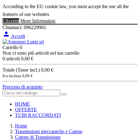
According to the EU cookie law, you must accept the use all the
features of our websites
I Accept
More Information
Chiamaci:
096229961

Accedi
Carrello
0
Non ci sono più articoli nel tuo carrello
0 articoli
0,00 €
Totale (Tasse incl.)
0,00 €
Iva inclusa
0,00 €
Processo di acquisto
HOME
OFFERTE
TUBI RACCORDATI
Home
Trasmissioni meccaniche e Catene
Catene di Trasmissione