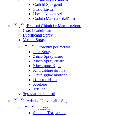
Carichi Sporgenti
Inizio Lavori
Uscita Automezzi
Caduta Materiale dall'alto


Prodotti Chimici e Manutenzione
Grassi Lubrificanti
Lubrificanti Spray
Vernici Spray


Protettivi per metalli
Inox Spray
Zinco Spray scuro
Zinco Spray chiaro
Zinco puro Kg.2
Antiruggine griggia
Antiruggine marrone
Diluente Nitro
Acetone
Trielina
Sgrassanti e Pulitori


Adesivi Universali e Sigillanti


Siliconi
Silicone Trasparente