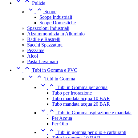


Pulizia


Scope
Scope Industriali
Scope Domestiche
Spazzoloni Industriali
Alzaimmondizia in Alluminio
Badile e Rastrelli
Sacchi Spazzatura
Pezzame
Alcol
Pasta Lavamani


Tubi in Gomma e PVC


Tubi in Gomma


Tubi in Gomma per acqua
Tubo per Irrorazione
Tubo mandata acqua 10 BAR
Tubo mandata acqua 20 BAR


Tubi in Gomma aspirazione e mandata
Per Acqua
Per Olio


Tubi in gomma per olio e carburanti
Tubo in gomma 10 BAR