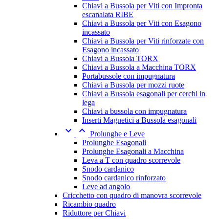
Chiavi a Bussola per Viti con Impronta
escanalata RIBE
Chiavi a Bussola per Viti con Esagono
incassato
Chiavi a Bussola per Viti rinforzate con
Esagono incassato
Chiavi a Bussola TORX
Chiavi a Bussola a Macchina TORX
Portabussole con impugnatura
Chiavi a Bussola per mozzi ruote
Chiavi a Bussola esagonali per cerchi in
lega
Chiavi a bussola con impugnatura
Inserti Magnetici a Bussola esagonali


Prolunghe e Leve
Prolunghe Esagonali
Prolunghe Esagonali a Macchina
Leva a T con quadro scorrevole
Snodo cardanico
Snodo cardanico rinforzato
Leve ad angolo
Cricchetto con quadro di manovra scorrevole
Ricambio quadro
Riduttore per Chiavi