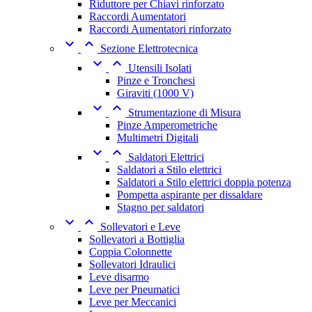
Riduttore per Chiavi rinforzato
Raccordi Aumentatori
Raccordi Aumentatori rinforzato


Sezione Elettrotecnica


Utensili Isolati
Pinze e Tronchesi
Giraviti (1000 V)


Strumentazione di Misura
Pinze Amperometriche
Multimetri Digitali


Saldatori Elettrici
Saldatori a Stilo elettrici
Saldatori a Stilo elettrici doppia potenza
Pompetta aspirante per dissaldare
Stagno per saldatori


Sollevatori e Leve
Sollevatori a Bottiglia
Coppia Colonnette
Sollevatori Idraulici
Leve disarmo
Leve per Pneumatici
Leve per Meccanici