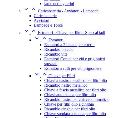
lame per taglierini


Caricabatteria - Avviatori - Lampade
Caricabatterie
Avviatori
Lampade e Torce


Estrattori - Chiavi per filtri - SpaccaDadi


Estrattori
Estrattori a 2 bracci per esterni
Ricambio braccio
Ricambio vite
Estrattori Conici per viti e prigionieri
spezzati
Estrattori a rulli per viti prigioniere


Chiavi per Filtri
Chiavi a nastro metallico per filtri olio
Ricambio nastro metallico
Chiavi a fascia metallica per filtri olio
Chiavi automatica per filtri olio
Ricambio nastro per chiave automatica
Chiave per filtri olio a cinghia
Ricambio cinghia per filtri olio
Chiave snodata a catena per filtri olio