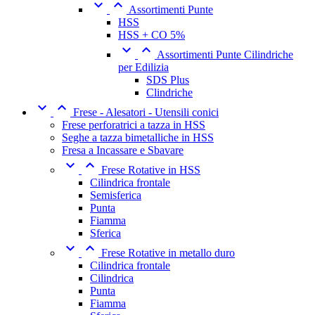


Assortimenti Punte
HSS
HSS + CO 5%


Assortimenti Punte Cilindriche
per Edilizia
SDS Plus
Clindriche


Frese - Alesatori - Utensili conici
Frese perforatrici a tazza in HSS
Seghe a tazza bimetalliche in HSS
Fresa a Incassare e Sbavare


Frese Rotative in HSS
Cilindrica frontale
Semisferica
Punta
Fiamma
Sferica


Frese Rotative in metallo duro
Cilindrica frontale
Cilindrica
Punta
Fiamma