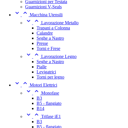
Guarnizioni per Testata
Guarnizioni V-Seals


Macchina Utensili


Lavorazione Metallo
Trapani a Colonna
Calandre
Seghe a Nastro
Presse
Torni e Frese


Lavorazione Legno
Seghe a Nastro
Pialle
Levigatrici
Torni per legno


Motori Elettrici


Monofase
B3
B5 - flangiato
B14


Trifase iE1
B3
B5 - flangiato