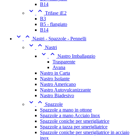
B14


Trifase iE2
B3
B5 - flangiato
B14


Nastri - Spazzole - Pennelli


Nastri


Nastro Imballaggio
Trasparente
Avana
Nastro in Carta
Nastro Isolante
Nastro Americano
Nastro Autovulcanizzante
Nastro Biadesivo


Spazzole
Spazzole a mano in ottone
Spazzole a mano Acciaio Inox
Spazzole coniche per smerigliatrice
Spazzole a tazza per smerigliatrice
Spazzole coniche per smerigliatrice in acciaio
inox