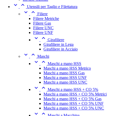


Utensili per Taglio e Filettatura


Filiere
Filiere Metriche
Filiere Gas
Filiere UNC
Filiere UNF


Girafiliere
Girafiliere in Lega
Girafiliere in Acciaio


Maschi


Maschi a mano HSS
Maschi a mano HSS Metrico
Maschi a mano HSS Gas
Maschi a mano HSS UNF
Maschi a mano HSS UNC


Maschi a mano HSS + CO 5%
Maschi a mano HSS + CO 5% Metrici
Maschi a mano HSS + CO 5% Gas
Maschi a mano HSS + CO 5% UNF
Maschi a mano HSS + CO 5% UNC


Maschi a Macchina