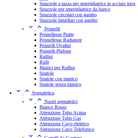
Spazzole a tazza per smerigliatrice in acciaio inox
Spazzole per smerigliatrice da banco
Spazzole circolari con gambo
Spazzole lamellari con gambo


Pennelli
Pennellesse Piatte
Pennellesse Radiatore
Pennelli Ovalini
Pennelli Plafone
Rullini
Rulli
Manici per Rullini
Spatole
Spatole con manico
Spatole senza manico


Segnaletica


Nastri segnaletici
Bianco Rosso
Attenzione Tubo Acqua
Attenzione Tubo Gas
Attenzione Cavo elettrico
Attenzione Cavo Telefonico


Cartelli da Cantiere