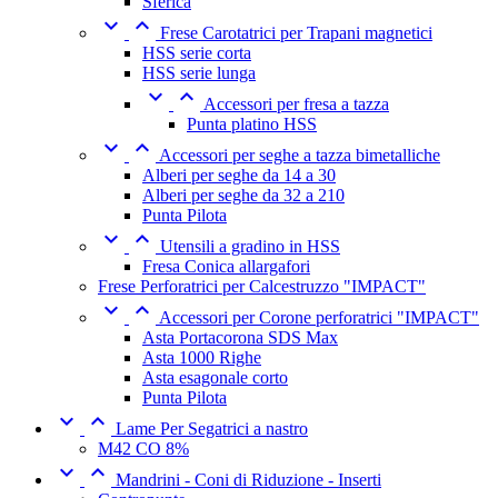
Sferica


Frese Carotatrici per Trapani magnetici
HSS serie corta
HSS serie lunga


Accessori per fresa a tazza
Punta platino HSS


Accessori per seghe a tazza bimetalliche
Alberi per seghe da 14 a 30
Alberi per seghe da 32 a 210
Punta Pilota


Utensili a gradino in HSS
Fresa Conica allargafori
Frese Perforatrici per Calcestruzzo "IMPACT"


Accessori per Corone perforatrici "IMPACT"
Asta Portacorona SDS Max
Asta 1000 Righe
Asta esagonale corto
Punta Pilota


Lame Per Segatrici a nastro
M42 CO 8%


Mandrini - Coni di Riduzione - Inserti