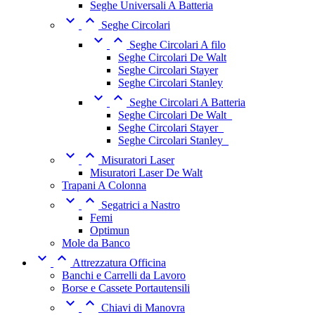
Seghe Universali A Batteria


Seghe Circolari


Seghe Circolari A filo
Seghe Circolari De Walt
Seghe Circolari Stayer
Seghe Circolari Stanley


Seghe Circolari A Batteria
Seghe Circolari De Walt_
Seghe Circolari Stayer_
Seghe Circolari Stanley_


Misuratori Laser
Misuratori Laser De Walt
Trapani A Colonna


Segatrici a Nastro
Femi
Optimun
Mole da Banco


Attrezzatura Officina
Banchi e Carrelli da Lavoro
Borse e Cassete Portautensili


Chiavi di Manovra