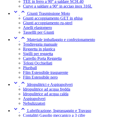
TEE in ferro a 90° a saldare SCH.40
Curve a saldare a 90° in acciao inox 316L


Giunti Trasmissione Moto
Giunti accoppiamento GET in ghisa
Giunti accoppiamento ru-steel
Anelli elastomero
Tassellli per Giunti


Materiale imballaggio e confezionamento
Tendireggia manuale
Reggetta in plastica
Sigilli per reggetta
Carrello Porta Reggetta
Teloni Occhiellati
Pluriball
Film Estensibile trasparente
Film Estensibile nero


Idropulitrici e Aspirapolveri
Idropulitrice ad acqua fredda
Idropulitrice ad acqua calda
Aspirapolveri
Nebulizzatori


Lubrificazione, Ingrassaggio e Travaso
Contalitri Gasolio meccanico a 3 cifre