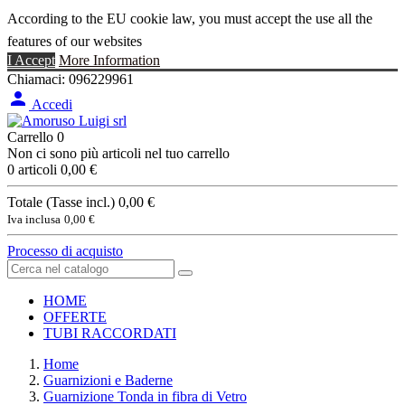
According to the EU cookie law, you must accept the use all the
features of our websites
I Accept
More Information
Chiamaci:
096229961

Accedi
Carrello
0
Non ci sono più articoli nel tuo carrello
0 articoli
0,00 €
Totale (Tasse incl.)
0,00 €
Iva inclusa
0,00 €
Processo di acquisto
HOME
OFFERTE
TUBI RACCORDATI
Home
Guarnizioni e Baderne
Guarnizione Tonda in fibra di Vetro