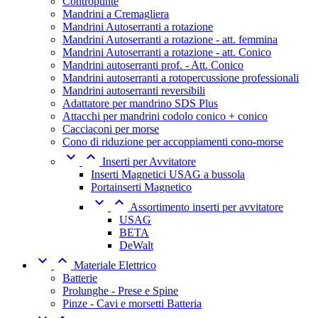
Contropunte
Mandrini a Cremagliera
Mandrini Autoserranti a rotazione
Mandrini Autoserranti a rotazione - att. femmina
Mandrini Autoserranti a rotazione - att. Conico
Mandrini autoserranti prof. - Att. Conico
Mandrini autoserranti a rotopercussione professionali
Mandrini autoserranti reversibili
Adattatore per mandrino SDS Plus
Attacchi per mandrini codolo conico + conico
Cacciaconi per morse
Cono di riduzione per accoppiamenti cono-morse


Inserti per Avvitatore
Inserti Magnetici USAG a bussola
Portainserti Magnetico


Assortimento inserti per avvitatore
USAG
BETA
DeWalt


Materiale Elettrico
Batterie
Prolunghe - Prese e Spine
Pinze - Cavi e morsetti Batteria