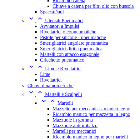
Ricambio catena
Chiave a catena per filtri olio con bussola
SpaccaDadi


Utensili Pneumatici
Avvitatori a Impulsi
Rivettatrici oleopneumatiche
Pistole per silicone - pneumatiche
Smerigliatrici angolare pneumatica
Smerigliatrici diritta pneumatica
Martelli con attacco esagonale
Cricchetto pneumatico


Lime e Rivettatrici
Lime
Rivettatrici
Chiavi dinamometriche


Martelli e Scalpelli


Martelli
Mazzette per meccanica - manico legno
Ricambio manico per mazzetta in legno
Mazzuole in gomma
Mazzuole antirimbalzo
Martelli per meccanici
Ricambio manico in legno per martelli