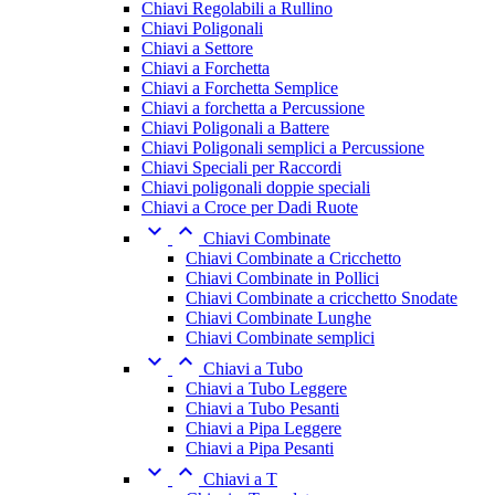
Chiavi Regolabili a Rullino
Chiavi Poligonali
Chiavi a Settore
Chiavi a Forchetta
Chiavi a Forchetta Semplice
Chiavi a forchetta a Percussione
Chiavi Poligonali a Battere
Chiavi Poligonali semplici a Percussione
Chiavi Speciali per Raccordi
Chiavi poligonali doppie speciali
Chiavi a Croce per Dadi Ruote


Chiavi Combinate
Chiavi Combinate a Cricchetto
Chiavi Combinate in Pollici
Chiavi Combinate a cricchetto Snodate
Chiavi Combinate Lunghe
Chiavi Combinate semplici


Chiavi a Tubo
Chiavi a Tubo Leggere
Chiavi a Tubo Pesanti
Chiavi a Pipa Leggere
Chiavi a Pipa Pesanti


Chiavi a T