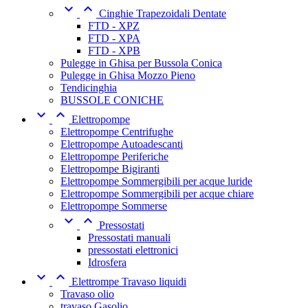


Cinghie Trapezoidali Dentate
FTD - XPZ
FTD - XPA
FTD - XPB
Pulegge in Ghisa per Bussola Conica
Pulegge in Ghisa Mozzo Pieno
Tendicinghia
BUSSOLE CONICHE


Elettropompe
Elettropompe Centrifughe
Elettropompe Autoadescanti
Elettropompe Periferiche
Elettropompe Bigiranti
Elettropompe Sommergibili per acque luride
Elettropompe Sommergibili per acque chiare
Elettropompe Sommerse


Pressostati
Pressostati manuali
pressostati elettronici
Idrosfera


Elettrompe Travaso liquidi
Travaso olio
travaso Gasolio