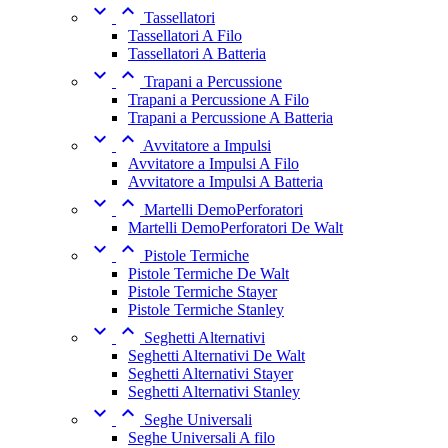


Tassellatori
Tassellatori A Filo
Tassellatori A Batteria


Trapani a Percussione
Trapani a Percussione A Filo
Trapani a Percussione A Batteria


Avvitatore a Impulsi
Avvitatore a Impulsi A Filo
Avvitatore a Impulsi A Batteria


Martelli DemoPerforatori
Martelli DemoPerforatori De Walt


Pistole Termiche
Pistole Termiche De Walt
Pistole Termiche Stayer
Pistole Termiche Stanley


Seghetti Alternativi
Seghetti Alternativi De Walt
Seghetti Alternativi Stayer
Seghetti Alternativi Stanley


Seghe Universali
Seghe Universali A filo