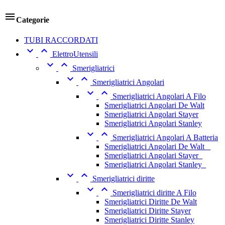

Categorie
TUBI RACCORDATI


ElettroUtensili


Smerigliatrici


Smerigliatrici Angolari


Smerigliatrici Angolari A Filo
Smerigliatrici Angolari De Walt
Smerigliatrici Angolari Stayer
Smerigliatrici Angolari Stanley


Smerigliatrici Angolari A Batteria
Smerigliatrici Angolari De Walt _
Smerigliatrici Angolari Stayer_
Smerigliatrici Angolari Stanley_


Smerigliatrici diritte


Smerigliatrici diritte A Filo
Smerigliatrici Diritte De Walt
Smerigliatrici Diritte Stayer
Smerigliatrici Diritte Stanley