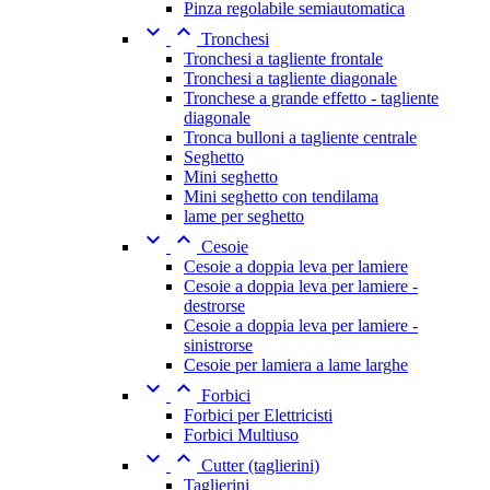
Pinza regolabile semiautomatica


Tronchesi
Tronchesi a tagliente frontale
Tronchesi a tagliente diagonale
Tronchese a grande effetto - tagliente
diagonale
Tronca bulloni a tagliente centrale
Seghetto
Mini seghetto
Mini seghetto con tendilama
lame per seghetto


Cesoie
Cesoie a doppia leva per lamiere
Cesoie a doppia leva per lamiere -
destrorse
Cesoie a doppia leva per lamiere -
sinistrorse
Cesoie per lamiera a lame larghe


Forbici
Forbici per Elettricisti
Forbici Multiuso


Cutter (taglierini)
Taglierini