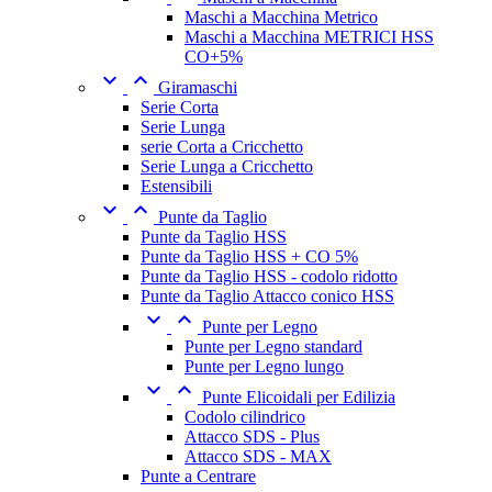
Maschi a Macchina Metrico
Maschi a Macchina METRICI HSS
CO+5%


Giramaschi
Serie Corta
Serie Lunga
serie Corta a Cricchetto
Serie Lunga a Cricchetto
Estensibili


Punte da Taglio
Punte da Taglio HSS
Punte da Taglio HSS + CO 5%
Punte da Taglio HSS - codolo ridotto
Punte da Taglio Attacco conico HSS


Punte per Legno
Punte per Legno standard
Punte per Legno lungo


Punte Elicoidali per Edilizia
Codolo cilindrico
Attacco SDS - Plus
Attacco SDS - MAX
Punte a Centrare