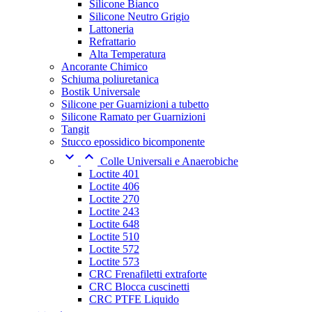
Silicone Bianco
Silicone Neutro Grigio
Lattoneria
Refrattario
Alta Temperatura
Ancorante Chimico
Schiuma poliuretanica
Bostik Universale
Silicone per Guarnizioni a tubetto
Silicone Ramato per Guarnizioni
Tangit
Stucco epossidico bicomponente


Colle Universali e Anaerobiche
Loctite 401
Loctite 406
Loctite 270
Loctite 243
Loctite 648
Loctite 510
Loctite 572
Loctite 573
CRC Frenafiletti extraforte
CRC Blocca cuscinetti
CRC PTFE Liquido