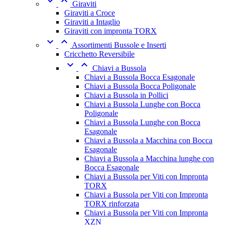


Giraviti
Giraviti a Croce
Giraviti a Intaglio
Giraviti con impronta TORX


Assortimenti Bussole e Inserti
Cricchetto Reversibile


Chiavi a Bussola
Chiavi a Bussola Bocca Esagonale
Chiavi a Bussola Bocca Poligonale
Chiavi a Bussola in Pollici
Chiavi a Bussola Lunghe con Bocca
Poligonale
Chiavi a Bussola Lunghe con Bocca
Esagonale
Chiavi a Bussola a Macchina con Bocca
Esagonale
Chiavi a Bussola a Macchina lunghe con
Bocca Esagonale
Chiavi a Bussola per Viti con Impronta
TORX
Chiavi a Bussola per Viti con Impronta
TORX rinforzata
Chiavi a Bussola per Viti con Impronta
XZN