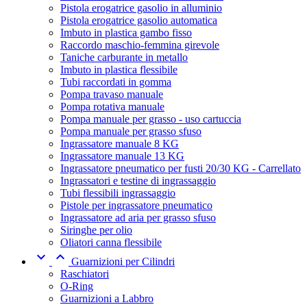
Pistola erogatrice gasolio in alluminio
Pistola erogatrice gasolio automatica
Imbuto in plastica gambo fisso
Raccordo maschio-femmina girevole
Taniche carburante in metallo
Imbuto in plastica flessibile
Tubi raccordati in gomma
Pompa travaso manuale
Pompa rotativa manuale
Pompa manuale per grasso - uso cartuccia
Pompa manuale per grasso sfuso
Ingrassatore manuale 8 KG
Ingrassatore manuale 13 KG
Ingrassatore pneumatico per fusti 20/30 KG - Carrellato
Ingrassatori e testine di ingrassaggio
Tubi flessibili ingrassaggio
Pistole per ingrassatore pneumatico
Ingrassatore ad aria per grasso sfuso
Siringhe per olio
Oliatori canna flessibile


Guarnizioni per Cilindri
Raschiatori
O-Ring
Guarnizioni a Labbro