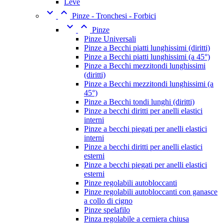
Leve


Pinze - Tronchesi - Forbici


Pinze
Pinze Universali
Pinze a Becchi piatti lunghissimi (diritti)
Pinze a Becchi piatti lunghissimi (a 45°)
Pinze a Becchi mezzitondi lunghissimi
(diritti)
Pinze a Becchi mezzitondi lunghissimi (a
45°)
Pinze a Becchi tondi lunghi (diritti)
Pinze a becchi diritti per anelli elastici
interni
Pinze a becchi piegati per anelli elastici
interni
Pinze a becchi diritti per anelli elastici
esterni
Pinze a becchi piegati per anelli elastici
esterni
Pinze regolabili autobloccanti
Pinze regolabili autobloccanti con ganasce
a collo di cigno
Pinze spelafilo
Pinza regolabile a cerniera chiusa