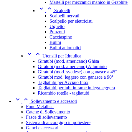
Martelli per meccanici manico in Graphite


Scalpelli
Scalpelli nervati
Scalpello per elettricisti
Ugnetto
Punzoni
Cacciaspine
Bulini
Bulini automatici


Utensili per Idraulica
Giratubi (mod. americano) Ghisa
Giratubi (mod. americano) Alluminio
Giratubi (mod. svedese) con ganasce a 45°
Giratubi mod. leggero con ganasce a 90°
Tagliatubi per Acciaio Inox
Tagliatubi per tubi in rame in lega leggera
Ricambio rotella - tagliatubi


Sollevamento e accessori
Fune Metallica
Catene di Sollevamento
Fasce di sollevamento
Sistema di ancoraggio in poliestere
Ganci e accessori