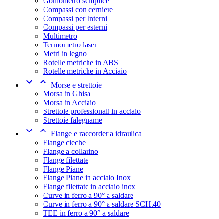
Goniometro semplice
Compassi con cerniere
Compassi per Interni
Compassi per esterni
Multimetro
Termometro laser
Metri in legno
Rotelle metriche in ABS
Rotelle metriche in Acciaio


Morse e strettoie
Morsa in Ghisa
Morsa in Acciaio
Strettoie professionali in acciaio
Strettoie falegname


Flange e raccorderia idraulica
Flange cieche
Flange a collarino
Flange filettate
Flange Piane
Flange Piane in acciaio Inox
Flange filettate in acciaio inox
Curve in ferro a 90° a saldare
Curve in ferro a 90° a saldare SCH.40
TEE in ferro a 90° a saldare