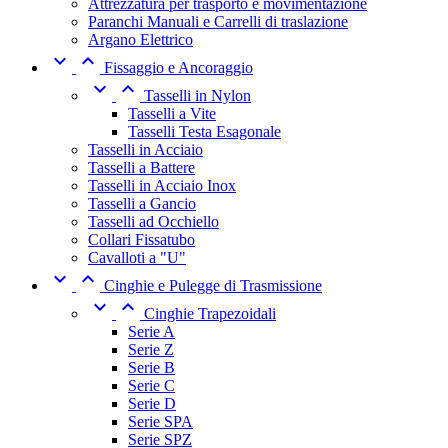
Attrezzatura per trasporto e movimentazione
Paranchi Manuali e Carrelli di traslazione
Argano Elettrico


Fissaggio e Ancoraggio


Tasselli in Nylon
Tasselli a Vite
Tasselli Testa Esagonale
Tasselli in Acciaio
Tasselli a Battere
Tasselli in Acciaio Inox
Tasselli a Gancio
Tasselli ad Occhiello
Collari Fissatubo
Cavalloti a "U"


Cinghie e Pulegge di Trasmissione


Cinghie Trapezoidali
Serie A
Serie Z
Serie B
Serie C
Serie D
Serie SPA
Serie SPZ