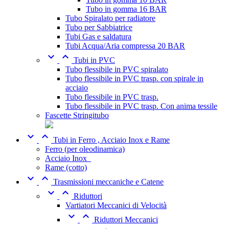
Tubo in gomma 16 BAR
Tubo Spiralato per radiatore
Tubo per Sabbiatrice
Tubi Gas e saldatura
Tubi Acqua/Aria compressa 20 BAR


Tubi in PVC
Tubo flessibile in PVC spiralato
Tubo flessibile in PVC trasp. con spirale in
acciaio
Tubo flessibile in PVC trasp.
Tubo flessibile in PVC trasp. Con anima tessile
Fascette Stringitubo


Tubi in Ferro , Acciaio Inox e Rame
Ferro (per oleodinamica)
Acciaio Inox_
Rame (cotto)


Trasmissioni meccaniche e Catene


Riduttori
Vartiatori Meccanici di Velocità


Riduttori Meccanici