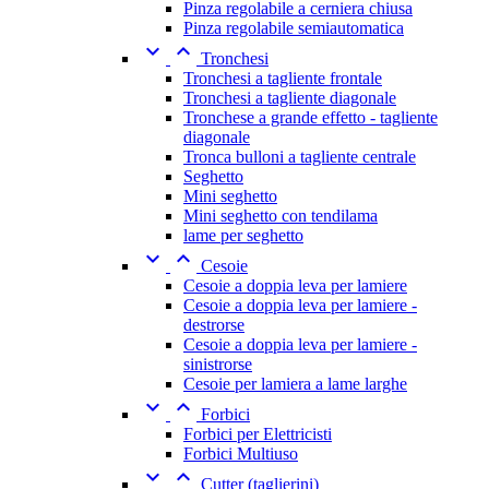
Pinza regolabile a cerniera chiusa
Pinza regolabile semiautomatica


Tronchesi
Tronchesi a tagliente frontale
Tronchesi a tagliente diagonale
Tronchese a grande effetto - tagliente
diagonale
Tronca bulloni a tagliente centrale
Seghetto
Mini seghetto
Mini seghetto con tendilama
lame per seghetto


Cesoie
Cesoie a doppia leva per lamiere
Cesoie a doppia leva per lamiere -
destrorse
Cesoie a doppia leva per lamiere -
sinistrorse
Cesoie per lamiera a lame larghe


Forbici
Forbici per Elettricisti
Forbici Multiuso


Cutter (taglierini)