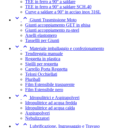
TEE in ferro a 90° a saldare
TEE in ferro a 90° a saldare SCH.40
Curve a saldare a 90° in acciao inox 316L


Giunti Trasmissione Moto
Giunti accoppiamento GET in ghisa
Giunti accoppiamento ru-steel
Anelli elastomero
Tassellli per Giunti


Materiale imballaggio e confezionamento
Tendireggia manuale
Reggetta in plastica
Sigilli per reggetta
Carrello Porta Reggetta
Teloni Occhiellati
Pluriball
Film Estensibile trasparente
Film Estensibile nero


Idropulitrici e Aspirapolveri
Idropulitrice ad acqua fredda
Idropulitrice ad acqua calda
Aspirapolveri
Nebulizzatori


Lubrificazione, Ingrassaggio e Travaso