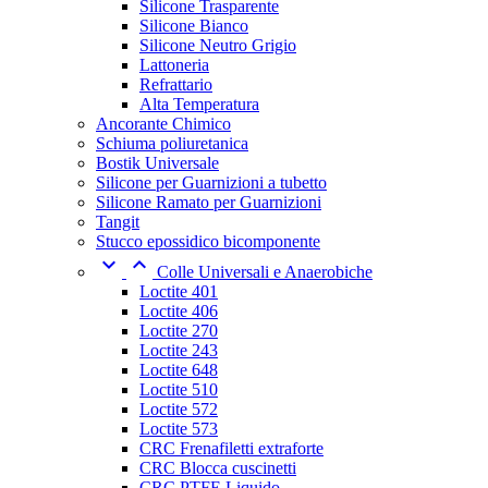
Silicone Trasparente
Silicone Bianco
Silicone Neutro Grigio
Lattoneria
Refrattario
Alta Temperatura
Ancorante Chimico
Schiuma poliuretanica
Bostik Universale
Silicone per Guarnizioni a tubetto
Silicone Ramato per Guarnizioni
Tangit
Stucco epossidico bicomponente


Colle Universali e Anaerobiche
Loctite 401
Loctite 406
Loctite 270
Loctite 243
Loctite 648
Loctite 510
Loctite 572
Loctite 573
CRC Frenafiletti extraforte
CRC Blocca cuscinetti
CRC PTFE Liquido