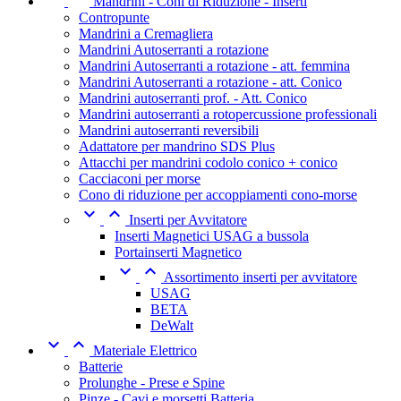
Mandrini - Coni di Riduzione - Inserti
Contropunte
Mandrini a Cremagliera
Mandrini Autoserranti a rotazione
Mandrini Autoserranti a rotazione - att. femmina
Mandrini Autoserranti a rotazione - att. Conico
Mandrini autoserranti prof. - Att. Conico
Mandrini autoserranti a rotopercussione professionali
Mandrini autoserranti reversibili
Adattatore per mandrino SDS Plus
Attacchi per mandrini codolo conico + conico
Cacciaconi per morse
Cono di riduzione per accoppiamenti cono-morse


Inserti per Avvitatore
Inserti Magnetici USAG a bussola
Portainserti Magnetico


Assortimento inserti per avvitatore
USAG
BETA
DeWalt


Materiale Elettrico
Batterie
Prolunghe - Prese e Spine
Pinze - Cavi e morsetti Batteria