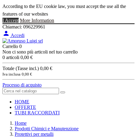
According to the EU cookie law, you must accept the use all the
features of our websites
I Accept
More Information
Chiamaci:
096229961

Accedi
Carrello
0
Non ci sono più articoli nel tuo carrello
0 articoli
0,00 €
Totale (Tasse incl.)
0,00 €
Iva inclusa
0,00 €
Processo di acquisto
HOME
OFFERTE
TUBI RACCORDATI
Home
Prodotti Chimici e Manutenzione
Protettivi per metalli