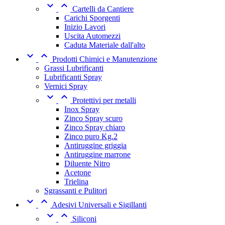


Cartelli da Cantiere
Carichi Sporgenti
Inizio Lavori
Uscita Automezzi
Caduta Materiale dall'alto


Prodotti Chimici e Manutenzione
Grassi Lubrificanti
Lubrificanti Spray
Vernici Spray


Protettivi per metalli
Inox Spray
Zinco Spray scuro
Zinco Spray chiaro
Zinco puro Kg.2
Antiruggine griggia
Antiruggine marrone
Diluente Nitro
Acetone
Trielina
Sgrassanti e Pulitori


Adesivi Universali e Sigillanti


Siliconi