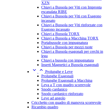
XZN
Chiavi a Bussola per Viti con Impronta
escanalata RIBE
Chiavi a Bussola per Viti con Esagono
incassato
Chiavi a Bussola per Viti rinforzate con
Esagono incassato
Chiavi a Bussola TORX
Chiavi a Bussola a Macchina TORX
Portabussole con impugnatura
Chiavi a Bussola per mozzi ruote
Chiavi a Bussola esagonali per cerchi in
lega
Chiavi a bussola con impugnatura
Inserti Magnetici a Bussola esagonali


Prolunghe e Leve
Prolunghe Esagonali
Prolunghe Esagonali a Macchina
Leva a T con quadro scorrevole
Snodo cardanico
Snodo cardanico rinforzato
Leve ad angolo
Cricchetto con quadro di manovra scorrevole
Ricambio quadro