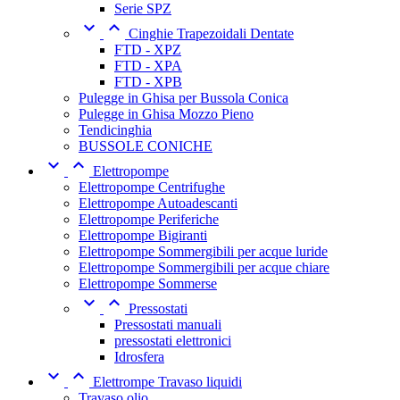
Serie SPZ


Cinghie Trapezoidali Dentate
FTD - XPZ
FTD - XPA
FTD - XPB
Pulegge in Ghisa per Bussola Conica
Pulegge in Ghisa Mozzo Pieno
Tendicinghia
BUSSOLE CONICHE


Elettropompe
Elettropompe Centrifughe
Elettropompe Autoadescanti
Elettropompe Periferiche
Elettropompe Bigiranti
Elettropompe Sommergibili per acque luride
Elettropompe Sommergibili per acque chiare
Elettropompe Sommerse


Pressostati
Pressostati manuali
pressostati elettronici
Idrosfera


Elettrompe Travaso liquidi
Travaso olio