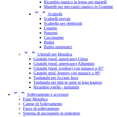
Ricambio manico in legno per martelli
Martelli per meccanici manico in Graphite


Scalpelli
Scalpelli nervati
Scalpello per elettricisti
Ugnetto
Punzoni
Cacciaspine
Bulini
Bulini automatici


Utensili per Idraulica
Giratubi (mod. americano) Ghisa
Giratubi (mod. americano) Alluminio
Giratubi (mod. svedese) con ganasce a 45°
Giratubi mod. leggero con ganasce a 90°
Tagliatubi per Acciaio Inox
Tagliatubi per tubi in rame in lega leggera
Ricambio rotella - tagliatubi


Sollevamento e accessori
Fune Metallica
Catene di Sollevamento
Fasce di sollevamento
Sistema di ancoraggio in poliestere