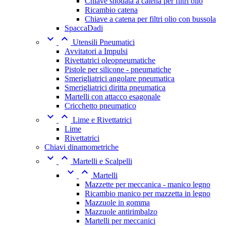
Chiave snodata a catena per filtri olio
Ricambio catena
Chiave a catena per filtri olio con bussola
SpaccaDadi


Utensili Pneumatici
Avvitatori a Impulsi
Rivettatrici oleopneumatiche
Pistole per silicone - pneumatiche
Smerigliatrici angolare pneumatica
Smerigliatrici diritta pneumatica
Martelli con attacco esagonale
Cricchetto pneumatico


Lime e Rivettatrici
Lime
Rivettatrici
Chiavi dinamometriche


Martelli e Scalpelli


Martelli
Mazzette per meccanica - manico legno
Ricambio manico per mazzetta in legno
Mazzuole in gomma
Mazzuole antirimbalzo
Martelli per meccanici