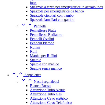
inox
Spazzole a tazza per smerigliatrice in acciaio inox
Spazzole per smerigliatrice da banco
Spazzole circolari con gambo
Spazzole lamellari con gambo


Pennelli
Pennellesse Piatte
Pennellesse Radiatore
Pennelli Ovalini
Pennelli Plafone
Rullini
Rulli
Manici per Rullini
Spatole
Spatole con manico
Spatole senza manico


Segnaletica


Nastri segnaletici
Bianco Rosso
Attenzione Tubo Acqua
Attenzione Tubo Gas
Attenzione Cavo elettrico
Attenzione Cavo Telefonico