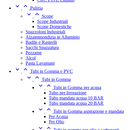


Pulizia


Scope
Scope Industriali
Scope Domestiche
Spazzoloni Industriali
Alzaimmondizia in Alluminio
Badile e Rastrelli
Sacchi Spazzatura
Pezzame
Alcol
Pasta Lavamani


Tubi in Gomma e PVC


Tubi in Gomma


Tubi in Gomma per acqua
Tubo per Irrorazione
Tubo mandata acqua 10 BAR
Tubo mandata acqua 20 BAR


Tubi in Gomma aspirazione e mandata
Per Acqua
Per Olio


Tubi in gomma per olio e carburanti