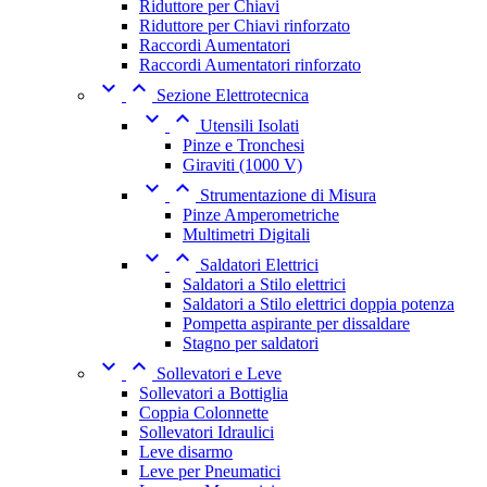
Riduttore per Chiavi
Riduttore per Chiavi rinforzato
Raccordi Aumentatori
Raccordi Aumentatori rinforzato


Sezione Elettrotecnica


Utensili Isolati
Pinze e Tronchesi
Giraviti (1000 V)


Strumentazione di Misura
Pinze Amperometriche
Multimetri Digitali


Saldatori Elettrici
Saldatori a Stilo elettrici
Saldatori a Stilo elettrici doppia potenza
Pompetta aspirante per dissaldare
Stagno per saldatori


Sollevatori e Leve
Sollevatori a Bottiglia
Coppia Colonnette
Sollevatori Idraulici
Leve disarmo
Leve per Pneumatici