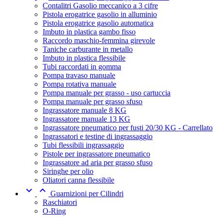
Contalitri Gasolio meccanico a 3 cifre
Pistola erogatrice gasolio in alluminio
Pistola erogatrice gasolio automatica
Imbuto in plastica gambo fisso
Raccordo maschio-femmina girevole
Taniche carburante in metallo
Imbuto in plastica flessibile
Tubi raccordati in gomma
Pompa travaso manuale
Pompa rotativa manuale
Pompa manuale per grasso - uso cartuccia
Pompa manuale per grasso sfuso
Ingrassatore manuale 8 KG
Ingrassatore manuale 13 KG
Ingrassatore pneumatico per fusti 20/30 KG - Carrellato
Ingrassatori e testine di ingrassaggio
Tubi flessibili ingrassaggio
Pistole per ingrassatore pneumatico
Ingrassatore ad aria per grasso sfuso
Siringhe per olio
Oliatori canna flessibile


Guarnizioni per Cilindri
Raschiatori
O-Ring