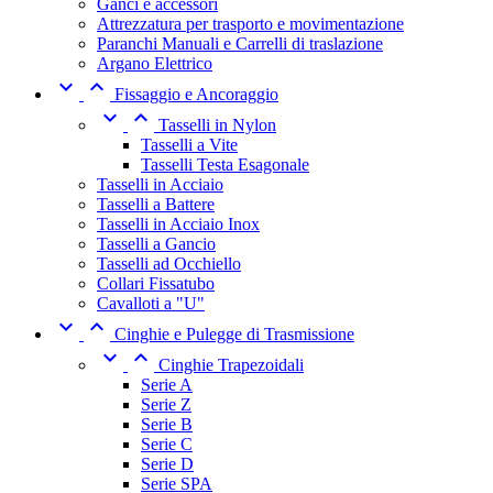
Ganci e accessori
Attrezzatura per trasporto e movimentazione
Paranchi Manuali e Carrelli di traslazione
Argano Elettrico


Fissaggio e Ancoraggio


Tasselli in Nylon
Tasselli a Vite
Tasselli Testa Esagonale
Tasselli in Acciaio
Tasselli a Battere
Tasselli in Acciaio Inox
Tasselli a Gancio
Tasselli ad Occhiello
Collari Fissatubo
Cavalloti a "U"


Cinghie e Pulegge di Trasmissione


Cinghie Trapezoidali
Serie A
Serie Z
Serie B
Serie C
Serie D
Serie SPA