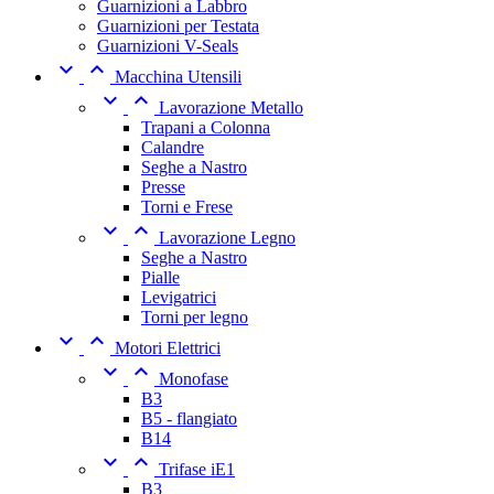
Guarnizioni a Labbro
Guarnizioni per Testata
Guarnizioni V-Seals


Macchina Utensili


Lavorazione Metallo
Trapani a Colonna
Calandre
Seghe a Nastro
Presse
Torni e Frese


Lavorazione Legno
Seghe a Nastro
Pialle
Levigatrici
Torni per legno


Motori Elettrici


Monofase
B3
B5 - flangiato
B14


Trifase iE1
B3