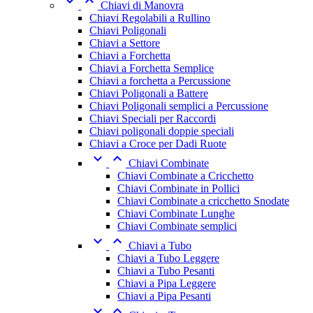


Chiavi di Manovra
Chiavi Regolabili a Rullino
Chiavi Poligonali
Chiavi a Settore
Chiavi a Forchetta
Chiavi a Forchetta Semplice
Chiavi a forchetta a Percussione
Chiavi Poligonali a Battere
Chiavi Poligonali semplici a Percussione
Chiavi Speciali per Raccordi
Chiavi poligonali doppie speciali
Chiavi a Croce per Dadi Ruote


Chiavi Combinate
Chiavi Combinate a Cricchetto
Chiavi Combinate in Pollici
Chiavi Combinate a cricchetto Snodate
Chiavi Combinate Lunghe
Chiavi Combinate semplici


Chiavi a Tubo
Chiavi a Tubo Leggere
Chiavi a Tubo Pesanti
Chiavi a Pipa Leggere
Chiavi a Pipa Pesanti

