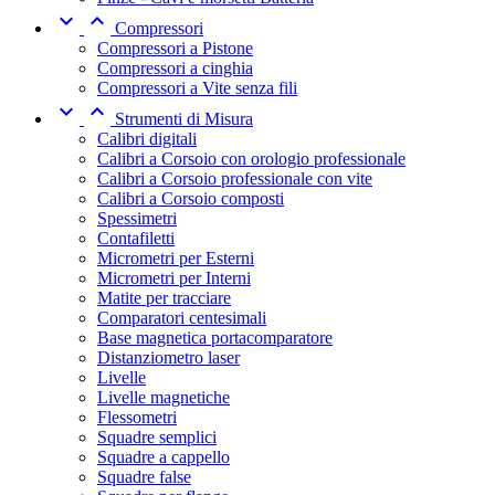


Compressori
Compressori a Pistone
Compressori a cinghia
Compressori a Vite senza fili


Strumenti di Misura
Calibri digitali
Calibri a Corsoio con orologio professionale
Calibri a Corsoio professionale con vite
Calibri a Corsoio composti
Spessimetri
Contafiletti
Micrometri per Esterni
Micrometri per Interni
Matite per tracciare
Comparatori centesimali
Base magnetica portacomparatore
Distanziometro laser
Livelle
Livelle magnetiche
Flessometri
Squadre semplici
Squadre a cappello
Squadre false