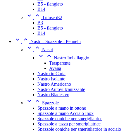
B5 - flangiato
B14


Trifase iE2
B3
B5 - flangiato
B14


Nastri - Spazzole - Pennelli


Nastri


Nastro Imballaggio
Trasparente
Avana
Nastro in Carta
Nastro Isolante
Nastro Americano
Nastro Autovulcanizzante
Nastro Biadesivo


Spazzole
Spazzole a mano in ottone
Spazzole a mano Acciaio Inox
Spazzole coniche per smerigliatrice
Spazzole a tazza per smerigliatrice
Spazzole coniche per smerigliatrice in acciaio