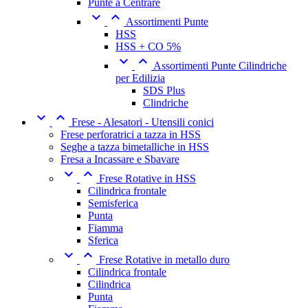
Punte a Centrare


Assortimenti Punte
HSS
HSS + CO 5%


Assortimenti Punte Cilindriche
per Edilizia
SDS Plus
Clindriche


Frese - Alesatori - Utensili conici
Frese perforatrici a tazza in HSS
Seghe a tazza bimetalliche in HSS
Fresa a Incassare e Sbavare


Frese Rotative in HSS
Cilindrica frontale
Semisferica
Punta
Fiamma
Sferica


Frese Rotative in metallo duro
Cilindrica frontale
Cilindrica
Punta