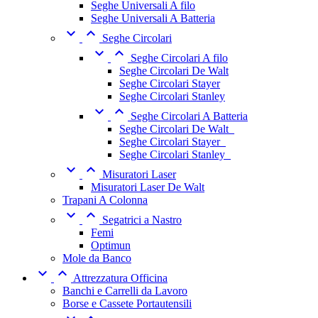
Seghe Universali A filo
Seghe Universali A Batteria


Seghe Circolari


Seghe Circolari A filo
Seghe Circolari De Walt
Seghe Circolari Stayer
Seghe Circolari Stanley


Seghe Circolari A Batteria
Seghe Circolari De Walt_
Seghe Circolari Stayer_
Seghe Circolari Stanley_


Misuratori Laser
Misuratori Laser De Walt
Trapani A Colonna


Segatrici a Nastro
Femi
Optimun
Mole da Banco


Attrezzatura Officina
Banchi e Carrelli da Lavoro
Borse e Cassete Portautensili