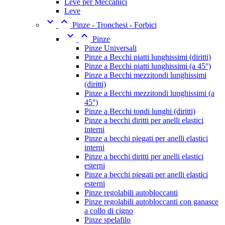
Leve per Meccanici
Leve


Pinze - Tronchesi - Forbici


Pinze
Pinze Universali
Pinze a Becchi piatti lunghissimi (diritti)
Pinze a Becchi piatti lunghissimi (a 45°)
Pinze a Becchi mezzitondi lunghissimi
(diritti)
Pinze a Becchi mezzitondi lunghissimi (a
45°)
Pinze a Becchi tondi lunghi (diritti)
Pinze a becchi diritti per anelli elastici
interni
Pinze a becchi piegati per anelli elastici
interni
Pinze a becchi diritti per anelli elastici
esterni
Pinze a becchi piegati per anelli elastici
esterni
Pinze regolabili autobloccanti
Pinze regolabili autobloccanti con ganasce
a collo di cigno
Pinze spelafilo