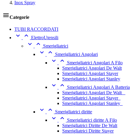
Inox Spray

Categorie
TUBI RACCORDATI


ElettroUtensili


Smerigliatrici


Smerigliatrici Angolari


Smerigliatrici Angolari A Filo
Smerigliatrici Angolari De Walt
Smerigliatrici Angolari Stayer
Smerigliatrici Angolari Stanley


Smerigliatrici Angolari A Batteria
Smerigliatrici Angolari De Walt _
Smerigliatrici Angolari Stayer_
Smerigliatrici Angolari Stanley_


Smerigliatrici diritte


Smerigliatrici diritte A Filo
Smerigliatrici Diritte De Walt
Smerigliatrici Diritte Stayer