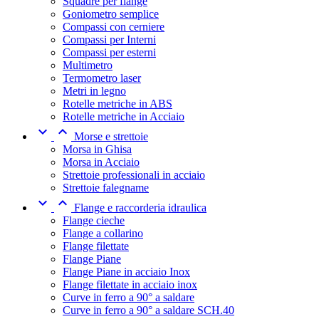
Squadre per flange
Goniometro semplice
Compassi con cerniere
Compassi per Interni
Compassi per esterni
Multimetro
Termometro laser
Metri in legno
Rotelle metriche in ABS
Rotelle metriche in Acciaio


Morse e strettoie
Morsa in Ghisa
Morsa in Acciaio
Strettoie professionali in acciaio
Strettoie falegname


Flange e raccorderia idraulica
Flange cieche
Flange a collarino
Flange filettate
Flange Piane
Flange Piane in acciaio Inox
Flange filettate in acciaio inox
Curve in ferro a 90° a saldare
Curve in ferro a 90° a saldare SCH.40