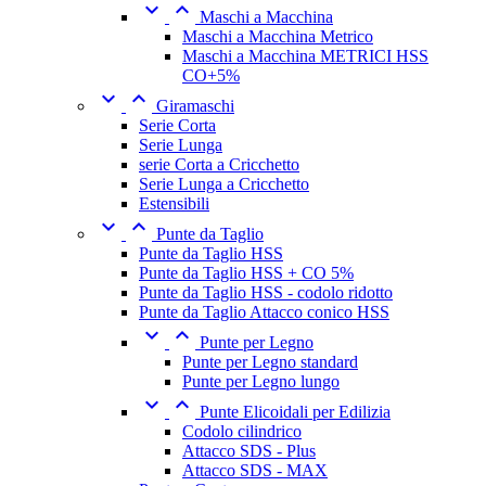


Maschi a Macchina
Maschi a Macchina Metrico
Maschi a Macchina METRICI HSS
CO+5%


Giramaschi
Serie Corta
Serie Lunga
serie Corta a Cricchetto
Serie Lunga a Cricchetto
Estensibili


Punte da Taglio
Punte da Taglio HSS
Punte da Taglio HSS + CO 5%
Punte da Taglio HSS - codolo ridotto
Punte da Taglio Attacco conico HSS


Punte per Legno
Punte per Legno standard
Punte per Legno lungo


Punte Elicoidali per Edilizia
Codolo cilindrico
Attacco SDS - Plus
Attacco SDS - MAX