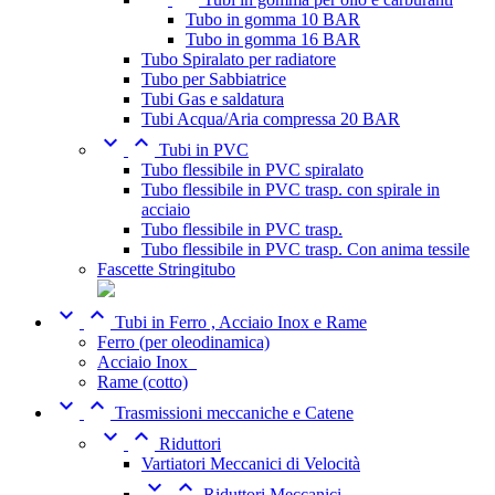
Tubo in gomma 10 BAR
Tubo in gomma 16 BAR
Tubo Spiralato per radiatore
Tubo per Sabbiatrice
Tubi Gas e saldatura
Tubi Acqua/Aria compressa 20 BAR


Tubi in PVC
Tubo flessibile in PVC spiralato
Tubo flessibile in PVC trasp. con spirale in
acciaio
Tubo flessibile in PVC trasp.
Tubo flessibile in PVC trasp. Con anima tessile
Fascette Stringitubo


Tubi in Ferro , Acciaio Inox e Rame
Ferro (per oleodinamica)
Acciaio Inox_
Rame (cotto)


Trasmissioni meccaniche e Catene


Riduttori
Vartiatori Meccanici di Velocità


Riduttori Meccanici