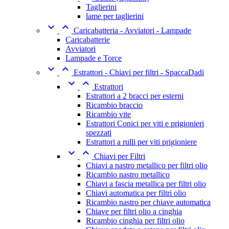
Taglierini
lame per taglierini


Caricabatteria - Avviatori - Lampade
Caricabatterie
Avviatori
Lampade e Torce


Estrattori - Chiavi per filtri - SpaccaDadi


Estrattori
Estrattori a 2 bracci per esterni
Ricambio braccio
Ricambio vite
Estrattori Conici per viti e prigionieri
spezzati
Estrattori a rulli per viti prigioniere


Chiavi per Filtri
Chiavi a nastro metallico per filtri olio
Ricambio nastro metallico
Chiavi a fascia metallica per filtri olio
Chiavi automatica per filtri olio
Ricambio nastro per chiave automatica
Chiave per filtri olio a cinghia
Ricambio cinghia per filtri olio