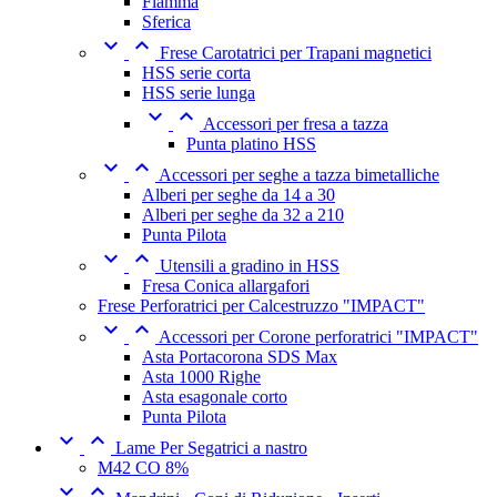
Fiamma
Sferica


Frese Carotatrici per Trapani magnetici
HSS serie corta
HSS serie lunga


Accessori per fresa a tazza
Punta platino HSS


Accessori per seghe a tazza bimetalliche
Alberi per seghe da 14 a 30
Alberi per seghe da 32 a 210
Punta Pilota


Utensili a gradino in HSS
Fresa Conica allargafori
Frese Perforatrici per Calcestruzzo "IMPACT"


Accessori per Corone perforatrici "IMPACT"
Asta Portacorona SDS Max
Asta 1000 Righe
Asta esagonale corto
Punta Pilota


Lame Per Segatrici a nastro
M42 CO 8%

