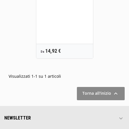
Prezzo
14,92 €
Da
Visualizzati 1-1 su 1 articoli

Torna all'inizio

NEWSLETTER