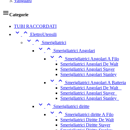
Vanguard

Categorie
TUBI RACCORDATI


ElettroUtensili


Smerigliatrici


Smerigliatrici Angolari


Smerigliatrici Angolari A Filo
Smerigliatrici Angolari De Walt
Smerigliatrici Angolari Stayer
Smerigliatrici Angolari Stanley


Smerigliatrici Angolari A Batteria
Smerigliatrici Angolari De Walt _
Smerigliatrici Angolari Stayer_
Smerigliatrici Angolari Stanley_


Smerigliatrici diritte


Smerigliatrici diritte A Filo
Smerigliatrici Diritte De Walt
Smerigliatrici Diritte Stayer