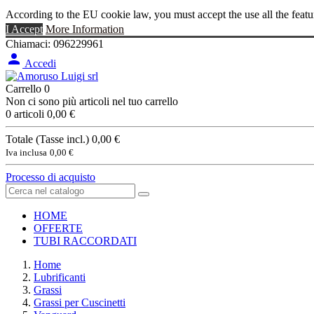
According to the EU cookie law, you must accept the use all the featu
I Accept
More Information
Chiamaci:
096229961

Accedi
Carrello
0
Non ci sono più articoli nel tuo carrello
0 articoli
0,00 €
Totale (Tasse incl.)
0,00 €
Iva inclusa
0,00 €
Processo di acquisto
HOME
OFFERTE
TUBI RACCORDATI
Home
Lubrificanti
Grassi
Grassi per Cuscinetti