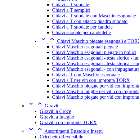
Chiavi a T snodate
Chiavi a T semplici
Chiavi a T snodate con Maschio esagonale
Chiavi a T con attacco quadro snodato
Chiavi a T snodate per candele
Chiavi snodate per candellette


Chiavi Maschio piegate esagonali e TO
Chiavi Maschio esagonali piegate
Chiavi Maschio esagonali piegate in pollici
Chiavi Maschio esagonali - testa sferica - l
Chiavi Maschio esagonali - testa sferica - c
Chiavi Maschio esagonali - con impugnatur
Chiavi a T con Maschio esagonale
Chiavi a T per viti con impronta TORX
Chiavi Maschio piegate per viti con impro
Chiavi Maschio lunghe per viti con impro
Chiavi Maschio piegate per viti con impro


Giraviti
Giraviti a Croce
Giraviti a Intaglio
Giraviti con impronta TORX


Assortimenti Bussole e Inserti
Cricchetto Reversibile