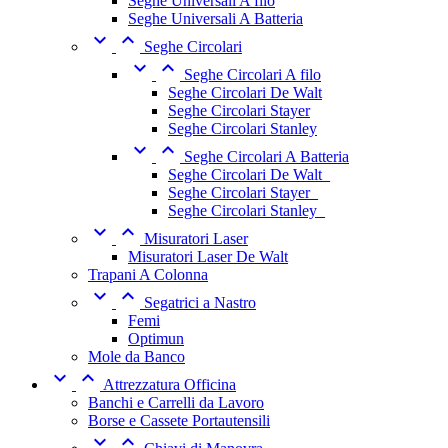
Seghe Universali A filo
Seghe Universali A Batteria


Seghe Circolari


Seghe Circolari A filo
Seghe Circolari De Walt
Seghe Circolari Stayer
Seghe Circolari Stanley


Seghe Circolari A Batteria
Seghe Circolari De Walt_
Seghe Circolari Stayer_
Seghe Circolari Stanley_


Misuratori Laser
Misuratori Laser De Walt
Trapani A Colonna


Segatrici a Nastro
Femi
Optimun
Mole da Banco


Attrezzatura Officina
Banchi e Carrelli da Lavoro
Borse e Cassete Portautensili

