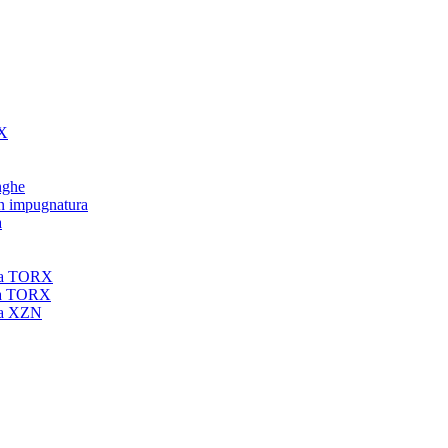
RX
unghe
on impugnatura
a
nta TORX
nta TORX
nta XZN