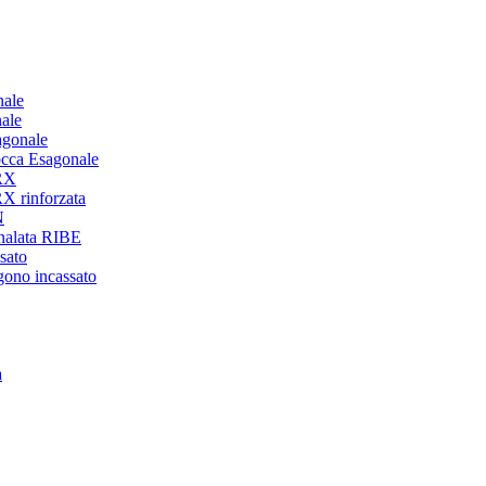
nale
ale
agonale
occa Esagonale
ORX
X rinforzata
N
analata RIBE
sato
gono incassato
a