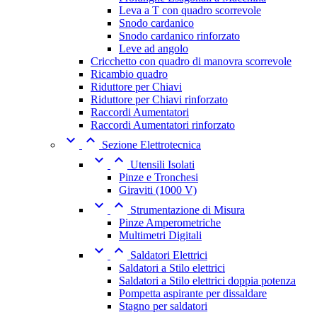
Leva a T con quadro scorrevole
Snodo cardanico
Snodo cardanico rinforzato
Leve ad angolo
Cricchetto con quadro di manovra scorrevole
Ricambio quadro
Riduttore per Chiavi
Riduttore per Chiavi rinforzato
Raccordi Aumentatori
Raccordi Aumentatori rinforzato


Sezione Elettrotecnica


Utensili Isolati
Pinze e Tronchesi
Giraviti (1000 V)


Strumentazione di Misura
Pinze Amperometriche
Multimetri Digitali


Saldatori Elettrici
Saldatori a Stilo elettrici
Saldatori a Stilo elettrici doppia potenza
Pompetta aspirante per dissaldare
Stagno per saldatori