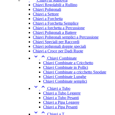
Chiavi di Manovra
Chiavi Regolabili a Rullino
Chiavi Poligonali
Chiavi a Settore
Chiavi a Forchetta
Chiavi a Forchetta Semplice
Chiavi a forchetta a Percussione
Chiavi Poligonali a Battere
Chiavi Poligonali semplici a Percussione
Chiavi Speciali per Raccordi
Chiavi poligonali doppie speciali
Chiavi a Croce per Dadi Ruote


Chiavi Combinate
Chiavi Combinate a Cricchetto
Chiavi Combinate in Pollici
Chiavi Combinate a cricchetto Snodate
Chiavi Combinate Lunghe
Chiavi Combinate semplici


Chiavi a Tubo
Chiavi a Tubo Leggere
Chiavi a Tubo Pesanti
Chiavi a Pipa Leggere
Chiavi a Pipa Pesanti


Chiavi a T