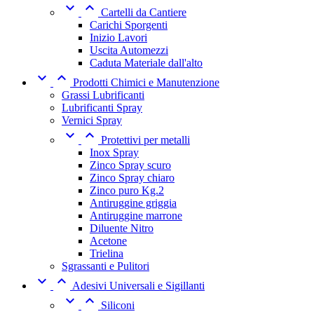


Cartelli da Cantiere
Carichi Sporgenti
Inizio Lavori
Uscita Automezzi
Caduta Materiale dall'alto


Prodotti Chimici e Manutenzione
Grassi Lubrificanti
Lubrificanti Spray
Vernici Spray


Protettivi per metalli
Inox Spray
Zinco Spray scuro
Zinco Spray chiaro
Zinco puro Kg.2
Antiruggine griggia
Antiruggine marrone
Diluente Nitro
Acetone
Trielina
Sgrassanti e Pulitori


Adesivi Universali e Sigillanti


Siliconi