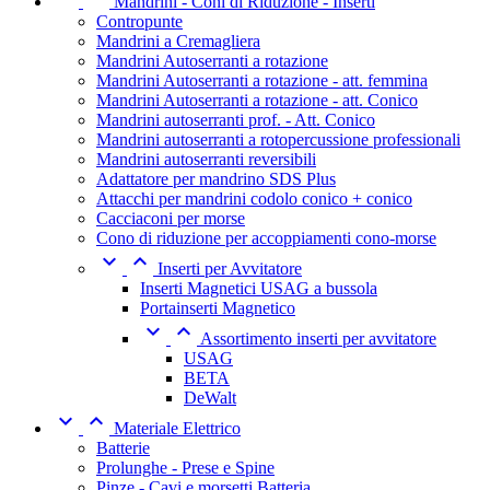
Mandrini - Coni di Riduzione - Inserti
Contropunte
Mandrini a Cremagliera
Mandrini Autoserranti a rotazione
Mandrini Autoserranti a rotazione - att. femmina
Mandrini Autoserranti a rotazione - att. Conico
Mandrini autoserranti prof. - Att. Conico
Mandrini autoserranti a rotopercussione professionali
Mandrini autoserranti reversibili
Adattatore per mandrino SDS Plus
Attacchi per mandrini codolo conico + conico
Cacciaconi per morse
Cono di riduzione per accoppiamenti cono-morse


Inserti per Avvitatore
Inserti Magnetici USAG a bussola
Portainserti Magnetico


Assortimento inserti per avvitatore
USAG
BETA
DeWalt


Materiale Elettrico
Batterie
Prolunghe - Prese e Spine
Pinze - Cavi e morsetti Batteria