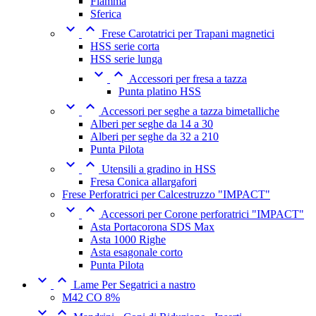
Fiamma
Sferica


Frese Carotatrici per Trapani magnetici
HSS serie corta
HSS serie lunga


Accessori per fresa a tazza
Punta platino HSS


Accessori per seghe a tazza bimetalliche
Alberi per seghe da 14 a 30
Alberi per seghe da 32 a 210
Punta Pilota


Utensili a gradino in HSS
Fresa Conica allargafori
Frese Perforatrici per Calcestruzzo "IMPACT"


Accessori per Corone perforatrici "IMPACT"
Asta Portacorona SDS Max
Asta 1000 Righe
Asta esagonale corto
Punta Pilota


Lame Per Segatrici a nastro
M42 CO 8%

