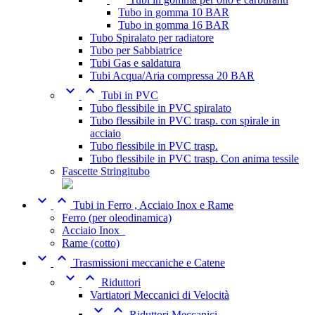
Tubo in gomma 10 BAR
Tubo in gomma 16 BAR
Tubo Spiralato per radiatore
Tubo per Sabbiatrice
Tubi Gas e saldatura
Tubi Acqua/Aria compressa 20 BAR


Tubi in PVC
Tubo flessibile in PVC spiralato
Tubo flessibile in PVC trasp. con spirale in
acciaio
Tubo flessibile in PVC trasp.
Tubo flessibile in PVC trasp. Con anima tessile
Fascette Stringitubo


Tubi in Ferro , Acciaio Inox e Rame
Ferro (per oleodinamica)
Acciaio Inox_
Rame (cotto)


Trasmissioni meccaniche e Catene


Riduttori
Vartiatori Meccanici di Velocità


Riduttori Meccanici