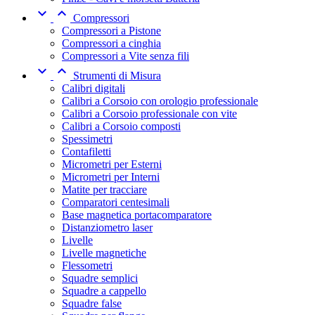


Compressori
Compressori a Pistone
Compressori a cinghia
Compressori a Vite senza fili


Strumenti di Misura
Calibri digitali
Calibri a Corsoio con orologio professionale
Calibri a Corsoio professionale con vite
Calibri a Corsoio composti
Spessimetri
Contafiletti
Micrometri per Esterni
Micrometri per Interni
Matite per tracciare
Comparatori centesimali
Base magnetica portacomparatore
Distanziometro laser
Livelle
Livelle magnetiche
Flessometri
Squadre semplici
Squadre a cappello
Squadre false