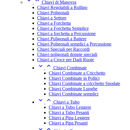


Chiavi di Manovra
Chiavi Regolabili a Rullino
Chiavi Poligonali
Chiavi a Settore
Chiavi a Forchetta
Chiavi a Forchetta Semplice
Chiavi a forchetta a Percussione
Chiavi Poligonali a Battere
Chiavi Poligonali semplici a Percussione
Chiavi Speciali per Raccordi
Chiavi poligonali doppie speciali
Chiavi a Croce per Dadi Ruote


Chiavi Combinate
Chiavi Combinate a Cricchetto
Chiavi Combinate in Pollici
Chiavi Combinate a cricchetto Snodate
Chiavi Combinate Lunghe
Chiavi Combinate semplici


Chiavi a Tubo
Chiavi a Tubo Leggere
Chiavi a Tubo Pesanti
Chiavi a Pipa Leggere
Chiavi a Pipa Pesanti

