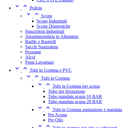


Pulizia


Scope
Scope Industriali
Scope Domestiche
Spazzoloni Industriali
Alzaimmondizia in Alluminio
Badile e Rastrelli
Sacchi Spazzatura
Pezzame
Alcol
Pasta Lavamani


Tubi in Gomma e PVC


Tubi in Gomma


Tubi in Gomma per acqua
Tubo per Irrorazione
Tubo mandata acqua 10 BAR
Tubo mandata acqua 20 BAR


Tubi in Gomma aspirazione e mandata
Per Acqua
Per Olio


Tubi in gomma per olio e carburanti