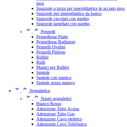
inox
Spazzole a tazza per smerigliatrice in acciaio inox
Spazzole per smerigliatrice da banco
Spazzole circolari con gambo
Spazzole lamellari con gambo


Pennelli
Pennellesse Piatte
Pennellesse Radiatore
Pennelli Ovalini
Pennelli Plafone
Rullini
Rulli
Manici per Rullini
Spatole
Spatole con manico
Spatole senza manico


Segnaletica


Nastri segnaletici
Bianco Rosso
Attenzione Tubo Acqua
Attenzione Tubo Gas
Attenzione Cavo elettrico
Attenzione Cavo Telefonico