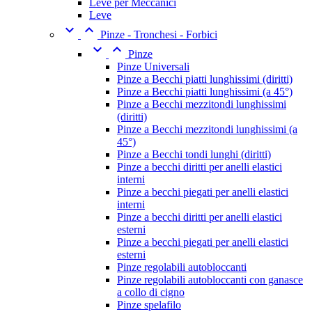
Leve per Meccanici
Leve


Pinze - Tronchesi - Forbici


Pinze
Pinze Universali
Pinze a Becchi piatti lunghissimi (diritti)
Pinze a Becchi piatti lunghissimi (a 45°)
Pinze a Becchi mezzitondi lunghissimi
(diritti)
Pinze a Becchi mezzitondi lunghissimi (a
45°)
Pinze a Becchi tondi lunghi (diritti)
Pinze a becchi diritti per anelli elastici
interni
Pinze a becchi piegati per anelli elastici
interni
Pinze a becchi diritti per anelli elastici
esterni
Pinze a becchi piegati per anelli elastici
esterni
Pinze regolabili autobloccanti
Pinze regolabili autobloccanti con ganasce
a collo di cigno
Pinze spelafilo