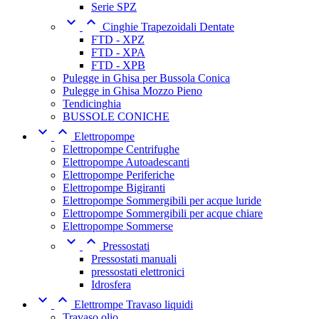
Serie SPZ


Cinghie Trapezoidali Dentate
FTD - XPZ
FTD - XPA
FTD - XPB
Pulegge in Ghisa per Bussola Conica
Pulegge in Ghisa Mozzo Pieno
Tendicinghia
BUSSOLE CONICHE


Elettropompe
Elettropompe Centrifughe
Elettropompe Autoadescanti
Elettropompe Periferiche
Elettropompe Bigiranti
Elettropompe Sommergibili per acque luride
Elettropompe Sommergibili per acque chiare
Elettropompe Sommerse


Pressostati
Pressostati manuali
pressostati elettronici
Idrosfera


Elettrompe Travaso liquidi
Travaso olio