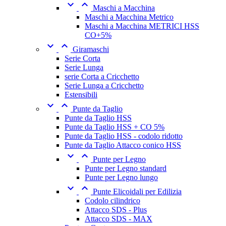


Maschi a Macchina
Maschi a Macchina Metrico
Maschi a Macchina METRICI HSS
CO+5%


Giramaschi
Serie Corta
Serie Lunga
serie Corta a Cricchetto
Serie Lunga a Cricchetto
Estensibili


Punte da Taglio
Punte da Taglio HSS
Punte da Taglio HSS + CO 5%
Punte da Taglio HSS - codolo ridotto
Punte da Taglio Attacco conico HSS


Punte per Legno
Punte per Legno standard
Punte per Legno lungo


Punte Elicoidali per Edilizia
Codolo cilindrico
Attacco SDS - Plus
Attacco SDS - MAX