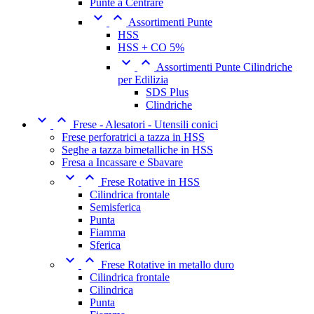
Punte a Centrare


Assortimenti Punte
HSS
HSS + CO 5%


Assortimenti Punte Cilindriche
per Edilizia
SDS Plus
Clindriche


Frese - Alesatori - Utensili conici
Frese perforatrici a tazza in HSS
Seghe a tazza bimetalliche in HSS
Fresa a Incassare e Sbavare


Frese Rotative in HSS
Cilindrica frontale
Semisferica
Punta
Fiamma
Sferica


Frese Rotative in metallo duro
Cilindrica frontale
Cilindrica
Punta