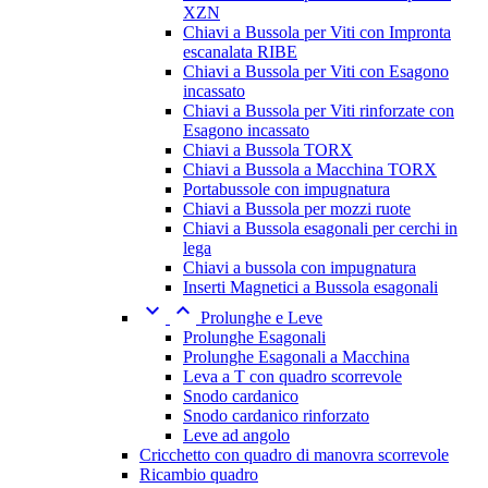
XZN
Chiavi a Bussola per Viti con Impronta
escanalata RIBE
Chiavi a Bussola per Viti con Esagono
incassato
Chiavi a Bussola per Viti rinforzate con
Esagono incassato
Chiavi a Bussola TORX
Chiavi a Bussola a Macchina TORX
Portabussole con impugnatura
Chiavi a Bussola per mozzi ruote
Chiavi a Bussola esagonali per cerchi in
lega
Chiavi a bussola con impugnatura
Inserti Magnetici a Bussola esagonali


Prolunghe e Leve
Prolunghe Esagonali
Prolunghe Esagonali a Macchina
Leva a T con quadro scorrevole
Snodo cardanico
Snodo cardanico rinforzato
Leve ad angolo
Cricchetto con quadro di manovra scorrevole
Ricambio quadro