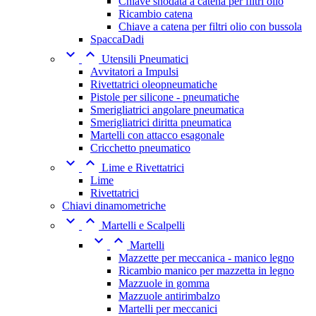
Chiave snodata a catena per filtri olio
Ricambio catena
Chiave a catena per filtri olio con bussola
SpaccaDadi


Utensili Pneumatici
Avvitatori a Impulsi
Rivettatrici oleopneumatiche
Pistole per silicone - pneumatiche
Smerigliatrici angolare pneumatica
Smerigliatrici diritta pneumatica
Martelli con attacco esagonale
Cricchetto pneumatico


Lime e Rivettatrici
Lime
Rivettatrici
Chiavi dinamometriche


Martelli e Scalpelli


Martelli
Mazzette per meccanica - manico legno
Ricambio manico per mazzetta in legno
Mazzuole in gomma
Mazzuole antirimbalzo
Martelli per meccanici