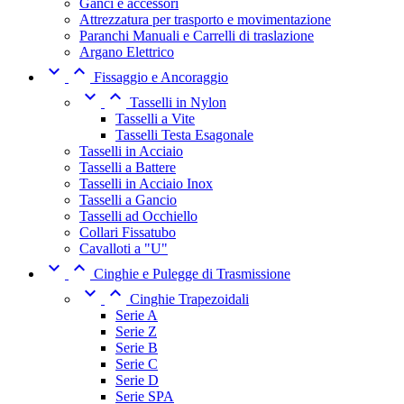
Ganci e accessori
Attrezzatura per trasporto e movimentazione
Paranchi Manuali e Carrelli di traslazione
Argano Elettrico


Fissaggio e Ancoraggio


Tasselli in Nylon
Tasselli a Vite
Tasselli Testa Esagonale
Tasselli in Acciaio
Tasselli a Battere
Tasselli in Acciaio Inox
Tasselli a Gancio
Tasselli ad Occhiello
Collari Fissatubo
Cavalloti a "U"


Cinghie e Pulegge di Trasmissione


Cinghie Trapezoidali
Serie A
Serie Z
Serie B
Serie C
Serie D
Serie SPA