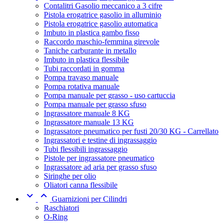
Contalitri Gasolio meccanico a 3 cifre
Pistola erogatrice gasolio in alluminio
Pistola erogatrice gasolio automatica
Imbuto in plastica gambo fisso
Raccordo maschio-femmina girevole
Taniche carburante in metallo
Imbuto in plastica flessibile
Tubi raccordati in gomma
Pompa travaso manuale
Pompa rotativa manuale
Pompa manuale per grasso - uso cartuccia
Pompa manuale per grasso sfuso
Ingrassatore manuale 8 KG
Ingrassatore manuale 13 KG
Ingrassatore pneumatico per fusti 20/30 KG - Carrellato
Ingrassatori e testine di ingrassaggio
Tubi flessibili ingrassaggio
Pistole per ingrassatore pneumatico
Ingrassatore ad aria per grasso sfuso
Siringhe per olio
Oliatori canna flessibile


Guarnizioni per Cilindri
Raschiatori
O-Ring