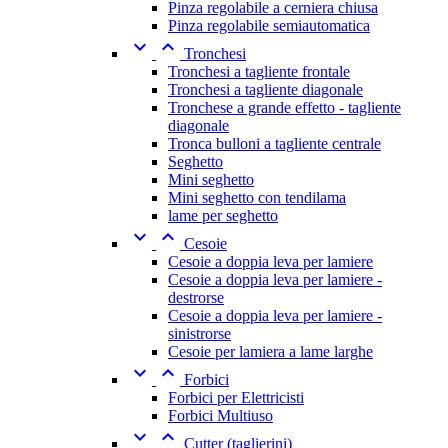
Pinza regolabile a cerniera chiusa
Pinza regolabile semiautomatica


Tronchesi
Tronchesi a tagliente frontale
Tronchesi a tagliente diagonale
Tronchese a grande effetto - tagliente
diagonale
Tronca bulloni a tagliente centrale
Seghetto
Mini seghetto
Mini seghetto con tendilama
lame per seghetto


Cesoie
Cesoie a doppia leva per lamiere
Cesoie a doppia leva per lamiere -
destrorse
Cesoie a doppia leva per lamiere -
sinistrorse
Cesoie per lamiera a lame larghe


Forbici
Forbici per Elettricisti
Forbici Multiuso


Cutter (taglierini)