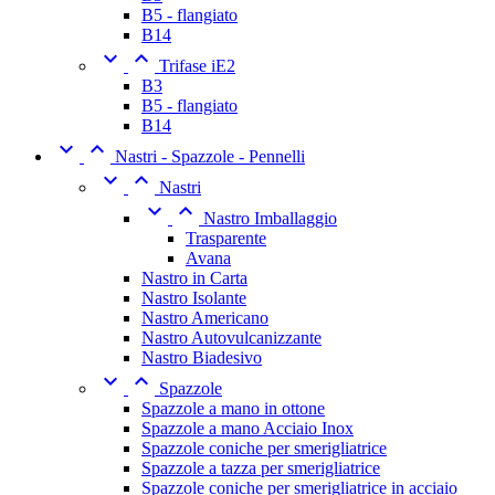
B5 - flangiato
B14


Trifase iE2
B3
B5 - flangiato
B14


Nastri - Spazzole - Pennelli


Nastri


Nastro Imballaggio
Trasparente
Avana
Nastro in Carta
Nastro Isolante
Nastro Americano
Nastro Autovulcanizzante
Nastro Biadesivo


Spazzole
Spazzole a mano in ottone
Spazzole a mano Acciaio Inox
Spazzole coniche per smerigliatrice
Spazzole a tazza per smerigliatrice
Spazzole coniche per smerigliatrice in acciaio