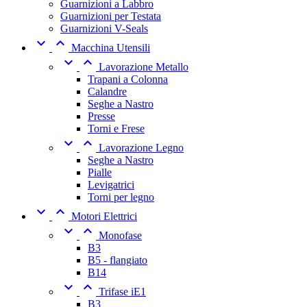
Guarnizioni a Labbro
Guarnizioni per Testata
Guarnizioni V-Seals


Macchina Utensili


Lavorazione Metallo
Trapani a Colonna
Calandre
Seghe a Nastro
Presse
Torni e Frese


Lavorazione Legno
Seghe a Nastro
Pialle
Levigatrici
Torni per legno


Motori Elettrici


Monofase
B3
B5 - flangiato
B14


Trifase iE1
B3