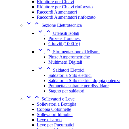
Riduttore per Chiavi
Riduttore per Chiavi rinforzato
Raccordi Aumentatori
Raccordi Aumentatori rinforzato


Sezione Elettrotecnica


Utensili Isolati
Pinze e Tronchesi
Giraviti (1000 V)


Strumentazione di Misura
Pinze Amperometriche
Multimetri Digitali


Saldatori Elettrici
Saldatori a Stilo elettrici
Saldatori a Stilo elettrici doppia potenza
Pompetta aspirante per dissaldare
Stagno per saldatori


Sollevatori e Leve
Sollevatori a Bottiglia
Coppia Colonnette
Sollevatori Idraulici
Leve disarmo
Leve per Pneumatici