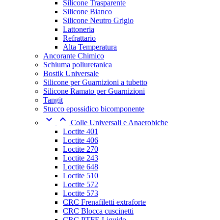
Silicone Trasparente
Silicone Bianco
Silicone Neutro Grigio
Lattoneria
Refrattario
Alta Temperatura
Ancorante Chimico
Schiuma poliuretanica
Bostik Universale
Silicone per Guarnizioni a tubetto
Silicone Ramato per Guarnizioni
Tangit
Stucco epossidico bicomponente


Colle Universali e Anaerobiche
Loctite 401
Loctite 406
Loctite 270
Loctite 243
Loctite 648
Loctite 510
Loctite 572
Loctite 573
CRC Frenafiletti extraforte
CRC Blocca cuscinetti
CRC PTFE Liquido