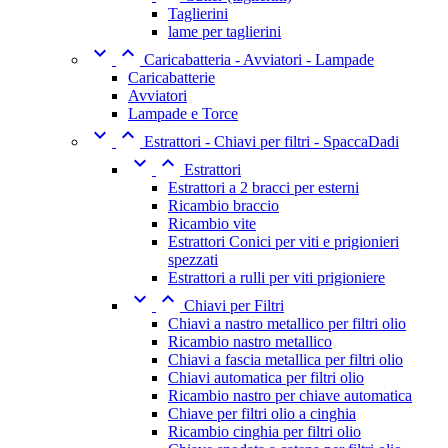
Taglierini
lame per taglierini


Caricabatteria - Avviatori - Lampade
Caricabatterie
Avviatori
Lampade e Torce


Estrattori - Chiavi per filtri - SpaccaDadi


Estrattori
Estrattori a 2 bracci per esterni
Ricambio braccio
Ricambio vite
Estrattori Conici per viti e prigionieri
spezzati
Estrattori a rulli per viti prigioniere


Chiavi per Filtri
Chiavi a nastro metallico per filtri olio
Ricambio nastro metallico
Chiavi a fascia metallica per filtri olio
Chiavi automatica per filtri olio
Ricambio nastro per chiave automatica
Chiave per filtri olio a cinghia
Ricambio cinghia per filtri olio