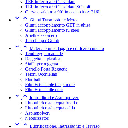
TEE in ferro a 90° a saldare
TEE in ferro a 90° a saldare SCH.40
Curve a saldare a 90° in acciao inox 316L


Giunti Trasmissione Moto
Giunti accoppiamento GET in ghisa
Giunti accoppiamento ru-steel
Anelli elastomero
Tassellli per Giunti


Materiale imballaggio e confezionamento
Tendireggia manuale
Reggetta in plastica
Sigilli per reggetta
Carrello Porta Reggetta
Teloni Occhiellati
Pluriball
Film Estensibile trasparente
Film Estensibile nero


Idropulitrici e Aspirapolveri
Idropulitrice ad acqua fredda
Idropulitrice ad acqua calda
Aspirapolveri
Nebulizzatori


Lubrificazione, Ingrassaggio e Travaso