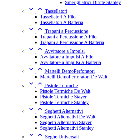
Smerigliatrici Diritte Stanley


Tassellatori
Tassellatori A Filo
Tassellatori A Batteria


Trapani a Percussione
Trapani a Percussione A Filo
Trapani a Percussione A Batteria


Avvitatore a Impulsi
Avvitatore a Impulsi A Filo
Avvitatore a Impulsi A Batteria


Martelli DemoPerforatori
Martelli DemoPerforatori De Walt


Pistole Termiche
Pistole Termiche De Walt
Pistole Termiche Stayer
Pistole Termiche Stanley


Seghetti Alternativi
Seghetti Alternativi De Walt
Seghetti Alternativi Stayer
Seghetti Alternativi Stanley


Seghe Universali