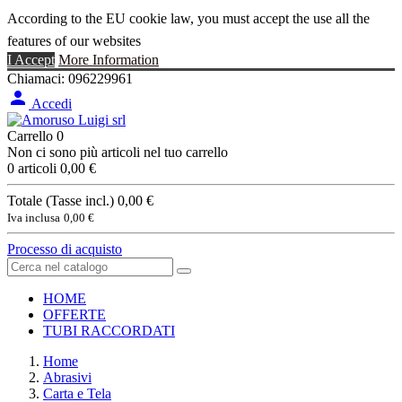
According to the EU cookie law, you must accept the use all the
features of our websites
I Accept
More Information
Chiamaci:
096229961

Accedi
Carrello
0
Non ci sono più articoli nel tuo carrello
0 articoli
0,00 €
Totale (Tasse incl.)
0,00 €
Iva inclusa
0,00 €
Processo di acquisto
HOME
OFFERTE
TUBI RACCORDATI
Home
Abrasivi
Carta e Tela