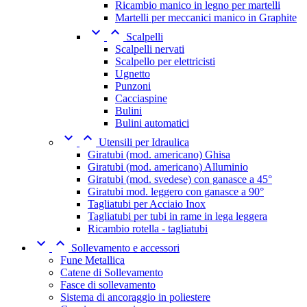
Ricambio manico in legno per martelli
Martelli per meccanici manico in Graphite


Scalpelli
Scalpelli nervati
Scalpello per elettricisti
Ugnetto
Punzoni
Cacciaspine
Bulini
Bulini automatici


Utensili per Idraulica
Giratubi (mod. americano) Ghisa
Giratubi (mod. americano) Alluminio
Giratubi (mod. svedese) con ganasce a 45°
Giratubi mod. leggero con ganasce a 90°
Tagliatubi per Acciaio Inox
Tagliatubi per tubi in rame in lega leggera
Ricambio rotella - tagliatubi


Sollevamento e accessori
Fune Metallica
Catene di Sollevamento
Fasce di sollevamento
Sistema di ancoraggio in poliestere