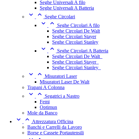
Seghe Universali A filo
Seghe Universali A Batteria


Seghe Circolari


Seghe Circolari A filo
Seghe Circolari De Walt
Seghe Circolari Stayer
Seghe Circolari Stanley


Seghe Circolari A Batteria
Seghe Circolari De Walt_
Seghe Circolari Stayer_
Seghe Circolari Stanley_


Misuratori Laser
Misuratori Laser De Walt
Trapani A Colonna


Segatrici a Nastro
Femi
Optimun
Mole da Banco


Attrezzatura Officina
Banchi e Carrelli da Lavoro
Borse e Cassete Portautensili