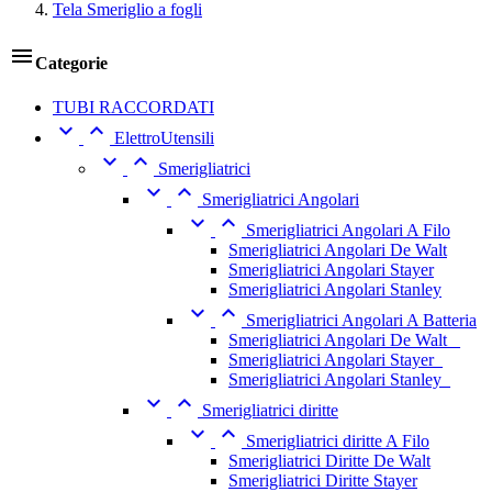
Tela Smeriglio a fogli

Categorie
TUBI RACCORDATI


ElettroUtensili


Smerigliatrici


Smerigliatrici Angolari


Smerigliatrici Angolari A Filo
Smerigliatrici Angolari De Walt
Smerigliatrici Angolari Stayer
Smerigliatrici Angolari Stanley


Smerigliatrici Angolari A Batteria
Smerigliatrici Angolari De Walt _
Smerigliatrici Angolari Stayer_
Smerigliatrici Angolari Stanley_


Smerigliatrici diritte


Smerigliatrici diritte A Filo
Smerigliatrici Diritte De Walt
Smerigliatrici Diritte Stayer