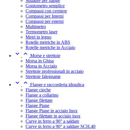
Squadre per flange
Goniometro semplice
Compassi con cerniere
Compassi per Interni
Compassi per esterni
Multimetro
Termometro laser
Metri in legno
Rotelle metriche in ABS
Rotelle metriche in Acciaio


Morse e strettoie
Morsa in Ghisa
Morsa in Acciaio
Strettoie professionali in acciaio
Strettoie falegname


Flange e raccorderia idraulica
Flange cieche
Flange a collarino
Flange filettate
Flange Piane
Flange Piane in acciaio Inox
Flange filettate in acciaio inox
Curve in ferro a 90° a saldare
Curve in ferro a 90° a saldare SCH.40