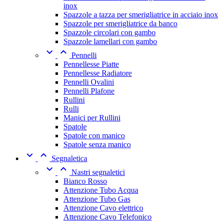
inox
Spazzole a tazza per smerigliatrice in acciaio inox
Spazzole per smerigliatrice da banco
Spazzole circolari con gambo
Spazzole lamellari con gambo


Pennelli
Pennellesse Piatte
Pennellesse Radiatore
Pennelli Ovalini
Pennelli Plafone
Rullini
Rulli
Manici per Rullini
Spatole
Spatole con manico
Spatole senza manico


Segnaletica


Nastri segnaletici
Bianco Rosso
Attenzione Tubo Acqua
Attenzione Tubo Gas
Attenzione Cavo elettrico
Attenzione Cavo Telefonico