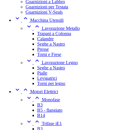
Guarnizioni a Labbro
Guarnizioni per Testata
Guarnizioni V-Seals


Macchina Utensili


Lavorazione Metallo
Trapani a Colonna
Calandre
Seghe a Nastro
Presse
Torni e Frese


Lavorazione Legno
Seghe a Nastro
Pialle
Levigatrici
Torni per legno


Motori Elettrici


Monofase
B3
B5 - flangiato
B14


Trifase iE1
B3