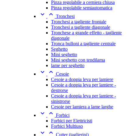
Pinza regolabile a cerniera chiusa
Pinza regolabile semiautomatica


Tronchesi
Tronchesi a tagliente frontale
Tronchesi a tagliente diagonale
Tronchese a grande effetto - tagliente
diagonale
Tronca bulloni a tagliente centrale
Seghetto
Mini seghetto
Mini seghetto con tendilama
lame per seghetto


Cesoie
Cesoie a doppia leva per lamiere
Cesoie a doppia leva per lamiere -
destrorse
Cesoie a doppia leva per lamiere -
sinistrorse
Cesoie per lamiera a lame larghe


Forbici
Forbici per Elettricisti
Forbici Multiuso


Cutter (taglierini)