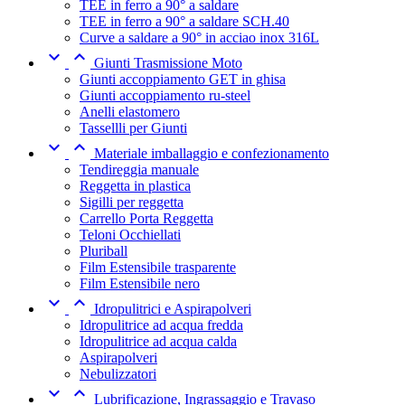
TEE in ferro a 90° a saldare
TEE in ferro a 90° a saldare SCH.40
Curve a saldare a 90° in acciao inox 316L


Giunti Trasmissione Moto
Giunti accoppiamento GET in ghisa
Giunti accoppiamento ru-steel
Anelli elastomero
Tassellli per Giunti


Materiale imballaggio e confezionamento
Tendireggia manuale
Reggetta in plastica
Sigilli per reggetta
Carrello Porta Reggetta
Teloni Occhiellati
Pluriball
Film Estensibile trasparente
Film Estensibile nero


Idropulitrici e Aspirapolveri
Idropulitrice ad acqua fredda
Idropulitrice ad acqua calda
Aspirapolveri
Nebulizzatori


Lubrificazione, Ingrassaggio e Travaso