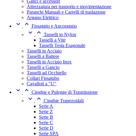
Ganci e accessori
Attrezzatura per trasporto e movimentazione
Paranchi Manuali e Carrelli di traslazione
Argano Elettrico


Fissaggio e Ancoraggio


Tasselli in Nylon
Tasselli a Vite
Tasselli Testa Esagonale
Tasselli in Acciaio
Tasselli a Battere
Tasselli in Acciaio Inox
Tasselli a Gancio
Tasselli ad Occhiello
Collari Fissatubo
Cavalloti a "U"


Cinghie e Pulegge di Trasmissione


Cinghie Trapezoidali
Serie A
Serie Z
Serie B
Serie C
Serie D
Serie SPA