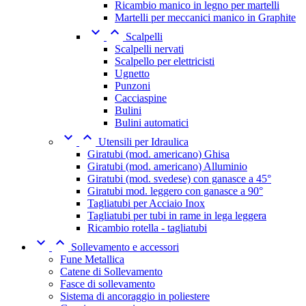
Ricambio manico in legno per martelli
Martelli per meccanici manico in Graphite


Scalpelli
Scalpelli nervati
Scalpello per elettricisti
Ugnetto
Punzoni
Cacciaspine
Bulini
Bulini automatici


Utensili per Idraulica
Giratubi (mod. americano) Ghisa
Giratubi (mod. americano) Alluminio
Giratubi (mod. svedese) con ganasce a 45°
Giratubi mod. leggero con ganasce a 90°
Tagliatubi per Acciaio Inox
Tagliatubi per tubi in rame in lega leggera
Ricambio rotella - tagliatubi


Sollevamento e accessori
Fune Metallica
Catene di Sollevamento
Fasce di sollevamento
Sistema di ancoraggio in poliestere