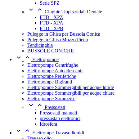
Serie SPZ


Cinghie Trapezoidali Dentate
FTD - XPZ
FTD - XPA
FTD - XPB
Pulegge in Ghisa per Bussola Conica
Pulegge in Ghisa Mozzo Pieno
Tendicinghia
BUSSOLE CONICHE


Elettropompe
Elettropompe Centrifughe
Elettropompe Autoadescanti
Elettropompe Periferiche
Elettropompe Bigiranti
Elettropompe Sommergibili per acque luride
Elettropompe Sommergibili per acque chiare
Elettropompe Sommerse


Pressostati
Pressostati manuali
pressostati elettronici
Idrosfera


Elettrompe Travaso liquidi
Travaso olio