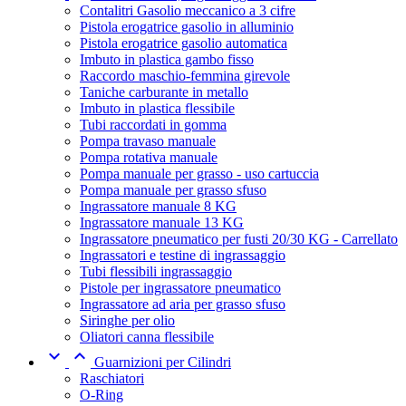
Contalitri Gasolio meccanico a 3 cifre
Pistola erogatrice gasolio in alluminio
Pistola erogatrice gasolio automatica
Imbuto in plastica gambo fisso
Raccordo maschio-femmina girevole
Taniche carburante in metallo
Imbuto in plastica flessibile
Tubi raccordati in gomma
Pompa travaso manuale
Pompa rotativa manuale
Pompa manuale per grasso - uso cartuccia
Pompa manuale per grasso sfuso
Ingrassatore manuale 8 KG
Ingrassatore manuale 13 KG
Ingrassatore pneumatico per fusti 20/30 KG - Carrellato
Ingrassatori e testine di ingrassaggio
Tubi flessibili ingrassaggio
Pistole per ingrassatore pneumatico
Ingrassatore ad aria per grasso sfuso
Siringhe per olio
Oliatori canna flessibile


Guarnizioni per Cilindri
Raschiatori
O-Ring