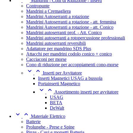
Mandrini - Coni di Riduzione - Inserti
Contropunte
Mandrini a Cremagliera
Mandrini Autoserranti a rotazione
Mandrini Autoserranti a rotazione - att. femmina
Mandrini Autoserranti a rotazione - att. Conico
Mandrini autoserranti prof. - Att. Conico
Mandrini autoserranti a rotopercussione professionali
Mandrini autoserranti reversibili
Adattatore per mandrino SDS Plus
Attacchi per mandrini codolo conico + conico
Cacciaconi per morse
Cono di riduzione per accoppiamenti cono-morse


Inserti per Avvitatore
Inserti Magnetici USAG a bussola
Portainserti Magnetico


Assortimento inserti per avvitatore
USAG
BETA
DeWalt


Materiale Elettrico
Batterie
Prolunghe - Prese e Spine
Pinze - Cavi e morsetti Batteria