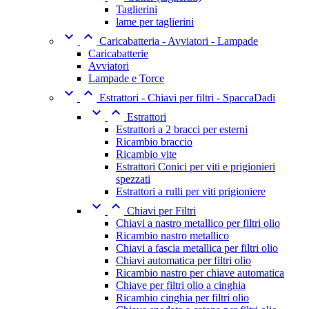
Taglierini
lame per taglierini


Caricabatteria - Avviatori - Lampade
Caricabatterie
Avviatori
Lampade e Torce


Estrattori - Chiavi per filtri - SpaccaDadi


Estrattori
Estrattori a 2 bracci per esterni
Ricambio braccio
Ricambio vite
Estrattori Conici per viti e prigionieri
spezzati
Estrattori a rulli per viti prigioniere


Chiavi per Filtri
Chiavi a nastro metallico per filtri olio
Ricambio nastro metallico
Chiavi a fascia metallica per filtri olio
Chiavi automatica per filtri olio
Ricambio nastro per chiave automatica
Chiave per filtri olio a cinghia
Ricambio cinghia per filtri olio