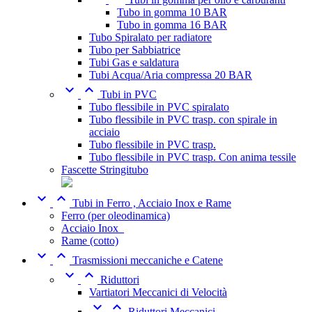
Tubo in gomma 10 BAR
Tubo in gomma 16 BAR
Tubo Spiralato per radiatore
Tubo per Sabbiatrice
Tubi Gas e saldatura
Tubi Acqua/Aria compressa 20 BAR


Tubi in PVC
Tubo flessibile in PVC spiralato
Tubo flessibile in PVC trasp. con spirale in
acciaio
Tubo flessibile in PVC trasp.
Tubo flessibile in PVC trasp. Con anima tessile
Fascette Stringitubo


Tubi in Ferro , Acciaio Inox e Rame
Ferro (per oleodinamica)
Acciaio Inox_
Rame (cotto)


Trasmissioni meccaniche e Catene


Riduttori
Vartiatori Meccanici di Velocità


Riduttori Meccanici