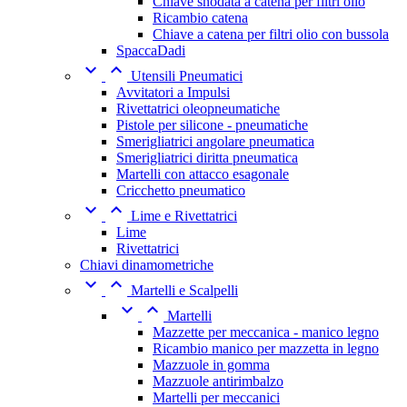
Chiave snodata a catena per filtri olio
Ricambio catena
Chiave a catena per filtri olio con bussola
SpaccaDadi


Utensili Pneumatici
Avvitatori a Impulsi
Rivettatrici oleopneumatiche
Pistole per silicone - pneumatiche
Smerigliatrici angolare pneumatica
Smerigliatrici diritta pneumatica
Martelli con attacco esagonale
Cricchetto pneumatico


Lime e Rivettatrici
Lime
Rivettatrici
Chiavi dinamometriche


Martelli e Scalpelli


Martelli
Mazzette per meccanica - manico legno
Ricambio manico per mazzetta in legno
Mazzuole in gomma
Mazzuole antirimbalzo
Martelli per meccanici