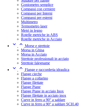
Squadre per flange
Goniometro semplice
Compassi con cerniere
Compassi per Interni
Compassi per esterni
Multimetro
Termometro laser
Metri in legno
Rotelle metriche in ABS
Rotelle metriche in Acciaio


Morse e strettoie
Morsa in Ghisa
Morsa in Acciaio
Strettoie professionali in acciaio
Strettoie falegname


Flange e raccorderia idraulica
Flange cieche
Flange a collarino
Flange filettate
Flange Piane
Flange Piane in acciaio Inox
Flange filettate in acciaio inox
Curve in ferro a 90° a saldare
Curve in ferro a 90° a saldare SCH.40