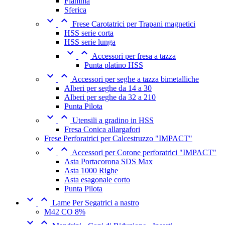
Fiamma
Sferica


Frese Carotatrici per Trapani magnetici
HSS serie corta
HSS serie lunga


Accessori per fresa a tazza
Punta platino HSS


Accessori per seghe a tazza bimetalliche
Alberi per seghe da 14 a 30
Alberi per seghe da 32 a 210
Punta Pilota


Utensili a gradino in HSS
Fresa Conica allargafori
Frese Perforatrici per Calcestruzzo "IMPACT"


Accessori per Corone perforatrici "IMPACT"
Asta Portacorona SDS Max
Asta 1000 Righe
Asta esagonale corto
Punta Pilota


Lame Per Segatrici a nastro
M42 CO 8%

