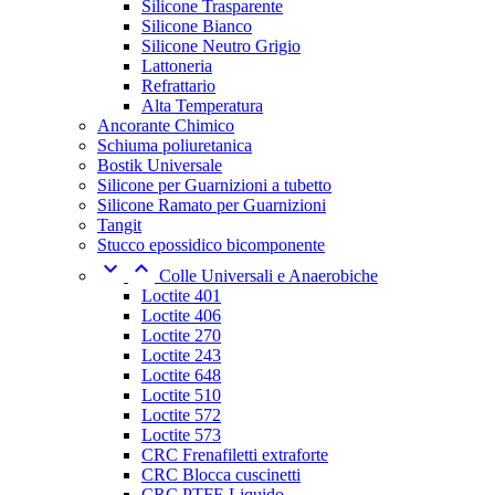
Silicone Trasparente
Silicone Bianco
Silicone Neutro Grigio
Lattoneria
Refrattario
Alta Temperatura
Ancorante Chimico
Schiuma poliuretanica
Bostik Universale
Silicone per Guarnizioni a tubetto
Silicone Ramato per Guarnizioni
Tangit
Stucco epossidico bicomponente


Colle Universali e Anaerobiche
Loctite 401
Loctite 406
Loctite 270
Loctite 243
Loctite 648
Loctite 510
Loctite 572
Loctite 573
CRC Frenafiletti extraforte
CRC Blocca cuscinetti
CRC PTFE Liquido