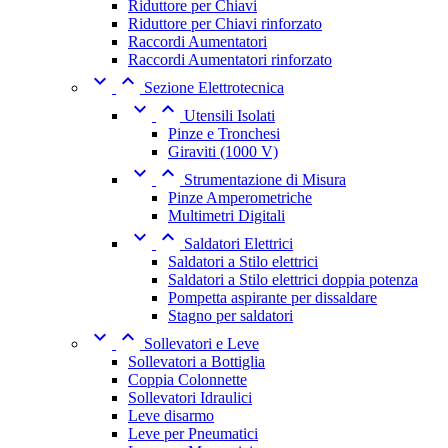
Riduttore per Chiavi
Riduttore per Chiavi rinforzato
Raccordi Aumentatori
Raccordi Aumentatori rinforzato


Sezione Elettrotecnica


Utensili Isolati
Pinze e Tronchesi
Giraviti (1000 V)


Strumentazione di Misura
Pinze Amperometriche
Multimetri Digitali


Saldatori Elettrici
Saldatori a Stilo elettrici
Saldatori a Stilo elettrici doppia potenza
Pompetta aspirante per dissaldare
Stagno per saldatori


Sollevatori e Leve
Sollevatori a Bottiglia
Coppia Colonnette
Sollevatori Idraulici
Leve disarmo
Leve per Pneumatici