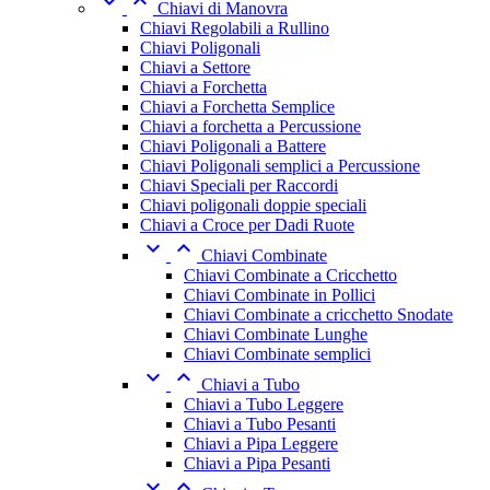


Chiavi di Manovra
Chiavi Regolabili a Rullino
Chiavi Poligonali
Chiavi a Settore
Chiavi a Forchetta
Chiavi a Forchetta Semplice
Chiavi a forchetta a Percussione
Chiavi Poligonali a Battere
Chiavi Poligonali semplici a Percussione
Chiavi Speciali per Raccordi
Chiavi poligonali doppie speciali
Chiavi a Croce per Dadi Ruote


Chiavi Combinate
Chiavi Combinate a Cricchetto
Chiavi Combinate in Pollici
Chiavi Combinate a cricchetto Snodate
Chiavi Combinate Lunghe
Chiavi Combinate semplici


Chiavi a Tubo
Chiavi a Tubo Leggere
Chiavi a Tubo Pesanti
Chiavi a Pipa Leggere
Chiavi a Pipa Pesanti

