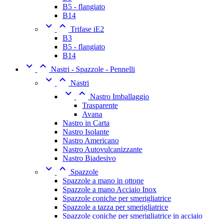
B5 - flangiato
B14


Trifase iE2
B3
B5 - flangiato
B14


Nastri - Spazzole - Pennelli


Nastri


Nastro Imballaggio
Trasparente
Avana
Nastro in Carta
Nastro Isolante
Nastro Americano
Nastro Autovulcanizzante
Nastro Biadesivo


Spazzole
Spazzole a mano in ottone
Spazzole a mano Acciaio Inox
Spazzole coniche per smerigliatrice
Spazzole a tazza per smerigliatrice
Spazzole coniche per smerigliatrice in acciaio