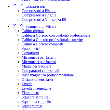


Compressori
Compressori a Pistone
Compressori a cinghia
Compressori a Vite senza fili


Strumenti di Misura
Calibri digitali
Calibri a Corsoio con orologio professionale
Calibri a Corsoio professionale con vite
Calibri a Corsoio composti
Spessimetri
Contafiletti
Micrometri per Esterni
Micrometri per Interni
Matite per tracciare
Comparatori centesimali
Base magnetica portacomparatore
Distanziometro laser
Livelle
Livelle magnetiche
Flessometri
Squadre semplici
Squadre a cappello
Squadre false