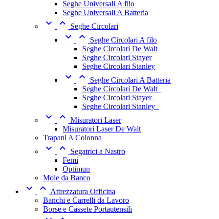
Seghe Universali A filo
Seghe Universali A Batteria


Seghe Circolari


Seghe Circolari A filo
Seghe Circolari De Walt
Seghe Circolari Stayer
Seghe Circolari Stanley


Seghe Circolari A Batteria
Seghe Circolari De Walt_
Seghe Circolari Stayer_
Seghe Circolari Stanley_


Misuratori Laser
Misuratori Laser De Walt
Trapani A Colonna


Segatrici a Nastro
Femi
Optimun
Mole da Banco


Attrezzatura Officina
Banchi e Carrelli da Lavoro
Borse e Cassete Portautensili