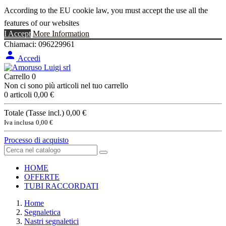
According to the EU cookie law, you must accept the use all the
features of our websites
I Accept
More Information
Chiamaci:
096229961

Accedi
Carrello
0
Non ci sono più articoli nel tuo carrello
0 articoli
0,00 €
Totale (Tasse incl.)
0,00 €
Iva inclusa
0,00 €
Processo di acquisto
HOME
OFFERTE
TUBI RACCORDATI
Home
Segnaletica
Nastri segnaletici