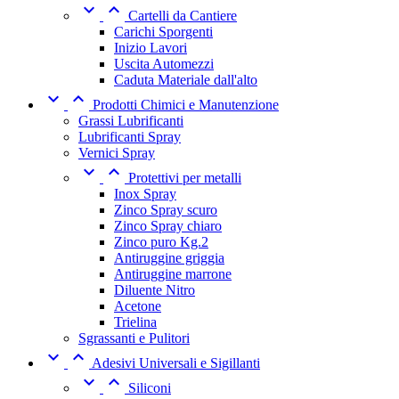


Cartelli da Cantiere
Carichi Sporgenti
Inizio Lavori
Uscita Automezzi
Caduta Materiale dall'alto


Prodotti Chimici e Manutenzione
Grassi Lubrificanti
Lubrificanti Spray
Vernici Spray


Protettivi per metalli
Inox Spray
Zinco Spray scuro
Zinco Spray chiaro
Zinco puro Kg.2
Antiruggine griggia
Antiruggine marrone
Diluente Nitro
Acetone
Trielina
Sgrassanti e Pulitori


Adesivi Universali e Sigillanti


Siliconi