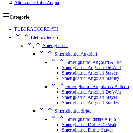
Attenzione Tubo Acqua

Categorie
TUBI RACCORDATI


ElettroUtensili


Smerigliatrici


Smerigliatrici Angolari


Smerigliatrici Angolari A Filo
Smerigliatrici Angolari De Walt
Smerigliatrici Angolari Stayer
Smerigliatrici Angolari Stanley


Smerigliatrici Angolari A Batteria
Smerigliatrici Angolari De Walt _
Smerigliatrici Angolari Stayer_
Smerigliatrici Angolari Stanley_


Smerigliatrici diritte


Smerigliatrici diritte A Filo
Smerigliatrici Diritte De Walt
Smerigliatrici Diritte Stayer