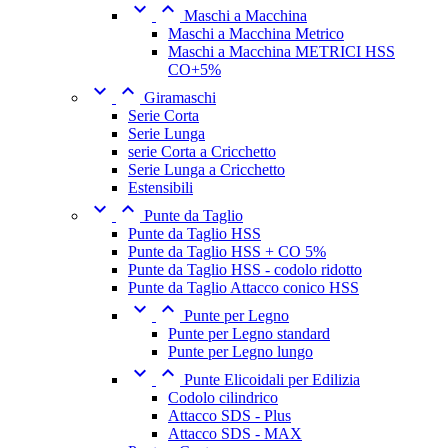


Maschi a Macchina
Maschi a Macchina Metrico
Maschi a Macchina METRICI HSS
CO+5%


Giramaschi
Serie Corta
Serie Lunga
serie Corta a Cricchetto
Serie Lunga a Cricchetto
Estensibili


Punte da Taglio
Punte da Taglio HSS
Punte da Taglio HSS + CO 5%
Punte da Taglio HSS - codolo ridotto
Punte da Taglio Attacco conico HSS


Punte per Legno
Punte per Legno standard
Punte per Legno lungo


Punte Elicoidali per Edilizia
Codolo cilindrico
Attacco SDS - Plus
Attacco SDS - MAX