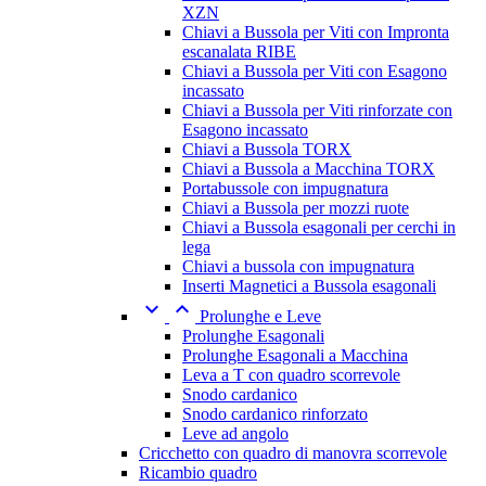
XZN
Chiavi a Bussola per Viti con Impronta
escanalata RIBE
Chiavi a Bussola per Viti con Esagono
incassato
Chiavi a Bussola per Viti rinforzate con
Esagono incassato
Chiavi a Bussola TORX
Chiavi a Bussola a Macchina TORX
Portabussole con impugnatura
Chiavi a Bussola per mozzi ruote
Chiavi a Bussola esagonali per cerchi in
lega
Chiavi a bussola con impugnatura
Inserti Magnetici a Bussola esagonali


Prolunghe e Leve
Prolunghe Esagonali
Prolunghe Esagonali a Macchina
Leva a T con quadro scorrevole
Snodo cardanico
Snodo cardanico rinforzato
Leve ad angolo
Cricchetto con quadro di manovra scorrevole
Ricambio quadro