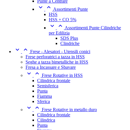
Punte a Centrare


Assortimenti Punte
HSS
HSS + CO 5%


Assortimenti Punte Cilindriche
per Edilizia
SDS Plus
Clindriche


Frese - Alesatori - Utensili conici
Frese perforatrici a tazza in HSS
Seghe a tazza bimetalliche in HSS
Fresa a Incassare e Sbavare


Frese Rotative in HSS
Cilindrica frontale
Semisferica
Punta
Fiamma
Sferica


Frese Rotative in metallo duro
Cilindrica frontale
Cilindrica
Punta