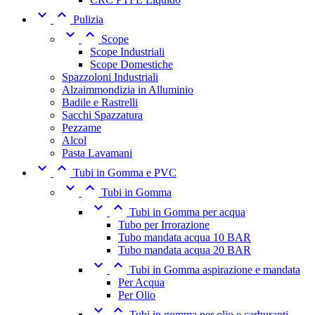


Pulizia


Scope
Scope Industriali
Scope Domestiche
Spazzoloni Industriali
Alzaimmondizia in Alluminio
Badile e Rastrelli
Sacchi Spazzatura
Pezzame
Alcol
Pasta Lavamani


Tubi in Gomma e PVC


Tubi in Gomma


Tubi in Gomma per acqua
Tubo per Irrorazione
Tubo mandata acqua 10 BAR
Tubo mandata acqua 20 BAR


Tubi in Gomma aspirazione e mandata
Per Acqua
Per Olio


Tubi in gomma per olio e carburanti