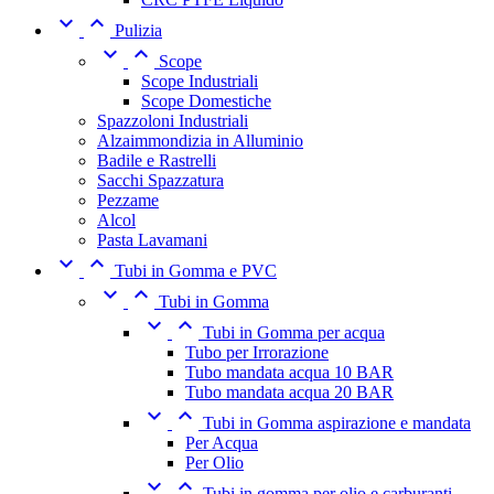


Pulizia


Scope
Scope Industriali
Scope Domestiche
Spazzoloni Industriali
Alzaimmondizia in Alluminio
Badile e Rastrelli
Sacchi Spazzatura
Pezzame
Alcol
Pasta Lavamani


Tubi in Gomma e PVC


Tubi in Gomma


Tubi in Gomma per acqua
Tubo per Irrorazione
Tubo mandata acqua 10 BAR
Tubo mandata acqua 20 BAR


Tubi in Gomma aspirazione e mandata
Per Acqua
Per Olio


Tubi in gomma per olio e carburanti