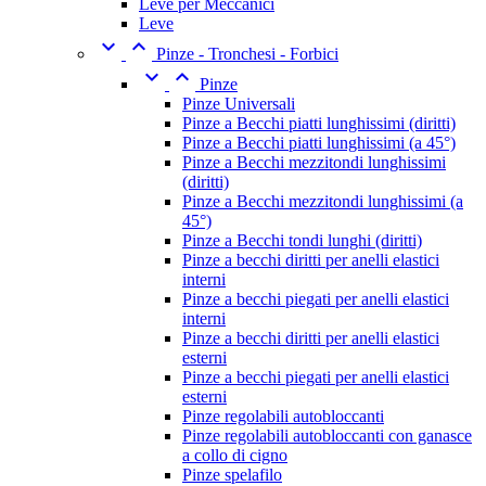
Leve per Meccanici
Leve


Pinze - Tronchesi - Forbici


Pinze
Pinze Universali
Pinze a Becchi piatti lunghissimi (diritti)
Pinze a Becchi piatti lunghissimi (a 45°)
Pinze a Becchi mezzitondi lunghissimi
(diritti)
Pinze a Becchi mezzitondi lunghissimi (a
45°)
Pinze a Becchi tondi lunghi (diritti)
Pinze a becchi diritti per anelli elastici
interni
Pinze a becchi piegati per anelli elastici
interni
Pinze a becchi diritti per anelli elastici
esterni
Pinze a becchi piegati per anelli elastici
esterni
Pinze regolabili autobloccanti
Pinze regolabili autobloccanti con ganasce
a collo di cigno
Pinze spelafilo