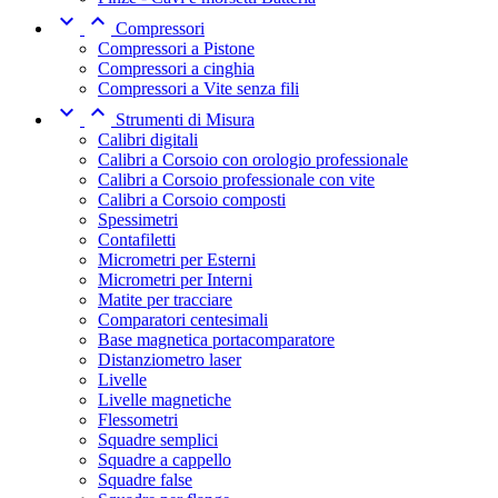


Compressori
Compressori a Pistone
Compressori a cinghia
Compressori a Vite senza fili


Strumenti di Misura
Calibri digitali
Calibri a Corsoio con orologio professionale
Calibri a Corsoio professionale con vite
Calibri a Corsoio composti
Spessimetri
Contafiletti
Micrometri per Esterni
Micrometri per Interni
Matite per tracciare
Comparatori centesimali
Base magnetica portacomparatore
Distanziometro laser
Livelle
Livelle magnetiche
Flessometri
Squadre semplici
Squadre a cappello
Squadre false