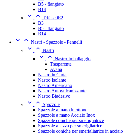
B5 - flangiato
B14


Trifase iE2
B3
B5 - flangiato
B14


Nastri - Spazzole - Pennelli


Nastri


Nastro Imballaggio
Trasparente
Avana
Nastro in Carta
Nastro Isolante
Nastro Americano
Nastro Autovulcanizzante
Nastro Biadesivo


Spazzole
Spazzole a mano in ottone
Spazzole a mano Acciaio Inox
Spazzole coniche per smerigliatrice
Spazzole a tazza per smerigliatrice
Spazzole coniche per smerigliatrice in acciaio