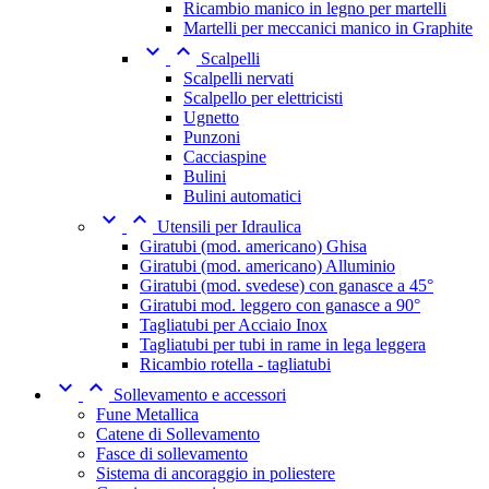
Ricambio manico in legno per martelli
Martelli per meccanici manico in Graphite


Scalpelli
Scalpelli nervati
Scalpello per elettricisti
Ugnetto
Punzoni
Cacciaspine
Bulini
Bulini automatici


Utensili per Idraulica
Giratubi (mod. americano) Ghisa
Giratubi (mod. americano) Alluminio
Giratubi (mod. svedese) con ganasce a 45°
Giratubi mod. leggero con ganasce a 90°
Tagliatubi per Acciaio Inox
Tagliatubi per tubi in rame in lega leggera
Ricambio rotella - tagliatubi


Sollevamento e accessori
Fune Metallica
Catene di Sollevamento
Fasce di sollevamento
Sistema di ancoraggio in poliestere