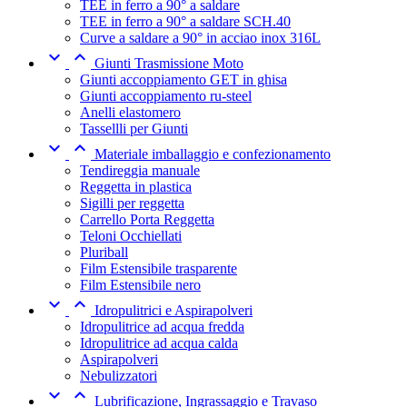
TEE in ferro a 90° a saldare
TEE in ferro a 90° a saldare SCH.40
Curve a saldare a 90° in acciao inox 316L


Giunti Trasmissione Moto
Giunti accoppiamento GET in ghisa
Giunti accoppiamento ru-steel
Anelli elastomero
Tassellli per Giunti


Materiale imballaggio e confezionamento
Tendireggia manuale
Reggetta in plastica
Sigilli per reggetta
Carrello Porta Reggetta
Teloni Occhiellati
Pluriball
Film Estensibile trasparente
Film Estensibile nero


Idropulitrici e Aspirapolveri
Idropulitrice ad acqua fredda
Idropulitrice ad acqua calda
Aspirapolveri
Nebulizzatori


Lubrificazione, Ingrassaggio e Travaso