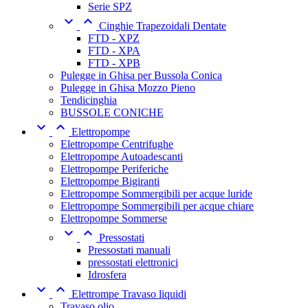
Serie SPZ


Cinghie Trapezoidali Dentate
FTD - XPZ
FTD - XPA
FTD - XPB
Pulegge in Ghisa per Bussola Conica
Pulegge in Ghisa Mozzo Pieno
Tendicinghia
BUSSOLE CONICHE


Elettropompe
Elettropompe Centrifughe
Elettropompe Autoadescanti
Elettropompe Periferiche
Elettropompe Bigiranti
Elettropompe Sommergibili per acque luride
Elettropompe Sommergibili per acque chiare
Elettropompe Sommerse


Pressostati
Pressostati manuali
pressostati elettronici
Idrosfera


Elettrompe Travaso liquidi
Travaso olio