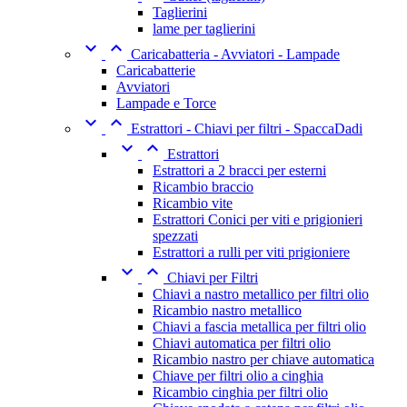
Taglierini
lame per taglierini


Caricabatteria - Avviatori - Lampade
Caricabatterie
Avviatori
Lampade e Torce


Estrattori - Chiavi per filtri - SpaccaDadi


Estrattori
Estrattori a 2 bracci per esterni
Ricambio braccio
Ricambio vite
Estrattori Conici per viti e prigionieri
spezzati
Estrattori a rulli per viti prigioniere


Chiavi per Filtri
Chiavi a nastro metallico per filtri olio
Ricambio nastro metallico
Chiavi a fascia metallica per filtri olio
Chiavi automatica per filtri olio
Ricambio nastro per chiave automatica
Chiave per filtri olio a cinghia
Ricambio cinghia per filtri olio