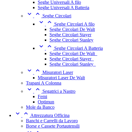
Seghe Universali A filo
Seghe Universali A Batteria


Seghe Circolari


Seghe Circolari A filo
Seghe Circolari De Walt
Seghe Circolari Stayer
Seghe Circolari Stanley


Seghe Circolari A Batteria
Seghe Circolari De Walt_
Seghe Circolari Stayer_
Seghe Circolari Stanley_


Misuratori Laser
Misuratori Laser De Walt
Trapani A Colonna


Segatrici a Nastro
Femi
Optimun
Mole da Banco


Attrezzatura Officina
Banchi e Carrelli da Lavoro
Borse e Cassete Portautensili