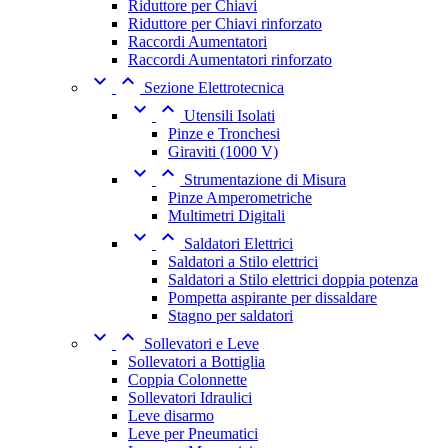
Riduttore per Chiavi
Riduttore per Chiavi rinforzato
Raccordi Aumentatori
Raccordi Aumentatori rinforzato


Sezione Elettrotecnica


Utensili Isolati
Pinze e Tronchesi
Giraviti (1000 V)


Strumentazione di Misura
Pinze Amperometriche
Multimetri Digitali


Saldatori Elettrici
Saldatori a Stilo elettrici
Saldatori a Stilo elettrici doppia potenza
Pompetta aspirante per dissaldare
Stagno per saldatori


Sollevatori e Leve
Sollevatori a Bottiglia
Coppia Colonnette
Sollevatori Idraulici
Leve disarmo
Leve per Pneumatici