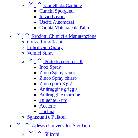


Cartelli da Cantiere
Carichi Sporgenti
Inizio Lavori
Uscita Automezzi
Caduta Materiale dall'alto


Prodotti Chimici e Manutenzione
Grassi Lubrificanti
Lubrificanti Spray
Vernici Spray


Protettivi per metalli
Inox Spray
Zinco Spray scuro
Zinco Spray chiaro
Zinco puro Kg.2
Antiruggine griggia
Antiruggine marrone
Diluente Nitro
Acetone
Trielina
Sgrassanti e Pulitori


Adesivi Universali e Sigillanti


Siliconi