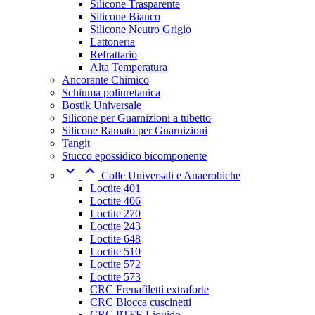
Silicone Trasparente
Silicone Bianco
Silicone Neutro Grigio
Lattoneria
Refrattario
Alta Temperatura
Ancorante Chimico
Schiuma poliuretanica
Bostik Universale
Silicone per Guarnizioni a tubetto
Silicone Ramato per Guarnizioni
Tangit
Stucco epossidico bicomponente


Colle Universali e Anaerobiche
Loctite 401
Loctite 406
Loctite 270
Loctite 243
Loctite 648
Loctite 510
Loctite 572
Loctite 573
CRC Frenafiletti extraforte
CRC Blocca cuscinetti
CRC PTFE Liquido