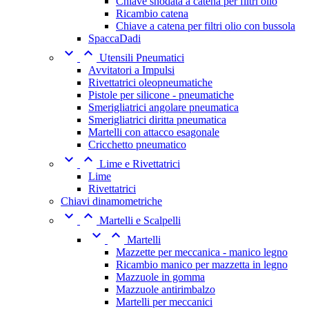
Chiave snodata a catena per filtri olio
Ricambio catena
Chiave a catena per filtri olio con bussola
SpaccaDadi


Utensili Pneumatici
Avvitatori a Impulsi
Rivettatrici oleopneumatiche
Pistole per silicone - pneumatiche
Smerigliatrici angolare pneumatica
Smerigliatrici diritta pneumatica
Martelli con attacco esagonale
Cricchetto pneumatico


Lime e Rivettatrici
Lime
Rivettatrici
Chiavi dinamometriche


Martelli e Scalpelli


Martelli
Mazzette per meccanica - manico legno
Ricambio manico per mazzetta in legno
Mazzuole in gomma
Mazzuole antirimbalzo
Martelli per meccanici