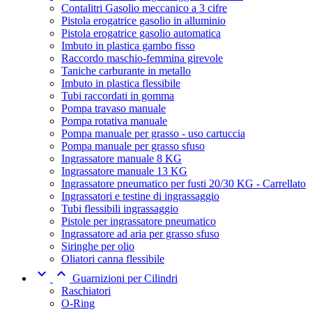
Contalitri Gasolio meccanico a 3 cifre
Pistola erogatrice gasolio in alluminio
Pistola erogatrice gasolio automatica
Imbuto in plastica gambo fisso
Raccordo maschio-femmina girevole
Taniche carburante in metallo
Imbuto in plastica flessibile
Tubi raccordati in gomma
Pompa travaso manuale
Pompa rotativa manuale
Pompa manuale per grasso - uso cartuccia
Pompa manuale per grasso sfuso
Ingrassatore manuale 8 KG
Ingrassatore manuale 13 KG
Ingrassatore pneumatico per fusti 20/30 KG - Carrellato
Ingrassatori e testine di ingrassaggio
Tubi flessibili ingrassaggio
Pistole per ingrassatore pneumatico
Ingrassatore ad aria per grasso sfuso
Siringhe per olio
Oliatori canna flessibile


Guarnizioni per Cilindri
Raschiatori
O-Ring