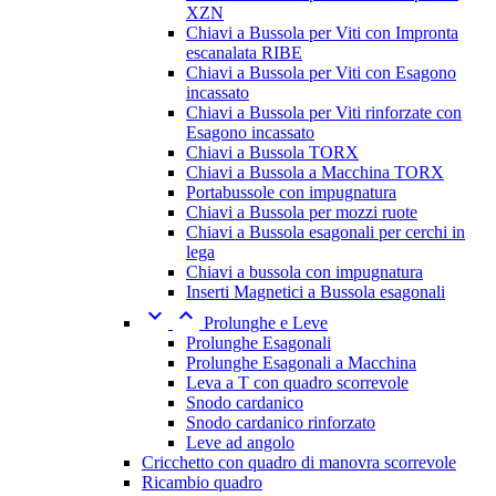
XZN
Chiavi a Bussola per Viti con Impronta
escanalata RIBE
Chiavi a Bussola per Viti con Esagono
incassato
Chiavi a Bussola per Viti rinforzate con
Esagono incassato
Chiavi a Bussola TORX
Chiavi a Bussola a Macchina TORX
Portabussole con impugnatura
Chiavi a Bussola per mozzi ruote
Chiavi a Bussola esagonali per cerchi in
lega
Chiavi a bussola con impugnatura
Inserti Magnetici a Bussola esagonali


Prolunghe e Leve
Prolunghe Esagonali
Prolunghe Esagonali a Macchina
Leva a T con quadro scorrevole
Snodo cardanico
Snodo cardanico rinforzato
Leve ad angolo
Cricchetto con quadro di manovra scorrevole
Ricambio quadro