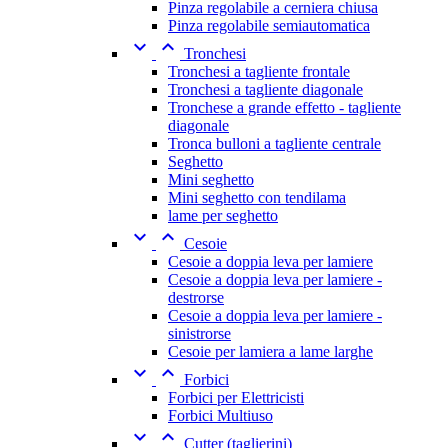
Pinza regolabile a cerniera chiusa
Pinza regolabile semiautomatica


Tronchesi
Tronchesi a tagliente frontale
Tronchesi a tagliente diagonale
Tronchese a grande effetto - tagliente
diagonale
Tronca bulloni a tagliente centrale
Seghetto
Mini seghetto
Mini seghetto con tendilama
lame per seghetto


Cesoie
Cesoie a doppia leva per lamiere
Cesoie a doppia leva per lamiere -
destrorse
Cesoie a doppia leva per lamiere -
sinistrorse
Cesoie per lamiera a lame larghe


Forbici
Forbici per Elettricisti
Forbici Multiuso


Cutter (taglierini)