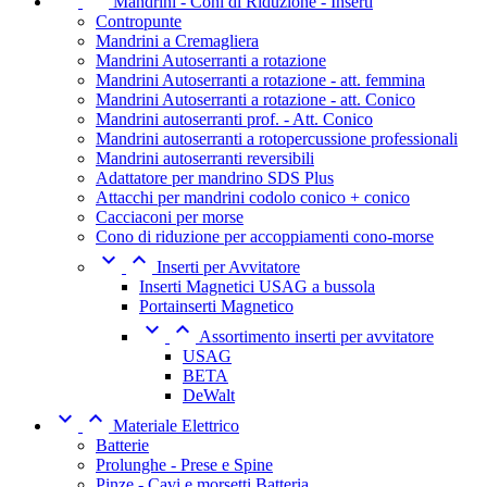
Mandrini - Coni di Riduzione - Inserti
Contropunte
Mandrini a Cremagliera
Mandrini Autoserranti a rotazione
Mandrini Autoserranti a rotazione - att. femmina
Mandrini Autoserranti a rotazione - att. Conico
Mandrini autoserranti prof. - Att. Conico
Mandrini autoserranti a rotopercussione professionali
Mandrini autoserranti reversibili
Adattatore per mandrino SDS Plus
Attacchi per mandrini codolo conico + conico
Cacciaconi per morse
Cono di riduzione per accoppiamenti cono-morse


Inserti per Avvitatore
Inserti Magnetici USAG a bussola
Portainserti Magnetico


Assortimento inserti per avvitatore
USAG
BETA
DeWalt


Materiale Elettrico
Batterie
Prolunghe - Prese e Spine
Pinze - Cavi e morsetti Batteria