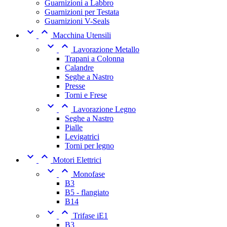
Guarnizioni a Labbro
Guarnizioni per Testata
Guarnizioni V-Seals


Macchina Utensili


Lavorazione Metallo
Trapani a Colonna
Calandre
Seghe a Nastro
Presse
Torni e Frese


Lavorazione Legno
Seghe a Nastro
Pialle
Levigatrici
Torni per legno


Motori Elettrici


Monofase
B3
B5 - flangiato
B14


Trifase iE1
B3