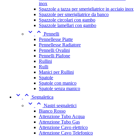
inox
Spazzole a tazza per smerigliatrice in acciaio inox
Spazzole per smerigliatrice da banco
Spazzole circolari con gambo
Spazzole lamellari con gambo


Pennelli
Pennellesse Piatte
Pennellesse Radiatore
Pennelli Ovalini
Pennelli Plafone
Rullini
Rulli
Manici per Rullini
Spatole
Spatole con manico
Spatole senza manico


Segnaletica


Nastri segnaletici
Bianco Rosso
Attenzione Tubo Acqua
Attenzione Tubo Gas
Attenzione Cavo elettrico
Attenzione Cavo Telefonico