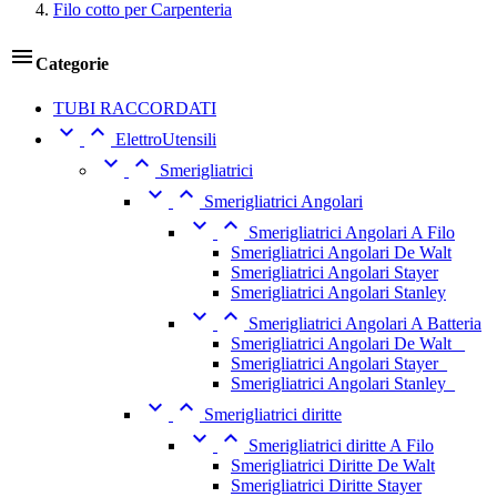
Filo cotto per Carpenteria

Categorie
TUBI RACCORDATI


ElettroUtensili


Smerigliatrici


Smerigliatrici Angolari


Smerigliatrici Angolari A Filo
Smerigliatrici Angolari De Walt
Smerigliatrici Angolari Stayer
Smerigliatrici Angolari Stanley


Smerigliatrici Angolari A Batteria
Smerigliatrici Angolari De Walt _
Smerigliatrici Angolari Stayer_
Smerigliatrici Angolari Stanley_


Smerigliatrici diritte


Smerigliatrici diritte A Filo
Smerigliatrici Diritte De Walt
Smerigliatrici Diritte Stayer