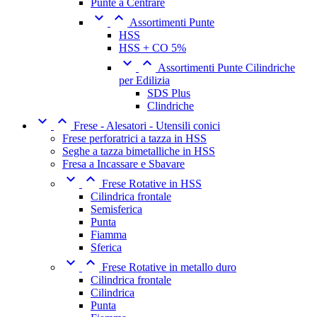
Punte a Centrare


Assortimenti Punte
HSS
HSS + CO 5%


Assortimenti Punte Cilindriche
per Edilizia
SDS Plus
Clindriche


Frese - Alesatori - Utensili conici
Frese perforatrici a tazza in HSS
Seghe a tazza bimetalliche in HSS
Fresa a Incassare e Sbavare


Frese Rotative in HSS
Cilindrica frontale
Semisferica
Punta
Fiamma
Sferica


Frese Rotative in metallo duro
Cilindrica frontale
Cilindrica
Punta