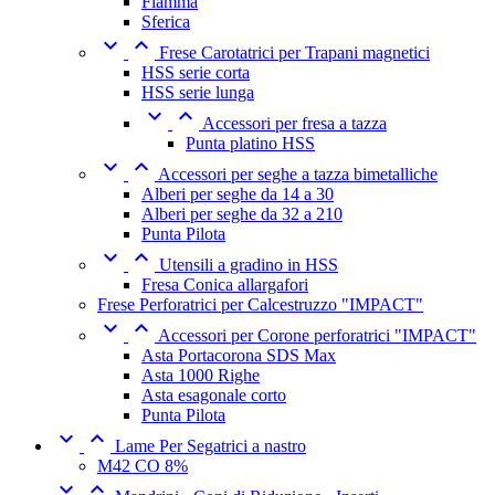
Fiamma
Sferica


Frese Carotatrici per Trapani magnetici
HSS serie corta
HSS serie lunga


Accessori per fresa a tazza
Punta platino HSS


Accessori per seghe a tazza bimetalliche
Alberi per seghe da 14 a 30
Alberi per seghe da 32 a 210
Punta Pilota


Utensili a gradino in HSS
Fresa Conica allargafori
Frese Perforatrici per Calcestruzzo "IMPACT"


Accessori per Corone perforatrici "IMPACT"
Asta Portacorona SDS Max
Asta 1000 Righe
Asta esagonale corto
Punta Pilota


Lame Per Segatrici a nastro
M42 CO 8%

