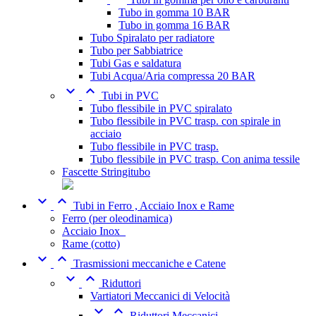
Tubo in gomma 10 BAR
Tubo in gomma 16 BAR
Tubo Spiralato per radiatore
Tubo per Sabbiatrice
Tubi Gas e saldatura
Tubi Acqua/Aria compressa 20 BAR


Tubi in PVC
Tubo flessibile in PVC spiralato
Tubo flessibile in PVC trasp. con spirale in
acciaio
Tubo flessibile in PVC trasp.
Tubo flessibile in PVC trasp. Con anima tessile
Fascette Stringitubo


Tubi in Ferro , Acciaio Inox e Rame
Ferro (per oleodinamica)
Acciaio Inox_
Rame (cotto)


Trasmissioni meccaniche e Catene


Riduttori
Vartiatori Meccanici di Velocità


Riduttori Meccanici