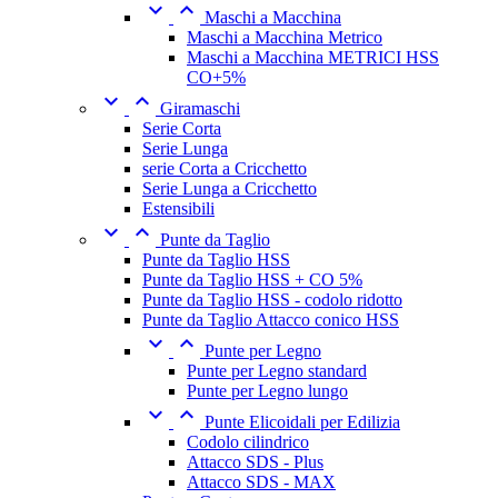


Maschi a Macchina
Maschi a Macchina Metrico
Maschi a Macchina METRICI HSS
CO+5%


Giramaschi
Serie Corta
Serie Lunga
serie Corta a Cricchetto
Serie Lunga a Cricchetto
Estensibili


Punte da Taglio
Punte da Taglio HSS
Punte da Taglio HSS + CO 5%
Punte da Taglio HSS - codolo ridotto
Punte da Taglio Attacco conico HSS


Punte per Legno
Punte per Legno standard
Punte per Legno lungo


Punte Elicoidali per Edilizia
Codolo cilindrico
Attacco SDS - Plus
Attacco SDS - MAX