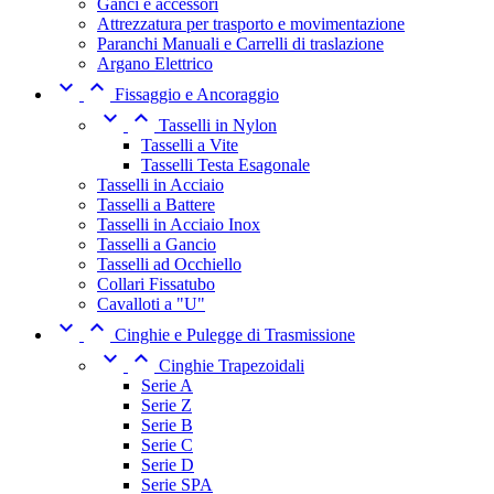
Ganci e accessori
Attrezzatura per trasporto e movimentazione
Paranchi Manuali e Carrelli di traslazione
Argano Elettrico


Fissaggio e Ancoraggio


Tasselli in Nylon
Tasselli a Vite
Tasselli Testa Esagonale
Tasselli in Acciaio
Tasselli a Battere
Tasselli in Acciaio Inox
Tasselli a Gancio
Tasselli ad Occhiello
Collari Fissatubo
Cavalloti a "U"


Cinghie e Pulegge di Trasmissione


Cinghie Trapezoidali
Serie A
Serie Z
Serie B
Serie C
Serie D
Serie SPA