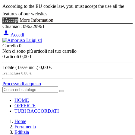
According to the EU cookie law, you must accept the use all the
features of our websites
I Accept
More Information
Chiamaci:
096229961

Accedi
Carrello
0
Non ci sono più articoli nel tuo carrello
0 articoli
0,00 €
Totale (Tasse incl.)
0,00 €
Iva inclusa
0,00 €
Processo di acquisto
HOME
OFFERTE
TUBI RACCORDATI
Home
Ferramenta
Edilizia