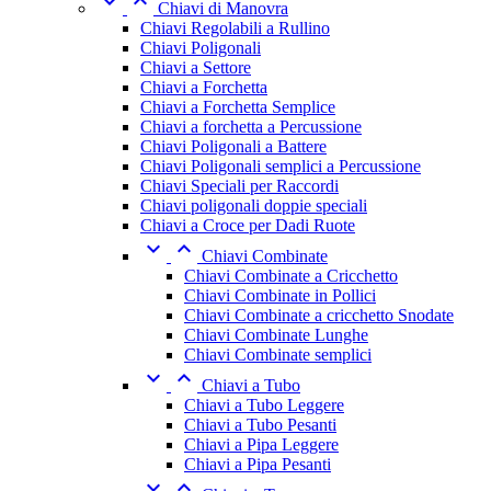


Chiavi di Manovra
Chiavi Regolabili a Rullino
Chiavi Poligonali
Chiavi a Settore
Chiavi a Forchetta
Chiavi a Forchetta Semplice
Chiavi a forchetta a Percussione
Chiavi Poligonali a Battere
Chiavi Poligonali semplici a Percussione
Chiavi Speciali per Raccordi
Chiavi poligonali doppie speciali
Chiavi a Croce per Dadi Ruote


Chiavi Combinate
Chiavi Combinate a Cricchetto
Chiavi Combinate in Pollici
Chiavi Combinate a cricchetto Snodate
Chiavi Combinate Lunghe
Chiavi Combinate semplici


Chiavi a Tubo
Chiavi a Tubo Leggere
Chiavi a Tubo Pesanti
Chiavi a Pipa Leggere
Chiavi a Pipa Pesanti

