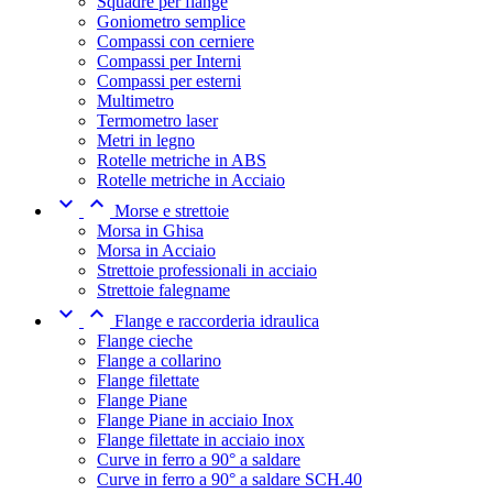
Squadre per flange
Goniometro semplice
Compassi con cerniere
Compassi per Interni
Compassi per esterni
Multimetro
Termometro laser
Metri in legno
Rotelle metriche in ABS
Rotelle metriche in Acciaio


Morse e strettoie
Morsa in Ghisa
Morsa in Acciaio
Strettoie professionali in acciaio
Strettoie falegname


Flange e raccorderia idraulica
Flange cieche
Flange a collarino
Flange filettate
Flange Piane
Flange Piane in acciaio Inox
Flange filettate in acciaio inox
Curve in ferro a 90° a saldare
Curve in ferro a 90° a saldare SCH.40