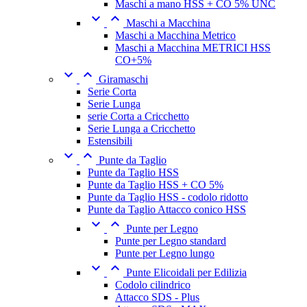
Maschi a mano HSS + CO 5% UNC


Maschi a Macchina
Maschi a Macchina Metrico
Maschi a Macchina METRICI HSS
CO+5%


Giramaschi
Serie Corta
Serie Lunga
serie Corta a Cricchetto
Serie Lunga a Cricchetto
Estensibili


Punte da Taglio
Punte da Taglio HSS
Punte da Taglio HSS + CO 5%
Punte da Taglio HSS - codolo ridotto
Punte da Taglio Attacco conico HSS


Punte per Legno
Punte per Legno standard
Punte per Legno lungo


Punte Elicoidali per Edilizia
Codolo cilindrico
Attacco SDS - Plus