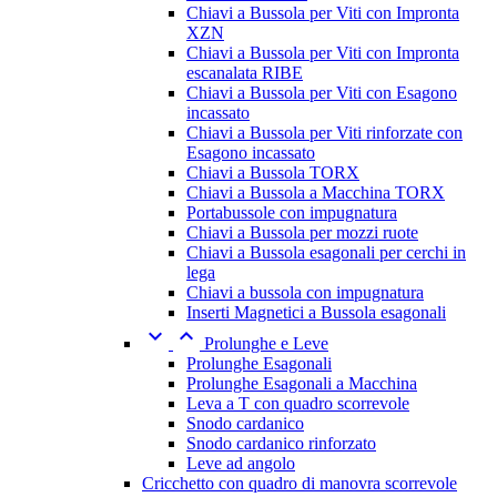
Chiavi a Bussola per Viti con Impronta
XZN
Chiavi a Bussola per Viti con Impronta
escanalata RIBE
Chiavi a Bussola per Viti con Esagono
incassato
Chiavi a Bussola per Viti rinforzate con
Esagono incassato
Chiavi a Bussola TORX
Chiavi a Bussola a Macchina TORX
Portabussole con impugnatura
Chiavi a Bussola per mozzi ruote
Chiavi a Bussola esagonali per cerchi in
lega
Chiavi a bussola con impugnatura
Inserti Magnetici a Bussola esagonali


Prolunghe e Leve
Prolunghe Esagonali
Prolunghe Esagonali a Macchina
Leva a T con quadro scorrevole
Snodo cardanico
Snodo cardanico rinforzato
Leve ad angolo
Cricchetto con quadro di manovra scorrevole