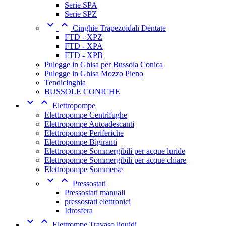
Serie SPA
Serie SPZ


Cinghie Trapezoidali Dentate
FTD - XPZ
FTD - XPA
FTD - XPB
Pulegge in Ghisa per Bussola Conica
Pulegge in Ghisa Mozzo Pieno
Tendicinghia
BUSSOLE CONICHE


Elettropompe
Elettropompe Centrifughe
Elettropompe Autoadescanti
Elettropompe Periferiche
Elettropompe Bigiranti
Elettropompe Sommergibili per acque luride
Elettropompe Sommergibili per acque chiare
Elettropompe Sommerse


Pressostati
Pressostati manuali
pressostati elettronici
Idrosfera


Elettrompe Travaso liquidi