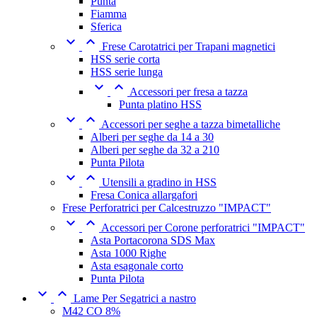
Punta
Fiamma
Sferica


Frese Carotatrici per Trapani magnetici
HSS serie corta
HSS serie lunga


Accessori per fresa a tazza
Punta platino HSS


Accessori per seghe a tazza bimetalliche
Alberi per seghe da 14 a 30
Alberi per seghe da 32 a 210
Punta Pilota


Utensili a gradino in HSS
Fresa Conica allargafori
Frese Perforatrici per Calcestruzzo "IMPACT"


Accessori per Corone perforatrici "IMPACT"
Asta Portacorona SDS Max
Asta 1000 Righe
Asta esagonale corto
Punta Pilota


Lame Per Segatrici a nastro
M42 CO 8%