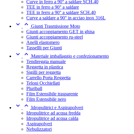
Curve in ferro a 90° a saldare SCH.40
TEE in ferro a 90° a saldare
TEE in ferro a 90° a saldare SCH.40
Curve a saldare a 90° in acciao inox 316L


Giunti Trasmissione Moto
Giunti accoppiamento GET in ghisa
Giunti accoppiamento ru-steel
Anelli elastomero
Tassellli per Giunti


Materiale imballaggio e confezionamento
Tendireggia manuale
Reggetta in plastica
Sigilli per reggetta
Carrello Porta Reggetta
Teloni Occhiellati
Pluriball
Film Estensibile trasparente
Film Estensibile nero


Idropulitrici e Aspirapolveri
Idropulitrice ad acqua fredda
Idropulitrice ad acqua calda
Aspirapolveri
Nebulizzatori