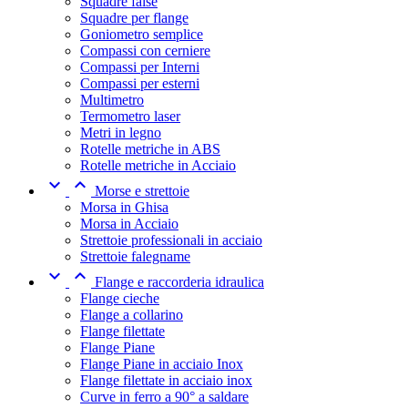
Squadre false
Squadre per flange
Goniometro semplice
Compassi con cerniere
Compassi per Interni
Compassi per esterni
Multimetro
Termometro laser
Metri in legno
Rotelle metriche in ABS
Rotelle metriche in Acciaio


Morse e strettoie
Morsa in Ghisa
Morsa in Acciaio
Strettoie professionali in acciaio
Strettoie falegname


Flange e raccorderia idraulica
Flange cieche
Flange a collarino
Flange filettate
Flange Piane
Flange Piane in acciaio Inox
Flange filettate in acciaio inox
Curve in ferro a 90° a saldare