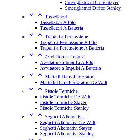
Smerigliatrici Diritte Stayer
Smerigliatrici Diritte Stanley


Tassellatori
Tassellatori A Filo
Tassellatori A Batteria


Trapani a Percussione
Trapani a Percussione A Filo
Trapani a Percussione A Batteria


Avvitatore a Impulsi
Avvitatore a Impulsi A Filo
Avvitatore a Impulsi A Batteria


Martelli DemoPerforatori
Martelli DemoPerforatori De Walt


Pistole Termiche
Pistole Termiche De Walt
Pistole Termiche Stayer
Pistole Termiche Stanley


Seghetti Alternativi
Seghetti Alternativi De Walt
Seghetti Alternativi Stayer
Seghetti Alternativi Stanley