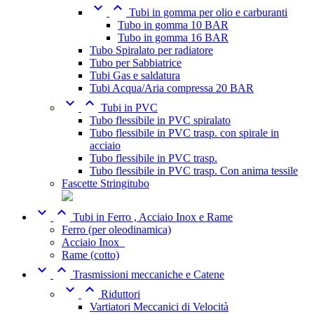


Tubi in gomma per olio e carburanti
Tubo in gomma 10 BAR
Tubo in gomma 16 BAR
Tubo Spiralato per radiatore
Tubo per Sabbiatrice
Tubi Gas e saldatura
Tubi Acqua/Aria compressa 20 BAR


Tubi in PVC
Tubo flessibile in PVC spiralato
Tubo flessibile in PVC trasp. con spirale in
acciaio
Tubo flessibile in PVC trasp.
Tubo flessibile in PVC trasp. Con anima tessile
Fascette Stringitubo


Tubi in Ferro , Acciaio Inox e Rame
Ferro (per oleodinamica)
Acciaio Inox_
Rame (cotto)


Trasmissioni meccaniche e Catene


Riduttori
Vartiatori Meccanici di Velocità