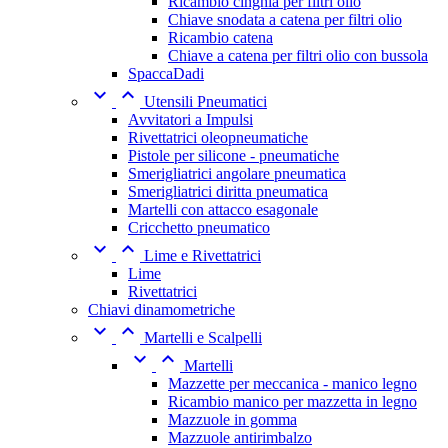
Ricambio cinghia per filtri olio
Chiave snodata a catena per filtri olio
Ricambio catena
Chiave a catena per filtri olio con bussola
SpaccaDadi


Utensili Pneumatici
Avvitatori a Impulsi
Rivettatrici oleopneumatiche
Pistole per silicone - pneumatiche
Smerigliatrici angolare pneumatica
Smerigliatrici diritta pneumatica
Martelli con attacco esagonale
Cricchetto pneumatico


Lime e Rivettatrici
Lime
Rivettatrici
Chiavi dinamometriche


Martelli e Scalpelli


Martelli
Mazzette per meccanica - manico legno
Ricambio manico per mazzetta in legno
Mazzuole in gomma
Mazzuole antirimbalzo