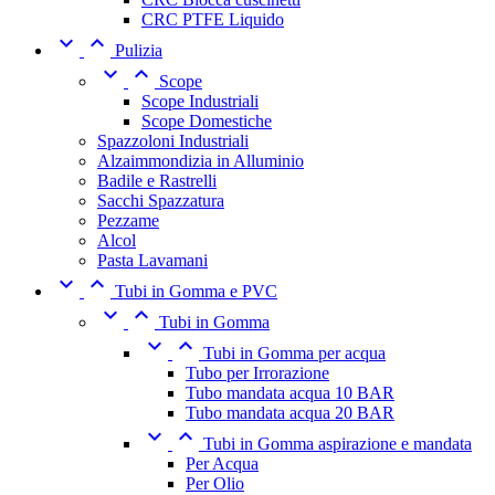
CRC PTFE Liquido


Pulizia


Scope
Scope Industriali
Scope Domestiche
Spazzoloni Industriali
Alzaimmondizia in Alluminio
Badile e Rastrelli
Sacchi Spazzatura
Pezzame
Alcol
Pasta Lavamani


Tubi in Gomma e PVC


Tubi in Gomma


Tubi in Gomma per acqua
Tubo per Irrorazione
Tubo mandata acqua 10 BAR
Tubo mandata acqua 20 BAR


Tubi in Gomma aspirazione e mandata
Per Acqua
Per Olio