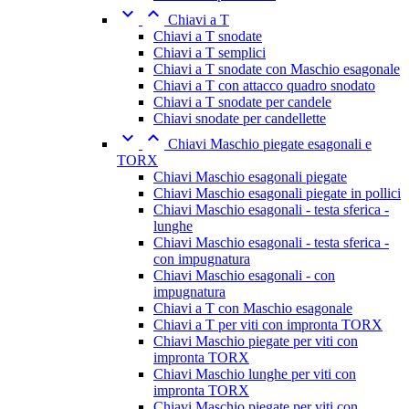


Chiavi a T
Chiavi a T snodate
Chiavi a T semplici
Chiavi a T snodate con Maschio esagonale
Chiavi a T con attacco quadro snodato
Chiavi a T snodate per candele
Chiavi snodate per candellette


Chiavi Maschio piegate esagonali e
TORX
Chiavi Maschio esagonali piegate
Chiavi Maschio esagonali piegate in pollici
Chiavi Maschio esagonali - testa sferica -
lunghe
Chiavi Maschio esagonali - testa sferica -
con impugnatura
Chiavi Maschio esagonali - con
impugnatura
Chiavi a T con Maschio esagonale
Chiavi a T per viti con impronta TORX
Chiavi Maschio piegate per viti con
impronta TORX
Chiavi Maschio lunghe per viti con
impronta TORX
Chiavi Maschio piegate per viti con