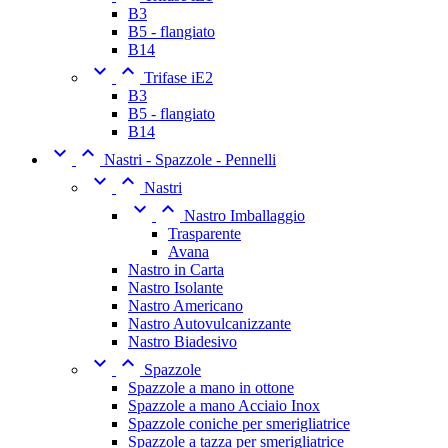
B3
B5 - flangiato
B14


Trifase iE2
B3
B5 - flangiato
B14


Nastri - Spazzole - Pennelli


Nastri


Nastro Imballaggio
Trasparente
Avana
Nastro in Carta
Nastro Isolante
Nastro Americano
Nastro Autovulcanizzante
Nastro Biadesivo


Spazzole
Spazzole a mano in ottone
Spazzole a mano Acciaio Inox
Spazzole coniche per smerigliatrice
Spazzole a tazza per smerigliatrice