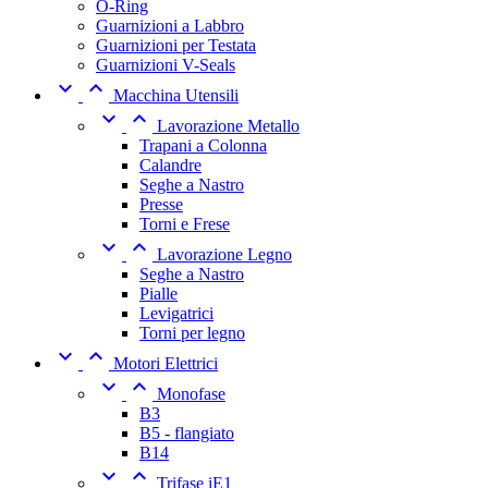
O-Ring
Guarnizioni a Labbro
Guarnizioni per Testata
Guarnizioni V-Seals


Macchina Utensili


Lavorazione Metallo
Trapani a Colonna
Calandre
Seghe a Nastro
Presse
Torni e Frese


Lavorazione Legno
Seghe a Nastro
Pialle
Levigatrici
Torni per legno


Motori Elettrici


Monofase
B3
B5 - flangiato
B14


Trifase iE1