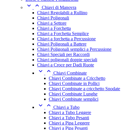


Chiavi di Manovra
Chiavi Regolabili a Rullino
Chiavi Poligonali
Chiavi a Settore
Chiavi a Forchetta
Chiavi a Forchetta Semplice
Chiavi a forchetta a Percussione
Chiavi Poligonali a Battere
Chiavi Poligonali semplici a Percussione
Chiavi Speciali per Raccordi
Chiavi poligonali doppie speciali
Chiavi a Croce per Dadi Ruote


Chiavi Combinate
Chiavi Combinate a Cricchetto
Chiavi Combinate in Pollici
Chiavi Combinate a cricchetto Snodate
Chiavi Combinate Lunghe
Chiavi Combinate semplici


Chiavi a Tubo
Chiavi a Tubo Leggere
Chiavi a Tubo Pesanti
Chiavi a Pipa Leggere
Chiavi a Pipa Pesanti