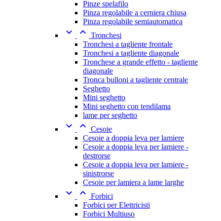
Pinze spelafilo
Pinza regolabile a cerniera chiusa
Pinza regolabile semiautomatica


Tronchesi
Tronchesi a tagliente frontale
Tronchesi a tagliente diagonale
Tronchese a grande effetto - tagliente
diagonale
Tronca bulloni a tagliente centrale
Seghetto
Mini seghetto
Mini seghetto con tendilama
lame per seghetto


Cesoie
Cesoie a doppia leva per lamiere
Cesoie a doppia leva per lamiere -
destrorse
Cesoie a doppia leva per lamiere -
sinistrorse
Cesoie per lamiera a lame larghe


Forbici
Forbici per Elettricisti
Forbici Multiuso