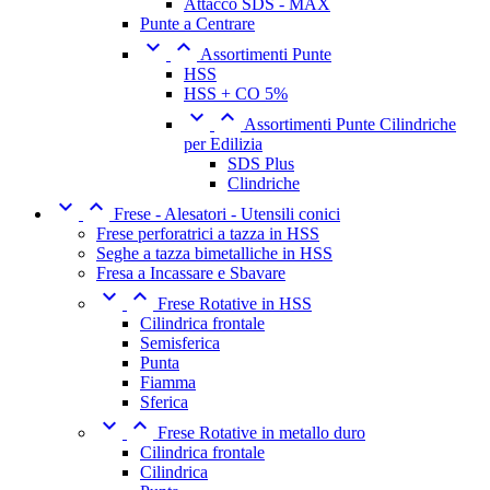
Attacco SDS - MAX
Punte a Centrare


Assortimenti Punte
HSS
HSS + CO 5%


Assortimenti Punte Cilindriche
per Edilizia
SDS Plus
Clindriche


Frese - Alesatori - Utensili conici
Frese perforatrici a tazza in HSS
Seghe a tazza bimetalliche in HSS
Fresa a Incassare e Sbavare


Frese Rotative in HSS
Cilindrica frontale
Semisferica
Punta
Fiamma
Sferica


Frese Rotative in metallo duro
Cilindrica frontale
Cilindrica