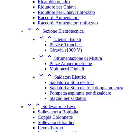
Ricambio quadro
Riduttore per Chiavi
Riduttore per Chiavi rinforzato
Raccordi Aumentatori
Raccordi Aumentatori rinforzato


Sezione Elettrotecnica


Utensili Isolati
Pinze e Tronchesi
Giraviti (1000 V)


Strumentazione di Misura
Pinze Amperometriche
Multimetri Digitali


Saldatori Elettrici
Saldatori a Stilo elettrici
Saldatori a Stilo elettrici doppia potenza
Pompetta aspirante per dissaldare
Stagno per saldatori


Sollevatori e Leve
Sollevatori a Bottiglia
Coppia Colonnette
Sollevatori Idraulici
Leve disarmo