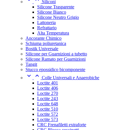
Siliconi
Silicone Trasparente
Silicone Bianco
Silicone Neutro Grigio
Lattoneria
Refrattario
Alta Temperatura
Ancorante Chimico
Schiuma poliuretanica
Bostik Universale
Silicone per Guarnizioni a tubetto
Silicone Ramato per Guarnizioni
Tangit
Stucco epossidico bicomponente


Colle Universali e Anaerobiche
Loctite 401
Loctite 406
Loctite 270
Loctite 243
Loctite 648
Loctite 510
Loctite 572
Loctite 573
CRC Frenafiletti extraforte
CRC Blocca cuscinetti