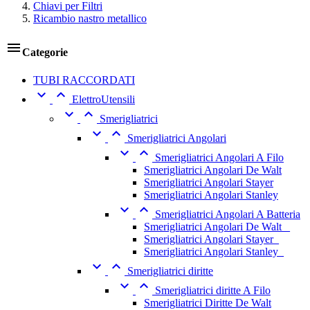
Chiavi per Filtri
Ricambio nastro metallico

Categorie
TUBI RACCORDATI


ElettroUtensili


Smerigliatrici


Smerigliatrici Angolari


Smerigliatrici Angolari A Filo
Smerigliatrici Angolari De Walt
Smerigliatrici Angolari Stayer
Smerigliatrici Angolari Stanley


Smerigliatrici Angolari A Batteria
Smerigliatrici Angolari De Walt _
Smerigliatrici Angolari Stayer_
Smerigliatrici Angolari Stanley_


Smerigliatrici diritte


Smerigliatrici diritte A Filo
Smerigliatrici Diritte De Walt