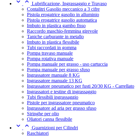


Lubrificazione, Ingrassaggio e Travaso
Contalitri Gasolio meccanico a 3 cifre
Pistola erogatrice gasolio in alluminio
Pistola erogatrice gasolio automatica
Imbuto in plastica gambo fisso
Raccordo maschio-femmina girevole
Taniche carburante in metallo
Imbuto in plastica flessibile
Tubi raccordati in gomma
Pompa travaso manuale
Pompa rotativa manuale
Pompa manuale per grasso - uso cartuccia
Pompa manuale per grasso sfuso
Ingrassatore manuale 8 KG
Ingrassatore manuale 13 KG
Ingrassatore pneumatico per fusti 20/30 KG - Carrellato
Ingrassatori e testine di ingrassaggio
Tubi flessibili ingrassaggio
Pistole per ingrassatore pneumatico
Ingrassatore ad aria per grasso sfuso
Siringhe per olio
Oliatori canna flessibile


Guarnizioni per Cilindri
Raschiatori