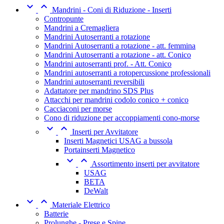


Mandrini - Coni di Riduzione - Inserti
Contropunte
Mandrini a Cremagliera
Mandrini Autoserranti a rotazione
Mandrini Autoserranti a rotazione - att. femmina
Mandrini Autoserranti a rotazione - att. Conico
Mandrini autoserranti prof. - Att. Conico
Mandrini autoserranti a rotopercussione professionali
Mandrini autoserranti reversibili
Adattatore per mandrino SDS Plus
Attacchi per mandrini codolo conico + conico
Cacciaconi per morse
Cono di riduzione per accoppiamenti cono-morse


Inserti per Avvitatore
Inserti Magnetici USAG a bussola
Portainserti Magnetico


Assortimento inserti per avvitatore
USAG
BETA
DeWalt


Materiale Elettrico
Batterie
Prolunghe - Prese e Spine