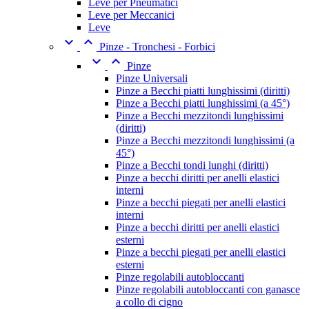
Leve per Pneumatici
Leve per Meccanici
Leve


Pinze - Tronchesi - Forbici


Pinze
Pinze Universali
Pinze a Becchi piatti lunghissimi (diritti)
Pinze a Becchi piatti lunghissimi (a 45°)
Pinze a Becchi mezzitondi lunghissimi
(diritti)
Pinze a Becchi mezzitondi lunghissimi (a
45°)
Pinze a Becchi tondi lunghi (diritti)
Pinze a becchi diritti per anelli elastici
interni
Pinze a becchi piegati per anelli elastici
interni
Pinze a becchi diritti per anelli elastici
esterni
Pinze a becchi piegati per anelli elastici
esterni
Pinze regolabili autobloccanti
Pinze regolabili autobloccanti con ganasce
a collo di cigno