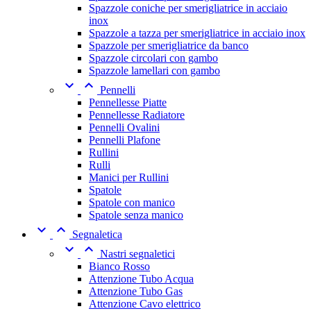
Spazzole coniche per smerigliatrice in acciaio
inox
Spazzole a tazza per smerigliatrice in acciaio inox
Spazzole per smerigliatrice da banco
Spazzole circolari con gambo
Spazzole lamellari con gambo


Pennelli
Pennellesse Piatte
Pennellesse Radiatore
Pennelli Ovalini
Pennelli Plafone
Rullini
Rulli
Manici per Rullini
Spatole
Spatole con manico
Spatole senza manico


Segnaletica


Nastri segnaletici
Bianco Rosso
Attenzione Tubo Acqua
Attenzione Tubo Gas
Attenzione Cavo elettrico