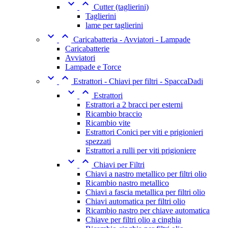


Cutter (taglierini)
Taglierini
lame per taglierini


Caricabatteria - Avviatori - Lampade
Caricabatterie
Avviatori
Lampade e Torce


Estrattori - Chiavi per filtri - SpaccaDadi


Estrattori
Estrattori a 2 bracci per esterni
Ricambio braccio
Ricambio vite
Estrattori Conici per viti e prigionieri
spezzati
Estrattori a rulli per viti prigioniere


Chiavi per Filtri
Chiavi a nastro metallico per filtri olio
Ricambio nastro metallico
Chiavi a fascia metallica per filtri olio
Chiavi automatica per filtri olio
Ricambio nastro per chiave automatica
Chiave per filtri olio a cinghia