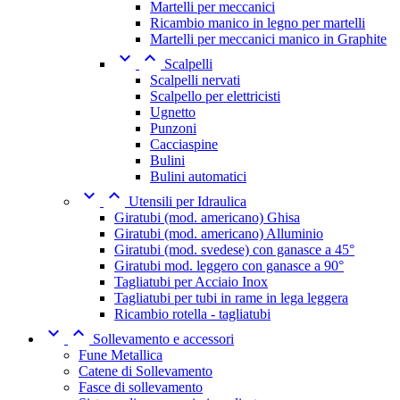
Martelli per meccanici
Ricambio manico in legno per martelli
Martelli per meccanici manico in Graphite


Scalpelli
Scalpelli nervati
Scalpello per elettricisti
Ugnetto
Punzoni
Cacciaspine
Bulini
Bulini automatici


Utensili per Idraulica
Giratubi (mod. americano) Ghisa
Giratubi (mod. americano) Alluminio
Giratubi (mod. svedese) con ganasce a 45°
Giratubi mod. leggero con ganasce a 90°
Tagliatubi per Acciaio Inox
Tagliatubi per tubi in rame in lega leggera
Ricambio rotella - tagliatubi


Sollevamento e accessori
Fune Metallica
Catene di Sollevamento
Fasce di sollevamento