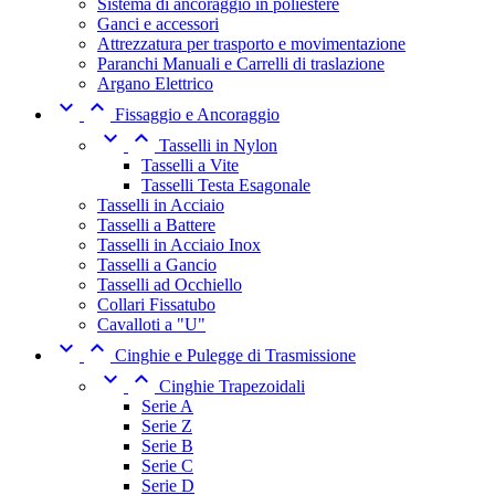
Sistema di ancoraggio in poliestere
Ganci e accessori
Attrezzatura per trasporto e movimentazione
Paranchi Manuali e Carrelli di traslazione
Argano Elettrico


Fissaggio e Ancoraggio


Tasselli in Nylon
Tasselli a Vite
Tasselli Testa Esagonale
Tasselli in Acciaio
Tasselli a Battere
Tasselli in Acciaio Inox
Tasselli a Gancio
Tasselli ad Occhiello
Collari Fissatubo
Cavalloti a "U"


Cinghie e Pulegge di Trasmissione


Cinghie Trapezoidali
Serie A
Serie Z
Serie B
Serie C
Serie D