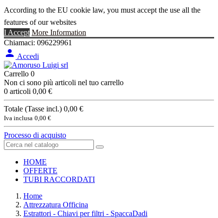
According to the EU cookie law, you must accept the use all the
features of our websites
I Accept
More Information
Chiamaci:
096229961

Accedi
Carrello
0
Non ci sono più articoli nel tuo carrello
0 articoli
0,00 €
Totale (Tasse incl.)
0,00 €
Iva inclusa
0,00 €
Processo di acquisto
HOME
OFFERTE
TUBI RACCORDATI
Home
Attrezzatura Officina
Estrattori - Chiavi per filtri - SpaccaDadi