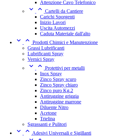
Attenzione Cavo Telefonico


Cartelli da Cantiere
Carichi Sporgenti
Inizio Lavori
Uscita Automezzi
Caduta Materiale dall'alto


Prodotti Chimici e Manutenzione
Grassi Lubrificanti
Lubrificanti Spray
Vernici Spray


Protettivi per metalli
Inox Spray
Zinco Spray scuro
Zinco Spray chiaro
Zinco puro Kg.2
Antiruggine griggia
Antiruggine marrone
Diluente Nitro
Acetone
Trielina
Sgrassanti e Pulitori


Adesivi Universali e Sigillanti

