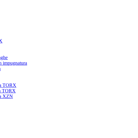
RX
unghe
on impugnatura
a
nta TORX
nta TORX
nta XZN