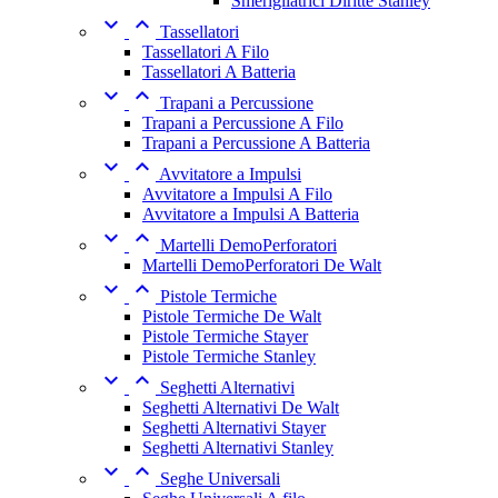
Smerigliatrici Diritte Stanley


Tassellatori
Tassellatori A Filo
Tassellatori A Batteria


Trapani a Percussione
Trapani a Percussione A Filo
Trapani a Percussione A Batteria


Avvitatore a Impulsi
Avvitatore a Impulsi A Filo
Avvitatore a Impulsi A Batteria


Martelli DemoPerforatori
Martelli DemoPerforatori De Walt


Pistole Termiche
Pistole Termiche De Walt
Pistole Termiche Stayer
Pistole Termiche Stanley


Seghetti Alternativi
Seghetti Alternativi De Walt
Seghetti Alternativi Stayer
Seghetti Alternativi Stanley


Seghe Universali