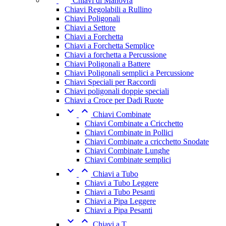
Chiavi di Manovra
Chiavi Regolabili a Rullino
Chiavi Poligonali
Chiavi a Settore
Chiavi a Forchetta
Chiavi a Forchetta Semplice
Chiavi a forchetta a Percussione
Chiavi Poligonali a Battere
Chiavi Poligonali semplici a Percussione
Chiavi Speciali per Raccordi
Chiavi poligonali doppie speciali
Chiavi a Croce per Dadi Ruote


Chiavi Combinate
Chiavi Combinate a Cricchetto
Chiavi Combinate in Pollici
Chiavi Combinate a cricchetto Snodate
Chiavi Combinate Lunghe
Chiavi Combinate semplici


Chiavi a Tubo
Chiavi a Tubo Leggere
Chiavi a Tubo Pesanti
Chiavi a Pipa Leggere
Chiavi a Pipa Pesanti


Chiavi a T