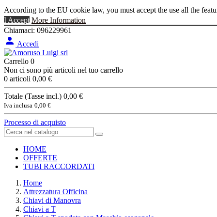
According to the EU cookie law, you must accept the use all the featu
I Accept
More Information
Chiamaci:
096229961

Accedi
Carrello
0
Non ci sono più articoli nel tuo carrello
0 articoli
0,00 €
Totale (Tasse incl.)
0,00 €
Iva inclusa
0,00 €
Processo di acquisto
HOME
OFFERTE
TUBI RACCORDATI
Home
Attrezzatura Officina
Chiavi di Manovra
Chiavi a T