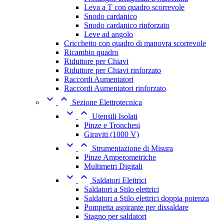
Leva a T con quadro scorrevole
Snodo cardanico
Snodo cardanico rinforzato
Leve ad angolo
Cricchetto con quadro di manovra scorrevole
Ricambio quadro
Riduttore per Chiavi
Riduttore per Chiavi rinforzato
Raccordi Aumentatori
Raccordi Aumentatori rinforzato


Sezione Elettrotecnica


Utensili Isolati
Pinze e Tronchesi
Giraviti (1000 V)


Strumentazione di Misura
Pinze Amperometriche
Multimetri Digitali


Saldatori Elettrici
Saldatori a Stilo elettrici
Saldatori a Stilo elettrici doppia potenza
Pompetta aspirante per dissaldare
Stagno per saldatori