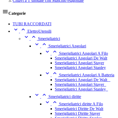
Chiavi a T snodate con Maschio esagonale

Categorie
TUBI RACCORDATI


ElettroUtensili


Smerigliatrici


Smerigliatrici Angolari


Smerigliatrici Angolari A Filo
Smerigliatrici Angolari De Walt
Smerigliatrici Angolari Stayer
Smerigliatrici Angolari Stanley


Smerigliatrici Angolari A Batteria
Smerigliatrici Angolari De Walt _
Smerigliatrici Angolari Stayer_
Smerigliatrici Angolari Stanley_


Smerigliatrici diritte


Smerigliatrici diritte A Filo
Smerigliatrici Diritte De Walt
Smerigliatrici Diritte Stayer