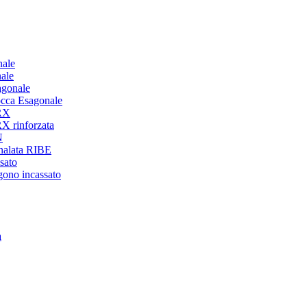
nale
ale
agonale
occa Esagonale
ORX
X rinforzata
N
analata RIBE
sato
gono incassato
a