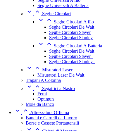
Seghe Universali A filo
Seghe Universali A Batteria


Seghe Circolari


Seghe Circolari A filo
Seghe Circolari De Walt
Seghe Circolari Stayer
Seghe Circolari Stanley


Seghe Circolari A Batteria
Seghe Circolari De Walt_
Seghe Circolari Stayer_
Seghe Circolari Stanley_


Misuratori Laser
Misuratori Laser De Walt
Trapani A Colonna


Segatrici a Nastro
Femi
Optimun
Mole da Banco


Attrezzatura Officina
Banchi e Carrelli da Lavoro
Borse e Cassete Portautensili

