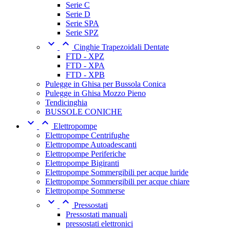
Serie C
Serie D
Serie SPA
Serie SPZ


Cinghie Trapezoidali Dentate
FTD - XPZ
FTD - XPA
FTD - XPB
Pulegge in Ghisa per Bussola Conica
Pulegge in Ghisa Mozzo Pieno
Tendicinghia
BUSSOLE CONICHE


Elettropompe
Elettropompe Centrifughe
Elettropompe Autoadescanti
Elettropompe Periferiche
Elettropompe Bigiranti
Elettropompe Sommergibili per acque luride
Elettropompe Sommergibili per acque chiare
Elettropompe Sommerse


Pressostati
Pressostati manuali
pressostati elettronici