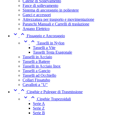
Catene di Sollevamento
Fasce di sollevamento
Sistema di ancoraggio in poliestere
Ganci e accessori
Attrezzatura per trasporto e movimentazione
Paranchi Manuali e Carrelli di traslazione
Argano Elettrico


Fissaggio e Ancoraggio


Tasselli in Nylon
Tasselli a Vite
Tasselli Testa Esagonale
Tasselli in Acciaio
Tasselli a Battere
Tasselli in Acciaio Inox
Tasselli a Gancio
Tasselli ad Occhiello
Collari Fissatubo
Cavalloti a "U"


Cinghie e Pulegge di Trasmissione


Cinghie Trapezoidali
Serie A
Serie Z
Serie B