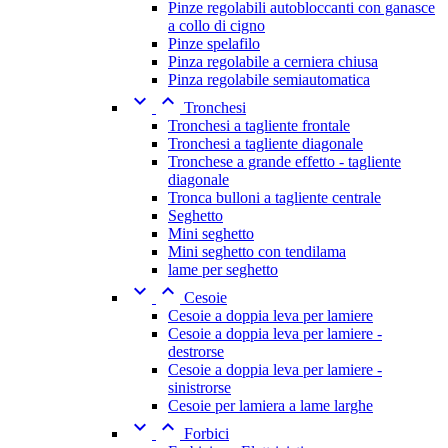
Pinze regolabili autobloccanti con ganasce
a collo di cigno
Pinze spelafilo
Pinza regolabile a cerniera chiusa
Pinza regolabile semiautomatica


Tronchesi
Tronchesi a tagliente frontale
Tronchesi a tagliente diagonale
Tronchese a grande effetto - tagliente
diagonale
Tronca bulloni a tagliente centrale
Seghetto
Mini seghetto
Mini seghetto con tendilama
lame per seghetto


Cesoie
Cesoie a doppia leva per lamiere
Cesoie a doppia leva per lamiere -
destrorse
Cesoie a doppia leva per lamiere -
sinistrorse
Cesoie per lamiera a lame larghe


Forbici