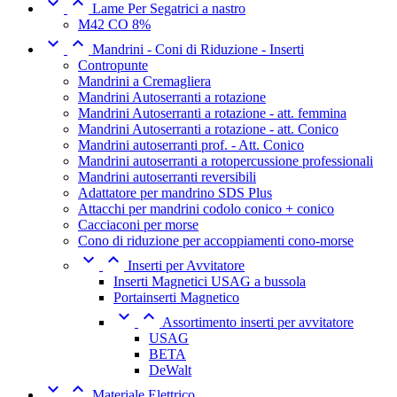


Lame Per Segatrici a nastro
M42 CO 8%


Mandrini - Coni di Riduzione - Inserti
Contropunte
Mandrini a Cremagliera
Mandrini Autoserranti a rotazione
Mandrini Autoserranti a rotazione - att. femmina
Mandrini Autoserranti a rotazione - att. Conico
Mandrini autoserranti prof. - Att. Conico
Mandrini autoserranti a rotopercussione professionali
Mandrini autoserranti reversibili
Adattatore per mandrino SDS Plus
Attacchi per mandrini codolo conico + conico
Cacciaconi per morse
Cono di riduzione per accoppiamenti cono-morse


Inserti per Avvitatore
Inserti Magnetici USAG a bussola
Portainserti Magnetico


Assortimento inserti per avvitatore
USAG
BETA
DeWalt


Materiale Elettrico