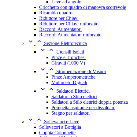
Leve ad angolo
Cricchetto con quadro di manovra scorrevole
Ricambio quadro
Riduttore per Chiavi
Riduttore per Chiavi rinforzato
Raccordi Aumentatori
Raccordi Aumentatori rinforzato


Sezione Elettrotecnica


Utensili Isolati
Pinze e Tronchesi
Giraviti (1000 V)


Strumentazione di Misura
Pinze Amperometriche
Multimetri Digitali


Saldatori Elettrici
Saldatori a Stilo elettrici
Saldatori a Stilo elettrici doppia potenza
Pompetta aspirante per dissaldare
Stagno per saldatori


Sollevatori e Leve
Sollevatori a Bottiglia
Coppia Colonnette