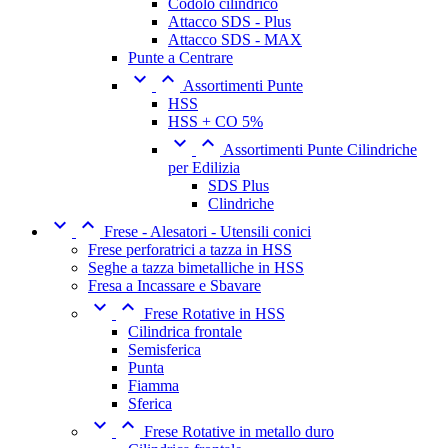
Codolo cilindrico
Attacco SDS - Plus
Attacco SDS - MAX
Punte a Centrare


Assortimenti Punte
HSS
HSS + CO 5%


Assortimenti Punte Cilindriche
per Edilizia
SDS Plus
Clindriche


Frese - Alesatori - Utensili conici
Frese perforatrici a tazza in HSS
Seghe a tazza bimetalliche in HSS
Fresa a Incassare e Sbavare


Frese Rotative in HSS
Cilindrica frontale
Semisferica
Punta
Fiamma
Sferica


Frese Rotative in metallo duro