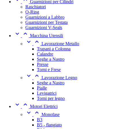
Guarnizioni per Cilindri
Raschiatori
O-Ring
Guarnizioni a Labbro
Guarnizioni per Testata
Guarnizioni V-Seals


Macchina Utensili


Lavorazione Metallo
Trapani a Colonna
Calandre
Seghe a Nastro
Presse
Torni e Frese


Lavorazione Legno
Seghe a Nastro
Pialle
Levigatrici
Torni per legno


Motori Elettrici


Monofase
B3
B5 - flangiato