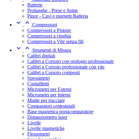
Batterie
Prolunghe - Prese e Spine
Pinze - Cavi e morsetti Batteria


Compressori
Compressori a Pistone
Compressori a cinghia
Compressori a Vite senza fili


Strumenti di Misura
Calibri digitali
Calibri a Corsoio con orologio professionale
Calibri a Corsoio professionale con vite
Calibri a Corsoio composti
Spessimetri
Contafiletti
Micrometri per Esterni
Micrometri per Interni
Matite per tracciare
Comparatori centesimali
Base magnetica portacomparatore
Distanziometro laser
Livelle
Livelle magnetiche
Flessometri