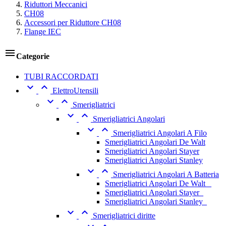
Riduttori Meccanici
CH08
Accessori per Riduttore CH08
Flange IEC

Categorie
TUBI RACCORDATI


ElettroUtensili


Smerigliatrici


Smerigliatrici Angolari


Smerigliatrici Angolari A Filo
Smerigliatrici Angolari De Walt
Smerigliatrici Angolari Stayer
Smerigliatrici Angolari Stanley


Smerigliatrici Angolari A Batteria
Smerigliatrici Angolari De Walt _
Smerigliatrici Angolari Stayer_
Smerigliatrici Angolari Stanley_


Smerigliatrici diritte