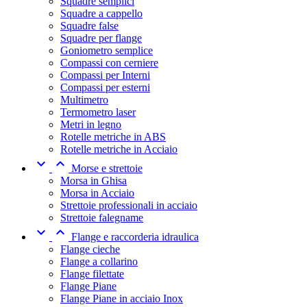
Squadre semplici
Squadre a cappello
Squadre false
Squadre per flange
Goniometro semplice
Compassi con cerniere
Compassi per Interni
Compassi per esterni
Multimetro
Termometro laser
Metri in legno
Rotelle metriche in ABS
Rotelle metriche in Acciaio


Morse e strettoie
Morsa in Ghisa
Morsa in Acciaio
Strettoie professionali in acciaio
Strettoie falegname


Flange e raccorderia idraulica
Flange cieche
Flange a collarino
Flange filettate
Flange Piane
Flange Piane in acciaio Inox