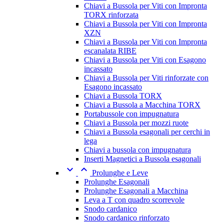
Chiavi a Bussola per Viti con Impronta
TORX rinforzata
Chiavi a Bussola per Viti con Impronta
XZN
Chiavi a Bussola per Viti con Impronta
escanalata RIBE
Chiavi a Bussola per Viti con Esagono
incassato
Chiavi a Bussola per Viti rinforzate con
Esagono incassato
Chiavi a Bussola TORX
Chiavi a Bussola a Macchina TORX
Portabussole con impugnatura
Chiavi a Bussola per mozzi ruote
Chiavi a Bussola esagonali per cerchi in
lega
Chiavi a bussola con impugnatura
Inserti Magnetici a Bussola esagonali


Prolunghe e Leve
Prolunghe Esagonali
Prolunghe Esagonali a Macchina
Leva a T con quadro scorrevole
Snodo cardanico
Snodo cardanico rinforzato