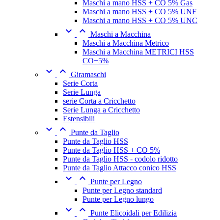
Maschi a mano HSS + CO 5% Gas
Maschi a mano HSS + CO 5% UNF
Maschi a mano HSS + CO 5% UNC


Maschi a Macchina
Maschi a Macchina Metrico
Maschi a Macchina METRICI HSS
CO+5%


Giramaschi
Serie Corta
Serie Lunga
serie Corta a Cricchetto
Serie Lunga a Cricchetto
Estensibili


Punte da Taglio
Punte da Taglio HSS
Punte da Taglio HSS + CO 5%
Punte da Taglio HSS - codolo ridotto
Punte da Taglio Attacco conico HSS


Punte per Legno
Punte per Legno standard
Punte per Legno lungo


Punte Elicoidali per Edilizia