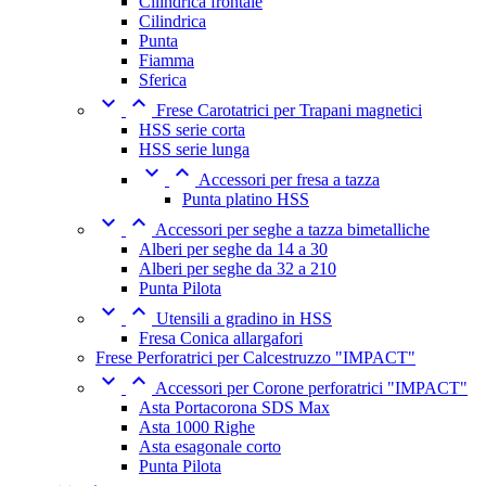
Cilindrica frontale
Cilindrica
Punta
Fiamma
Sferica


Frese Carotatrici per Trapani magnetici
HSS serie corta
HSS serie lunga


Accessori per fresa a tazza
Punta platino HSS


Accessori per seghe a tazza bimetalliche
Alberi per seghe da 14 a 30
Alberi per seghe da 32 a 210
Punta Pilota


Utensili a gradino in HSS
Fresa Conica allargafori
Frese Perforatrici per Calcestruzzo "IMPACT"


Accessori per Corone perforatrici "IMPACT"
Asta Portacorona SDS Max
Asta 1000 Righe
Asta esagonale corto
Punta Pilota