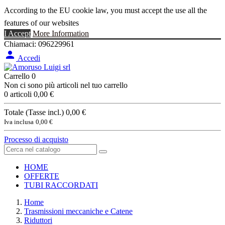
According to the EU cookie law, you must accept the use all the
features of our websites
I Accept
More Information
Chiamaci:
096229961

Accedi
Carrello
0
Non ci sono più articoli nel tuo carrello
0 articoli
0,00 €
Totale (Tasse incl.)
0,00 €
Iva inclusa
0,00 €
Processo di acquisto
HOME
OFFERTE
TUBI RACCORDATI
Home
Trasmissioni meccaniche e Catene
Riduttori