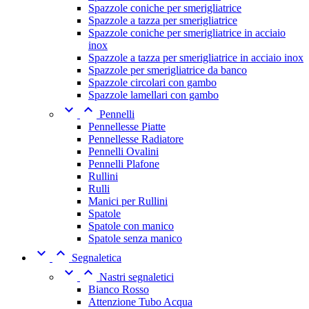
Spazzole coniche per smerigliatrice
Spazzole a tazza per smerigliatrice
Spazzole coniche per smerigliatrice in acciaio
inox
Spazzole a tazza per smerigliatrice in acciaio inox
Spazzole per smerigliatrice da banco
Spazzole circolari con gambo
Spazzole lamellari con gambo


Pennelli
Pennellesse Piatte
Pennellesse Radiatore
Pennelli Ovalini
Pennelli Plafone
Rullini
Rulli
Manici per Rullini
Spatole
Spatole con manico
Spatole senza manico


Segnaletica


Nastri segnaletici
Bianco Rosso
Attenzione Tubo Acqua