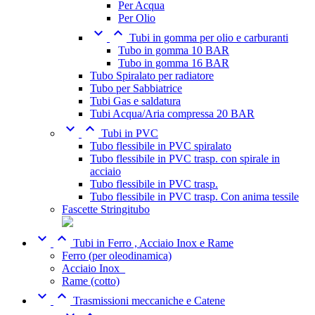
Per Acqua
Per Olio


Tubi in gomma per olio e carburanti
Tubo in gomma 10 BAR
Tubo in gomma 16 BAR
Tubo Spiralato per radiatore
Tubo per Sabbiatrice
Tubi Gas e saldatura
Tubi Acqua/Aria compressa 20 BAR


Tubi in PVC
Tubo flessibile in PVC spiralato
Tubo flessibile in PVC trasp. con spirale in
acciaio
Tubo flessibile in PVC trasp.
Tubo flessibile in PVC trasp. Con anima tessile
Fascette Stringitubo


Tubi in Ferro , Acciaio Inox e Rame
Ferro (per oleodinamica)
Acciaio Inox_
Rame (cotto)


Trasmissioni meccaniche e Catene