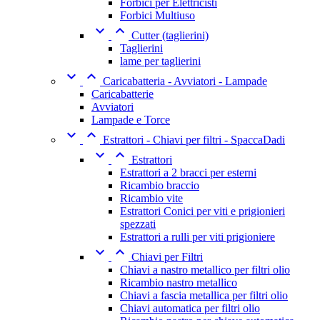
Forbici per Elettricisti
Forbici Multiuso


Cutter (taglierini)
Taglierini
lame per taglierini


Caricabatteria - Avviatori - Lampade
Caricabatterie
Avviatori
Lampade e Torce


Estrattori - Chiavi per filtri - SpaccaDadi


Estrattori
Estrattori a 2 bracci per esterni
Ricambio braccio
Ricambio vite
Estrattori Conici per viti e prigionieri
spezzati
Estrattori a rulli per viti prigioniere


Chiavi per Filtri
Chiavi a nastro metallico per filtri olio
Ricambio nastro metallico
Chiavi a fascia metallica per filtri olio
Chiavi automatica per filtri olio