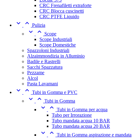
CRC Frenafiletti extraforte
CRC Blocca cuscinetti
CRC PTFE Liquido


Pulizia


Scope
Scope Industriali
Scope Domestiche
Spazzoloni Industriali
Alzaimmondizia in Alluminio
Badile e Rastrelli
Sacchi Spazzatura
Pezzame
Alcol
Pasta Lavamani


Tubi in Gomma e PVC


Tubi in Gomma


Tubi in Gomma per acqua
Tubo per Irrorazione
Tubo mandata acqua 10 BAR
Tubo mandata acqua 20 BAR


Tubi in Gomma aspirazione e mandata