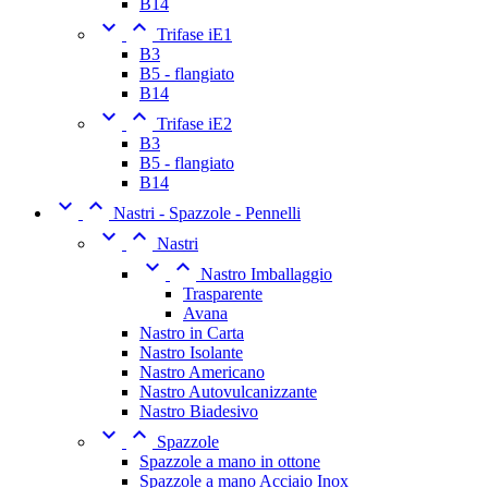
B14


Trifase iE1
B3
B5 - flangiato
B14


Trifase iE2
B3
B5 - flangiato
B14


Nastri - Spazzole - Pennelli


Nastri


Nastro Imballaggio
Trasparente
Avana
Nastro in Carta
Nastro Isolante
Nastro Americano
Nastro Autovulcanizzante
Nastro Biadesivo


Spazzole
Spazzole a mano in ottone
Spazzole a mano Acciaio Inox