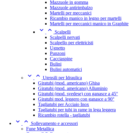
Mazzuole in gomma
Mazzuole antirimbalzo
Martelli per meccanici
Ricambio manico in legno per martelli
Martelli per meccanici manico in Graphite


Scalpelli
Scalpelli nervati
Scalpello per elettricisti
Ugnetto
Punzoni
Cacciaspine
Bulini
Bulini automatici


Utensili per Idraulica
Giratubi (mod. americano) Ghisa
Giratubi (mod. americano) Alluminio
Giratubi (mod. svedese) con ganasce a 45°
Giratubi mod. leggero con ganasce a 90°
Tagliatubi per Acciaio Inox
Tagliatubi per tubi in rame in lega leggera
Ricambio rotella - tagliatubi


Sollevamento e accessori
Fune Metallica