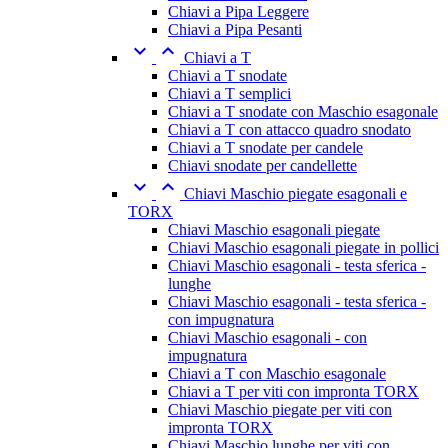
Chiavi a Pipa Leggere
Chiavi a Pipa Pesanti


Chiavi a T
Chiavi a T snodate
Chiavi a T semplici
Chiavi a T snodate con Maschio esagonale
Chiavi a T con attacco quadro snodato
Chiavi a T snodate per candele
Chiavi snodate per candellette


Chiavi Maschio piegate esagonali e
TORX
Chiavi Maschio esagonali piegate
Chiavi Maschio esagonali piegate in pollici
Chiavi Maschio esagonali - testa sferica -
lunghe
Chiavi Maschio esagonali - testa sferica -
con impugnatura
Chiavi Maschio esagonali - con
impugnatura
Chiavi a T con Maschio esagonale
Chiavi a T per viti con impronta TORX
Chiavi Maschio piegate per viti con
impronta TORX
Chiavi Maschio lunghe per viti con