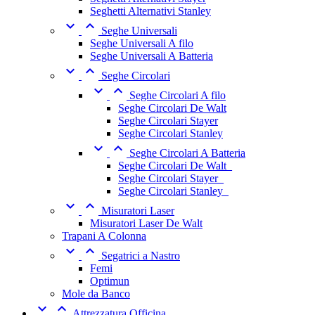
Seghetti Alternativi Stanley


Seghe Universali
Seghe Universali A filo
Seghe Universali A Batteria


Seghe Circolari


Seghe Circolari A filo
Seghe Circolari De Walt
Seghe Circolari Stayer
Seghe Circolari Stanley


Seghe Circolari A Batteria
Seghe Circolari De Walt_
Seghe Circolari Stayer_
Seghe Circolari Stanley_


Misuratori Laser
Misuratori Laser De Walt
Trapani A Colonna


Segatrici a Nastro
Femi
Optimun
Mole da Banco


Attrezzatura Officina