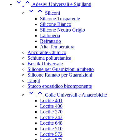


Adesivi Universali e Sigillanti


Siliconi
Silicone Trasparente
Silicone Bianco
Silicone Neutro Grigio
Lattoneria
Refrattario
Alta Temperatura
Ancorante Chimico
Schiuma poliuretanica
Bostik Universale
Silicone per Guarnizioni a tubetto
Silicone Ramato per Guarnizioni
Tangit
Stucco epossidico bicomponente


Colle Universali e Anaerobiche
Loctite 401
Loctite 406
Loctite 270
Loctite 243
Loctite 648
Loctite 510
Loctite 572
Loctite 573