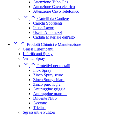
Attenzione Tubo Gas
Attenzione Cavo elettrico
Attenzione Cavo Telefonico


Cartelli da Cantiere
Carichi Sporgenti
Inizio Lavori
Uscita Automezzi
Caduta Materiale dall'alto


Prodotti Chimici e Manutenzione
Grassi Lubrificanti
Lubrificanti Spray
Vernici Spray


Protettivi per metalli
Inox Spray
Zinco Spray scuro
Zinco Spray chiaro
Zinco puro Kg.2
Antiruggine griggia
Antiruggine marrone
Diluente Nitro
Acetone
Trielina
Sgrassanti e Pulitori