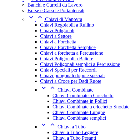
Banchi e Carrelli da Lavoro
Borse e Cassete Portautensili


Chiavi di Manovra
Chiavi Regolabili a Rullino
Chiavi Poligonali
Chiavi a Settore
Chiavi a Forchetta
Chiavi a Forchetta Semplice
Chiavi a forchetta a Percussione
Chiavi Poligonali a Battere
Chiavi Poligonali semplici a Percussione
Chiavi Speciali per Raccordi
Chiavi poligonali doppie speciali
Chiavi a Croce per Dadi Ruote


Chiavi Combinate
Chiavi Combinate a Cricchetto
Chiavi Combinate in Pollici
Chiavi Combinate a cricchetto Snodate
Chiavi Combinate Lunghe
Chiavi Combinate semplici


Chiavi a Tubo
Chiavi a Tubo Leggere
Chiavi a Tubo Pesanti