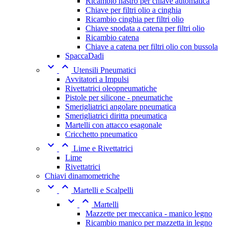
Ricambio nastro per chiave automatica
Chiave per filtri olio a cinghia
Ricambio cinghia per filtri olio
Chiave snodata a catena per filtri olio
Ricambio catena
Chiave a catena per filtri olio con bussola
SpaccaDadi


Utensili Pneumatici
Avvitatori a Impulsi
Rivettatrici oleopneumatiche
Pistole per silicone - pneumatiche
Smerigliatrici angolare pneumatica
Smerigliatrici diritta pneumatica
Martelli con attacco esagonale
Cricchetto pneumatico


Lime e Rivettatrici
Lime
Rivettatrici
Chiavi dinamometriche


Martelli e Scalpelli


Martelli
Mazzette per meccanica - manico legno
Ricambio manico per mazzetta in legno