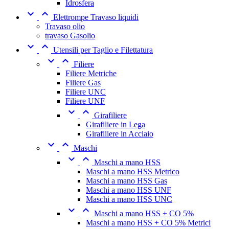
Idrosfera


Elettrompe Travaso liquidi
Travaso olio
travaso Gasolio


Utensili per Taglio e Filettatura


Filiere
Filiere Metriche
Filiere Gas
Filiere UNC
Filiere UNF


Girafiliere
Girafiliere in Lega
Girafiliere in Acciaio


Maschi


Maschi a mano HSS
Maschi a mano HSS Metrico
Maschi a mano HSS Gas
Maschi a mano HSS UNF
Maschi a mano HSS UNC


Maschi a mano HSS + CO 5%
Maschi a mano HSS + CO 5% Metrici