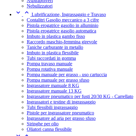
Aspirapolveri
Nebulizzatori


Lubrificazione, Ingrassaggio e Travaso
Contalitri Gasolio meccanico a 3 cifre
Pistola erogatrice gasolio in alluminio
Pistola erogatrice gasolio automatica
Imbuto in plastica gambo fisso
Raccordo maschio-femmina girevole
Taniche carburante in metallo
Imbuto in plastica flessibile
Tubi raccordati in gomma
Pompa travaso manuale
Pompa rotativa manuale
Pompa manuale per grasso - uso cartuccia
Pompa manuale per grasso sfuso
Ingrassatore manuale 8 KG
Ingrassatore manuale 13 KG
Ingrassatore pneumatico per fusti 20/30 KG - Carrellato
Ingrassatori e testine di ingrassaggio
Tubi flessibili ingrassaggio
Pistole per ingrassatore pneumatico
Ingrassatore ad aria per grasso sfuso
Siringhe per olio
Oliatori canna flessibile

