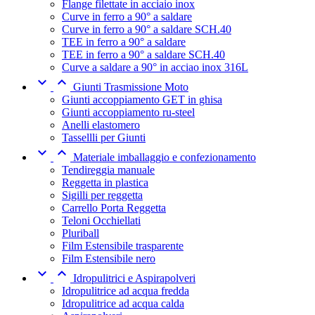
Flange filettate in acciaio inox
Curve in ferro a 90° a saldare
Curve in ferro a 90° a saldare SCH.40
TEE in ferro a 90° a saldare
TEE in ferro a 90° a saldare SCH.40
Curve a saldare a 90° in acciao inox 316L


Giunti Trasmissione Moto
Giunti accoppiamento GET in ghisa
Giunti accoppiamento ru-steel
Anelli elastomero
Tassellli per Giunti


Materiale imballaggio e confezionamento
Tendireggia manuale
Reggetta in plastica
Sigilli per reggetta
Carrello Porta Reggetta
Teloni Occhiellati
Pluriball
Film Estensibile trasparente
Film Estensibile nero


Idropulitrici e Aspirapolveri
Idropulitrice ad acqua fredda
Idropulitrice ad acqua calda