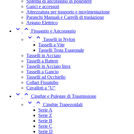
Sistema di ancoraggio in poliestere
Ganci e accessori
Attrezzatura per trasporto e movimentazione
Paranchi Manuali e Carrelli di traslazione
Argano Elettrico


Fissaggio e Ancoraggio


Tasselli in Nylon
Tasselli a Vite
Tasselli Testa Esagonale
Tasselli in Acciaio
Tasselli a Battere
Tasselli in Acciaio Inox
Tasselli a Gancio
Tasselli ad Occhiello
Collari Fissatubo
Cavalloti a "U"


Cinghie e Pulegge di Trasmissione


Cinghie Trapezoidali
Serie A
Serie Z
Serie B
Serie C
Serie D