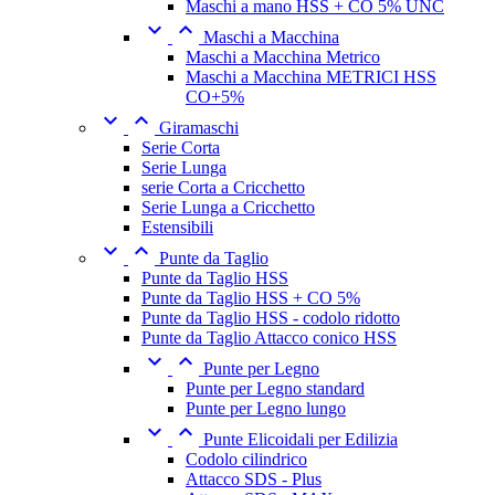
Maschi a mano HSS + CO 5% UNC


Maschi a Macchina
Maschi a Macchina Metrico
Maschi a Macchina METRICI HSS
CO+5%


Giramaschi
Serie Corta
Serie Lunga
serie Corta a Cricchetto
Serie Lunga a Cricchetto
Estensibili


Punte da Taglio
Punte da Taglio HSS
Punte da Taglio HSS + CO 5%
Punte da Taglio HSS - codolo ridotto
Punte da Taglio Attacco conico HSS


Punte per Legno
Punte per Legno standard
Punte per Legno lungo


Punte Elicoidali per Edilizia
Codolo cilindrico
Attacco SDS - Plus