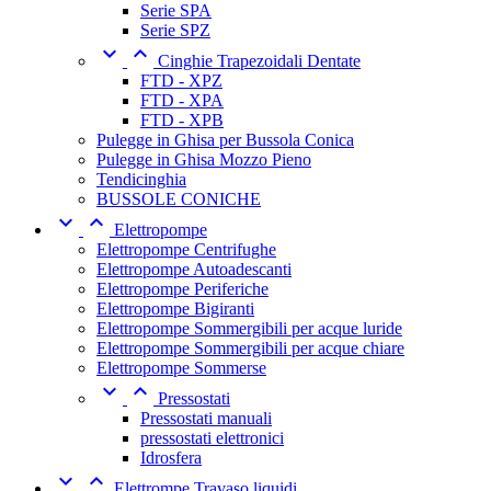
Serie SPA
Serie SPZ


Cinghie Trapezoidali Dentate
FTD - XPZ
FTD - XPA
FTD - XPB
Pulegge in Ghisa per Bussola Conica
Pulegge in Ghisa Mozzo Pieno
Tendicinghia
BUSSOLE CONICHE


Elettropompe
Elettropompe Centrifughe
Elettropompe Autoadescanti
Elettropompe Periferiche
Elettropompe Bigiranti
Elettropompe Sommergibili per acque luride
Elettropompe Sommergibili per acque chiare
Elettropompe Sommerse


Pressostati
Pressostati manuali
pressostati elettronici
Idrosfera


Elettrompe Travaso liquidi