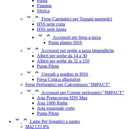
Punta
Fiamma
Sferica


Frese Carotatrici per Trapani magnetici
HSS serie corta
HSS serie lunga


Accessori per fresa a tazza
Punta platino HSS


Accessori per seghe a tazza bimetalliche
Alberi per seghe da 14 a 30
Alberi per seghe da 32 a 210
Punta Pilota


Utensili a gradino in HSS
Fresa Conica allargafori
Frese Perforatrici per Calcestruzzo "IMPACT"


Accessori per Corone perforatrici "IMPACT"
Asta Portacorona SDS Max
Asta 1000 Righe
Asta esagonale corto
Punta Pilota


Lame Per Segatrici a nastro
M42 CO 8%