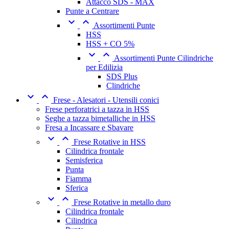
Attacco SDS - MAX
Punte a Centrare


Assortimenti Punte
HSS
HSS + CO 5%


Assortimenti Punte Cilindriche
per Edilizia
SDS Plus
Clindriche


Frese - Alesatori - Utensili conici
Frese perforatrici a tazza in HSS
Seghe a tazza bimetalliche in HSS
Fresa a Incassare e Sbavare


Frese Rotative in HSS
Cilindrica frontale
Semisferica
Punta
Fiamma
Sferica


Frese Rotative in metallo duro
Cilindrica frontale
Cilindrica