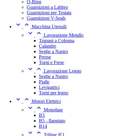
O-Ring
Guarnizioni a Labbro
Guarnizioni per Testata
Guarnizioni V-Seals


Macchina Utensili


Lavorazione Metallo
Trapani a Colonna
Calandre
Seghe a Nastro
Presse
Torni e Frese


Lavorazione Legno
Seghe a Nastro
Pialle
Levigatrici
Torni per legno


Motori Elettrici


Monofase
B3
B5 - flangiato
B14


Trifase iE1