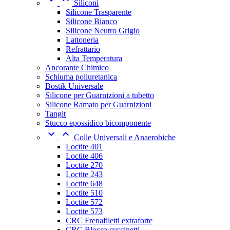
Siliconi
Silicone Trasparente
Silicone Bianco
Silicone Neutro Grigio
Lattoneria
Refrattario
Alta Temperatura
Ancorante Chimico
Schiuma poliuretanica
Bostik Universale
Silicone per Guarnizioni a tubetto
Silicone Ramato per Guarnizioni
Tangit
Stucco epossidico bicomponente


Colle Universali e Anaerobiche
Loctite 401
Loctite 406
Loctite 270
Loctite 243
Loctite 648
Loctite 510
Loctite 572
Loctite 573
CRC Frenafiletti extraforte
CRC Blocca cuscinetti