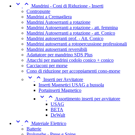


Mandrini - Coni di Riduzione - Inserti
Contropunte
Mandrini a Cremagliera
Mandrini Autoserranti a rotazione
Mandrini Autoserranti a rotazione - att. femmina
Mandrini Autoserranti a rotazione - att. Conico
Mandrini autoserranti prof. - Att. Conico
Mandrini autoserranti a rotopercussione professionali
Mandrini autoserranti reversibili
Adattatore per mandrino SDS Plus
Attacchi per mandrini codolo conico + conico
Cacciaconi per morse
Cono di riduzione per accoppiamenti cono-morse


Inserti per Avvitatore
Inserti Magnetici USAG a bussola
Portainserti Magnetico


Assortimento inserti per avvitatore
USAG
BETA
DeWalt


Materiale Elettrico
Batterie
Prolunghe - Prese e Spine