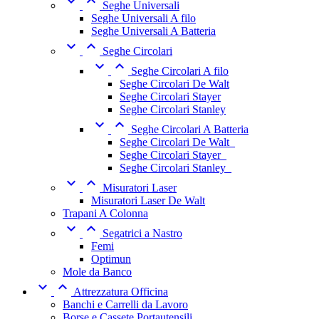


Seghe Universali
Seghe Universali A filo
Seghe Universali A Batteria


Seghe Circolari


Seghe Circolari A filo
Seghe Circolari De Walt
Seghe Circolari Stayer
Seghe Circolari Stanley


Seghe Circolari A Batteria
Seghe Circolari De Walt_
Seghe Circolari Stayer_
Seghe Circolari Stanley_


Misuratori Laser
Misuratori Laser De Walt
Trapani A Colonna


Segatrici a Nastro
Femi
Optimun
Mole da Banco


Attrezzatura Officina
Banchi e Carrelli da Lavoro
Borse e Cassete Portautensili