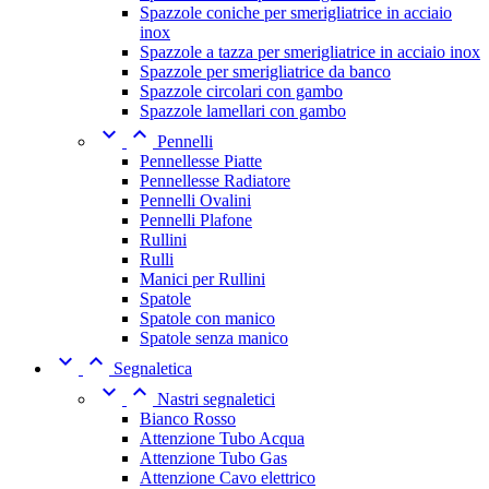
Spazzole coniche per smerigliatrice in acciaio
inox
Spazzole a tazza per smerigliatrice in acciaio inox
Spazzole per smerigliatrice da banco
Spazzole circolari con gambo
Spazzole lamellari con gambo


Pennelli
Pennellesse Piatte
Pennellesse Radiatore
Pennelli Ovalini
Pennelli Plafone
Rullini
Rulli
Manici per Rullini
Spatole
Spatole con manico
Spatole senza manico


Segnaletica


Nastri segnaletici
Bianco Rosso
Attenzione Tubo Acqua
Attenzione Tubo Gas
Attenzione Cavo elettrico