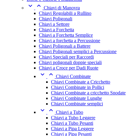


Chiavi di Manovra
Chiavi Regolabili a Rullino
Chiavi Poligonali
Chiavi a Settore
Chiavi a Forchetta
Chiavi a Forchetta Semplice
Chiavi a forchetta a Percussione
Chiavi Poligonali a Battere
Chiavi Poligonali semplici a Percussione
Chiavi Speciali per Raccordi
Chiavi poligonali doppie speciali
Chiavi a Croce per Dadi Ruote


Chiavi Combinate
Chiavi Combinate a Cricchetto
Chiavi Combinate in Pollici
Chiavi Combinate a cricchetto Snodate
Chiavi Combinate Lunghe
Chiavi Combinate semplici


Chiavi a Tubo
Chiavi a Tubo Leggere
Chiavi a Tubo Pesanti
Chiavi a Pipa Leggere
Chiavi a Pipa Pesanti