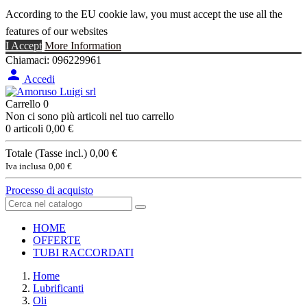
According to the EU cookie law, you must accept the use all the
features of our websites
I Accept
More Information
Chiamaci:
096229961

Accedi
Carrello
0
Non ci sono più articoli nel tuo carrello
0 articoli
0,00 €
Totale (Tasse incl.)
0,00 €
Iva inclusa
0,00 €
Processo di acquisto
HOME
OFFERTE
TUBI RACCORDATI
Home
Lubrificanti
Oli