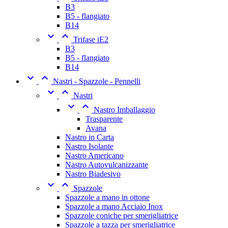
B3
B5 - flangiato
B14


Trifase iE2
B3
B5 - flangiato
B14


Nastri - Spazzole - Pennelli


Nastri


Nastro Imballaggio
Trasparente
Avana
Nastro in Carta
Nastro Isolante
Nastro Americano
Nastro Autovulcanizzante
Nastro Biadesivo


Spazzole
Spazzole a mano in ottone
Spazzole a mano Acciaio Inox
Spazzole coniche per smerigliatrice
Spazzole a tazza per smerigliatrice