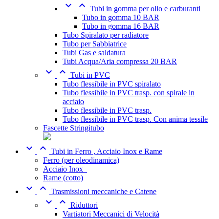


Tubi in gomma per olio e carburanti
Tubo in gomma 10 BAR
Tubo in gomma 16 BAR
Tubo Spiralato per radiatore
Tubo per Sabbiatrice
Tubi Gas e saldatura
Tubi Acqua/Aria compressa 20 BAR


Tubi in PVC
Tubo flessibile in PVC spiralato
Tubo flessibile in PVC trasp. con spirale in
acciaio
Tubo flessibile in PVC trasp.
Tubo flessibile in PVC trasp. Con anima tessile
Fascette Stringitubo


Tubi in Ferro , Acciaio Inox e Rame
Ferro (per oleodinamica)
Acciaio Inox_
Rame (cotto)


Trasmissioni meccaniche e Catene


Riduttori
Vartiatori Meccanici di Velocità