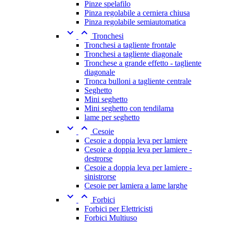
Pinze spelafilo
Pinza regolabile a cerniera chiusa
Pinza regolabile semiautomatica


Tronchesi
Tronchesi a tagliente frontale
Tronchesi a tagliente diagonale
Tronchese a grande effetto - tagliente
diagonale
Tronca bulloni a tagliente centrale
Seghetto
Mini seghetto
Mini seghetto con tendilama
lame per seghetto


Cesoie
Cesoie a doppia leva per lamiere
Cesoie a doppia leva per lamiere -
destrorse
Cesoie a doppia leva per lamiere -
sinistrorse
Cesoie per lamiera a lame larghe


Forbici
Forbici per Elettricisti
Forbici Multiuso