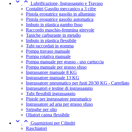


Lubrificazione, Ingrassaggio e Travaso
Contalitri Gasolio meccanico a 3 cifre
Pistola erogatrice gasolio in alluminio
Pistola erogatrice gasolio automatica
Imbuto in plastica gambo fisso
Raccordo maschio-femmina girevole
Taniche carburante in metallo
Imbuto in plastica flessibile
Tubi raccordati in gomma
Pompa travaso manuale
Pompa rotativa manuale
Pompa manuale per grasso - uso cartuccia
Pompa manuale per grasso sfuso
Ingrassatore manuale 8 KG
Ingrassatore manuale 13 KG
Ingrassatore pneumatico per fusti 20/30 KG - Carrellato
Ingrassatori e testine di ingrassaggio
Tubi flessibili ingrassaggio
Pistole per ingrassatore pneumatico
Ingrassatore ad aria per grasso sfuso
Siringhe per olio
Oliatori canna flessibile


Guarnizioni per Cilindri
Raschiatori