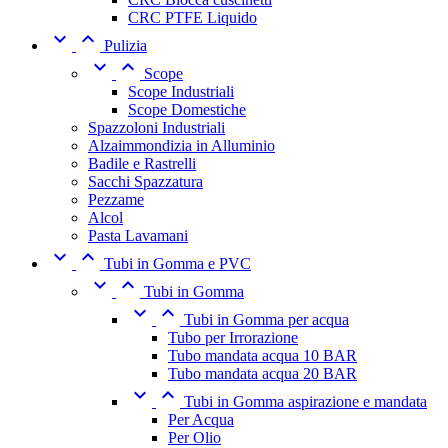
CRC PTFE Liquido


Pulizia


Scope
Scope Industriali
Scope Domestiche
Spazzoloni Industriali
Alzaimmondizia in Alluminio
Badile e Rastrelli
Sacchi Spazzatura
Pezzame
Alcol
Pasta Lavamani


Tubi in Gomma e PVC


Tubi in Gomma


Tubi in Gomma per acqua
Tubo per Irrorazione
Tubo mandata acqua 10 BAR
Tubo mandata acqua 20 BAR


Tubi in Gomma aspirazione e mandata
Per Acqua
Per Olio