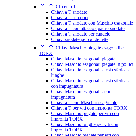


Chiavi a T
Chiavi a T snodate
Chiavi a T semplici
Chiavi a T snodate con Maschio esagonale
Chiavi a T con attacco quadro snodato
Chiavi a T snodate per candele
Chiavi snodate per candellette


Chiavi Maschio piegate esagonali e
TORX
Chiavi Maschio esagonali piegate
Chiavi Maschio esagonali piegate in pollici
Chiavi Maschio esagonali - testa sferica -
lunghe
Chiavi Maschio esagonali - testa sferica -
con impugnatura
Chiavi Maschio esagonali - con
impugnatura
Chiavi a T con Maschio esagonale
Chiavi a T per viti con impronta TORX
Chiavi Maschio piegate per viti con
impronta TORX
Chiavi Maschio lunghe per viti con
impronta TORX
Chiavi Maschio piegate per viti con