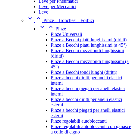
Leve per Pneumatici
Leve per Meccanici
Leve


Pinze - Tronchesi - Forbici


Pinze
Pinze Universali
Pinze a Becchi piatti lunghissimi (diritti)
Pinze a Becchi piatti lunghissimi (a 45°)
Pinze a Becchi mezzitondi lunghissimi
(diritti)
Pinze a Becchi mezzitondi lunghissimi (a
45°)
Pinze a Becchi tondi lunghi (diritti)
Pinze a becchi diritti per anelli elastici
interni
Pinze a becchi piegati per anelli elastici
interni
Pinze a becchi diritti per anelli elastici
esterni
Pinze a becchi piegati per anelli elastici
esterni
Pinze regolabili autobloccanti
Pinze regolabili autobloccanti con ganasce
a collo di cigno