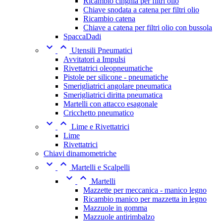
Ricambio cinghia per filtri olio
Chiave snodata a catena per filtri olio
Ricambio catena
Chiave a catena per filtri olio con bussola
SpaccaDadi


Utensili Pneumatici
Avvitatori a Impulsi
Rivettatrici oleopneumatiche
Pistole per silicone - pneumatiche
Smerigliatrici angolare pneumatica
Smerigliatrici diritta pneumatica
Martelli con attacco esagonale
Cricchetto pneumatico


Lime e Rivettatrici
Lime
Rivettatrici
Chiavi dinamometriche


Martelli e Scalpelli


Martelli
Mazzette per meccanica - manico legno
Ricambio manico per mazzetta in legno
Mazzuole in gomma
Mazzuole antirimbalzo