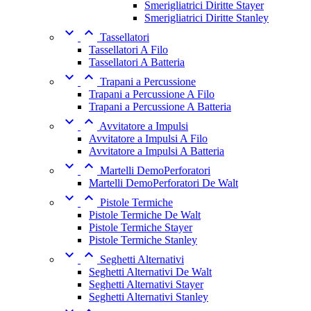
Smerigliatrici Diritte Stayer
Smerigliatrici Diritte Stanley


Tassellatori
Tassellatori A Filo
Tassellatori A Batteria


Trapani a Percussione
Trapani a Percussione A Filo
Trapani a Percussione A Batteria


Avvitatore a Impulsi
Avvitatore a Impulsi A Filo
Avvitatore a Impulsi A Batteria


Martelli DemoPerforatori
Martelli DemoPerforatori De Walt


Pistole Termiche
Pistole Termiche De Walt
Pistole Termiche Stayer
Pistole Termiche Stanley


Seghetti Alternativi
Seghetti Alternativi De Walt
Seghetti Alternativi Stayer
Seghetti Alternativi Stanley