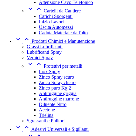
Attenzione Cavo Telefonico


Cartelli da Cantiere
Carichi Sporgenti
Inizio Lavori
Uscita Automezzi
Caduta Materiale dall'alto


Prodotti Chimici e Manutenzione
Grassi Lubrificanti
Lubrificanti Spray
Vernici Spray


Protettivi per metalli
Inox Spray
Zinco Spray scuro
Zinco Spray chiaro
Zinco puro Kg.2
Antiruggine griggia
Antiruggine marrone
Diluente Nitro
Acetone
Trielina
Sgrassanti e Pulitori


Adesivi Universali e Sigillanti

