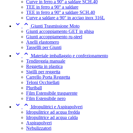
Curve in ferro a 90° a saldare SCH.40
TEE in ferro a 90° a saldare
TEE in ferro a 90° a saldare SCH.40
Curve a saldare a 90° in acciao inox 316L


Giunti Trasmissione Moto
Giunti accoppiamento GET in ghisa
Giunti accoppiamento ru-steel
Anelli elastomero
Tassellli per Giunti


Materiale imballaggio e confezionamento
Tendireggia manuale
Reggetta in plastica
Sigilli per reggetta
Carrello Porta Reggetta
Teloni Occhiellati
Pluriball
Film Estensibile trasparente
Film Estensibile nero


Idropulitrici e Aspirapolveri
Idropulitrice ad acqua fredda
Idropulitrice ad acqua calda
Aspirapolveri
Nebulizzatori