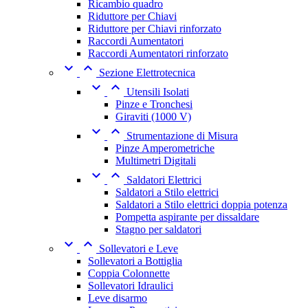
Ricambio quadro
Riduttore per Chiavi
Riduttore per Chiavi rinforzato
Raccordi Aumentatori
Raccordi Aumentatori rinforzato


Sezione Elettrotecnica


Utensili Isolati
Pinze e Tronchesi
Giraviti (1000 V)


Strumentazione di Misura
Pinze Amperometriche
Multimetri Digitali


Saldatori Elettrici
Saldatori a Stilo elettrici
Saldatori a Stilo elettrici doppia potenza
Pompetta aspirante per dissaldare
Stagno per saldatori


Sollevatori e Leve
Sollevatori a Bottiglia
Coppia Colonnette
Sollevatori Idraulici
Leve disarmo