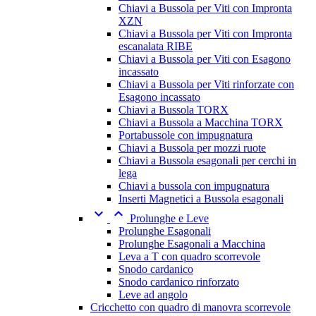
Chiavi a Bussola per Viti con Impronta
XZN
Chiavi a Bussola per Viti con Impronta
escanalata RIBE
Chiavi a Bussola per Viti con Esagono
incassato
Chiavi a Bussola per Viti rinforzate con
Esagono incassato
Chiavi a Bussola TORX
Chiavi a Bussola a Macchina TORX
Portabussole con impugnatura
Chiavi a Bussola per mozzi ruote
Chiavi a Bussola esagonali per cerchi in
lega
Chiavi a bussola con impugnatura
Inserti Magnetici a Bussola esagonali


Prolunghe e Leve
Prolunghe Esagonali
Prolunghe Esagonali a Macchina
Leva a T con quadro scorrevole
Snodo cardanico
Snodo cardanico rinforzato
Leve ad angolo
Cricchetto con quadro di manovra scorrevole