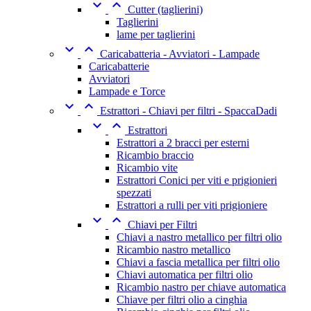


Cutter (taglierini)
Taglierini
lame per taglierini


Caricabatteria - Avviatori - Lampade
Caricabatterie
Avviatori
Lampade e Torce


Estrattori - Chiavi per filtri - SpaccaDadi


Estrattori
Estrattori a 2 bracci per esterni
Ricambio braccio
Ricambio vite
Estrattori Conici per viti e prigionieri
spezzati
Estrattori a rulli per viti prigioniere


Chiavi per Filtri
Chiavi a nastro metallico per filtri olio
Ricambio nastro metallico
Chiavi a fascia metallica per filtri olio
Chiavi automatica per filtri olio
Ricambio nastro per chiave automatica
Chiave per filtri olio a cinghia