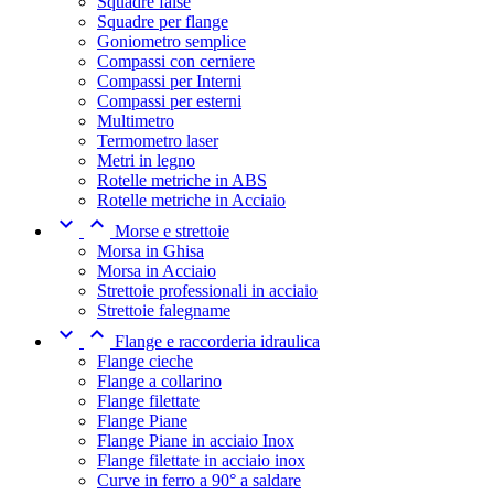
Squadre false
Squadre per flange
Goniometro semplice
Compassi con cerniere
Compassi per Interni
Compassi per esterni
Multimetro
Termometro laser
Metri in legno
Rotelle metriche in ABS
Rotelle metriche in Acciaio


Morse e strettoie
Morsa in Ghisa
Morsa in Acciaio
Strettoie professionali in acciaio
Strettoie falegname


Flange e raccorderia idraulica
Flange cieche
Flange a collarino
Flange filettate
Flange Piane
Flange Piane in acciaio Inox
Flange filettate in acciaio inox
Curve in ferro a 90° a saldare