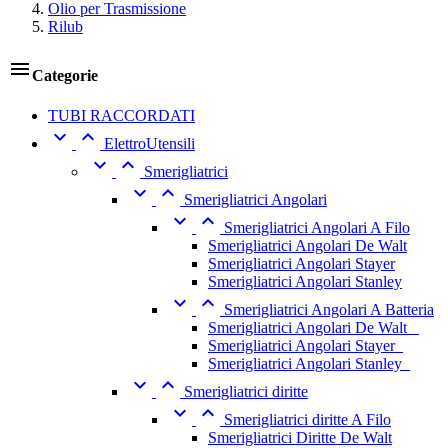
Olio per Trasmissione
Rilub

Categorie
TUBI RACCORDATI


ElettroUtensili


Smerigliatrici


Smerigliatrici Angolari


Smerigliatrici Angolari A Filo
Smerigliatrici Angolari De Walt
Smerigliatrici Angolari Stayer
Smerigliatrici Angolari Stanley


Smerigliatrici Angolari A Batteria
Smerigliatrici Angolari De Walt _
Smerigliatrici Angolari Stayer_
Smerigliatrici Angolari Stanley_


Smerigliatrici diritte


Smerigliatrici diritte A Filo
Smerigliatrici Diritte De Walt