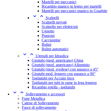
Martelli per meccanici
Ricambio manico in legno per martelli
Martelli per meccanici manico in Graphite


Scalpelli
Scalpelli nervati
Scalpello per elettricisti
Ugnetto
Punzoni
Cacciaspine
Bulini
Bulini automatici


Utensili per Idraulica
Giratubi (mod. americano) Ghisa
Giratubi (mod. americano) Alluminio
Giratubi (mod. svedese) con ganasce a 45°
Giratubi mod. leggero con ganasce a 90°
Tagliatubi per Acciaio Inox
Tagliatubi per tubi in rame in lega leggera
Ricambio rotella - tagliatubi


Sollevamento e accessori
Fune Metallica
Catene di Sollevamento
Fasce di sollevamento