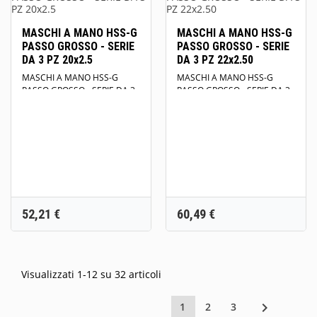
MASCHI A MANO HSS-G
MASCHI A MANO HSS-G
PASSO GROSSO - SERIE
PASSO GROSSO - SERIE
DA 3 PZ 20x2.5
DA 3 PZ 22x2.50
MASCHI A MANO HSS-G
MASCHI A MANO HSS-G
PASSO GROSSO - SERIE DA 3
PASSO GROSSO - SERIE DA 3
PZ 20x2.5 DIN 352 HRC 750
PZ 22x2.50 DIN 352 HRC 750
N/mm2
N/mm2
Prezzo
Prezzo
52,21 €
60,49 €
Visualizzati 1-12 su 32 articoli

1
2
3