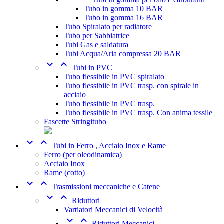
Tubo in gomma 10 BAR
Tubo in gomma 16 BAR
Tubo Spiralato per radiatore
Tubo per Sabbiatrice
Tubi Gas e saldatura
Tubi Acqua/Aria compressa 20 BAR


Tubi in PVC
Tubo flessibile in PVC spiralato
Tubo flessibile in PVC trasp. con spirale in
acciaio
Tubo flessibile in PVC trasp.
Tubo flessibile in PVC trasp. Con anima tessile
Fascette Stringitubo


Tubi in Ferro , Acciaio Inox e Rame
Ferro (per oleodinamica)
Acciaio Inox_
Rame (cotto)


Trasmissioni meccaniche e Catene


Riduttori
Vartiatori Meccanici di Velocità


Riduttori Meccanici