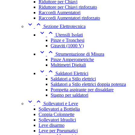
Riduttore per Chiavi
Riduttore per Chiavi rinforzato
Raccordi Aumentatori
Raccordi Aumentatori rinforzato


Sezione Elettrotecnica


Utensili Isolati
Pinze e Tronchesi
Giraviti (1000 V)


Strumentazione di Misura
Pinze Amperometriche
Multimetri Digitali


Saldatori Elettrici
Saldatori a Stilo elettrici
Saldatori a Stilo elettrici doppia potenza
Pompetta aspirante per dissaldare
Stagno per saldatori


Sollevatori e Leve
Sollevatori a Bottiglia
Coppia Colonnette
Sollevatori Idraulici
Leve disarmo
Leve per Pneumatici