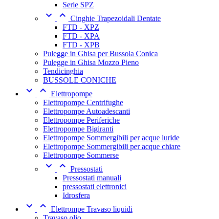
Serie SPZ


Cinghie Trapezoidali Dentate
FTD - XPZ
FTD - XPA
FTD - XPB
Pulegge in Ghisa per Bussola Conica
Pulegge in Ghisa Mozzo Pieno
Tendicinghia
BUSSOLE CONICHE


Elettropompe
Elettropompe Centrifughe
Elettropompe Autoadescanti
Elettropompe Periferiche
Elettropompe Bigiranti
Elettropompe Sommergibili per acque luride
Elettropompe Sommergibili per acque chiare
Elettropompe Sommerse


Pressostati
Pressostati manuali
pressostati elettronici
Idrosfera


Elettrompe Travaso liquidi
Travaso olio