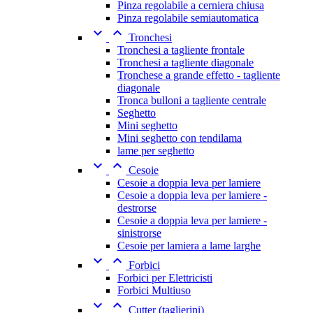
Pinza regolabile a cerniera chiusa
Pinza regolabile semiautomatica


Tronchesi
Tronchesi a tagliente frontale
Tronchesi a tagliente diagonale
Tronchese a grande effetto - tagliente
diagonale
Tronca bulloni a tagliente centrale
Seghetto
Mini seghetto
Mini seghetto con tendilama
lame per seghetto


Cesoie
Cesoie a doppia leva per lamiere
Cesoie a doppia leva per lamiere -
destrorse
Cesoie a doppia leva per lamiere -
sinistrorse
Cesoie per lamiera a lame larghe


Forbici
Forbici per Elettricisti
Forbici Multiuso


Cutter (taglierini)