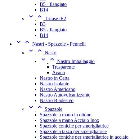
B5 - flangiato
B14


Trifase iE2
B3
B5 - flangiato
B14


Nastri - Spazzole - Pennelli


Nastri


Nastro Imballaggio
Trasparente
Avana
Nastro in Carta
Nastro Isolante
Nastro Americano
Nastro Autovulcanizzante
Nastro Biadesivo


Spazzole
Spazzole a mano in ottone
Spazzole a mano Acciaio Inox
Spazzole coniche per smerigliatrice
Spazzole a tazza per smerigliatrice
Spazzole coniche per smerigliatrice in acciaio