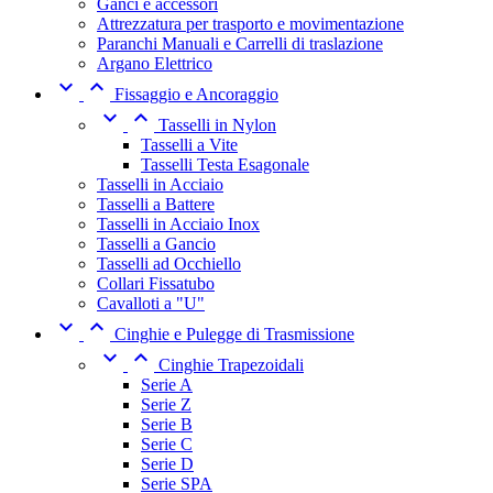
Ganci e accessori
Attrezzatura per trasporto e movimentazione
Paranchi Manuali e Carrelli di traslazione
Argano Elettrico


Fissaggio e Ancoraggio


Tasselli in Nylon
Tasselli a Vite
Tasselli Testa Esagonale
Tasselli in Acciaio
Tasselli a Battere
Tasselli in Acciaio Inox
Tasselli a Gancio
Tasselli ad Occhiello
Collari Fissatubo
Cavalloti a "U"


Cinghie e Pulegge di Trasmissione


Cinghie Trapezoidali
Serie A
Serie Z
Serie B
Serie C
Serie D
Serie SPA