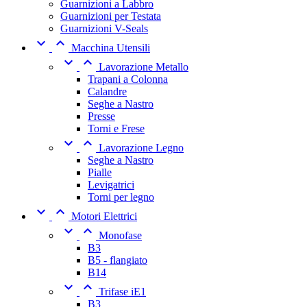
Guarnizioni a Labbro
Guarnizioni per Testata
Guarnizioni V-Seals


Macchina Utensili


Lavorazione Metallo
Trapani a Colonna
Calandre
Seghe a Nastro
Presse
Torni e Frese


Lavorazione Legno
Seghe a Nastro
Pialle
Levigatrici
Torni per legno


Motori Elettrici


Monofase
B3
B5 - flangiato
B14


Trifase iE1
B3