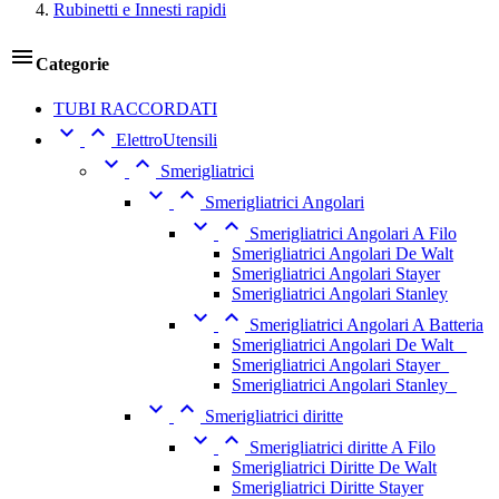
Rubinetti e Innesti rapidi

Categorie
TUBI RACCORDATI


ElettroUtensili


Smerigliatrici


Smerigliatrici Angolari


Smerigliatrici Angolari A Filo
Smerigliatrici Angolari De Walt
Smerigliatrici Angolari Stayer
Smerigliatrici Angolari Stanley


Smerigliatrici Angolari A Batteria
Smerigliatrici Angolari De Walt _
Smerigliatrici Angolari Stayer_
Smerigliatrici Angolari Stanley_


Smerigliatrici diritte


Smerigliatrici diritte A Filo
Smerigliatrici Diritte De Walt
Smerigliatrici Diritte Stayer