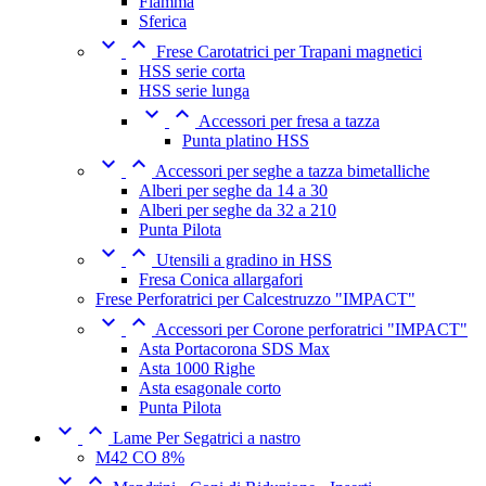
Fiamma
Sferica


Frese Carotatrici per Trapani magnetici
HSS serie corta
HSS serie lunga


Accessori per fresa a tazza
Punta platino HSS


Accessori per seghe a tazza bimetalliche
Alberi per seghe da 14 a 30
Alberi per seghe da 32 a 210
Punta Pilota


Utensili a gradino in HSS
Fresa Conica allargafori
Frese Perforatrici per Calcestruzzo "IMPACT"


Accessori per Corone perforatrici "IMPACT"
Asta Portacorona SDS Max
Asta 1000 Righe
Asta esagonale corto
Punta Pilota


Lame Per Segatrici a nastro
M42 CO 8%

