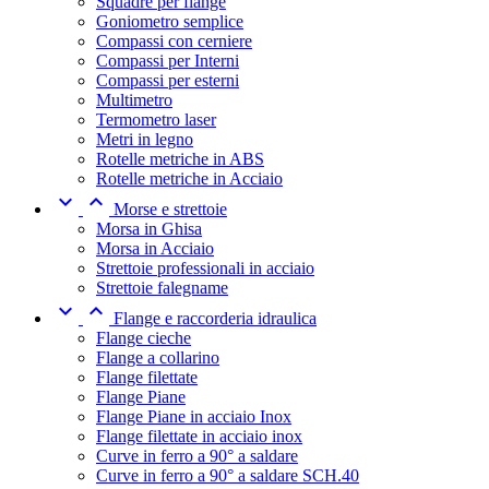
Squadre per flange
Goniometro semplice
Compassi con cerniere
Compassi per Interni
Compassi per esterni
Multimetro
Termometro laser
Metri in legno
Rotelle metriche in ABS
Rotelle metriche in Acciaio


Morse e strettoie
Morsa in Ghisa
Morsa in Acciaio
Strettoie professionali in acciaio
Strettoie falegname


Flange e raccorderia idraulica
Flange cieche
Flange a collarino
Flange filettate
Flange Piane
Flange Piane in acciaio Inox
Flange filettate in acciaio inox
Curve in ferro a 90° a saldare
Curve in ferro a 90° a saldare SCH.40