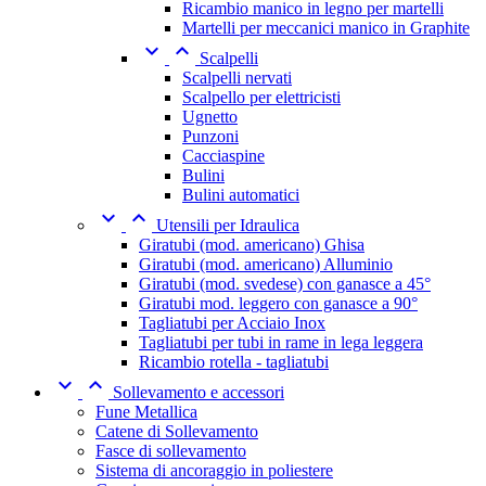
Ricambio manico in legno per martelli
Martelli per meccanici manico in Graphite


Scalpelli
Scalpelli nervati
Scalpello per elettricisti
Ugnetto
Punzoni
Cacciaspine
Bulini
Bulini automatici


Utensili per Idraulica
Giratubi (mod. americano) Ghisa
Giratubi (mod. americano) Alluminio
Giratubi (mod. svedese) con ganasce a 45°
Giratubi mod. leggero con ganasce a 90°
Tagliatubi per Acciaio Inox
Tagliatubi per tubi in rame in lega leggera
Ricambio rotella - tagliatubi


Sollevamento e accessori
Fune Metallica
Catene di Sollevamento
Fasce di sollevamento
Sistema di ancoraggio in poliestere