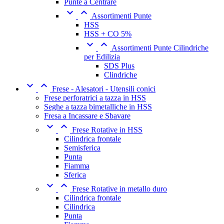
Punte a Centrare


Assortimenti Punte
HSS
HSS + CO 5%


Assortimenti Punte Cilindriche
per Edilizia
SDS Plus
Clindriche


Frese - Alesatori - Utensili conici
Frese perforatrici a tazza in HSS
Seghe a tazza bimetalliche in HSS
Fresa a Incassare e Sbavare


Frese Rotative in HSS
Cilindrica frontale
Semisferica
Punta
Fiamma
Sferica


Frese Rotative in metallo duro
Cilindrica frontale
Cilindrica
Punta