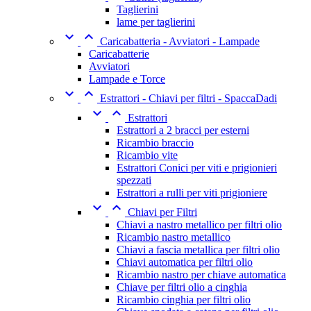
Taglierini
lame per taglierini


Caricabatteria - Avviatori - Lampade
Caricabatterie
Avviatori
Lampade e Torce


Estrattori - Chiavi per filtri - SpaccaDadi


Estrattori
Estrattori a 2 bracci per esterni
Ricambio braccio
Ricambio vite
Estrattori Conici per viti e prigionieri
spezzati
Estrattori a rulli per viti prigioniere


Chiavi per Filtri
Chiavi a nastro metallico per filtri olio
Ricambio nastro metallico
Chiavi a fascia metallica per filtri olio
Chiavi automatica per filtri olio
Ricambio nastro per chiave automatica
Chiave per filtri olio a cinghia
Ricambio cinghia per filtri olio