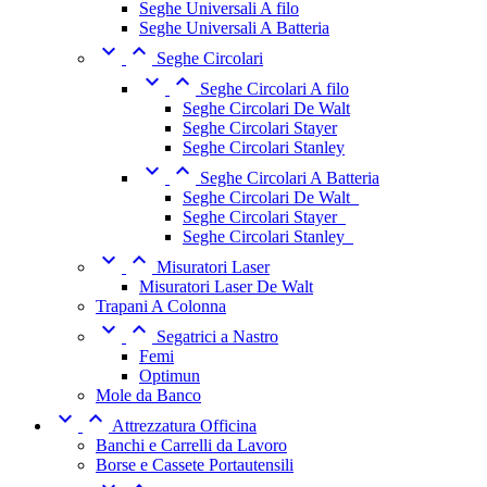
Seghe Universali A filo
Seghe Universali A Batteria


Seghe Circolari


Seghe Circolari A filo
Seghe Circolari De Walt
Seghe Circolari Stayer
Seghe Circolari Stanley


Seghe Circolari A Batteria
Seghe Circolari De Walt_
Seghe Circolari Stayer_
Seghe Circolari Stanley_


Misuratori Laser
Misuratori Laser De Walt
Trapani A Colonna


Segatrici a Nastro
Femi
Optimun
Mole da Banco


Attrezzatura Officina
Banchi e Carrelli da Lavoro
Borse e Cassete Portautensili