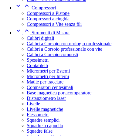


Compressori
Compressori a Pistone
Compressori a cinghia
Compressori a Vite senza fili


Strumenti di Misura
Calibri digitali
Calibri a Corsoio con orologio professionale
Calibri a Corsoio professionale con vite
Calibri a Corsoio composti
Spessimetri
Contafiletti
Micrometri per Esterni
Micrometri per Interni
Matite per tracciare
Comparatori centesimali
Base magnetica portacomparatore
Distanziometro laser
Livelle
Livelle magnetiche
Flessometri
Squadre semplici
Squadre a cappello
Squadre false