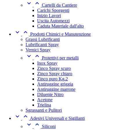


Cartelli da Cantiere
Carichi Sporgenti
Inizio Lavori
Uscita Automezzi
Caduta Materiale dall'alto


Prodotti Chimici e Manutenzione
Grassi Lubrificanti
Lubrificanti Spray
Vernici Spray


Protettivi per metalli
Inox Spray
Zinco Spray scuro
Zinco Spray chiaro
Zinco puro Kg.2
Antiruggine griggia
Antiruggine marrone
Diluente Nitro
Acetone
Trielina
Sgrassanti e Pulitori


Adesivi Universali e Sigillanti


Siliconi