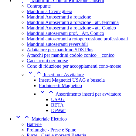
Mandrini - Coni di Riduzione - Inserti
Contropunte
Mandrini a Cremagliera
Mandrini Autoserranti a rotazione
Mandrini Autoserranti a rotazione - att. femmina
Mandrini Autoserranti a rotazione - att. Conico
Mandrini autoserranti prof. - Att. Conico
Mandrini autoserranti a rotopercussione professionali
Mandrini autoserranti reversibili
Adattatore per mandrino SDS Plus
Attacchi per mandrini codolo conico + conico
Cacciaconi per morse
Cono di riduzione per accoppiamenti cono-morse


Inserti per Avvitatore
Inserti Magnetici USAG a bussola
Portainserti Magnetico


Assortimento inserti per avvitatore
USAG
BETA
DeWalt


Materiale Elettrico
Batterie
Prolunghe - Prese e Spine
Pinze - Cavi e morsetti Batteria