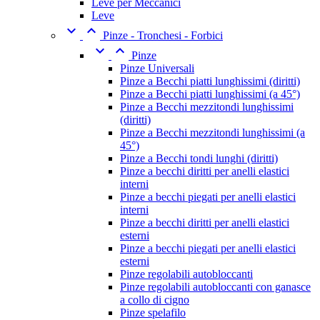
Leve per Meccanici
Leve


Pinze - Tronchesi - Forbici


Pinze
Pinze Universali
Pinze a Becchi piatti lunghissimi (diritti)
Pinze a Becchi piatti lunghissimi (a 45°)
Pinze a Becchi mezzitondi lunghissimi
(diritti)
Pinze a Becchi mezzitondi lunghissimi (a
45°)
Pinze a Becchi tondi lunghi (diritti)
Pinze a becchi diritti per anelli elastici
interni
Pinze a becchi piegati per anelli elastici
interni
Pinze a becchi diritti per anelli elastici
esterni
Pinze a becchi piegati per anelli elastici
esterni
Pinze regolabili autobloccanti
Pinze regolabili autobloccanti con ganasce
a collo di cigno
Pinze spelafilo