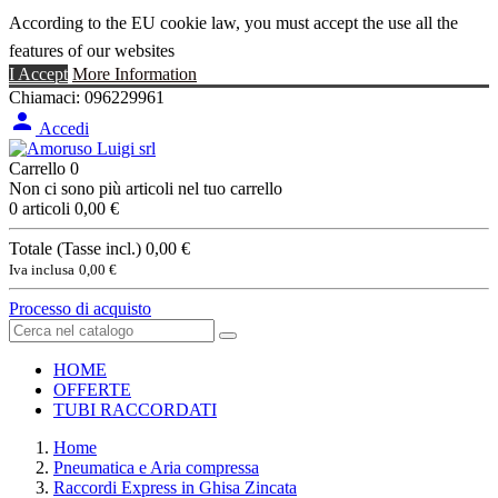
According to the EU cookie law, you must accept the use all the
features of our websites
I Accept
More Information
Chiamaci:
096229961

Accedi
Carrello
0
Non ci sono più articoli nel tuo carrello
0 articoli
0,00 €
Totale (Tasse incl.)
0,00 €
Iva inclusa
0,00 €
Processo di acquisto
HOME
OFFERTE
TUBI RACCORDATI
Home
Pneumatica e Aria compressa
Raccordi Express in Ghisa Zincata