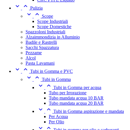


Pulizia


Scope
Scope Industriali
Scope Domestiche
Spazzoloni Industriali
Alzaimmondizia in Alluminio
Badile e Rastrelli
Sacchi Spazzatura
Pezzame
Alcol
Pasta Lavamani


Tubi in Gomma e PVC


Tubi in Gomma


Tubi in Gomma per acqua
Tubo per Irrorazione
Tubo mandata acqua 10 BAR
Tubo mandata acqua 20 BAR


Tubi in Gomma aspirazione e mandata
Per Acqua
Per Olio


Tubi in gomma per olio e carburanti