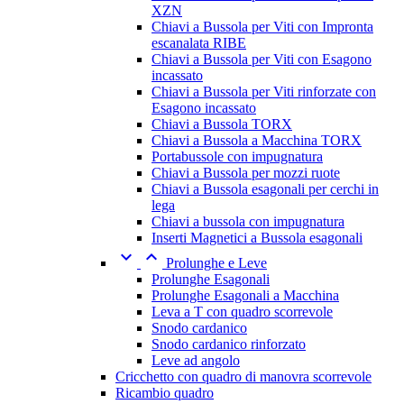
XZN
Chiavi a Bussola per Viti con Impronta
escanalata RIBE
Chiavi a Bussola per Viti con Esagono
incassato
Chiavi a Bussola per Viti rinforzate con
Esagono incassato
Chiavi a Bussola TORX
Chiavi a Bussola a Macchina TORX
Portabussole con impugnatura
Chiavi a Bussola per mozzi ruote
Chiavi a Bussola esagonali per cerchi in
lega
Chiavi a bussola con impugnatura
Inserti Magnetici a Bussola esagonali


Prolunghe e Leve
Prolunghe Esagonali
Prolunghe Esagonali a Macchina
Leva a T con quadro scorrevole
Snodo cardanico
Snodo cardanico rinforzato
Leve ad angolo
Cricchetto con quadro di manovra scorrevole
Ricambio quadro