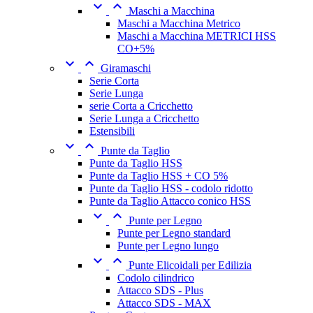


Maschi a Macchina
Maschi a Macchina Metrico
Maschi a Macchina METRICI HSS
CO+5%


Giramaschi
Serie Corta
Serie Lunga
serie Corta a Cricchetto
Serie Lunga a Cricchetto
Estensibili


Punte da Taglio
Punte da Taglio HSS
Punte da Taglio HSS + CO 5%
Punte da Taglio HSS - codolo ridotto
Punte da Taglio Attacco conico HSS


Punte per Legno
Punte per Legno standard
Punte per Legno lungo


Punte Elicoidali per Edilizia
Codolo cilindrico
Attacco SDS - Plus
Attacco SDS - MAX