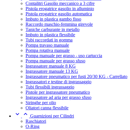
Contalitri Gasolio meccanico a 3 cifre
Pistola erogatrice gasolio in alluminio
Pistola erogatrice gasolio automatica
Imbuto in plastica gambo fisso
Raccordo maschio-femmina girevole
Taniche carburante in metallo
Imbuto in plastica flessibile
Tubi raccordati in gomma
Pompa travaso manuale
Pompa rotativa manuale
Pompa manuale per grasso - uso cartuccia
Pompa manuale per grasso sfuso
Ingrassatore manuale 8 KG
Ingrassatore manuale 13 KG
Ingrassatore pneumatico per fusti 20/30 KG - Carrellato
Ingrassatori e testine di ingrassaggio
Tubi flessibili ingrassaggio
Pistole per ingrassatore pneumatico
Ingrassatore ad aria per grasso sfuso
Siringhe per olio
Oliatori canna flessibile


Guarnizioni per Cilindri
Raschiatori
O-Ring