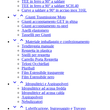
TEE in ferro a 90° a saldare
TEE in ferro a 90° a saldare SCH.40
Curve a saldare a 90° in acciao inox 316L


Giunti Trasmissione Moto
Giunti accoppiamento GET in ghisa
Giunti accoppiamento ru-steel
Anelli elastomero
Tassellli per Giunti


Materiale imballaggio e confezionamento
Tendireggia manuale
Reggetta in plastica
Sigilli per reggetta
Carrello Porta Reggetta
Teloni Occhiellati
Pluriball
Film Estensibile trasparente
Film Estensibile nero


Idropulitrici e Aspirapolveri
Idropulitrice ad acqua fredda
Idropulitrice ad acqua calda
Aspirapolveri
Nebulizzatori


Lubrificazione, Ingrassaggio e Travaso