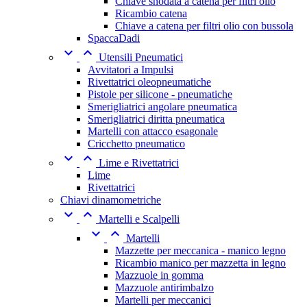
Chiave snodata a catena per filtri olio
Ricambio catena
Chiave a catena per filtri olio con bussola
SpaccaDadi


Utensili Pneumatici
Avvitatori a Impulsi
Rivettatrici oleopneumatiche
Pistole per silicone - pneumatiche
Smerigliatrici angolare pneumatica
Smerigliatrici diritta pneumatica
Martelli con attacco esagonale
Cricchetto pneumatico


Lime e Rivettatrici
Lime
Rivettatrici
Chiavi dinamometriche


Martelli e Scalpelli


Martelli
Mazzette per meccanica - manico legno
Ricambio manico per mazzetta in legno
Mazzuole in gomma
Mazzuole antirimbalzo
Martelli per meccanici