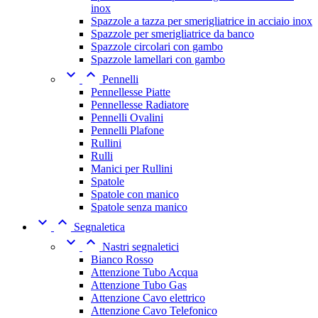
inox
Spazzole a tazza per smerigliatrice in acciaio inox
Spazzole per smerigliatrice da banco
Spazzole circolari con gambo
Spazzole lamellari con gambo


Pennelli
Pennellesse Piatte
Pennellesse Radiatore
Pennelli Ovalini
Pennelli Plafone
Rullini
Rulli
Manici per Rullini
Spatole
Spatole con manico
Spatole senza manico


Segnaletica


Nastri segnaletici
Bianco Rosso
Attenzione Tubo Acqua
Attenzione Tubo Gas
Attenzione Cavo elettrico
Attenzione Cavo Telefonico