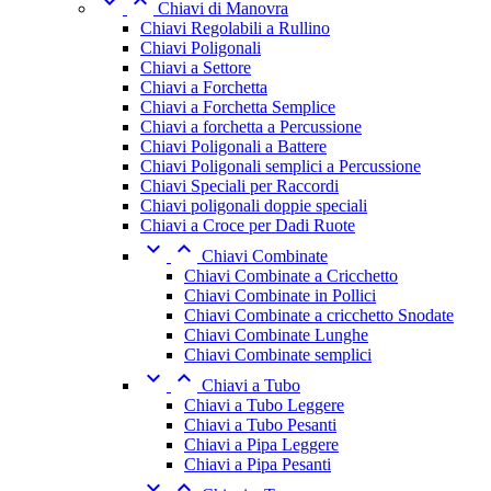


Chiavi di Manovra
Chiavi Regolabili a Rullino
Chiavi Poligonali
Chiavi a Settore
Chiavi a Forchetta
Chiavi a Forchetta Semplice
Chiavi a forchetta a Percussione
Chiavi Poligonali a Battere
Chiavi Poligonali semplici a Percussione
Chiavi Speciali per Raccordi
Chiavi poligonali doppie speciali
Chiavi a Croce per Dadi Ruote


Chiavi Combinate
Chiavi Combinate a Cricchetto
Chiavi Combinate in Pollici
Chiavi Combinate a cricchetto Snodate
Chiavi Combinate Lunghe
Chiavi Combinate semplici


Chiavi a Tubo
Chiavi a Tubo Leggere
Chiavi a Tubo Pesanti
Chiavi a Pipa Leggere
Chiavi a Pipa Pesanti

