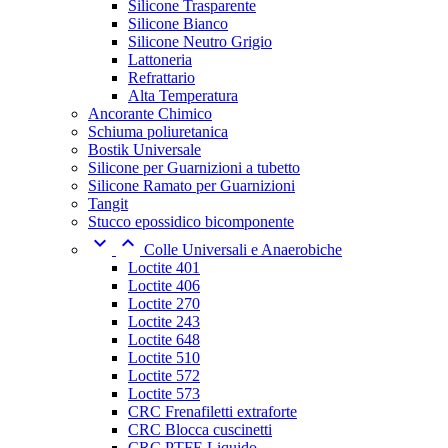
Silicone Trasparente
Silicone Bianco
Silicone Neutro Grigio
Lattoneria
Refrattario
Alta Temperatura
Ancorante Chimico
Schiuma poliuretanica
Bostik Universale
Silicone per Guarnizioni a tubetto
Silicone Ramato per Guarnizioni
Tangit
Stucco epossidico bicomponente


Colle Universali e Anaerobiche
Loctite 401
Loctite 406
Loctite 270
Loctite 243
Loctite 648
Loctite 510
Loctite 572
Loctite 573
CRC Frenafiletti extraforte
CRC Blocca cuscinetti
CRC PTFE Liquido