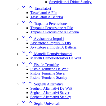
Smerigliatrici Diritte Stanley


Tassellatori
Tassellatori A Filo
Tassellatori A Batteria


Trapani a Percussione
Trapani a Percussione A Filo
Trapani a Percussione A Batteria


Avvitatore a Impulsi
Avvitatore a Impulsi A Filo
Avvitatore a Impulsi A Batteria


Martelli DemoPerforatori
Martelli DemoPerforatori De Walt


Pistole Termiche
Pistole Termiche De Walt
Pistole Termiche Stayer
Pistole Termiche Stanley


Seghetti Alternativi
Seghetti Alternativi De Walt
Seghetti Alternativi Stayer
Seghetti Alternativi Stanley


Seghe Universali