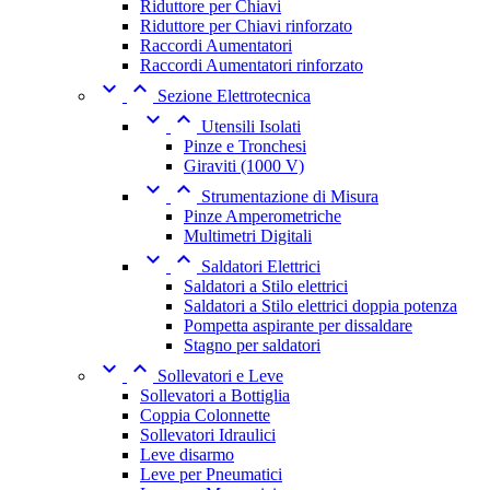
Riduttore per Chiavi
Riduttore per Chiavi rinforzato
Raccordi Aumentatori
Raccordi Aumentatori rinforzato


Sezione Elettrotecnica


Utensili Isolati
Pinze e Tronchesi
Giraviti (1000 V)


Strumentazione di Misura
Pinze Amperometriche
Multimetri Digitali


Saldatori Elettrici
Saldatori a Stilo elettrici
Saldatori a Stilo elettrici doppia potenza
Pompetta aspirante per dissaldare
Stagno per saldatori


Sollevatori e Leve
Sollevatori a Bottiglia
Coppia Colonnette
Sollevatori Idraulici
Leve disarmo
Leve per Pneumatici