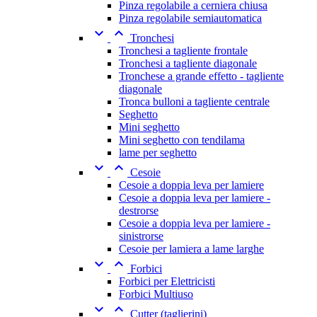
Pinza regolabile a cerniera chiusa
Pinza regolabile semiautomatica


Tronchesi
Tronchesi a tagliente frontale
Tronchesi a tagliente diagonale
Tronchese a grande effetto - tagliente
diagonale
Tronca bulloni a tagliente centrale
Seghetto
Mini seghetto
Mini seghetto con tendilama
lame per seghetto


Cesoie
Cesoie a doppia leva per lamiere
Cesoie a doppia leva per lamiere -
destrorse
Cesoie a doppia leva per lamiere -
sinistrorse
Cesoie per lamiera a lame larghe


Forbici
Forbici per Elettricisti
Forbici Multiuso


Cutter (taglierini)