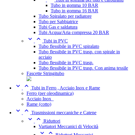
Tubo in gomma 10 BAR
Tubo in gomma 16 BAR
Tubo Spiralato per radiatore
Tubo per Sabbiatrice
Tubi Gas e saldatura
Tubi Acqua/Aria compressa 20 BAR


Tubi in PVC
Tubo flessibile in PVC spiralato
Tubo flessibile in PVC trasp. con spirale in
acciaio
Tubo flessibile in PVC trasp.
Tubo flessibile in PVC trasp. Con anima tessile
Fascette Stringitubo


Tubi in Ferro , Acciaio Inox e Rame
Ferro (per oleodinamica)
Acciaio Inox_
Rame (cotto)


Trasmissioni meccaniche e Catene


Riduttori
Vartiatori Meccanici di Velocità


Riduttori Meccanici