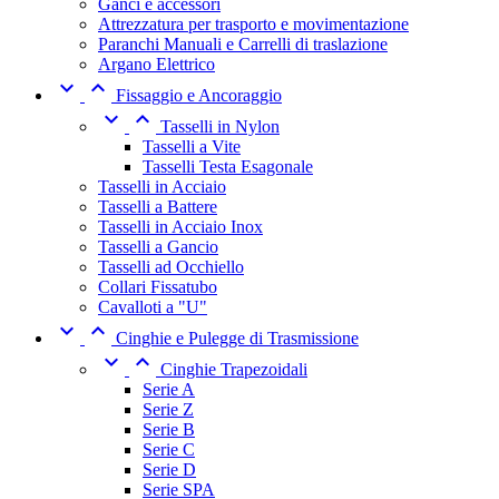
Ganci e accessori
Attrezzatura per trasporto e movimentazione
Paranchi Manuali e Carrelli di traslazione
Argano Elettrico


Fissaggio e Ancoraggio


Tasselli in Nylon
Tasselli a Vite
Tasselli Testa Esagonale
Tasselli in Acciaio
Tasselli a Battere
Tasselli in Acciaio Inox
Tasselli a Gancio
Tasselli ad Occhiello
Collari Fissatubo
Cavalloti a "U"


Cinghie e Pulegge di Trasmissione


Cinghie Trapezoidali
Serie A
Serie Z
Serie B
Serie C
Serie D
Serie SPA