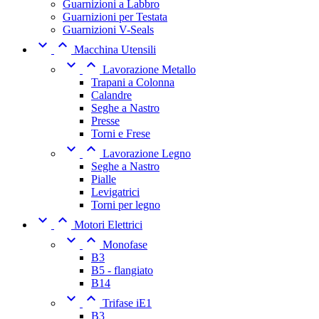
Guarnizioni a Labbro
Guarnizioni per Testata
Guarnizioni V-Seals


Macchina Utensili


Lavorazione Metallo
Trapani a Colonna
Calandre
Seghe a Nastro
Presse
Torni e Frese


Lavorazione Legno
Seghe a Nastro
Pialle
Levigatrici
Torni per legno


Motori Elettrici


Monofase
B3
B5 - flangiato
B14


Trifase iE1
B3