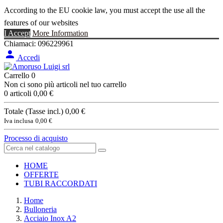
According to the EU cookie law, you must accept the use all the
features of our websites
I Accept
More Information
Chiamaci:
096229961

Accedi
Carrello
0
Non ci sono più articoli nel tuo carrello
0 articoli
0,00 €
Totale (Tasse incl.)
0,00 €
Iva inclusa
0,00 €
Processo di acquisto
HOME
OFFERTE
TUBI RACCORDATI
Home
Bulloneria
Acciaio Inox A2