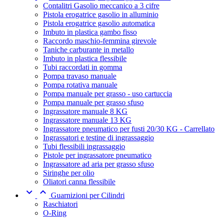
Contalitri Gasolio meccanico a 3 cifre
Pistola erogatrice gasolio in alluminio
Pistola erogatrice gasolio automatica
Imbuto in plastica gambo fisso
Raccordo maschio-femmina girevole
Taniche carburante in metallo
Imbuto in plastica flessibile
Tubi raccordati in gomma
Pompa travaso manuale
Pompa rotativa manuale
Pompa manuale per grasso - uso cartuccia
Pompa manuale per grasso sfuso
Ingrassatore manuale 8 KG
Ingrassatore manuale 13 KG
Ingrassatore pneumatico per fusti 20/30 KG - Carrellato
Ingrassatori e testine di ingrassaggio
Tubi flessibili ingrassaggio
Pistole per ingrassatore pneumatico
Ingrassatore ad aria per grasso sfuso
Siringhe per olio
Oliatori canna flessibile


Guarnizioni per Cilindri
Raschiatori
O-Ring