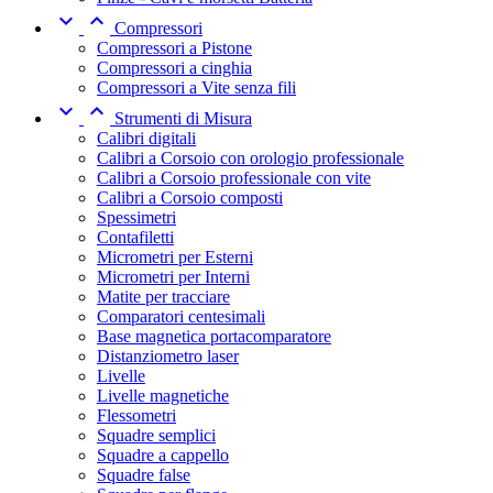


Compressori
Compressori a Pistone
Compressori a cinghia
Compressori a Vite senza fili


Strumenti di Misura
Calibri digitali
Calibri a Corsoio con orologio professionale
Calibri a Corsoio professionale con vite
Calibri a Corsoio composti
Spessimetri
Contafiletti
Micrometri per Esterni
Micrometri per Interni
Matite per tracciare
Comparatori centesimali
Base magnetica portacomparatore
Distanziometro laser
Livelle
Livelle magnetiche
Flessometri
Squadre semplici
Squadre a cappello
Squadre false