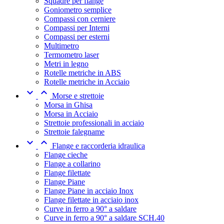
Squadre per flange
Goniometro semplice
Compassi con cerniere
Compassi per Interni
Compassi per esterni
Multimetro
Termometro laser
Metri in legno
Rotelle metriche in ABS
Rotelle metriche in Acciaio


Morse e strettoie
Morsa in Ghisa
Morsa in Acciaio
Strettoie professionali in acciaio
Strettoie falegname


Flange e raccorderia idraulica
Flange cieche
Flange a collarino
Flange filettate
Flange Piane
Flange Piane in acciaio Inox
Flange filettate in acciaio inox
Curve in ferro a 90° a saldare
Curve in ferro a 90° a saldare SCH.40