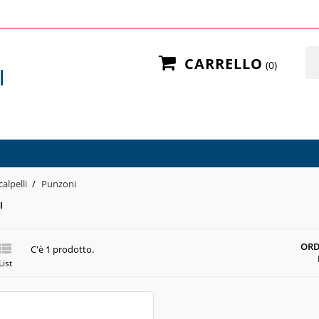
CARRELLO
0
calpelli
Punzoni
I

ORD
C'è 1 prodotto.
List