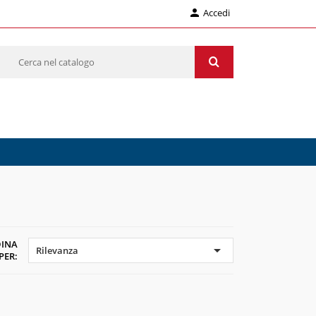

Accedi
INA

Rilevanza
PER: