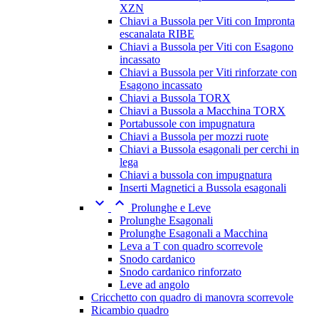
XZN
Chiavi a Bussola per Viti con Impronta
escanalata RIBE
Chiavi a Bussola per Viti con Esagono
incassato
Chiavi a Bussola per Viti rinforzate con
Esagono incassato
Chiavi a Bussola TORX
Chiavi a Bussola a Macchina TORX
Portabussole con impugnatura
Chiavi a Bussola per mozzi ruote
Chiavi a Bussola esagonali per cerchi in
lega
Chiavi a bussola con impugnatura
Inserti Magnetici a Bussola esagonali


Prolunghe e Leve
Prolunghe Esagonali
Prolunghe Esagonali a Macchina
Leva a T con quadro scorrevole
Snodo cardanico
Snodo cardanico rinforzato
Leve ad angolo
Cricchetto con quadro di manovra scorrevole
Ricambio quadro