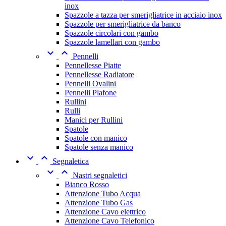
inox
Spazzole a tazza per smerigliatrice in acciaio inox
Spazzole per smerigliatrice da banco
Spazzole circolari con gambo
Spazzole lamellari con gambo


Pennelli
Pennellesse Piatte
Pennellesse Radiatore
Pennelli Ovalini
Pennelli Plafone
Rullini
Rulli
Manici per Rullini
Spatole
Spatole con manico
Spatole senza manico


Segnaletica


Nastri segnaletici
Bianco Rosso
Attenzione Tubo Acqua
Attenzione Tubo Gas
Attenzione Cavo elettrico
Attenzione Cavo Telefonico