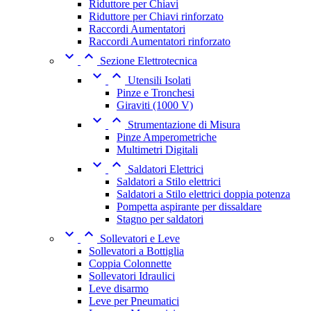
Riduttore per Chiavi
Riduttore per Chiavi rinforzato
Raccordi Aumentatori
Raccordi Aumentatori rinforzato


Sezione Elettrotecnica


Utensili Isolati
Pinze e Tronchesi
Giraviti (1000 V)


Strumentazione di Misura
Pinze Amperometriche
Multimetri Digitali


Saldatori Elettrici
Saldatori a Stilo elettrici
Saldatori a Stilo elettrici doppia potenza
Pompetta aspirante per dissaldare
Stagno per saldatori


Sollevatori e Leve
Sollevatori a Bottiglia
Coppia Colonnette
Sollevatori Idraulici
Leve disarmo
Leve per Pneumatici