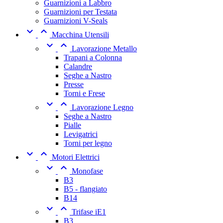
Guarnizioni a Labbro
Guarnizioni per Testata
Guarnizioni V-Seals


Macchina Utensili


Lavorazione Metallo
Trapani a Colonna
Calandre
Seghe a Nastro
Presse
Torni e Frese


Lavorazione Legno
Seghe a Nastro
Pialle
Levigatrici
Torni per legno


Motori Elettrici


Monofase
B3
B5 - flangiato
B14


Trifase iE1
B3