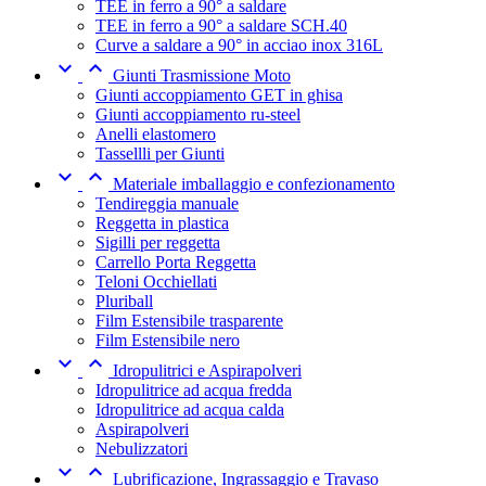
TEE in ferro a 90° a saldare
TEE in ferro a 90° a saldare SCH.40
Curve a saldare a 90° in acciao inox 316L


Giunti Trasmissione Moto
Giunti accoppiamento GET in ghisa
Giunti accoppiamento ru-steel
Anelli elastomero
Tassellli per Giunti


Materiale imballaggio e confezionamento
Tendireggia manuale
Reggetta in plastica
Sigilli per reggetta
Carrello Porta Reggetta
Teloni Occhiellati
Pluriball
Film Estensibile trasparente
Film Estensibile nero


Idropulitrici e Aspirapolveri
Idropulitrice ad acqua fredda
Idropulitrice ad acqua calda
Aspirapolveri
Nebulizzatori


Lubrificazione, Ingrassaggio e Travaso