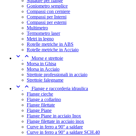
Squadre per flange
Goniometro semplice
Compassi con cerniere
Compassi per Interni
Compassi per esterni
Multimetro
Termometro laser
Metri in legno
Rotelle metriche in ABS
Rotelle metriche in Acciaio


Morse e strettoie
Morsa in Ghisa
Morsa in Acciaio
Strettoie professionali in acciaio
Strettoie falegname


Flange e raccorderia idraulica
Flange cieche
Flange a collarino
Flange filettate
Flange Piane
Flange Piane in acciaio Inox
Flange filettate in acciaio inox
Curve in ferro a 90° a saldare
Curve in ferro a 90° a saldare SCH.40