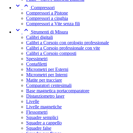


Compressori
Compressori a Pistone
Compressori a cinghia
Compressori a Vite senza fili


Strumenti di Misura
Calibri digitali
Calibri a Corsoio con orologio professionale
Calibri a Corsoio professionale con vite
Calibri a Corsoio composti
Spessimetri
Contafiletti
Micrometri per Esterni
Micrometri per Interni
Matite per tracciare
Comparatori centesimali
Base magnetica portacomparatore
Distanziometro laser
Livelle
Livelle magnetiche
Flessometri
Squadre semplici
Squadre a cappello
Squadre false