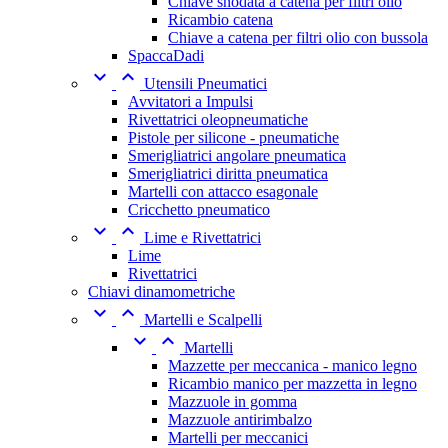
Chiave snodata a catena per filtri olio
Ricambio catena
Chiave a catena per filtri olio con bussola
SpaccaDadi


Utensili Pneumatici
Avvitatori a Impulsi
Rivettatrici oleopneumatiche
Pistole per silicone - pneumatiche
Smerigliatrici angolare pneumatica
Smerigliatrici diritta pneumatica
Martelli con attacco esagonale
Cricchetto pneumatico


Lime e Rivettatrici
Lime
Rivettatrici
Chiavi dinamometriche


Martelli e Scalpelli


Martelli
Mazzette per meccanica - manico legno
Ricambio manico per mazzetta in legno
Mazzuole in gomma
Mazzuole antirimbalzo
Martelli per meccanici