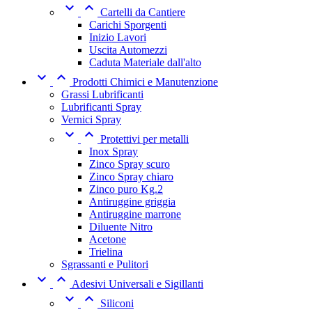


Cartelli da Cantiere
Carichi Sporgenti
Inizio Lavori
Uscita Automezzi
Caduta Materiale dall'alto


Prodotti Chimici e Manutenzione
Grassi Lubrificanti
Lubrificanti Spray
Vernici Spray


Protettivi per metalli
Inox Spray
Zinco Spray scuro
Zinco Spray chiaro
Zinco puro Kg.2
Antiruggine griggia
Antiruggine marrone
Diluente Nitro
Acetone
Trielina
Sgrassanti e Pulitori


Adesivi Universali e Sigillanti


Siliconi