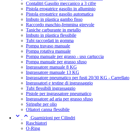
Contalitri Gasolio meccanico a 3 cifre
Pistola erogatrice gasolio in alluminio
Pistola erogatrice gasolio automatica
Imbuto in plastica gambo fisso
Raccordo maschio-femmina girevole
Taniche carburante in metallo
Imbuto in plastica flessibile
Tubi raccordati in gomma
Pompa travaso manuale
Pompa rotativa manuale
Pompa manuale per grasso - uso cartuccia
Pompa manuale per grasso sfuso
Ingrassatore manuale 8 KG
Ingrassatore manuale 13 KG
Ingrassatore pneumatico per fusti 20/30 KG - Carrellato
Ingrassatori e testine di ingrassaggio
Tubi flessibili ingrassaggio
Pistole per ingrassatore pneumatico
Ingrassatore ad aria per grasso sfuso
Siringhe per olio
Oliatori canna flessibile


Guarnizioni per Cilindri
Raschiatori
O-Ring