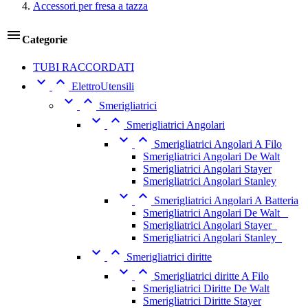
Accessori per fresa a tazza

Categorie
TUBI RACCORDATI


ElettroUtensili


Smerigliatrici


Smerigliatrici Angolari


Smerigliatrici Angolari A Filo
Smerigliatrici Angolari De Walt
Smerigliatrici Angolari Stayer
Smerigliatrici Angolari Stanley


Smerigliatrici Angolari A Batteria
Smerigliatrici Angolari De Walt _
Smerigliatrici Angolari Stayer_
Smerigliatrici Angolari Stanley_


Smerigliatrici diritte


Smerigliatrici diritte A Filo
Smerigliatrici Diritte De Walt
Smerigliatrici Diritte Stayer