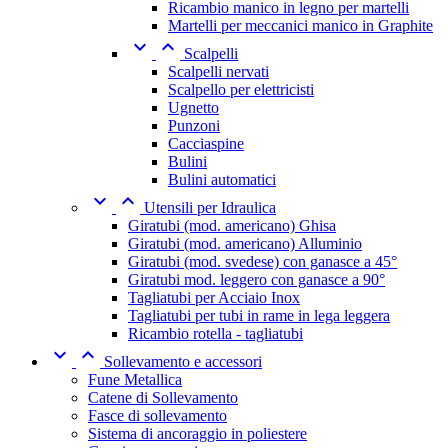
Ricambio manico in legno per martelli
Martelli per meccanici manico in Graphite


Scalpelli
Scalpelli nervati
Scalpello per elettricisti
Ugnetto
Punzoni
Cacciaspine
Bulini
Bulini automatici


Utensili per Idraulica
Giratubi (mod. americano) Ghisa
Giratubi (mod. americano) Alluminio
Giratubi (mod. svedese) con ganasce a 45°
Giratubi mod. leggero con ganasce a 90°
Tagliatubi per Acciaio Inox
Tagliatubi per tubi in rame in lega leggera
Ricambio rotella - tagliatubi


Sollevamento e accessori
Fune Metallica
Catene di Sollevamento
Fasce di sollevamento
Sistema di ancoraggio in poliestere