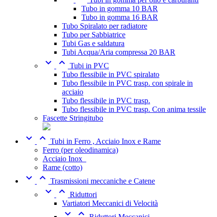
Tubo in gomma 10 BAR
Tubo in gomma 16 BAR
Tubo Spiralato per radiatore
Tubo per Sabbiatrice
Tubi Gas e saldatura
Tubi Acqua/Aria compressa 20 BAR


Tubi in PVC
Tubo flessibile in PVC spiralato
Tubo flessibile in PVC trasp. con spirale in
acciaio
Tubo flessibile in PVC trasp.
Tubo flessibile in PVC trasp. Con anima tessile
Fascette Stringitubo


Tubi in Ferro , Acciaio Inox e Rame
Ferro (per oleodinamica)
Acciaio Inox_
Rame (cotto)


Trasmissioni meccaniche e Catene


Riduttori
Vartiatori Meccanici di Velocità


Riduttori Meccanici