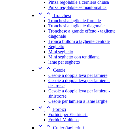
Pinza regolabile a cerniera chiusa
Pinza regolabile semiautomatica


Tronchesi
Tronchesi a tagliente frontale
Tronchesi a tagliente diagonale
Tronchese a grande effetto - tagliente
diagonale
Tronca bulloni a tagliente centrale
Seghetto
Mini seghetto
Mini seghetto con tendilama
lame per seghetto


Cesoie
Cesoie a doppia leva per lamiere
Cesoie a doppia leva per lamiere -
destrorse
Cesoie a doppia leva per lamiere -
sinistrorse
Cesoie per lamiera a lame larghe


Forbici
Forbici per Elettricisti
Forbici Multiuso


Cutter (taglierini)