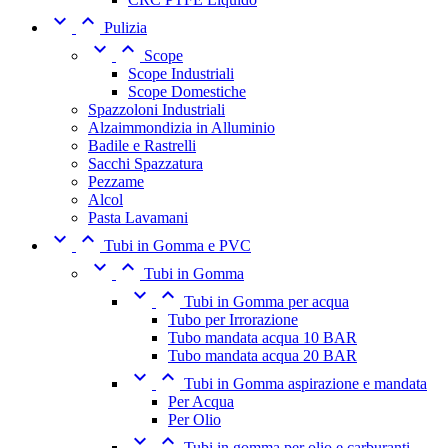


Pulizia


Scope
Scope Industriali
Scope Domestiche
Spazzoloni Industriali
Alzaimmondizia in Alluminio
Badile e Rastrelli
Sacchi Spazzatura
Pezzame
Alcol
Pasta Lavamani


Tubi in Gomma e PVC


Tubi in Gomma


Tubi in Gomma per acqua
Tubo per Irrorazione
Tubo mandata acqua 10 BAR
Tubo mandata acqua 20 BAR


Tubi in Gomma aspirazione e mandata
Per Acqua
Per Olio


Tubi in gomma per olio e carburanti