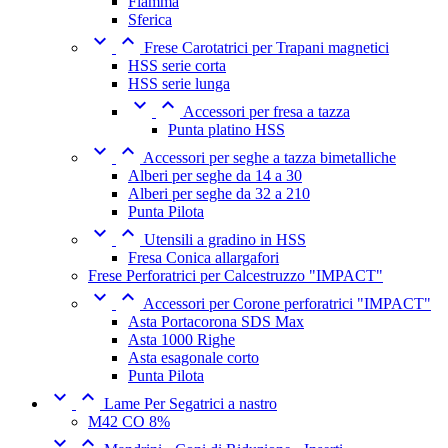
Fiamma
Sferica


Frese Carotatrici per Trapani magnetici
HSS serie corta
HSS serie lunga


Accessori per fresa a tazza
Punta platino HSS


Accessori per seghe a tazza bimetalliche
Alberi per seghe da 14 a 30
Alberi per seghe da 32 a 210
Punta Pilota


Utensili a gradino in HSS
Fresa Conica allargafori
Frese Perforatrici per Calcestruzzo "IMPACT"


Accessori per Corone perforatrici "IMPACT"
Asta Portacorona SDS Max
Asta 1000 Righe
Asta esagonale corto
Punta Pilota


Lame Per Segatrici a nastro
M42 CO 8%

