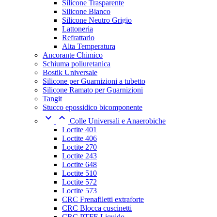
Silicone Trasparente
Silicone Bianco
Silicone Neutro Grigio
Lattoneria
Refrattario
Alta Temperatura
Ancorante Chimico
Schiuma poliuretanica
Bostik Universale
Silicone per Guarnizioni a tubetto
Silicone Ramato per Guarnizioni
Tangit
Stucco epossidico bicomponente


Colle Universali e Anaerobiche
Loctite 401
Loctite 406
Loctite 270
Loctite 243
Loctite 648
Loctite 510
Loctite 572
Loctite 573
CRC Frenafiletti extraforte
CRC Blocca cuscinetti
CRC PTFE Liquido