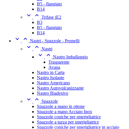
B5 - flangiato
B14


Trifase iE2
B3
B5 - flangiato
B14


Nastri - Spazzole - Pennelli


Nastri


Nastro Imballaggio
Trasparente
Avana
Nastro in Carta
Nastro Isolante
Nastro Americano
Nastro Autovulcanizzante
Nastro Biadesivo


Spazzole
Spazzole a mano in ottone
Spazzole a mano Acciaio Inox
Spazzole coniche per smerigliatrice
Spazzole a tazza per smerigliatrice
Spazzole coniche per smerigliatrice in acciaio