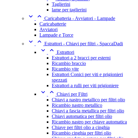
Taglierini
lame per taglierini


Caricabatteria - Avviatori - Lampade
Caricabatterie
Avviatori
Lampade e Torce


Estrattori - Chiavi per filtri - SpaccaDadi


Estrattori
Estrattori a 2 bracci per esterni
Ricambio braccio
Ricambio vite
Estrattori Conici per viti e prigionieri
spezzati
Estrattori a rulli per viti prigioniere


Chiavi per Filtri
Chiavi a nastro metallico per filtri olio
Ricambio nastro metallico
Chiavi a fascia metallica per filtri olio
Chiavi automatica per filtri olio
Ricambio nastro per chiave automatica
Chiave per filtri olio a cinghia
Ricambio cinghia per filtri olio