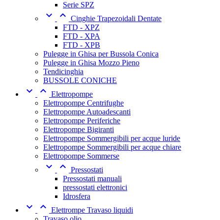
Serie SPZ


Cinghie Trapezoidali Dentate
FTD - XPZ
FTD - XPA
FTD - XPB
Pulegge in Ghisa per Bussola Conica
Pulegge in Ghisa Mozzo Pieno
Tendicinghia
BUSSOLE CONICHE


Elettropompe
Elettropompe Centrifughe
Elettropompe Autoadescanti
Elettropompe Periferiche
Elettropompe Bigiranti
Elettropompe Sommergibili per acque luride
Elettropompe Sommergibili per acque chiare
Elettropompe Sommerse


Pressostati
Pressostati manuali
pressostati elettronici
Idrosfera


Elettrompe Travaso liquidi
Travaso olio