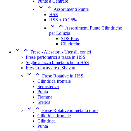
Punte a Centrare


Assortimenti Punte
HSS
HSS + CO 5%


Assortimenti Punte Cilindriche
per Edilizia
SDS Plus
Clindriche


Frese - Alesatori - Utensili conici
Frese perforatrici a tazza in HSS
Seghe a tazza bimetalliche in HSS
Fresa a Incassare e Sbavare


Frese Rotative in HSS
Cilindrica frontale
Semisferica
Punta
Fiamma
Sferica


Frese Rotative in metallo duro
Cilindrica frontale
Cilindrica
Punta