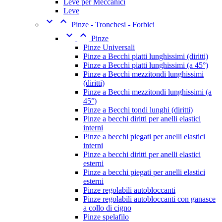
Leve per Meccanici
Leve


Pinze - Tronchesi - Forbici


Pinze
Pinze Universali
Pinze a Becchi piatti lunghissimi (diritti)
Pinze a Becchi piatti lunghissimi (a 45°)
Pinze a Becchi mezzitondi lunghissimi
(diritti)
Pinze a Becchi mezzitondi lunghissimi (a
45°)
Pinze a Becchi tondi lunghi (diritti)
Pinze a becchi diritti per anelli elastici
interni
Pinze a becchi piegati per anelli elastici
interni
Pinze a becchi diritti per anelli elastici
esterni
Pinze a becchi piegati per anelli elastici
esterni
Pinze regolabili autobloccanti
Pinze regolabili autobloccanti con ganasce
a collo di cigno
Pinze spelafilo