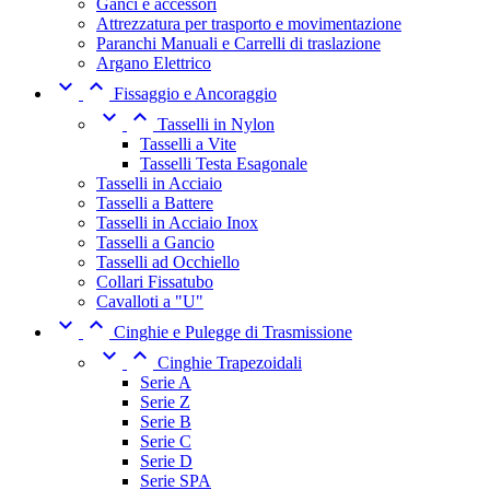
Ganci e accessori
Attrezzatura per trasporto e movimentazione
Paranchi Manuali e Carrelli di traslazione
Argano Elettrico


Fissaggio e Ancoraggio


Tasselli in Nylon
Tasselli a Vite
Tasselli Testa Esagonale
Tasselli in Acciaio
Tasselli a Battere
Tasselli in Acciaio Inox
Tasselli a Gancio
Tasselli ad Occhiello
Collari Fissatubo
Cavalloti a "U"


Cinghie e Pulegge di Trasmissione


Cinghie Trapezoidali
Serie A
Serie Z
Serie B
Serie C
Serie D
Serie SPA