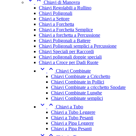


Chiavi di Manovra
Chiavi Regolabili a Rullino
Chiavi Poligonali
Chiavi a Settore
Chiavi a Forchetta
Chiavi a Forchetta Semplice
Chiavi a forchetta a Percussione
Chiavi Poligonali a Battere
Chiavi Poligonali semplici a Percussione
Chiavi Speciali per Raccordi
Chiavi poligonali doppie speciali
Chiavi a Croce per Dadi Ruote


Chiavi Combinate
Chiavi Combinate a Cricchetto
Chiavi Combinate in Pollici
Chiavi Combinate a cricchetto Snodate
Chiavi Combinate Lunghe
Chiavi Combinate semplici


Chiavi a Tubo
Chiavi a Tubo Leggere
Chiavi a Tubo Pesanti
Chiavi a Pipa Leggere
Chiavi a Pipa Pesanti

