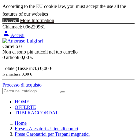
According to the EU cookie law, you must accept the use all the
features of our websites
I Accept
More Information
Chiamaci:
096229961

Accedi
Carrello
0
Non ci sono più articoli nel tuo carrello
0 articoli
0,00 €
Totale (Tasse incl.)
0,00 €
Iva inclusa
0,00 €
Processo di acquisto
HOME
OFFERTE
TUBI RACCORDATI
Home
Frese - Alesatori - Utensili conici
Frese Carotatrici per Trapani magnetici