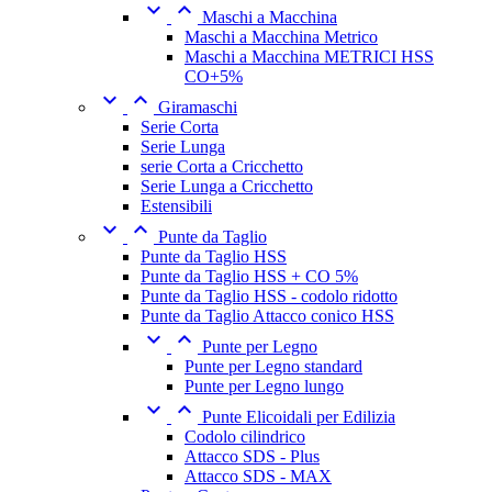


Maschi a Macchina
Maschi a Macchina Metrico
Maschi a Macchina METRICI HSS
CO+5%


Giramaschi
Serie Corta
Serie Lunga
serie Corta a Cricchetto
Serie Lunga a Cricchetto
Estensibili


Punte da Taglio
Punte da Taglio HSS
Punte da Taglio HSS + CO 5%
Punte da Taglio HSS - codolo ridotto
Punte da Taglio Attacco conico HSS


Punte per Legno
Punte per Legno standard
Punte per Legno lungo


Punte Elicoidali per Edilizia
Codolo cilindrico
Attacco SDS - Plus
Attacco SDS - MAX