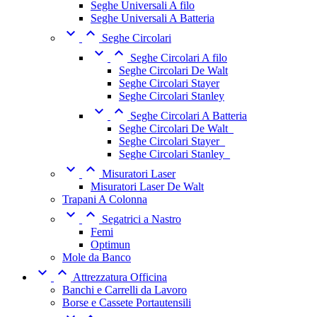
Seghe Universali A filo
Seghe Universali A Batteria


Seghe Circolari


Seghe Circolari A filo
Seghe Circolari De Walt
Seghe Circolari Stayer
Seghe Circolari Stanley


Seghe Circolari A Batteria
Seghe Circolari De Walt_
Seghe Circolari Stayer_
Seghe Circolari Stanley_


Misuratori Laser
Misuratori Laser De Walt
Trapani A Colonna


Segatrici a Nastro
Femi
Optimun
Mole da Banco


Attrezzatura Officina
Banchi e Carrelli da Lavoro
Borse e Cassete Portautensili