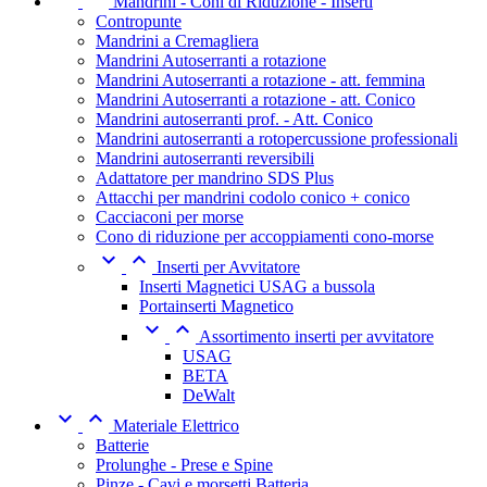
Mandrini - Coni di Riduzione - Inserti
Contropunte
Mandrini a Cremagliera
Mandrini Autoserranti a rotazione
Mandrini Autoserranti a rotazione - att. femmina
Mandrini Autoserranti a rotazione - att. Conico
Mandrini autoserranti prof. - Att. Conico
Mandrini autoserranti a rotopercussione professionali
Mandrini autoserranti reversibili
Adattatore per mandrino SDS Plus
Attacchi per mandrini codolo conico + conico
Cacciaconi per morse
Cono di riduzione per accoppiamenti cono-morse


Inserti per Avvitatore
Inserti Magnetici USAG a bussola
Portainserti Magnetico


Assortimento inserti per avvitatore
USAG
BETA
DeWalt


Materiale Elettrico
Batterie
Prolunghe - Prese e Spine
Pinze - Cavi e morsetti Batteria