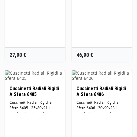
quelli...
quelli...
Prezzo
Prezzo
27,90 €
46,90 €
Cuscinetti Radiali Rigidi
Cuscinetti Radiali Rigidi
A Sfera 6405
A Sfera 6406
Cuscinetti Radiali Rigidi a
Cuscinetti Radiali Rigidi a
Sfera 6405 - 25x80x21 I
Sfera 6406 - 30x90x23 I
cuscinetti radiali a sfere sono
cuscinetti radiali a sfere sono
quelli...
quelli...