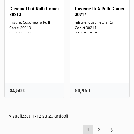
Cuscinetti A Rulli Conici
Cuscinetti A Rulli Conici
30213
30214
misure: Cuscinetti a Rulli
misure: Cuscinetti a Rulli
Conici 30213 -
Conici 30214 -
65x120x25,96...
70x125x26,25...
Prezzo
Prezzo
44,50 €
50,95 €
Visualizzati 1-12 su 20 articoli

1
2