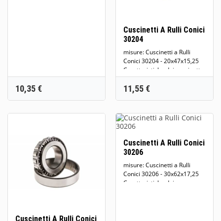
a...
Cuscinetti A Rulli Conici
30204
misure: Cuscinetti a Rulli
Conici 30204 - 20x47x15,25
Caratteristiche dei cuscinetti
a...
Prezzo
Prezzo
10,35 €
11,55 €
Cuscinetti A Rulli Conici
30206
misure: Cuscinetti a Rulli
Conici 30206 - 30x62x17,25
Caratteristiche dei...
Cuscinetti A Rulli Conici