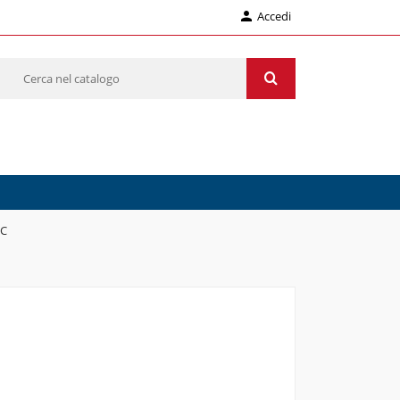

Accedi
EC