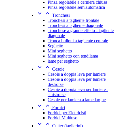
Pinza regolabile a cerniera chiusa
Pinza regolabile semiautomatica


Tronchesi
Tronchesi a tagliente frontale
Tronchesi a tagliente diagonale
Tronchese a grande effetto - tagliente
diagonale
Tronca bulloni a tagliente centrale
Seghetto
Mini seghetto
Mini seghetto con tendilama
lame per seghetto


Cesoie
Cesoie a doppia leva per lamiere
Cesoie a doppia leva per lamiere -
destrorse
Cesoie a doppia leva per lamiere -
sinistrorse
Cesoie per lamiera a lame larghe


Forbici
Forbici per Elettricisti
Forbici Multiuso


Cutter (taglierini)