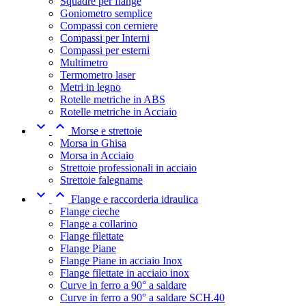
Squadre per flange
Goniometro semplice
Compassi con cerniere
Compassi per Interni
Compassi per esterni
Multimetro
Termometro laser
Metri in legno
Rotelle metriche in ABS
Rotelle metriche in Acciaio


Morse e strettoie
Morsa in Ghisa
Morsa in Acciaio
Strettoie professionali in acciaio
Strettoie falegname


Flange e raccorderia idraulica
Flange cieche
Flange a collarino
Flange filettate
Flange Piane
Flange Piane in acciaio Inox
Flange filettate in acciaio inox
Curve in ferro a 90° a saldare
Curve in ferro a 90° a saldare SCH.40