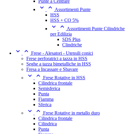
Punte a Centrare


Assortimenti Punte
HSS
HSS + CO 5%


Assortimenti Punte Cilindriche
per Edilizia
SDS Plus
Clindriche


Frese - Alesatori - Utensili conici
Frese perforatrici a tazza in HSS
Seghe a tazza bimetalliche in HSS
Fresa a Incassare e Sbavare


Frese Rotative in HSS
Cilindrica frontale
Semisferica
Punta
Fiamma
Sferica


Frese Rotative in metallo duro
Cilindrica frontale
Cilindrica
Punta