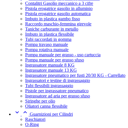
Contalitri Gasolio meccanico a 3 cifre
Pistola erogatrice gasolio in alluminio
Pistola erogatrice gasolio automatica
Imbuto in plastica gambo fisso
Raccordo maschio-femmina girevole
Taniche carburante in metallo
Imbuto in plastica flessibile
Tubi raccordati in gomma
Pompa travaso manuale
Pompa rotativa manuale
Pompa manuale per grasso - uso cartuccia
Pompa manuale per grasso sfuso
Ingrassatore manuale 8 KG
Ingrassatore manuale 13 KG
Ingrassatore pneumatico per fusti 20/30 KG - Carrellato
Ingrassatori e testine di ingrassaggio
Tubi flessibili ingrassaggio
Pistole per ingrassatore pneumatico
Ingrassatore ad aria per grasso sfuso
Siringhe per olio
Oliatori canna flessibile


Guarnizioni per Cilindri
Raschiatori
O-Ring