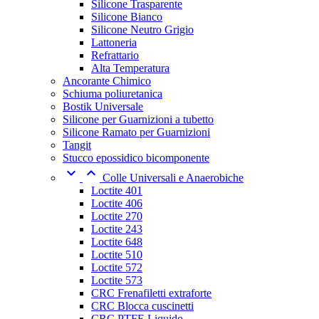
Silicone Trasparente
Silicone Bianco
Silicone Neutro Grigio
Lattoneria
Refrattario
Alta Temperatura
Ancorante Chimico
Schiuma poliuretanica
Bostik Universale
Silicone per Guarnizioni a tubetto
Silicone Ramato per Guarnizioni
Tangit
Stucco epossidico bicomponente


Colle Universali e Anaerobiche
Loctite 401
Loctite 406
Loctite 270
Loctite 243
Loctite 648
Loctite 510
Loctite 572
Loctite 573
CRC Frenafiletti extraforte
CRC Blocca cuscinetti
CRC PTFE Liquido