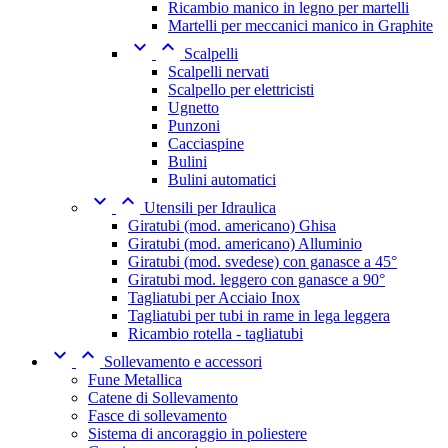
Ricambio manico in legno per martelli
Martelli per meccanici manico in Graphite


Scalpelli
Scalpelli nervati
Scalpello per elettricisti
Ugnetto
Punzoni
Cacciaspine
Bulini
Bulini automatici


Utensili per Idraulica
Giratubi (mod. americano) Ghisa
Giratubi (mod. americano) Alluminio
Giratubi (mod. svedese) con ganasce a 45°
Giratubi mod. leggero con ganasce a 90°
Tagliatubi per Acciaio Inox
Tagliatubi per tubi in rame in lega leggera
Ricambio rotella - tagliatubi


Sollevamento e accessori
Fune Metallica
Catene di Sollevamento
Fasce di sollevamento
Sistema di ancoraggio in poliestere