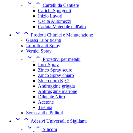


Cartelli da Cantiere
Carichi Sporgenti
Inizio Lavori
Uscita Automezzi
Caduta Materiale dall'alto


Prodotti Chimici e Manutenzione
Grassi Lubrificanti
Lubrificanti Spray
Vernici Spray


Protettivi per metalli
Inox Spray
Zinco Spray scuro
Zinco Spray chiaro
Zinco puro Kg.2
Antiruggine griggia
Antiruggine marrone
Diluente Nitro
Acetone
Trielina
Sgrassanti e Pulitori


Adesivi Universali e Sigillanti


Siliconi