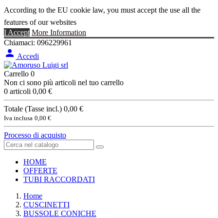
According to the EU cookie law, you must accept the use all the
features of our websites
I Accept
More Information
Chiamaci:
096229961

Accedi
Carrello
0
Non ci sono più articoli nel tuo carrello
0 articoli
0,00 €
Totale (Tasse incl.)
0,00 €
Iva inclusa
0,00 €
Processo di acquisto
HOME
OFFERTE
TUBI RACCORDATI
Home
CUSCINETTI
BUSSOLE CONICHE