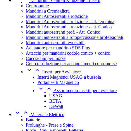
Mandrini - Coni di Riduzione - Inserti
Contropunte
Mandrini a Cremagliera
Mandrini Autoserranti a rotazione
Mandrini Autoserranti a rotazione - att. femmina
Mandrini Autoserranti a rotazione - att. Conico
Mandrini autoserranti prof. - Att. Conico
Mandrini autoserranti a rotopercussione professionali
Mandrini autoserranti reversibili
Adattatore per mandrino SDS Plus
Attacchi per mandrini codolo conico + conico
Cacciaconi per morse
Cono di riduzione per accoppiamenti cono-morse


Inserti per Avvitatore
Inserti Magnetici USAG a bussola
Portainserti Magnetico


Assortimento inserti per avvitatore
USAG
BETA
DeWalt


Materiale Elettrico
Batterie
Prolunghe - Prese e Spine
Pinze - Cavi e morsetti Batteria