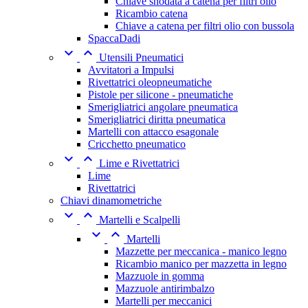
Chiave snodata a catena per filtri olio
Ricambio catena
Chiave a catena per filtri olio con bussola
SpaccaDadi


Utensili Pneumatici
Avvitatori a Impulsi
Rivettatrici oleopneumatiche
Pistole per silicone - pneumatiche
Smerigliatrici angolare pneumatica
Smerigliatrici diritta pneumatica
Martelli con attacco esagonale
Cricchetto pneumatico


Lime e Rivettatrici
Lime
Rivettatrici
Chiavi dinamometriche


Martelli e Scalpelli


Martelli
Mazzette per meccanica - manico legno
Ricambio manico per mazzetta in legno
Mazzuole in gomma
Mazzuole antirimbalzo
Martelli per meccanici