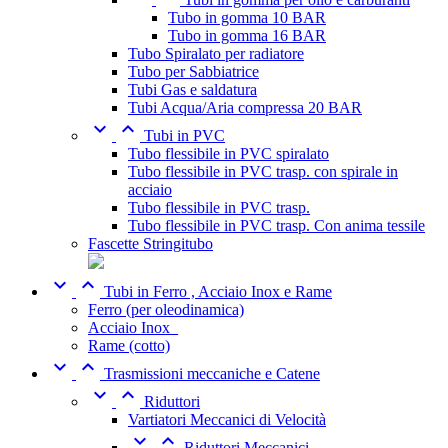
Tubo in gomma 10 BAR
Tubo in gomma 16 BAR
Tubo Spiralato per radiatore
Tubo per Sabbiatrice
Tubi Gas e saldatura
Tubi Acqua/Aria compressa 20 BAR


Tubi in PVC
Tubo flessibile in PVC spiralato
Tubo flessibile in PVC trasp. con spirale in
acciaio
Tubo flessibile in PVC trasp.
Tubo flessibile in PVC trasp. Con anima tessile
Fascette Stringitubo


Tubi in Ferro , Acciaio Inox e Rame
Ferro (per oleodinamica)
Acciaio Inox_
Rame (cotto)


Trasmissioni meccaniche e Catene


Riduttori
Vartiatori Meccanici di Velocità


Riduttori Meccanici