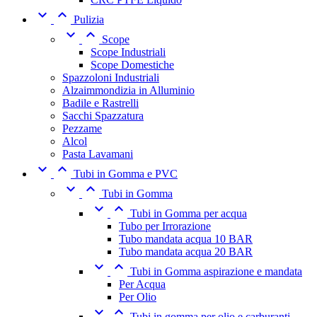


Pulizia


Scope
Scope Industriali
Scope Domestiche
Spazzoloni Industriali
Alzaimmondizia in Alluminio
Badile e Rastrelli
Sacchi Spazzatura
Pezzame
Alcol
Pasta Lavamani


Tubi in Gomma e PVC


Tubi in Gomma


Tubi in Gomma per acqua
Tubo per Irrorazione
Tubo mandata acqua 10 BAR
Tubo mandata acqua 20 BAR


Tubi in Gomma aspirazione e mandata
Per Acqua
Per Olio


Tubi in gomma per olio e carburanti