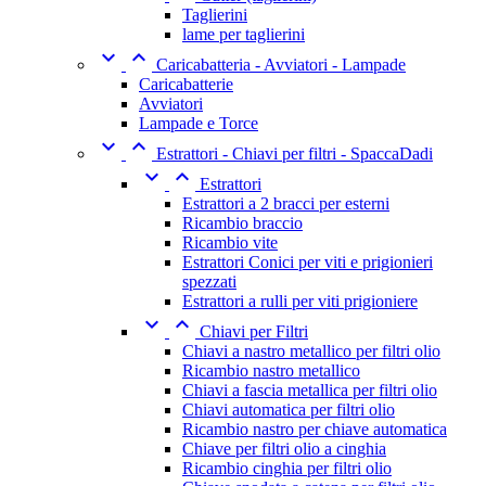
Taglierini
lame per taglierini


Caricabatteria - Avviatori - Lampade
Caricabatterie
Avviatori
Lampade e Torce


Estrattori - Chiavi per filtri - SpaccaDadi


Estrattori
Estrattori a 2 bracci per esterni
Ricambio braccio
Ricambio vite
Estrattori Conici per viti e prigionieri
spezzati
Estrattori a rulli per viti prigioniere


Chiavi per Filtri
Chiavi a nastro metallico per filtri olio
Ricambio nastro metallico
Chiavi a fascia metallica per filtri olio
Chiavi automatica per filtri olio
Ricambio nastro per chiave automatica
Chiave per filtri olio a cinghia
Ricambio cinghia per filtri olio