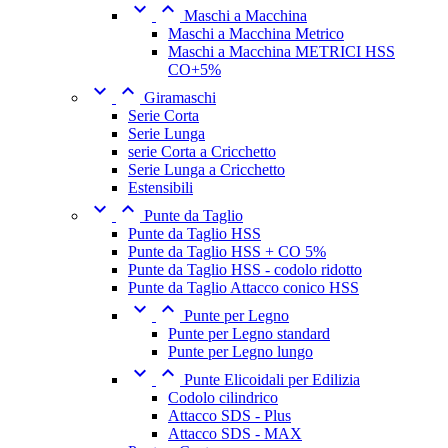


Maschi a Macchina
Maschi a Macchina Metrico
Maschi a Macchina METRICI HSS
CO+5%


Giramaschi
Serie Corta
Serie Lunga
serie Corta a Cricchetto
Serie Lunga a Cricchetto
Estensibili


Punte da Taglio
Punte da Taglio HSS
Punte da Taglio HSS + CO 5%
Punte da Taglio HSS - codolo ridotto
Punte da Taglio Attacco conico HSS


Punte per Legno
Punte per Legno standard
Punte per Legno lungo


Punte Elicoidali per Edilizia
Codolo cilindrico
Attacco SDS - Plus
Attacco SDS - MAX