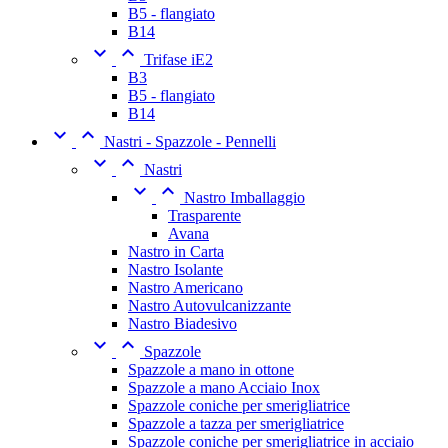
B5 - flangiato
B14


Trifase iE2
B3
B5 - flangiato
B14


Nastri - Spazzole - Pennelli


Nastri


Nastro Imballaggio
Trasparente
Avana
Nastro in Carta
Nastro Isolante
Nastro Americano
Nastro Autovulcanizzante
Nastro Biadesivo


Spazzole
Spazzole a mano in ottone
Spazzole a mano Acciaio Inox
Spazzole coniche per smerigliatrice
Spazzole a tazza per smerigliatrice
Spazzole coniche per smerigliatrice in acciaio