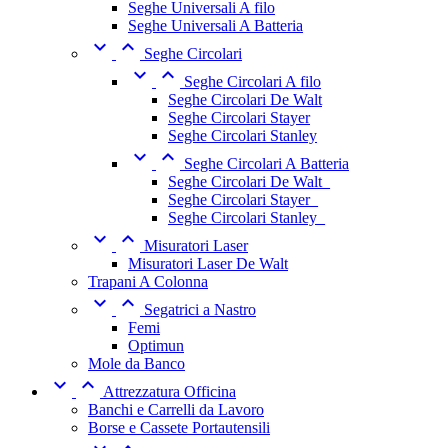
Seghe Universali A filo
Seghe Universali A Batteria


Seghe Circolari


Seghe Circolari A filo
Seghe Circolari De Walt
Seghe Circolari Stayer
Seghe Circolari Stanley


Seghe Circolari A Batteria
Seghe Circolari De Walt_
Seghe Circolari Stayer_
Seghe Circolari Stanley_


Misuratori Laser
Misuratori Laser De Walt
Trapani A Colonna


Segatrici a Nastro
Femi
Optimun
Mole da Banco


Attrezzatura Officina
Banchi e Carrelli da Lavoro
Borse e Cassete Portautensili