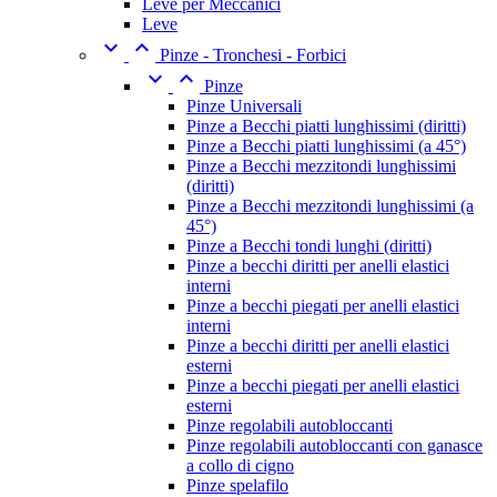
Leve per Meccanici
Leve


Pinze - Tronchesi - Forbici


Pinze
Pinze Universali
Pinze a Becchi piatti lunghissimi (diritti)
Pinze a Becchi piatti lunghissimi (a 45°)
Pinze a Becchi mezzitondi lunghissimi
(diritti)
Pinze a Becchi mezzitondi lunghissimi (a
45°)
Pinze a Becchi tondi lunghi (diritti)
Pinze a becchi diritti per anelli elastici
interni
Pinze a becchi piegati per anelli elastici
interni
Pinze a becchi diritti per anelli elastici
esterni
Pinze a becchi piegati per anelli elastici
esterni
Pinze regolabili autobloccanti
Pinze regolabili autobloccanti con ganasce
a collo di cigno
Pinze spelafilo