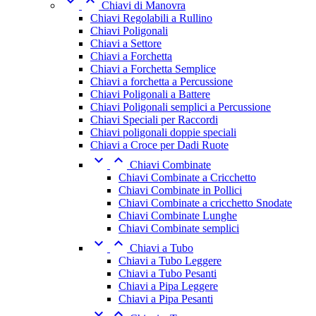


Chiavi di Manovra
Chiavi Regolabili a Rullino
Chiavi Poligonali
Chiavi a Settore
Chiavi a Forchetta
Chiavi a Forchetta Semplice
Chiavi a forchetta a Percussione
Chiavi Poligonali a Battere
Chiavi Poligonali semplici a Percussione
Chiavi Speciali per Raccordi
Chiavi poligonali doppie speciali
Chiavi a Croce per Dadi Ruote


Chiavi Combinate
Chiavi Combinate a Cricchetto
Chiavi Combinate in Pollici
Chiavi Combinate a cricchetto Snodate
Chiavi Combinate Lunghe
Chiavi Combinate semplici


Chiavi a Tubo
Chiavi a Tubo Leggere
Chiavi a Tubo Pesanti
Chiavi a Pipa Leggere
Chiavi a Pipa Pesanti

