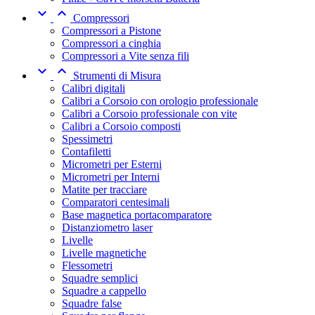


Compressori
Compressori a Pistone
Compressori a cinghia
Compressori a Vite senza fili


Strumenti di Misura
Calibri digitali
Calibri a Corsoio con orologio professionale
Calibri a Corsoio professionale con vite
Calibri a Corsoio composti
Spessimetri
Contafiletti
Micrometri per Esterni
Micrometri per Interni
Matite per tracciare
Comparatori centesimali
Base magnetica portacomparatore
Distanziometro laser
Livelle
Livelle magnetiche
Flessometri
Squadre semplici
Squadre a cappello
Squadre false