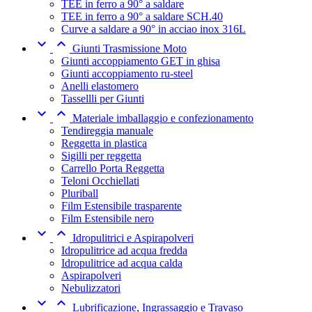
TEE in ferro a 90° a saldare
TEE in ferro a 90° a saldare SCH.40
Curve a saldare a 90° in acciao inox 316L


Giunti Trasmissione Moto
Giunti accoppiamento GET in ghisa
Giunti accoppiamento ru-steel
Anelli elastomero
Tassellli per Giunti


Materiale imballaggio e confezionamento
Tendireggia manuale
Reggetta in plastica
Sigilli per reggetta
Carrello Porta Reggetta
Teloni Occhiellati
Pluriball
Film Estensibile trasparente
Film Estensibile nero


Idropulitrici e Aspirapolveri
Idropulitrice ad acqua fredda
Idropulitrice ad acqua calda
Aspirapolveri
Nebulizzatori


Lubrificazione, Ingrassaggio e Travaso