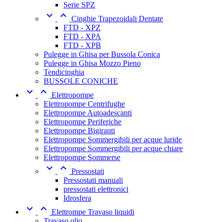
Serie SPZ


Cinghie Trapezoidali Dentate
FTD - XPZ
FTD - XPA
FTD - XPB
Pulegge in Ghisa per Bussola Conica
Pulegge in Ghisa Mozzo Pieno
Tendicinghia
BUSSOLE CONICHE


Elettropompe
Elettropompe Centrifughe
Elettropompe Autoadescanti
Elettropompe Periferiche
Elettropompe Bigiranti
Elettropompe Sommergibili per acque luride
Elettropompe Sommergibili per acque chiare
Elettropompe Sommerse


Pressostati
Pressostati manuali
pressostati elettronici
Idrosfera


Elettrompe Travaso liquidi
Travaso olio