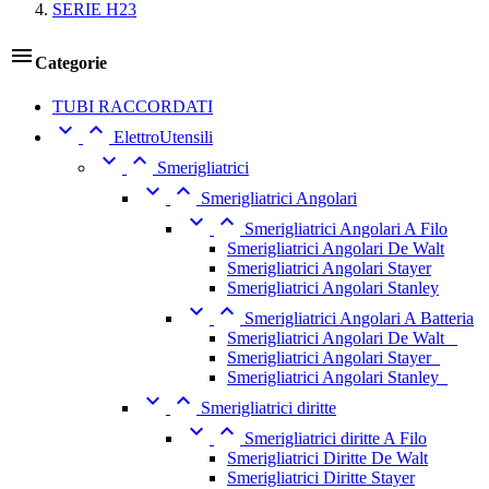
SERIE H23

Categorie
TUBI RACCORDATI


ElettroUtensili


Smerigliatrici


Smerigliatrici Angolari


Smerigliatrici Angolari A Filo
Smerigliatrici Angolari De Walt
Smerigliatrici Angolari Stayer
Smerigliatrici Angolari Stanley


Smerigliatrici Angolari A Batteria
Smerigliatrici Angolari De Walt _
Smerigliatrici Angolari Stayer_
Smerigliatrici Angolari Stanley_


Smerigliatrici diritte


Smerigliatrici diritte A Filo
Smerigliatrici Diritte De Walt
Smerigliatrici Diritte Stayer