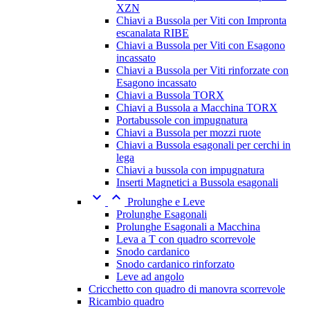
XZN
Chiavi a Bussola per Viti con Impronta
escanalata RIBE
Chiavi a Bussola per Viti con Esagono
incassato
Chiavi a Bussola per Viti rinforzate con
Esagono incassato
Chiavi a Bussola TORX
Chiavi a Bussola a Macchina TORX
Portabussole con impugnatura
Chiavi a Bussola per mozzi ruote
Chiavi a Bussola esagonali per cerchi in
lega
Chiavi a bussola con impugnatura
Inserti Magnetici a Bussola esagonali


Prolunghe e Leve
Prolunghe Esagonali
Prolunghe Esagonali a Macchina
Leva a T con quadro scorrevole
Snodo cardanico
Snodo cardanico rinforzato
Leve ad angolo
Cricchetto con quadro di manovra scorrevole
Ricambio quadro