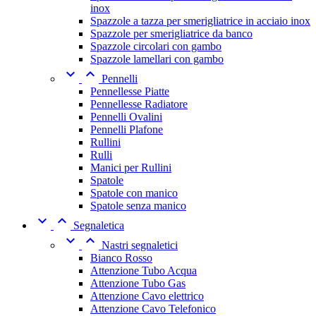
inox
Spazzole a tazza per smerigliatrice in acciaio inox
Spazzole per smerigliatrice da banco
Spazzole circolari con gambo
Spazzole lamellari con gambo


Pennelli
Pennellesse Piatte
Pennellesse Radiatore
Pennelli Ovalini
Pennelli Plafone
Rullini
Rulli
Manici per Rullini
Spatole
Spatole con manico
Spatole senza manico


Segnaletica


Nastri segnaletici
Bianco Rosso
Attenzione Tubo Acqua
Attenzione Tubo Gas
Attenzione Cavo elettrico
Attenzione Cavo Telefonico