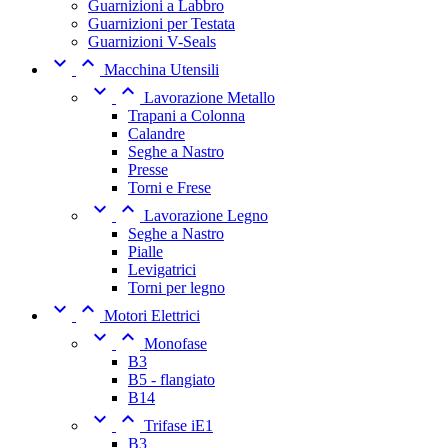
Guarnizioni a Labbro
Guarnizioni per Testata
Guarnizioni V-Seals


Macchina Utensili


Lavorazione Metallo
Trapani a Colonna
Calandre
Seghe a Nastro
Presse
Torni e Frese


Lavorazione Legno
Seghe a Nastro
Pialle
Levigatrici
Torni per legno


Motori Elettrici


Monofase
B3
B5 - flangiato
B14


Trifase iE1
B3