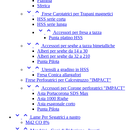
Fiamma
Sferica


Frese Carotatrici per Trapani magnetici
HSS serie corta
HSS serie lunga


Accessori per fresa a tazza
Punta platino HSS


Accessori per seghe a tazza bimetalliche
Alberi per seghe da 14 a 30
Alberi per seghe da 32 a 210
Punta Pilota


Utensili a gradino in HSS
Fresa Conica allargafori
Frese Perforatrici per Calcestruzzo "IMPACT"


Accessori per Corone perforatrici "IMPACT"
Asta Portacorona SDS Max
Asta 1000 Righe
Asta esagonale corto
Punta Pilota


Lame Per Segatrici a nastro
M42 CO 8%

