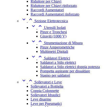
Riduttore per Chiavi
Riduttore per Chiavi rinforzato
Raccordi Aumentatori
Raccordi Aumentatori rinforzato


Sezione Elettrotecnica


Utensili Isolati
Pinze e Tronchesi
Giraviti (1000 V)


Strumentazione di Misura
Pinze Amperometriche
Multimetri Digitali


Saldatori Elettrici
Saldatori a Stilo elettrici
Saldatori a Stilo elettrici doppia potenza
Pompetta aspirante per dissaldare
Stagno per saldatori


Sollevatori e Leve
Sollevatori a Bottiglia
Coppia Colonnette
Sollevatori Idraulici
Leve disarmo
Leve per Pneumatici