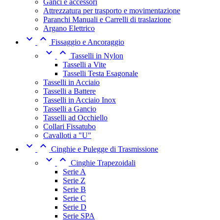
Ganci e accessori
Attrezzatura per trasporto e movimentazione
Paranchi Manuali e Carrelli di traslazione
Argano Elettrico


Fissaggio e Ancoraggio


Tasselli in Nylon
Tasselli a Vite
Tasselli Testa Esagonale
Tasselli in Acciaio
Tasselli a Battere
Tasselli in Acciaio Inox
Tasselli a Gancio
Tasselli ad Occhiello
Collari Fissatubo
Cavalloti a "U"


Cinghie e Pulegge di Trasmissione


Cinghie Trapezoidali
Serie A
Serie Z
Serie B
Serie C
Serie D
Serie SPA