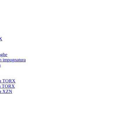
RX
unghe
on impugnatura
a
nta TORX
nta TORX
nta XZN