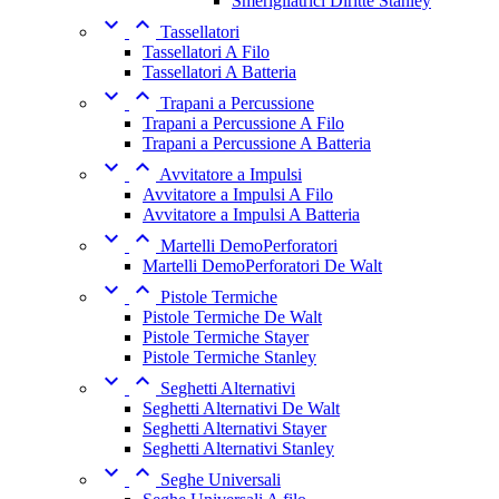
Smerigliatrici Diritte Stanley


Tassellatori
Tassellatori A Filo
Tassellatori A Batteria


Trapani a Percussione
Trapani a Percussione A Filo
Trapani a Percussione A Batteria


Avvitatore a Impulsi
Avvitatore a Impulsi A Filo
Avvitatore a Impulsi A Batteria


Martelli DemoPerforatori
Martelli DemoPerforatori De Walt


Pistole Termiche
Pistole Termiche De Walt
Pistole Termiche Stayer
Pistole Termiche Stanley


Seghetti Alternativi
Seghetti Alternativi De Walt
Seghetti Alternativi Stayer
Seghetti Alternativi Stanley


Seghe Universali