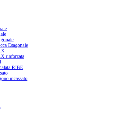
nale
ale
agonale
occa Esagonale
ORX
X rinforzata
N
analata RIBE
sato
gono incassato
a