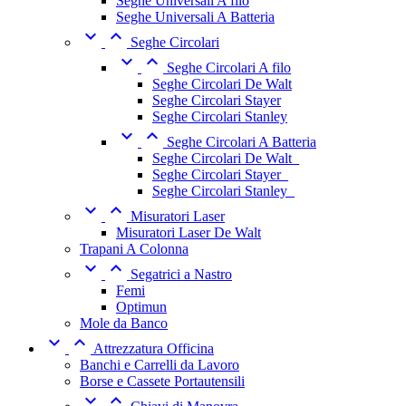
Seghe Universali A filo
Seghe Universali A Batteria


Seghe Circolari


Seghe Circolari A filo
Seghe Circolari De Walt
Seghe Circolari Stayer
Seghe Circolari Stanley


Seghe Circolari A Batteria
Seghe Circolari De Walt_
Seghe Circolari Stayer_
Seghe Circolari Stanley_


Misuratori Laser
Misuratori Laser De Walt
Trapani A Colonna


Segatrici a Nastro
Femi
Optimun
Mole da Banco


Attrezzatura Officina
Banchi e Carrelli da Lavoro
Borse e Cassete Portautensili

