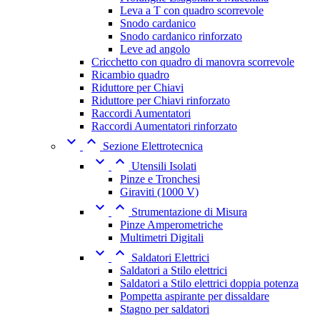
Leva a T con quadro scorrevole
Snodo cardanico
Snodo cardanico rinforzato
Leve ad angolo
Cricchetto con quadro di manovra scorrevole
Ricambio quadro
Riduttore per Chiavi
Riduttore per Chiavi rinforzato
Raccordi Aumentatori
Raccordi Aumentatori rinforzato


Sezione Elettrotecnica


Utensili Isolati
Pinze e Tronchesi
Giraviti (1000 V)


Strumentazione di Misura
Pinze Amperometriche
Multimetri Digitali


Saldatori Elettrici
Saldatori a Stilo elettrici
Saldatori a Stilo elettrici doppia potenza
Pompetta aspirante per dissaldare
Stagno per saldatori