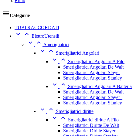
Rilub

Categorie
TUBI RACCORDATI


ElettroUtensili


Smerigliatrici


Smerigliatrici Angolari


Smerigliatrici Angolari A Filo
Smerigliatrici Angolari De Walt
Smerigliatrici Angolari Stayer
Smerigliatrici Angolari Stanley


Smerigliatrici Angolari A Batteria
Smerigliatrici Angolari De Walt _
Smerigliatrici Angolari Stayer_
Smerigliatrici Angolari Stanley_


Smerigliatrici diritte


Smerigliatrici diritte A Filo
Smerigliatrici Diritte De Walt
Smerigliatrici Diritte Stayer