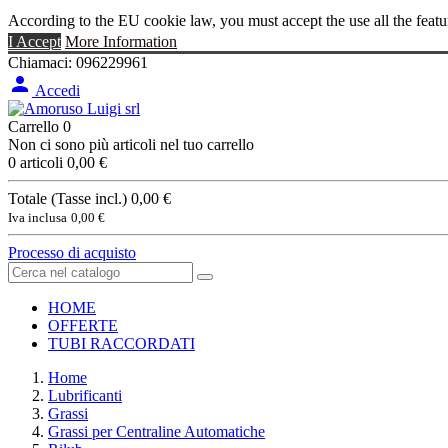
According to the EU cookie law, you must accept the use all the featu
I Accept
More Information
Chiamaci:
096229961

Accedi
Carrello
0
Non ci sono più articoli nel tuo carrello
0 articoli
0,00 €
Totale (Tasse incl.)
0,00 €
Iva inclusa
0,00 €
Processo di acquisto
HOME
OFFERTE
TUBI RACCORDATI
Home
Lubrificanti
Grassi
Grassi per Centraline Automatiche