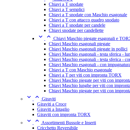
Chiavi a T snodate
Chiavi a T semplici
Chiavi a T snodate con Maschio esagonale
Chiavi a T con attacco quadro snodato
Chiavi a T snodate per candele
Chiavi snodate per candellette


Chiavi Maschio piegate esagonali e TO
Chiavi Maschio esagonali piegate
Chiavi Maschio esagonali piegate in pollici
Chiavi Maschio esagonali - testa sferica - l
Chiavi Maschio esagonali - testa sferica - c
Chiavi Maschio esagonali - con impugnatur
Chiavi a T con Maschio esagonale
Chiavi a T per viti con impronta TORX
Chiavi Maschio piegate per viti con impro
Chiavi Maschio lunghe per viti con impro
Chiavi Maschio piegate per viti con impro


Giraviti
Giraviti a Croce
Giraviti a Intaglio
Giraviti con impronta TORX


Assortimenti Bussole e Inserti
Cricchetto Reversibile