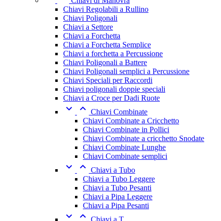
Chiavi di Manovra
Chiavi Regolabili a Rullino
Chiavi Poligonali
Chiavi a Settore
Chiavi a Forchetta
Chiavi a Forchetta Semplice
Chiavi a forchetta a Percussione
Chiavi Poligonali a Battere
Chiavi Poligonali semplici a Percussione
Chiavi Speciali per Raccordi
Chiavi poligonali doppie speciali
Chiavi a Croce per Dadi Ruote


Chiavi Combinate
Chiavi Combinate a Cricchetto
Chiavi Combinate in Pollici
Chiavi Combinate a cricchetto Snodate
Chiavi Combinate Lunghe
Chiavi Combinate semplici


Chiavi a Tubo
Chiavi a Tubo Leggere
Chiavi a Tubo Pesanti
Chiavi a Pipa Leggere
Chiavi a Pipa Pesanti


Chiavi a T