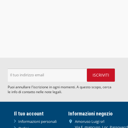
Puoi annullare l'iscrizione in ogni momenti. A questo scopo, cerca
le info di contatto nelle note legali.
Il tuo account
Informazioni negozio
Informazioni personali
Amoruso Luigi srl

Via F. mancuso, Loc. Passovecc