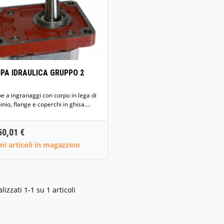
Anteprima
PA IDRAULICA GRUPPO 2
 a ingranaggi con corpo in lega di
inio, flange e coperchi in ghisa....
rezzo
50,01 €
mi articoli in magazzino
lizzati 1-1 su 1 articoli