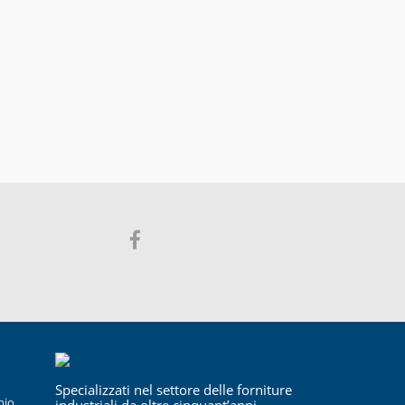
Specializzati nel settore delle forniture
hio
industriali da oltre cinquant’anni.