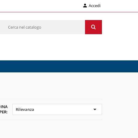

Accedi
INA

Rilevanza
PER: