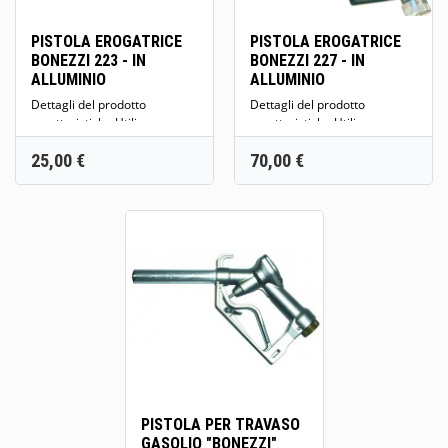
PISTOLA EROGATRICE
PISTOLA EROGATRICE
BONEZZI 223 - IN
BONEZZI 227 - IN
ALLUMINIO
ALLUMINIO
Dettagli del prodotto
Dettagli del prodotto
caratteristiche Utilizzo
caratteristiche Utilizzo
Combustibili Tecnologia
Combustibili Tecnologia
Prezzo
Prezzo
25,00 €
Termica Portata...
Autoadescante...
70,00 €
PISTOLA PER TRAVASO
GASOLIO "BONEZZI"