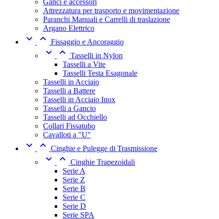
Ganci e accessori
Attrezzatura per trasporto e movimentazione
Paranchi Manuali e Carrelli di traslazione
Argano Elettrico


Fissaggio e Ancoraggio


Tasselli in Nylon
Tasselli a Vite
Tasselli Testa Esagonale
Tasselli in Acciaio
Tasselli a Battere
Tasselli in Acciaio Inox
Tasselli a Gancio
Tasselli ad Occhiello
Collari Fissatubo
Cavalloti a "U"


Cinghie e Pulegge di Trasmissione


Cinghie Trapezoidali
Serie A
Serie Z
Serie B
Serie C
Serie D
Serie SPA