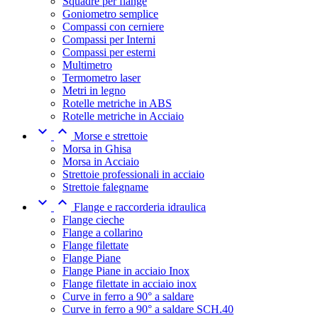
Squadre per flange
Goniometro semplice
Compassi con cerniere
Compassi per Interni
Compassi per esterni
Multimetro
Termometro laser
Metri in legno
Rotelle metriche in ABS
Rotelle metriche in Acciaio


Morse e strettoie
Morsa in Ghisa
Morsa in Acciaio
Strettoie professionali in acciaio
Strettoie falegname


Flange e raccorderia idraulica
Flange cieche
Flange a collarino
Flange filettate
Flange Piane
Flange Piane in acciaio Inox
Flange filettate in acciaio inox
Curve in ferro a 90° a saldare
Curve in ferro a 90° a saldare SCH.40