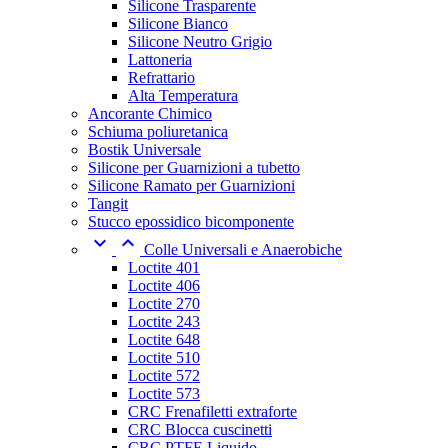
Silicone Trasparente
Silicone Bianco
Silicone Neutro Grigio
Lattoneria
Refrattario
Alta Temperatura
Ancorante Chimico
Schiuma poliuretanica
Bostik Universale
Silicone per Guarnizioni a tubetto
Silicone Ramato per Guarnizioni
Tangit
Stucco epossidico bicomponente


Colle Universali e Anaerobiche
Loctite 401
Loctite 406
Loctite 270
Loctite 243
Loctite 648
Loctite 510
Loctite 572
Loctite 573
CRC Frenafiletti extraforte
CRC Blocca cuscinetti
CRC PTFE Liquido