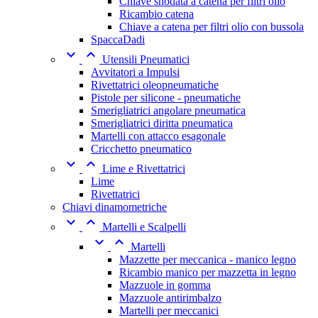
Chiave snodata a catena per filtri olio
Ricambio catena
Chiave a catena per filtri olio con bussola
SpaccaDadi


Utensili Pneumatici
Avvitatori a Impulsi
Rivettatrici oleopneumatiche
Pistole per silicone - pneumatiche
Smerigliatrici angolare pneumatica
Smerigliatrici diritta pneumatica
Martelli con attacco esagonale
Cricchetto pneumatico


Lime e Rivettatrici
Lime
Rivettatrici
Chiavi dinamometriche


Martelli e Scalpelli


Martelli
Mazzette per meccanica - manico legno
Ricambio manico per mazzetta in legno
Mazzuole in gomma
Mazzuole antirimbalzo
Martelli per meccanici