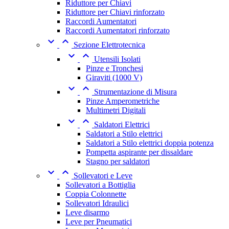
Riduttore per Chiavi
Riduttore per Chiavi rinforzato
Raccordi Aumentatori
Raccordi Aumentatori rinforzato


Sezione Elettrotecnica


Utensili Isolati
Pinze e Tronchesi
Giraviti (1000 V)


Strumentazione di Misura
Pinze Amperometriche
Multimetri Digitali


Saldatori Elettrici
Saldatori a Stilo elettrici
Saldatori a Stilo elettrici doppia potenza
Pompetta aspirante per dissaldare
Stagno per saldatori


Sollevatori e Leve
Sollevatori a Bottiglia
Coppia Colonnette
Sollevatori Idraulici
Leve disarmo
Leve per Pneumatici