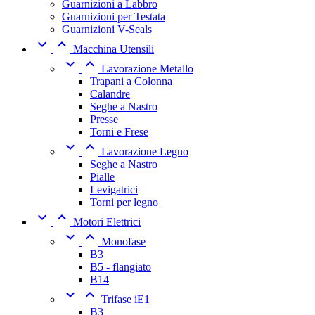
Guarnizioni a Labbro
Guarnizioni per Testata
Guarnizioni V-Seals


Macchina Utensili


Lavorazione Metallo
Trapani a Colonna
Calandre
Seghe a Nastro
Presse
Torni e Frese


Lavorazione Legno
Seghe a Nastro
Pialle
Levigatrici
Torni per legno


Motori Elettrici


Monofase
B3
B5 - flangiato
B14


Trifase iE1
B3