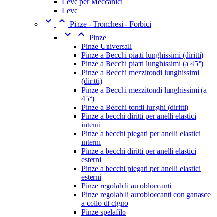
Leve per Meccanici
Leve


Pinze - Tronchesi - Forbici


Pinze
Pinze Universali
Pinze a Becchi piatti lunghissimi (diritti)
Pinze a Becchi piatti lunghissimi (a 45°)
Pinze a Becchi mezzitondi lunghissimi
(diritti)
Pinze a Becchi mezzitondi lunghissimi (a
45°)
Pinze a Becchi tondi lunghi (diritti)
Pinze a becchi diritti per anelli elastici
interni
Pinze a becchi piegati per anelli elastici
interni
Pinze a becchi diritti per anelli elastici
esterni
Pinze a becchi piegati per anelli elastici
esterni
Pinze regolabili autobloccanti
Pinze regolabili autobloccanti con ganasce
a collo di cigno
Pinze spelafilo