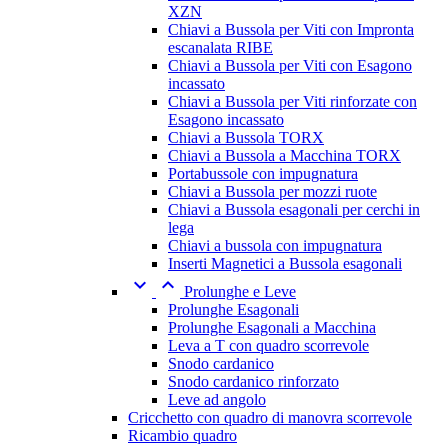
XZN
Chiavi a Bussola per Viti con Impronta
escanalata RIBE
Chiavi a Bussola per Viti con Esagono
incassato
Chiavi a Bussola per Viti rinforzate con
Esagono incassato
Chiavi a Bussola TORX
Chiavi a Bussola a Macchina TORX
Portabussole con impugnatura
Chiavi a Bussola per mozzi ruote
Chiavi a Bussola esagonali per cerchi in
lega
Chiavi a bussola con impugnatura
Inserti Magnetici a Bussola esagonali


Prolunghe e Leve
Prolunghe Esagonali
Prolunghe Esagonali a Macchina
Leva a T con quadro scorrevole
Snodo cardanico
Snodo cardanico rinforzato
Leve ad angolo
Cricchetto con quadro di manovra scorrevole
Ricambio quadro