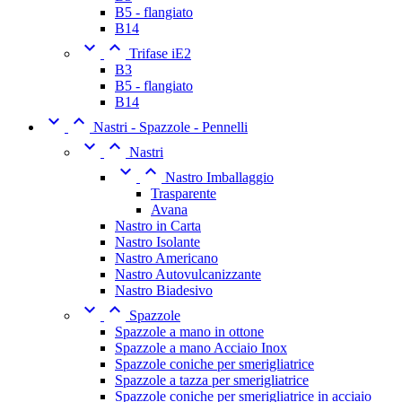
B5 - flangiato
B14


Trifase iE2
B3
B5 - flangiato
B14


Nastri - Spazzole - Pennelli


Nastri


Nastro Imballaggio
Trasparente
Avana
Nastro in Carta
Nastro Isolante
Nastro Americano
Nastro Autovulcanizzante
Nastro Biadesivo


Spazzole
Spazzole a mano in ottone
Spazzole a mano Acciaio Inox
Spazzole coniche per smerigliatrice
Spazzole a tazza per smerigliatrice
Spazzole coniche per smerigliatrice in acciaio