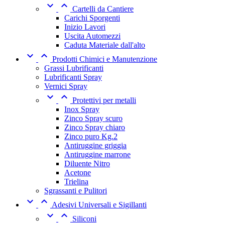


Cartelli da Cantiere
Carichi Sporgenti
Inizio Lavori
Uscita Automezzi
Caduta Materiale dall'alto


Prodotti Chimici e Manutenzione
Grassi Lubrificanti
Lubrificanti Spray
Vernici Spray


Protettivi per metalli
Inox Spray
Zinco Spray scuro
Zinco Spray chiaro
Zinco puro Kg.2
Antiruggine griggia
Antiruggine marrone
Diluente Nitro
Acetone
Trielina
Sgrassanti e Pulitori


Adesivi Universali e Sigillanti


Siliconi