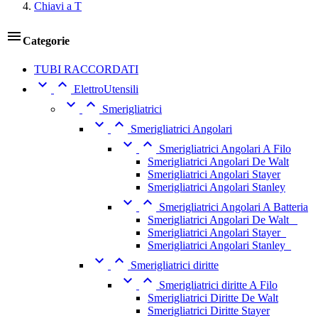
Chiavi a T

Categorie
TUBI RACCORDATI


ElettroUtensili


Smerigliatrici


Smerigliatrici Angolari


Smerigliatrici Angolari A Filo
Smerigliatrici Angolari De Walt
Smerigliatrici Angolari Stayer
Smerigliatrici Angolari Stanley


Smerigliatrici Angolari A Batteria
Smerigliatrici Angolari De Walt _
Smerigliatrici Angolari Stayer_
Smerigliatrici Angolari Stanley_


Smerigliatrici diritte


Smerigliatrici diritte A Filo
Smerigliatrici Diritte De Walt
Smerigliatrici Diritte Stayer