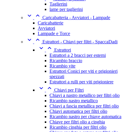
Taglierini
lame per taglierini


Caricabatteria - Avviatori - Lampade
Caricabatterie
Avviatori
Lampade e Torce


Estrattori - Chiavi per filtri - SpaccaDadi


Estrattori
Estrattori a 2 bracci per esterni
Ricambio braccio
Ricambio vite
Estrattori Conici per viti e prigionieri
spezzati
Estrattori a rulli per viti prigioniere


Chiavi per Filtri
Chiavi a nastro metallico per filtri olio
Ricambio nastro metallico
Chiavi a fascia metallica per filtri olio
Chiavi automatica per filtri olio
Ricambio nastro per chiave automatica
Chiave per filtri olio a cinghia
Ricambio cinghia per filtri olio