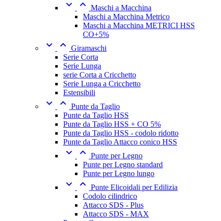


Maschi a Macchina
Maschi a Macchina Metrico
Maschi a Macchina METRICI HSS
CO+5%


Giramaschi
Serie Corta
Serie Lunga
serie Corta a Cricchetto
Serie Lunga a Cricchetto
Estensibili


Punte da Taglio
Punte da Taglio HSS
Punte da Taglio HSS + CO 5%
Punte da Taglio HSS - codolo ridotto
Punte da Taglio Attacco conico HSS


Punte per Legno
Punte per Legno standard
Punte per Legno lungo


Punte Elicoidali per Edilizia
Codolo cilindrico
Attacco SDS - Plus
Attacco SDS - MAX