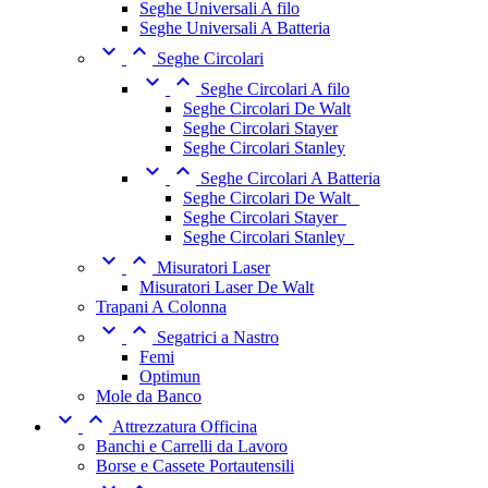
Seghe Universali A filo
Seghe Universali A Batteria


Seghe Circolari


Seghe Circolari A filo
Seghe Circolari De Walt
Seghe Circolari Stayer
Seghe Circolari Stanley


Seghe Circolari A Batteria
Seghe Circolari De Walt_
Seghe Circolari Stayer_
Seghe Circolari Stanley_


Misuratori Laser
Misuratori Laser De Walt
Trapani A Colonna


Segatrici a Nastro
Femi
Optimun
Mole da Banco


Attrezzatura Officina
Banchi e Carrelli da Lavoro
Borse e Cassete Portautensili