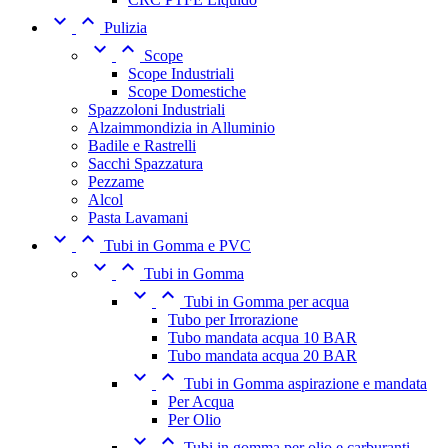


Pulizia


Scope
Scope Industriali
Scope Domestiche
Spazzoloni Industriali
Alzaimmondizia in Alluminio
Badile e Rastrelli
Sacchi Spazzatura
Pezzame
Alcol
Pasta Lavamani


Tubi in Gomma e PVC


Tubi in Gomma


Tubi in Gomma per acqua
Tubo per Irrorazione
Tubo mandata acqua 10 BAR
Tubo mandata acqua 20 BAR


Tubi in Gomma aspirazione e mandata
Per Acqua
Per Olio


Tubi in gomma per olio e carburanti