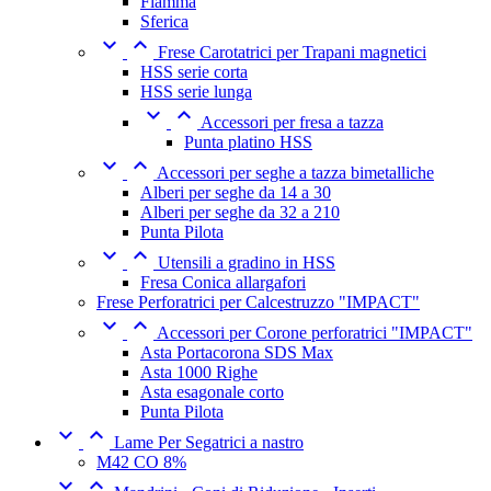
Fiamma
Sferica


Frese Carotatrici per Trapani magnetici
HSS serie corta
HSS serie lunga


Accessori per fresa a tazza
Punta platino HSS


Accessori per seghe a tazza bimetalliche
Alberi per seghe da 14 a 30
Alberi per seghe da 32 a 210
Punta Pilota


Utensili a gradino in HSS
Fresa Conica allargafori
Frese Perforatrici per Calcestruzzo "IMPACT"


Accessori per Corone perforatrici "IMPACT"
Asta Portacorona SDS Max
Asta 1000 Righe
Asta esagonale corto
Punta Pilota


Lame Per Segatrici a nastro
M42 CO 8%

