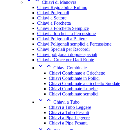


Chiavi di Manovra
Chiavi Regolabili a Rullino
Chiavi Poligonali
Chiavi a Settore
Chiavi a Forchetta
Chiavi a Forchetta Semplice
Chiavi a forchetta a Percussione
Chiavi Poligonali a Battere
Chiavi Poligonali semplici a Percussione
Chiavi Speciali per Raccordi
Chiavi poligonali doppie speciali
Chiavi a Croce per Dadi Ruote


Chiavi Combinate
Chiavi Combinate a Cricchetto
Chiavi Combinate in Pollici
Chiavi Combinate a cricchetto Snodate
Chiavi Combinate Lunghe
Chiavi Combinate semplici


Chiavi a Tubo
Chiavi a Tubo Leggere
Chiavi a Tubo Pesanti
Chiavi a Pipa Leggere
Chiavi a Pipa Pesanti

