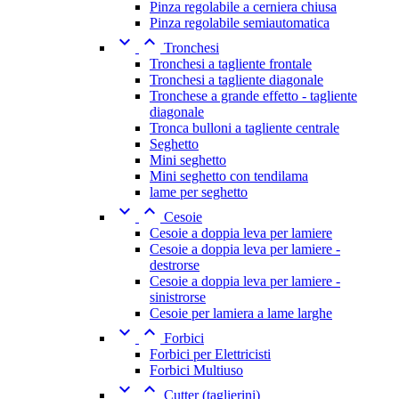
Pinza regolabile a cerniera chiusa
Pinza regolabile semiautomatica


Tronchesi
Tronchesi a tagliente frontale
Tronchesi a tagliente diagonale
Tronchese a grande effetto - tagliente
diagonale
Tronca bulloni a tagliente centrale
Seghetto
Mini seghetto
Mini seghetto con tendilama
lame per seghetto


Cesoie
Cesoie a doppia leva per lamiere
Cesoie a doppia leva per lamiere -
destrorse
Cesoie a doppia leva per lamiere -
sinistrorse
Cesoie per lamiera a lame larghe


Forbici
Forbici per Elettricisti
Forbici Multiuso


Cutter (taglierini)