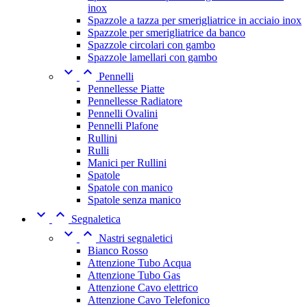
inox
Spazzole a tazza per smerigliatrice in acciaio inox
Spazzole per smerigliatrice da banco
Spazzole circolari con gambo
Spazzole lamellari con gambo


Pennelli
Pennellesse Piatte
Pennellesse Radiatore
Pennelli Ovalini
Pennelli Plafone
Rullini
Rulli
Manici per Rullini
Spatole
Spatole con manico
Spatole senza manico


Segnaletica


Nastri segnaletici
Bianco Rosso
Attenzione Tubo Acqua
Attenzione Tubo Gas
Attenzione Cavo elettrico
Attenzione Cavo Telefonico