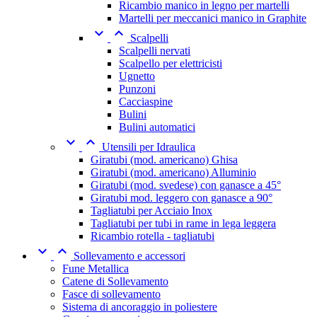
Ricambio manico in legno per martelli
Martelli per meccanici manico in Graphite


Scalpelli
Scalpelli nervati
Scalpello per elettricisti
Ugnetto
Punzoni
Cacciaspine
Bulini
Bulini automatici


Utensili per Idraulica
Giratubi (mod. americano) Ghisa
Giratubi (mod. americano) Alluminio
Giratubi (mod. svedese) con ganasce a 45°
Giratubi mod. leggero con ganasce a 90°
Tagliatubi per Acciaio Inox
Tagliatubi per tubi in rame in lega leggera
Ricambio rotella - tagliatubi


Sollevamento e accessori
Fune Metallica
Catene di Sollevamento
Fasce di sollevamento
Sistema di ancoraggio in poliestere