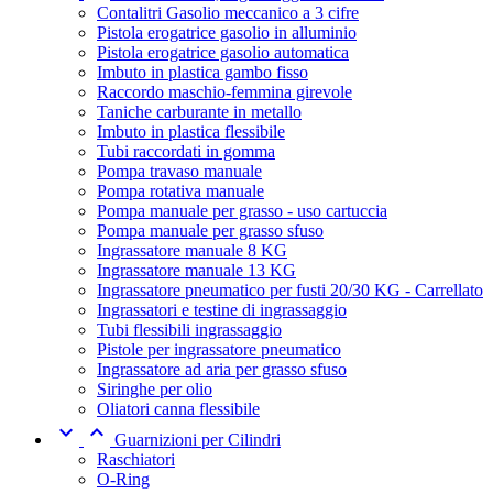
Contalitri Gasolio meccanico a 3 cifre
Pistola erogatrice gasolio in alluminio
Pistola erogatrice gasolio automatica
Imbuto in plastica gambo fisso
Raccordo maschio-femmina girevole
Taniche carburante in metallo
Imbuto in plastica flessibile
Tubi raccordati in gomma
Pompa travaso manuale
Pompa rotativa manuale
Pompa manuale per grasso - uso cartuccia
Pompa manuale per grasso sfuso
Ingrassatore manuale 8 KG
Ingrassatore manuale 13 KG
Ingrassatore pneumatico per fusti 20/30 KG - Carrellato
Ingrassatori e testine di ingrassaggio
Tubi flessibili ingrassaggio
Pistole per ingrassatore pneumatico
Ingrassatore ad aria per grasso sfuso
Siringhe per olio
Oliatori canna flessibile


Guarnizioni per Cilindri
Raschiatori
O-Ring