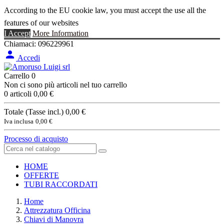
According to the EU cookie law, you must accept the use all the
features of our websites
I Accept
More Information
Chiamaci:
096229961

Accedi
Carrello
0
Non ci sono più articoli nel tuo carrello
0 articoli
0,00 €
Totale (Tasse incl.)
0,00 €
Iva inclusa
0,00 €
Processo di acquisto
HOME
OFFERTE
TUBI RACCORDATI
Home
Attrezzatura Officina
Chiavi di Manovra