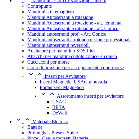
Mandrini - Coni di Riduzione - Inserti
Contropunte
Mandrini a Cremagliera
Mandrini Autoserranti a rotazione
Mandrini Autoserranti a rotazione - att. femmina
Mandrini Autoserranti a rotazione - att. Conico
Mandrini autoserranti prof. - Att. Conico
Mandrini autoserranti a rotopercussione professionali
Mandrini autoserranti reversibili
Adattatore per mandrino SDS Plus
Attacchi per mandrini codolo conico + conico
Cacciaconi per morse
Cono di riduzione per accoppiamenti cono-morse


Inserti per Avvitatore
Inserti Magnetici USAG a bussola
Portainserti Magnetico


Assortimento inserti per avvitatore
USAG
BETA
DeWalt


Materiale Elettrico
Batterie
Prolunghe - Prese e Spine
Pinze - Cavi e morsetti Batteria