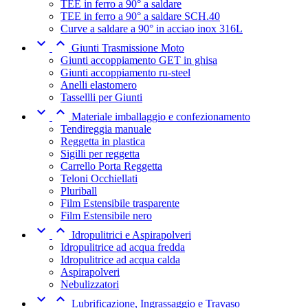
TEE in ferro a 90° a saldare
TEE in ferro a 90° a saldare SCH.40
Curve a saldare a 90° in acciao inox 316L


Giunti Trasmissione Moto
Giunti accoppiamento GET in ghisa
Giunti accoppiamento ru-steel
Anelli elastomero
Tassellli per Giunti


Materiale imballaggio e confezionamento
Tendireggia manuale
Reggetta in plastica
Sigilli per reggetta
Carrello Porta Reggetta
Teloni Occhiellati
Pluriball
Film Estensibile trasparente
Film Estensibile nero


Idropulitrici e Aspirapolveri
Idropulitrice ad acqua fredda
Idropulitrice ad acqua calda
Aspirapolveri
Nebulizzatori


Lubrificazione, Ingrassaggio e Travaso