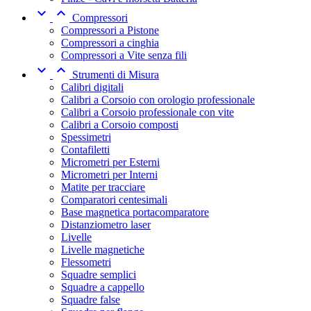


Compressori
Compressori a Pistone
Compressori a cinghia
Compressori a Vite senza fili


Strumenti di Misura
Calibri digitali
Calibri a Corsoio con orologio professionale
Calibri a Corsoio professionale con vite
Calibri a Corsoio composti
Spessimetri
Contafiletti
Micrometri per Esterni
Micrometri per Interni
Matite per tracciare
Comparatori centesimali
Base magnetica portacomparatore
Distanziometro laser
Livelle
Livelle magnetiche
Flessometri
Squadre semplici
Squadre a cappello
Squadre false