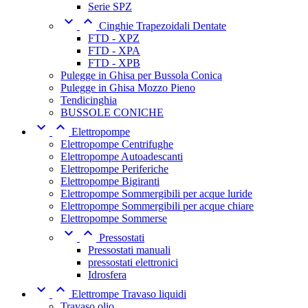
Serie SPZ


Cinghie Trapezoidali Dentate
FTD - XPZ
FTD - XPA
FTD - XPB
Pulegge in Ghisa per Bussola Conica
Pulegge in Ghisa Mozzo Pieno
Tendicinghia
BUSSOLE CONICHE


Elettropompe
Elettropompe Centrifughe
Elettropompe Autoadescanti
Elettropompe Periferiche
Elettropompe Bigiranti
Elettropompe Sommergibili per acque luride
Elettropompe Sommergibili per acque chiare
Elettropompe Sommerse


Pressostati
Pressostati manuali
pressostati elettronici
Idrosfera


Elettrompe Travaso liquidi
Travaso olio