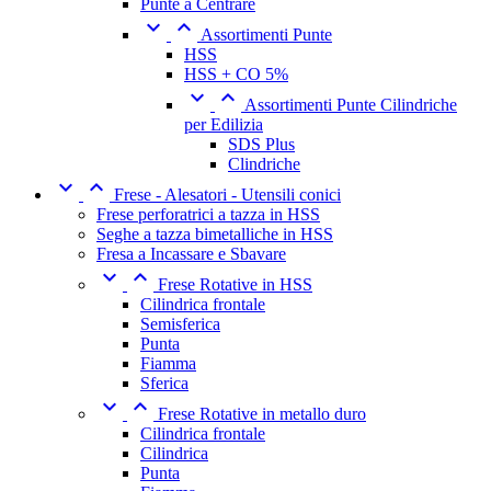
Punte a Centrare


Assortimenti Punte
HSS
HSS + CO 5%


Assortimenti Punte Cilindriche
per Edilizia
SDS Plus
Clindriche


Frese - Alesatori - Utensili conici
Frese perforatrici a tazza in HSS
Seghe a tazza bimetalliche in HSS
Fresa a Incassare e Sbavare


Frese Rotative in HSS
Cilindrica frontale
Semisferica
Punta
Fiamma
Sferica


Frese Rotative in metallo duro
Cilindrica frontale
Cilindrica
Punta