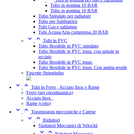
Tubo in gomma 10 BAR
Tubo in gomma 16 BAR
Tubo Spiralato per radiatore
Tubo per Sabbiatrice
Tubi Gas e saldatura
Tubi Acqua/Aria compressa 20 BAR


Tubi in PVC
Tubo flessibile in PVC spiralato
Tubo flessibile in PVC trasp. con spirale in
acciaio
Tubo flessibile in PVC trasp.
Tubo flessibile in PVC trasp. Con anima tessile
Fascette Stringitubo


Tubi in Ferro , Acciaio Inox e Rame
Ferro (per oleodinamica)
Acciaio Inox_
Rame (cotto)


Trasmissioni meccaniche e Catene


Riduttori
Vartiatori Meccanici di Velocità


Riduttori Meccanici