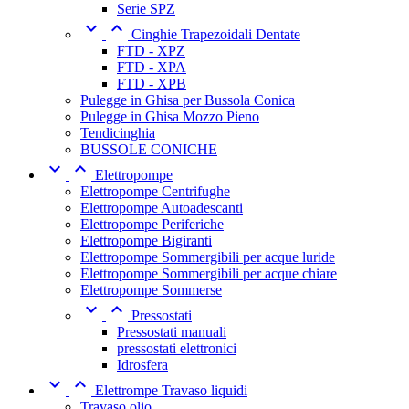
Serie SPZ


Cinghie Trapezoidali Dentate
FTD - XPZ
FTD - XPA
FTD - XPB
Pulegge in Ghisa per Bussola Conica
Pulegge in Ghisa Mozzo Pieno
Tendicinghia
BUSSOLE CONICHE


Elettropompe
Elettropompe Centrifughe
Elettropompe Autoadescanti
Elettropompe Periferiche
Elettropompe Bigiranti
Elettropompe Sommergibili per acque luride
Elettropompe Sommergibili per acque chiare
Elettropompe Sommerse


Pressostati
Pressostati manuali
pressostati elettronici
Idrosfera


Elettrompe Travaso liquidi
Travaso olio