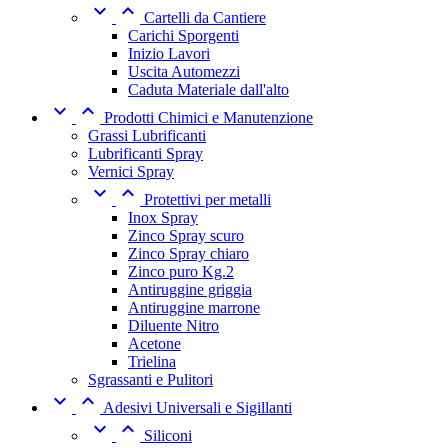


Cartelli da Cantiere
Carichi Sporgenti
Inizio Lavori
Uscita Automezzi
Caduta Materiale dall'alto


Prodotti Chimici e Manutenzione
Grassi Lubrificanti
Lubrificanti Spray
Vernici Spray


Protettivi per metalli
Inox Spray
Zinco Spray scuro
Zinco Spray chiaro
Zinco puro Kg.2
Antiruggine griggia
Antiruggine marrone
Diluente Nitro
Acetone
Trielina
Sgrassanti e Pulitori


Adesivi Universali e Sigillanti


Siliconi