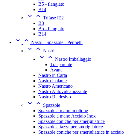
B5 - flangiato
B14


Trifase iE2
B3
B5 - flangiato
B14


Nastri - Spazzole - Pennelli


Nastri


Nastro Imballaggio
Trasparente
Avana
Nastro in Carta
Nastro Isolante
Nastro Americano
Nastro Autovulcanizzante
Nastro Biadesivo


Spazzole
Spazzole a mano in ottone
Spazzole a mano Acciaio Inox
Spazzole coniche per smerigliatrice
Spazzole a tazza per smerigliatrice
Spazzole coniche per smerigliatrice in acciaio