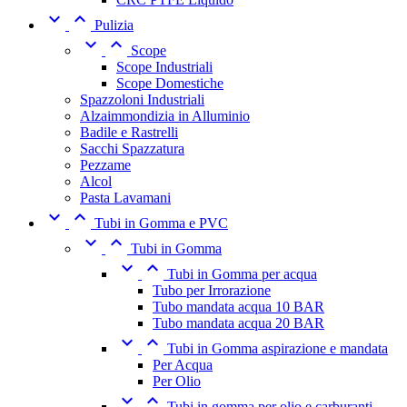


Pulizia


Scope
Scope Industriali
Scope Domestiche
Spazzoloni Industriali
Alzaimmondizia in Alluminio
Badile e Rastrelli
Sacchi Spazzatura
Pezzame
Alcol
Pasta Lavamani


Tubi in Gomma e PVC


Tubi in Gomma


Tubi in Gomma per acqua
Tubo per Irrorazione
Tubo mandata acqua 10 BAR
Tubo mandata acqua 20 BAR


Tubi in Gomma aspirazione e mandata
Per Acqua
Per Olio


Tubi in gomma per olio e carburanti