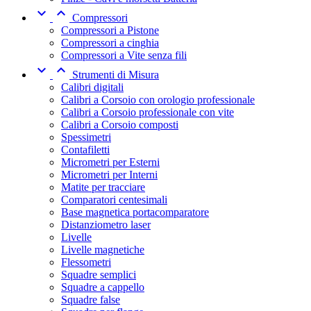


Compressori
Compressori a Pistone
Compressori a cinghia
Compressori a Vite senza fili


Strumenti di Misura
Calibri digitali
Calibri a Corsoio con orologio professionale
Calibri a Corsoio professionale con vite
Calibri a Corsoio composti
Spessimetri
Contafiletti
Micrometri per Esterni
Micrometri per Interni
Matite per tracciare
Comparatori centesimali
Base magnetica portacomparatore
Distanziometro laser
Livelle
Livelle magnetiche
Flessometri
Squadre semplici
Squadre a cappello
Squadre false