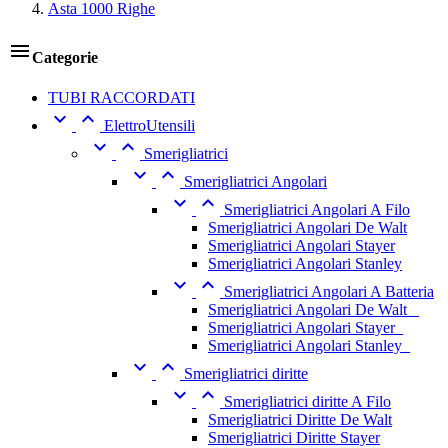
Asta 1000 Righe

Categorie
TUBI RACCORDATI


ElettroUtensili


Smerigliatrici


Smerigliatrici Angolari


Smerigliatrici Angolari A Filo
Smerigliatrici Angolari De Walt
Smerigliatrici Angolari Stayer
Smerigliatrici Angolari Stanley


Smerigliatrici Angolari A Batteria
Smerigliatrici Angolari De Walt _
Smerigliatrici Angolari Stayer_
Smerigliatrici Angolari Stanley_


Smerigliatrici diritte


Smerigliatrici diritte A Filo
Smerigliatrici Diritte De Walt
Smerigliatrici Diritte Stayer