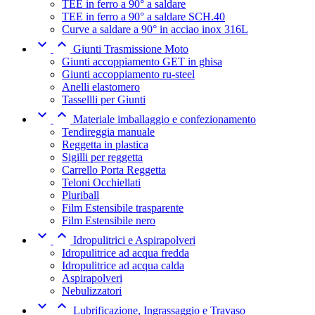
TEE in ferro a 90° a saldare
TEE in ferro a 90° a saldare SCH.40
Curve a saldare a 90° in acciao inox 316L


Giunti Trasmissione Moto
Giunti accoppiamento GET in ghisa
Giunti accoppiamento ru-steel
Anelli elastomero
Tassellli per Giunti


Materiale imballaggio e confezionamento
Tendireggia manuale
Reggetta in plastica
Sigilli per reggetta
Carrello Porta Reggetta
Teloni Occhiellati
Pluriball
Film Estensibile trasparente
Film Estensibile nero


Idropulitrici e Aspirapolveri
Idropulitrice ad acqua fredda
Idropulitrice ad acqua calda
Aspirapolveri
Nebulizzatori


Lubrificazione, Ingrassaggio e Travaso