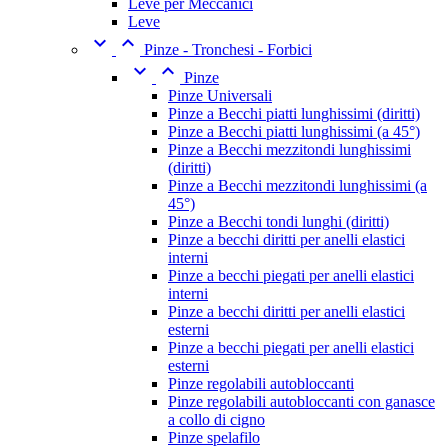
Leve per Meccanici
Leve


Pinze - Tronchesi - Forbici


Pinze
Pinze Universali
Pinze a Becchi piatti lunghissimi (diritti)
Pinze a Becchi piatti lunghissimi (a 45°)
Pinze a Becchi mezzitondi lunghissimi
(diritti)
Pinze a Becchi mezzitondi lunghissimi (a
45°)
Pinze a Becchi tondi lunghi (diritti)
Pinze a becchi diritti per anelli elastici
interni
Pinze a becchi piegati per anelli elastici
interni
Pinze a becchi diritti per anelli elastici
esterni
Pinze a becchi piegati per anelli elastici
esterni
Pinze regolabili autobloccanti
Pinze regolabili autobloccanti con ganasce
a collo di cigno
Pinze spelafilo