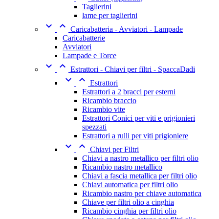
Taglierini
lame per taglierini


Caricabatteria - Avviatori - Lampade
Caricabatterie
Avviatori
Lampade e Torce


Estrattori - Chiavi per filtri - SpaccaDadi


Estrattori
Estrattori a 2 bracci per esterni
Ricambio braccio
Ricambio vite
Estrattori Conici per viti e prigionieri
spezzati
Estrattori a rulli per viti prigioniere


Chiavi per Filtri
Chiavi a nastro metallico per filtri olio
Ricambio nastro metallico
Chiavi a fascia metallica per filtri olio
Chiavi automatica per filtri olio
Ricambio nastro per chiave automatica
Chiave per filtri olio a cinghia
Ricambio cinghia per filtri olio