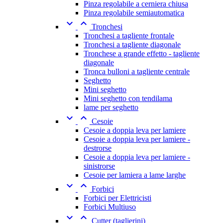
Pinza regolabile a cerniera chiusa
Pinza regolabile semiautomatica


Tronchesi
Tronchesi a tagliente frontale
Tronchesi a tagliente diagonale
Tronchese a grande effetto - tagliente
diagonale
Tronca bulloni a tagliente centrale
Seghetto
Mini seghetto
Mini seghetto con tendilama
lame per seghetto


Cesoie
Cesoie a doppia leva per lamiere
Cesoie a doppia leva per lamiere -
destrorse
Cesoie a doppia leva per lamiere -
sinistrorse
Cesoie per lamiera a lame larghe


Forbici
Forbici per Elettricisti
Forbici Multiuso


Cutter (taglierini)