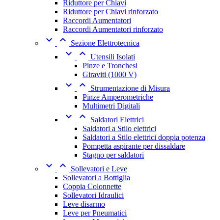
Riduttore per Chiavi
Riduttore per Chiavi rinforzato
Raccordi Aumentatori
Raccordi Aumentatori rinforzato


Sezione Elettrotecnica


Utensili Isolati
Pinze e Tronchesi
Giraviti (1000 V)


Strumentazione di Misura
Pinze Amperometriche
Multimetri Digitali


Saldatori Elettrici
Saldatori a Stilo elettrici
Saldatori a Stilo elettrici doppia potenza
Pompetta aspirante per dissaldare
Stagno per saldatori


Sollevatori e Leve
Sollevatori a Bottiglia
Coppia Colonnette
Sollevatori Idraulici
Leve disarmo
Leve per Pneumatici