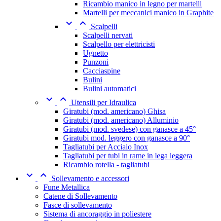
Ricambio manico in legno per martelli
Martelli per meccanici manico in Graphite


Scalpelli
Scalpelli nervati
Scalpello per elettricisti
Ugnetto
Punzoni
Cacciaspine
Bulini
Bulini automatici


Utensili per Idraulica
Giratubi (mod. americano) Ghisa
Giratubi (mod. americano) Alluminio
Giratubi (mod. svedese) con ganasce a 45°
Giratubi mod. leggero con ganasce a 90°
Tagliatubi per Acciaio Inox
Tagliatubi per tubi in rame in lega leggera
Ricambio rotella - tagliatubi


Sollevamento e accessori
Fune Metallica
Catene di Sollevamento
Fasce di sollevamento
Sistema di ancoraggio in poliestere