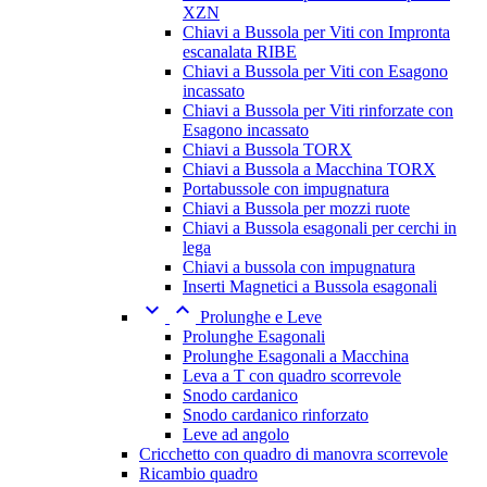
XZN
Chiavi a Bussola per Viti con Impronta
escanalata RIBE
Chiavi a Bussola per Viti con Esagono
incassato
Chiavi a Bussola per Viti rinforzate con
Esagono incassato
Chiavi a Bussola TORX
Chiavi a Bussola a Macchina TORX
Portabussole con impugnatura
Chiavi a Bussola per mozzi ruote
Chiavi a Bussola esagonali per cerchi in
lega
Chiavi a bussola con impugnatura
Inserti Magnetici a Bussola esagonali


Prolunghe e Leve
Prolunghe Esagonali
Prolunghe Esagonali a Macchina
Leva a T con quadro scorrevole
Snodo cardanico
Snodo cardanico rinforzato
Leve ad angolo
Cricchetto con quadro di manovra scorrevole
Ricambio quadro