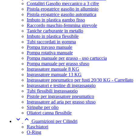
Contalitri Gasolio meccanico a 3 cifre
Pistola erogatrice gasolio in alluminio
Pistola erogatrice gasolio automatica
Imbuto in plastica gambo fisso
Raccordo maschio-femmina girevole
Taniche carburante in metallo
Imbuto in plastica flessibile
Tubi raccordati in gomma
Pompa travaso manuale
Pompa rotativa manuale
Pompa manuale per grasso - uso cartuccia
Pompa manuale per grasso sfuso
Ingrassatore manuale 8 KG
Ingrassatore manuale 13 KG
Ingrassatore pneumatico per fusti 20/30 KG - Carrellato
Ingrassatori e testine di ingrassaggio
Tubi flessibili ingrassaggio
Pistole per ingrassatore pneumatico
Ingrassatore ad aria per grasso sfuso
Siringhe per olio
Oliatori canna flessibile


Guarnizioni per Cilindri
Raschiatori
O-Ring