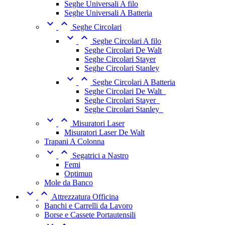
Seghe Universali A filo
Seghe Universali A Batteria


Seghe Circolari


Seghe Circolari A filo
Seghe Circolari De Walt
Seghe Circolari Stayer
Seghe Circolari Stanley


Seghe Circolari A Batteria
Seghe Circolari De Walt_
Seghe Circolari Stayer_
Seghe Circolari Stanley_


Misuratori Laser
Misuratori Laser De Walt
Trapani A Colonna


Segatrici a Nastro
Femi
Optimun
Mole da Banco


Attrezzatura Officina
Banchi e Carrelli da Lavoro
Borse e Cassete Portautensili