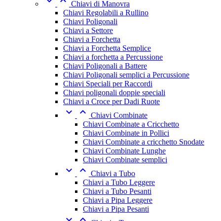


Chiavi di Manovra
Chiavi Regolabili a Rullino
Chiavi Poligonali
Chiavi a Settore
Chiavi a Forchetta
Chiavi a Forchetta Semplice
Chiavi a forchetta a Percussione
Chiavi Poligonali a Battere
Chiavi Poligonali semplici a Percussione
Chiavi Speciali per Raccordi
Chiavi poligonali doppie speciali
Chiavi a Croce per Dadi Ruote


Chiavi Combinate
Chiavi Combinate a Cricchetto
Chiavi Combinate in Pollici
Chiavi Combinate a cricchetto Snodate
Chiavi Combinate Lunghe
Chiavi Combinate semplici


Chiavi a Tubo
Chiavi a Tubo Leggere
Chiavi a Tubo Pesanti
Chiavi a Pipa Leggere
Chiavi a Pipa Pesanti

