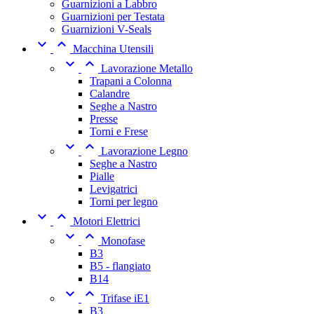
Guarnizioni a Labbro
Guarnizioni per Testata
Guarnizioni V-Seals


Macchina Utensili


Lavorazione Metallo
Trapani a Colonna
Calandre
Seghe a Nastro
Presse
Torni e Frese


Lavorazione Legno
Seghe a Nastro
Pialle
Levigatrici
Torni per legno


Motori Elettrici


Monofase
B3
B5 - flangiato
B14


Trifase iE1
B3