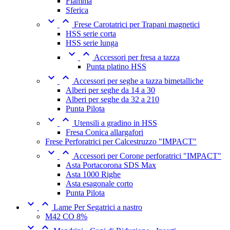
Fiamma
Sferica


Frese Carotatrici per Trapani magnetici
HSS serie corta
HSS serie lunga


Accessori per fresa a tazza
Punta platino HSS


Accessori per seghe a tazza bimetalliche
Alberi per seghe da 14 a 30
Alberi per seghe da 32 a 210
Punta Pilota


Utensili a gradino in HSS
Fresa Conica allargafori
Frese Perforatrici per Calcestruzzo "IMPACT"


Accessori per Corone perforatrici "IMPACT"
Asta Portacorona SDS Max
Asta 1000 Righe
Asta esagonale corto
Punta Pilota


Lame Per Segatrici a nastro
M42 CO 8%

