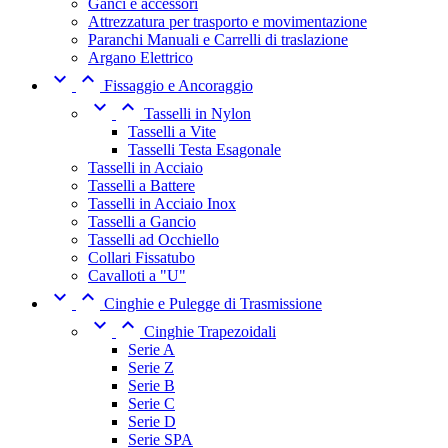
Ganci e accessori
Attrezzatura per trasporto e movimentazione
Paranchi Manuali e Carrelli di traslazione
Argano Elettrico


Fissaggio e Ancoraggio


Tasselli in Nylon
Tasselli a Vite
Tasselli Testa Esagonale
Tasselli in Acciaio
Tasselli a Battere
Tasselli in Acciaio Inox
Tasselli a Gancio
Tasselli ad Occhiello
Collari Fissatubo
Cavalloti a "U"


Cinghie e Pulegge di Trasmissione


Cinghie Trapezoidali
Serie A
Serie Z
Serie B
Serie C
Serie D
Serie SPA