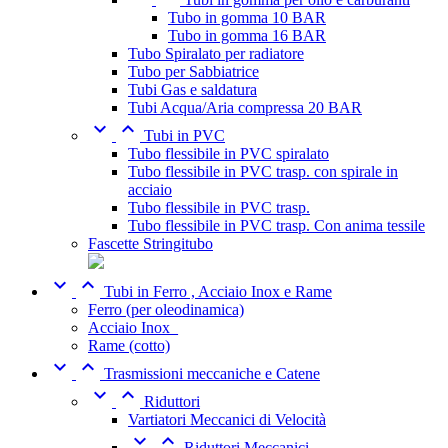
Tubo in gomma 10 BAR
Tubo in gomma 16 BAR
Tubo Spiralato per radiatore
Tubo per Sabbiatrice
Tubi Gas e saldatura
Tubi Acqua/Aria compressa 20 BAR


Tubi in PVC
Tubo flessibile in PVC spiralato
Tubo flessibile in PVC trasp. con spirale in
acciaio
Tubo flessibile in PVC trasp.
Tubo flessibile in PVC trasp. Con anima tessile
Fascette Stringitubo


Tubi in Ferro , Acciaio Inox e Rame
Ferro (per oleodinamica)
Acciaio Inox_
Rame (cotto)


Trasmissioni meccaniche e Catene


Riduttori
Vartiatori Meccanici di Velocità


Riduttori Meccanici