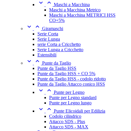


Maschi a Macchina
Maschi a Macchina Metrico
Maschi a Macchina METRICI HSS
CO+5%


Giramaschi
Serie Corta
Serie Lunga
serie Corta a Cricchetto
Serie Lunga a Cricchetto
Estensibili


Punte da Taglio
Punte da Taglio HSS
Punte da Taglio HSS + CO 5%
Punte da Taglio HSS - codolo ridotto
Punte da Taglio Attacco conico HSS


Punte per Legno
Punte per Legno standard
Punte per Legno lungo


Punte Elicoidali per Edilizia
Codolo cilindrico
Attacco SDS - Plus
Attacco SDS - MAX