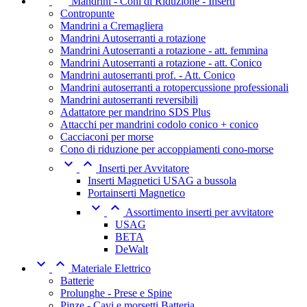
Mandrini - Coni di Riduzione - Inserti
Contropunte
Mandrini a Cremagliera
Mandrini Autoserranti a rotazione
Mandrini Autoserranti a rotazione - att. femmina
Mandrini Autoserranti a rotazione - att. Conico
Mandrini autoserranti prof. - Att. Conico
Mandrini autoserranti a rotopercussione professionali
Mandrini autoserranti reversibili
Adattatore per mandrino SDS Plus
Attacchi per mandrini codolo conico + conico
Cacciaconi per morse
Cono di riduzione per accoppiamenti cono-morse


Inserti per Avvitatore
Inserti Magnetici USAG a bussola
Portainserti Magnetico


Assortimento inserti per avvitatore
USAG
BETA
DeWalt


Materiale Elettrico
Batterie
Prolunghe - Prese e Spine
Pinze - Cavi e morsetti Batteria