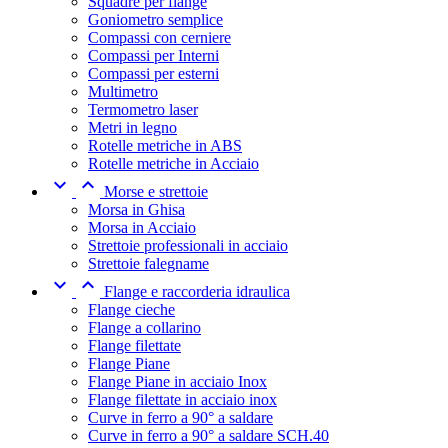
Squadre per flange
Goniometro semplice
Compassi con cerniere
Compassi per Interni
Compassi per esterni
Multimetro
Termometro laser
Metri in legno
Rotelle metriche in ABS
Rotelle metriche in Acciaio


Morse e strettoie
Morsa in Ghisa
Morsa in Acciaio
Strettoie professionali in acciaio
Strettoie falegname


Flange e raccorderia idraulica
Flange cieche
Flange a collarino
Flange filettate
Flange Piane
Flange Piane in acciaio Inox
Flange filettate in acciaio inox
Curve in ferro a 90° a saldare
Curve in ferro a 90° a saldare SCH.40