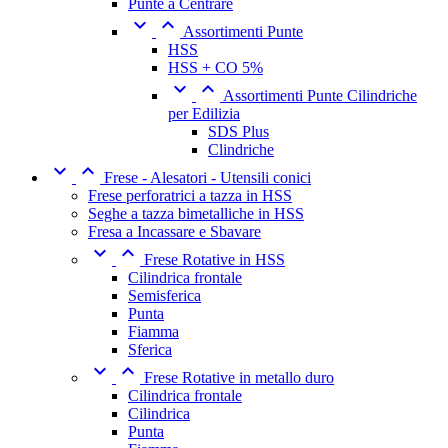
Punte a Centrare


Assortimenti Punte
HSS
HSS + CO 5%


Assortimenti Punte Cilindriche
per Edilizia
SDS Plus
Clindriche


Frese - Alesatori - Utensili conici
Frese perforatrici a tazza in HSS
Seghe a tazza bimetalliche in HSS
Fresa a Incassare e Sbavare


Frese Rotative in HSS
Cilindrica frontale
Semisferica
Punta
Fiamma
Sferica


Frese Rotative in metallo duro
Cilindrica frontale
Cilindrica
Punta