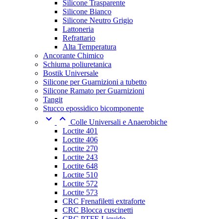
Silicone Trasparente
Silicone Bianco
Silicone Neutro Grigio
Lattoneria
Refrattario
Alta Temperatura
Ancorante Chimico
Schiuma poliuretanica
Bostik Universale
Silicone per Guarnizioni a tubetto
Silicone Ramato per Guarnizioni
Tangit
Stucco epossidico bicomponente


Colle Universali e Anaerobiche
Loctite 401
Loctite 406
Loctite 270
Loctite 243
Loctite 648
Loctite 510
Loctite 572
Loctite 573
CRC Frenafiletti extraforte
CRC Blocca cuscinetti
CRC PTFE Liquido