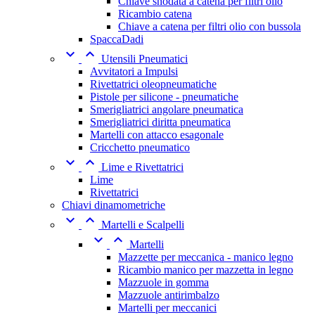
Chiave snodata a catena per filtri olio
Ricambio catena
Chiave a catena per filtri olio con bussola
SpaccaDadi


Utensili Pneumatici
Avvitatori a Impulsi
Rivettatrici oleopneumatiche
Pistole per silicone - pneumatiche
Smerigliatrici angolare pneumatica
Smerigliatrici diritta pneumatica
Martelli con attacco esagonale
Cricchetto pneumatico


Lime e Rivettatrici
Lime
Rivettatrici
Chiavi dinamometriche


Martelli e Scalpelli


Martelli
Mazzette per meccanica - manico legno
Ricambio manico per mazzetta in legno
Mazzuole in gomma
Mazzuole antirimbalzo
Martelli per meccanici