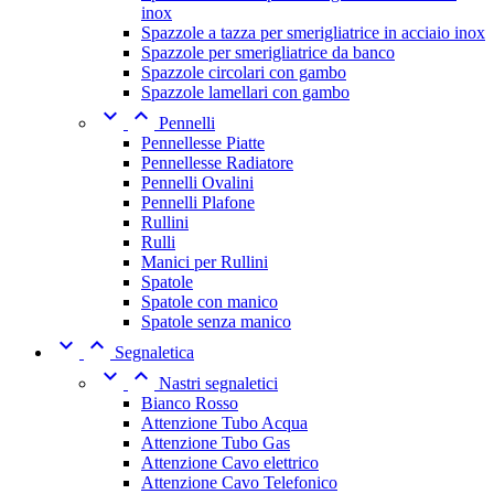
inox
Spazzole a tazza per smerigliatrice in acciaio inox
Spazzole per smerigliatrice da banco
Spazzole circolari con gambo
Spazzole lamellari con gambo


Pennelli
Pennellesse Piatte
Pennellesse Radiatore
Pennelli Ovalini
Pennelli Plafone
Rullini
Rulli
Manici per Rullini
Spatole
Spatole con manico
Spatole senza manico


Segnaletica


Nastri segnaletici
Bianco Rosso
Attenzione Tubo Acqua
Attenzione Tubo Gas
Attenzione Cavo elettrico
Attenzione Cavo Telefonico