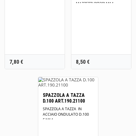
MAZZETTI RITORI M14
Prezzo
Prezzo
7,80 €
8,50 €
SPAZZOLA A TAZZA
D.100 ART.190.21100
SPAZZOLA A TAZZA IN
ACCIAIO ONDULATO D.100
F.M14